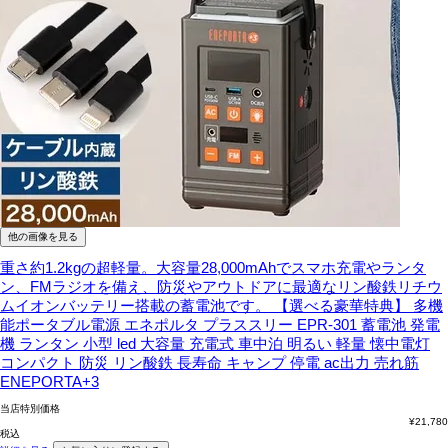
他の画像を見る
重さ約1.2kgの超軽量。大容量28,000mAhでスマホ充電やランタ
ン、FMラジオを備え、防災やアウトドアに最適なリン酸鉄リチウ
ムイオンバッテリー搭載の蓄電池です。
【選べる豪華特典】 多機
能ポータブル電源 エネポルタ プラススリー EPR-301 蓄電池 発電
機 ランタン 小型 led 大容量 充電式 車中泊 明るい 軽量 懐中電灯
コンパクト 防災 リン酸鉄 長寿命 キャンプ 停電 ac出力 売れ筋
ENEPORTA+3
当店特別価格
¥
21,780
税込