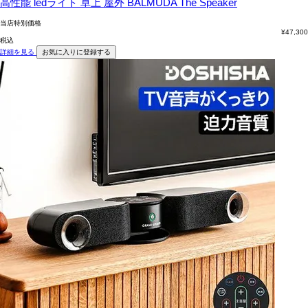
高性能 ledライト 卓上 屋外 BALMUDA The Speaker
当店特別価格
¥
47,300
税込
詳細を見る
お気に入りに登録する