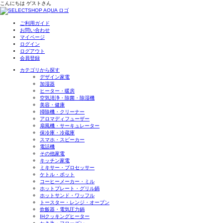
こんにちは
ゲスト
さん
ご利用ガイド
お問い合わせ
マイページ
ログイン
ログアウト
会員登録
カテゴリから探す
デザイン家電
加湿器
ヒーター・暖房
空気清浄・除菌・除湿機
美容・健康
掃除機・クリーナー
アロマディフューザー
扇風機・サーキュレーター
保冷庫・冷蔵庫
スマホ・スピーカー
電話機
その他家電
キッチン家電
ミキサー・プロセッサー
ケトル・ポット
コーヒーメーカー・ミル
ホットプレート・グリル鍋
ホットサンド・ワッフル
トースター・レンジ・オーブン
炊飯器・電気圧力鍋
IHクッキングヒーター