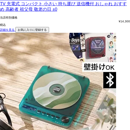
TV 充電式 コンパクト 小さい 持ち運び 送信機付 おしゃれ おすす
め 高齢者 祖父母 敬老の日 ±0
当店特別価格
¥
14,300
税込
詳細を見る
お気に入りに登録する