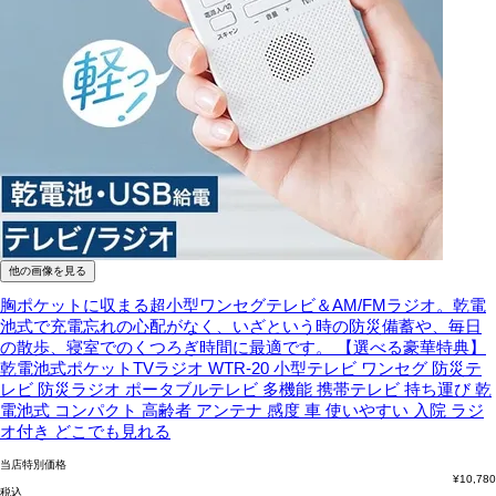
他の画像を見る
胸ポケットに収まる超小型ワンセグテレビ＆AM/FMラジオ。乾電
池式で充電忘れの心配がなく、いざという時の防災備蓄や、毎日
の散歩、寝室でのくつろぎ時間に最適です。
【選べる豪華特典】
乾電池式ポケットTVラジオ WTR-20 小型テレビ ワンセグ 防災テ
レビ 防災ラジオ ポータブルテレビ 多機能 携帯テレビ 持ち運び 乾
電池式 コンパクト 高齢者 アンテナ 感度 車 使いやすい 入院 ラジ
オ付き どこでも見れる
当店特別価格
¥
10,780
税込