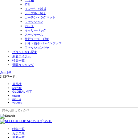
ゴミ箱
時計
インテリア雑貨
テーブル・椅子
カーテン・ラグマット
ファッション
バッグ
キャリーバッグ
スーツケース
旅行グッズ・収納
日傘・雨傘・レイングッズ
ファッション小物
ブランドから探す
新着アイテム
特集一覧
週間ランキング
カート
0
注目ワード：
扇風機
recolte
GLOBAL 包丁
tower
mofua
yucuss
CART
特集一覧
カテゴリ
新着一覧