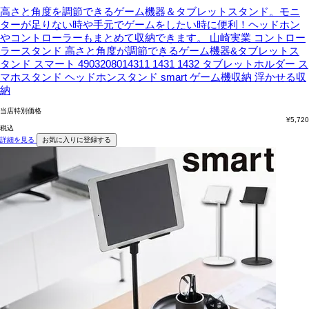
高さと角度を調節できるゲーム機器＆タブレットスタンド。モニ
ターが足りない時や手元でゲームをしたい時に便利！ヘッドホン
やコントローラーもまとめて収納できます。
山崎実業 コントロー
ラースタンド 高さと角度が調節できるゲーム機器&タブレットス
タンド スマート 4903208014311 1431 1432 タブレットホルダー ス
マホスタンド ヘッドホンスタンド smart ゲーム機収納 浮かせる収
納
当店特別価格
¥
5,720
税込
詳細を見る
お気に入りに登録する