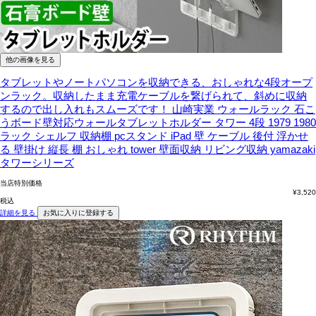
他の画像を見る
タブレットやノートパソコンを収納できる、おしゃれな4段オープ
ンラック。収納したまま充電ケーブルを繋げられて、斜めに収納
するので出し入れもスムーズです！
山崎実業 ウォールラック 石こ
うボード壁対応ウォールタブレットホルダー タワー 4段 1979 1980
ラック シェルフ 収納棚 pcスタンド iPad 壁 ケーブル 後付 浮かせ
る 壁掛け 縦長 棚 おしゃれ tower 壁面収納 リビング収納 yamazaki
タワーシリーズ
当店特別価格
¥
3,520
税込
詳細を見る
お気に入りに登録する