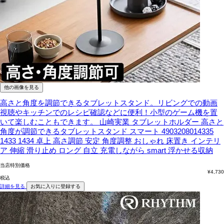
他の画像を見る
高さと角度を調節できるタブレットスタンド。リビングでの動画
視聴やキッチンでのレシピ確認などに便利！小型のゲーム機を置
いて楽しむこともできます。
山崎実業 タブレットホルダー 高さと
角度が調節できるタブレットスタンド スマート 4903208014335
1433 1434 卓上 高さ調節 安定 角度調整 おしゃれ 床置き インテリ
ア 伸縮 滑り止め ロング 自立 充電しながら smart 浮かせる収納
当店特別価格
¥
4,730
税込
詳細を見る
お気に入りに登録する