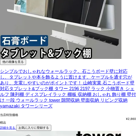
他の画像を見る
シンプルでおしゃれなウォールラック。石こうボード壁に対応
し、タブレットや本を飾るように置けます。ケーブルを通す穴が
あり、充電しやすいのがポイントです！
山崎実業 石こうボード壁
対応タブレット&ブック棚 タワー 2196 2197 ラック 小物置き シェ
ルフ 陳列棚 ディスプレイラック 棚板 収納棚 おしゃれ 飾り棚 壁付
け 一段 ウォールラック tower 隙間収納 壁面収納 リビング収納
yamazaki タワーシリーズ
当店特別価格
¥
2,860
税込
詳細を見る
お気に入りに登録する