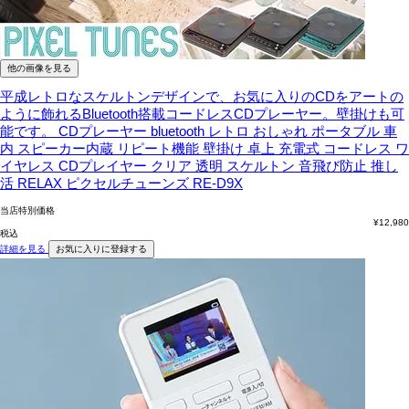
他の画像を見る
平成レトロなスケルトンデザインで、お気に入りのCDをアートの
ように飾れるBluetooth搭載コードレスCDプレーヤー。壁掛けも可
能です。
CDプレーヤー bluetooth レトロ おしゃれ ポータブル 車
内 スピーカー内蔵 リピート機能 壁掛け 卓上 充電式 コードレス ワ
イヤレス CDプレイヤー クリア 透明 スケルトン 音飛び防止 推し
活 RELAX ピクセルチューンズ RE-D9X
当店特別価格
¥
12,980
税込
詳細を見る
お気に入りに登録する