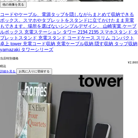
他の画像を見る
コードやケーブル、電源タップを隠しながらまとめて収納できる
ボックス。スマホやタブレットをスタンドに立てかけたまま充電
もできます。場所を選ばないシンプルデザイン。
山崎実業 ケーブ
ルボックス 充電ステーション タワー 2194 2195 スマホスタンド タ
ブレットスタンド 充電スタンド コードケース スリム コンパクト
卓上 tower 充電コード収納 充電ケーブル収納 隠す収納 タップ収納
yamazaki タワーシリーズ
当店特別価格
¥
2,860
税込
詳細を見る
お気に入りに登録する