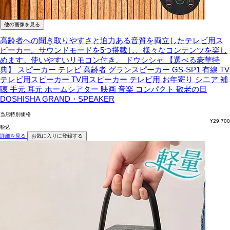
他の画像を見る
高齢者への聞き取りやすさと迫力ある音質を両立したテレビ用ス
ピーカー。サウンドモードを5つ搭載し、様々なコンテンツを楽し
めます。使いやすいリモコン付き。
ドウシシャ 【選べる豪華特
典】 スピーカー テレビ 高齢者 グランスピーカー GS-SP1 有線 TV
テレビ用スピーカー TV用スピーカー テレビ用 お年寄り シニア 補
聴 手元 耳元 ホームシアター 映画 音楽 コンパクト 敬老の日
DOSHISHA GRAND・SPEAKER
当店特別価格
¥
29,700
税込
詳細を見る
お気に入りに登録する