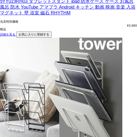
9YY019RH03 タブレットスタンド ipad 防水ケース ケース お風呂
風呂 防水 YouTube アマプラ Android キッチン 動画 映画 音楽 入浴
マグネット 壁 浴室 磁石 RHYTHM
当店特別価格
¥
3,980
税込
詳細を見る
お気に入りに登録する