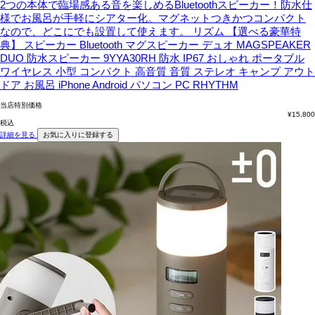
2つの本体で臨場感ある音を楽しめるBluetoothスピーカー！防水仕
様でお風呂が手軽にシアター化。マグネットつきかつコンパクト
なので、どこにでも設置して使えます。
リズム 【選べる豪華特
典】 スピーカー Bluetooth マグスピーカー デュオ MAGSPEAKER
DUO 防水スピーカー 9YYA30RH 防水 IP67 おしゃれ ポータブル
ワイヤレス 小型 コンパクト 高音質 音質 ステレオ キャンプ アウト
ドア お風呂 iPhone Android パソコン PC RHYTHM
当店特別価格
¥
15,800
税込
詳細を見る
お気に入りに登録する