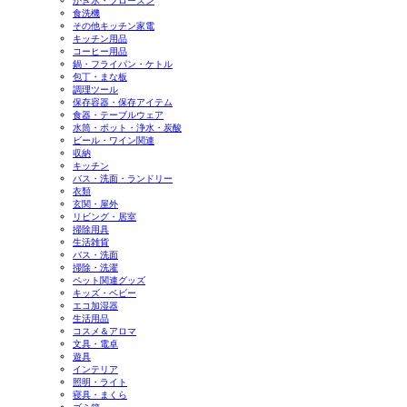
かき氷・フローズン
食洗機
その他キッチン家電
キッチン用品
コーヒー用品
鍋・フライパン・ケトル
包丁・まな板
調理ツール
保存容器・保存アイテム
食器・テーブルウェア
水筒・ポット・浄水・炭酸
ビール・ワイン関連
収納
キッチン
バス・洗面・ランドリー
衣類
玄関・屋外
リビング・居室
掃除用具
生活雑貨
バス・洗面
掃除・洗濯
ペット関連グッズ
キッズ・ベビー
エコ加湿器
生活用品
コスメ＆アロマ
文具・電卓
遊具
インテリア
照明・ライト
寝具・まくら