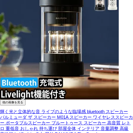
他の画像を見る
輝く光と立体的な音 ライブのような臨場感
bluetooth スピーカー
バルミューダ ザ スピーカー M01A スピーカー ワイヤレススピーカ
ー ポータブルスピーカー ブルートゥース スピーカー 高音質 レト
ロ 重低音 おしゃれ 持ち運び 部屋全体 インテリア 音量調整 高級