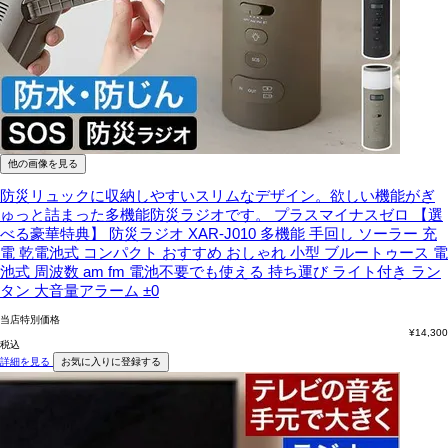
他の画像を見る
防災リュックに収納しやすいスリムなデザイン。欲しい機能がぎ
ゅっと詰まった多機能防災ラジオです。
プラスマイナスゼロ 【選
べる豪華特典】 防災ラジオ XAR-J010 多機能 手回し ソーラー 充
電 乾電池式 コンパクト おすすめ おしゃれ 小型 ブルートゥース 電
池式 周波数 am fm 電池不要でも使える 持ち運び ライト付き ラン
タン 大音量アラーム ±0
当店特別価格
¥
14,300
税込
詳細を見る
お気に入りに登録する