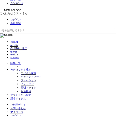
ランキング
MENU
CLOSE
こんにちは
ゲスト
さん
ログイン
会員登録
扇風機
recolte
GLOBAL 包丁
tower
mofua
yucuss
特集一覧
カテゴリから選ぶ
デザイン家電
キッチン・フード
ファッション
インテリア
照明・ライト
生活雑貨
ブランドから探す
新着アイテム
ご利用ガイド
お問い合わせ
マイページ
ログイン