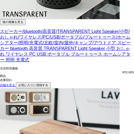
他の画像を見る
スピーカー/bluetooth/高音質/TRANSPARENT Light Speaker/小型/
おしゃれ/ワイヤレス/PC/USB/ポータブル/ブルートゥース/ホーム
シアター/照明/充電式/北欧/室内/屋外/キャンプ/アウトドア
スピー
カー bluetooth 高音質 TRANSPARENT Light Speaker 小型 おしゃ
れ ワイヤレス PC USB ポータブル ブルートゥース ホームシアタ
ー 照明 充電式
当店特別価格
¥
52,800
税込
在庫切れ
詳細を見る
お気に入りに登録する