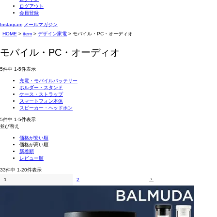
ログアウト
会員登録
Instagram
メールマガジン
HOME
item
デザイン家電
モバイル・PC・オーディオ
モバイル・PC・オーディオ
5
件中
1
-
5
件表示
充電・モバイルバッテリー
ホルダー・スタンド
ケース・ストラップ
スマートフォン本体
スピーカー・ヘッドホン
5
件中
1
-
5
件表示
並び替え
価格が安い順
価格が高い順
新着順
レビュー順
33
件中
1
-
20
件表示
1
2