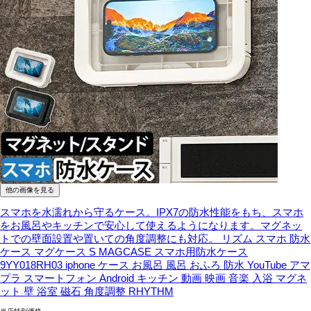
他の画像を見る
スマホを水濡れから守るケース。IPX7の防水性能をもち、スマホ
をお風呂やキッチンで安心して使えるようになります。マグネッ
トでの壁面設置や置いての角度調整にも対応。
リズム スマホ 防水
ケース マグケース S MAGCASE スマホ用防水ケース
9YY018RH03 iphone ケース お風呂 風呂 おふろ 防水 YouTube アマ
プラ スマートフォン Android キッチン 動画 映画 音楽 入浴 マグネ
ット 壁 浴室 磁石 角度調整 RHYTHM