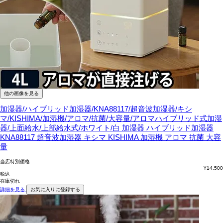
他の画像を見る
加湿器/ハイブリッド加湿器/KNA88117/超音波加湿器/キシ
マ/KISHIMA/加湿機/アロマ/抗菌/大容量/アロマハイブリッド式加湿
器/上面給水/上部給水式/ホワイト/白
加湿器 ハイブリッド加湿器
KNA88117 超音波加湿器 キシマ KISHIMA 加湿機 アロマ 抗菌 大容
量
当店特別価格
¥
14,500
税込
在庫切れ
詳細を見る
お気に入りに登録する