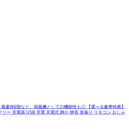
風量8段階など、扇風機としての機能性も◎
【選べる豪華特典】
ー 充電器 USB 充電 充電式 静か 静音 首振り リモコン おしゃ