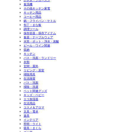
かき氷・フローズン
食洗機
その他キッチン家電
キッチン用品
コーヒー用品
鍋・フライパン・ケトル
包丁・まな板
調理ツール
保存容器・保存アイテム
食器・テーブルウェア
水筒・ポット・浄水・炭酸
ビール・ワイン関連
収納
キッチン
バス・洗面・ランドリー
衣類
玄関・屋外
リビング・居室
掃除用具
生活雑貨
バス・洗面
掃除・洗濯
ペット関連グッズ
キッズ・ベビー
エコ加湿器
生活用品
コスメ＆アロマ
文具・電卓
遊具
インテリア
照明・ライト
寝具・まくら