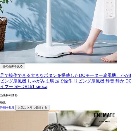
他の画像を見る
足で操作できる大きなボタンを搭載したDCモーター扇風機。かが
ビング扇風機 しゃがみま扇 足で操作 リビング扇風機 静音 静か DC
イマー SF-DB151 siroca
当店特別価格
税込
詳細を見る
お気に入りに登録する