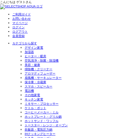
こんにちは
ゲスト
さん
ご利用ガイド
お問い合わせ
マイページ
ログイン
ログアウト
会員登録
カテゴリから探す
デザイン家電
加湿器
ヒーター・暖房
空気清浄・除菌・除湿機
美容・健康
掃除機・クリーナー
アロマディフューザー
扇風機・サーキュレーター
保冷庫・冷蔵庫
スマホ・スピーカー
電話機
その他家電
キッチン家電
ミキサー・プロセッサー
ケトル・ポット
コーヒーメーカー・ミル
ホットプレート・グリル鍋
ホットサンド・ワッフル
トースター・レンジ・オーブン
炊飯器・電気圧力鍋
IHクッキングヒーター