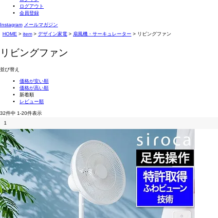
ログアウト
会員登録
Instagram
メールマガジン
HOME
item
デザイン家電
扇風機・サーキュレーター
リビングファン
リビングファン
並び替え
価格が安い順
価格が高い順
新着順
レビュー順
32
件中
1
-
20
件表示
1