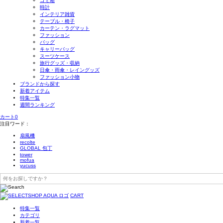
ゴミ箱
時計
インテリア雑貨
テーブル・椅子
カーテン・ラグマット
ファッション
バッグ
キャリーバッグ
スーツケース
旅行グッズ・収納
日傘・雨傘・レイングッズ
ファッション小物
ブランドから探す
新着アイテム
特集一覧
週間ランキング
カート
0
注目ワード：
扇風機
recolte
GLOBAL 包丁
tower
mofua
yucuss
CART
特集一覧
カテゴリ
新着一覧