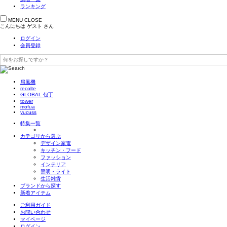
ランキング
MENU
CLOSE
こんにちは
ゲスト
さん
ログイン
会員登録
扇風機
recolte
GLOBAL 包丁
tower
mofua
yucuss
特集一覧
カテゴリから選ぶ
デザイン家電
キッチン・フード
ファッション
インテリア
照明・ライト
生活雑貨
ブランドから探す
新着アイテム
ご利用ガイド
お問い合わせ
マイページ
ログイン