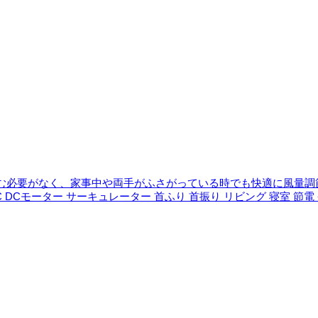
む必要がなく、家事中や両手がふさがっている時でも快適に風量調
 DCモーター サーキュレーター 首ふり 首振り リビング 寝室 節電