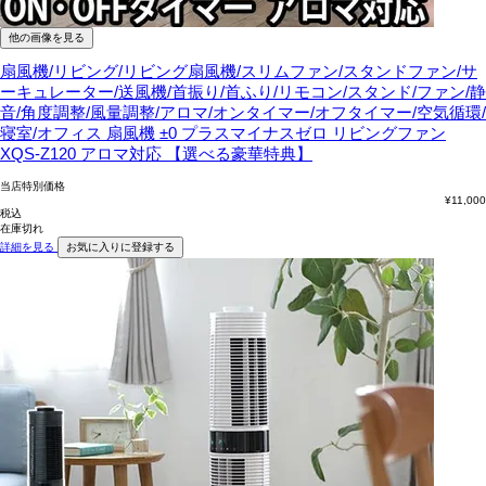
他の画像を見る
扇風機/リビング/リビング扇風機/スリムファン/スタンドファン/サ
ーキュレーター/送風機/首振り/首ふり/リモコン/スタンド/ファン/静
音/角度調整/風量調整/アロマ/オンタイマー/オフタイマー/空気循環/
寝室/オフィス
扇風機 ±0 プラスマイナスゼロ リビングファン
XQS-Z120 アロマ対応 【選べる豪華特典】
当店特別価格
¥
11,000
税込
在庫切れ
詳細を見る
お気に入りに登録する