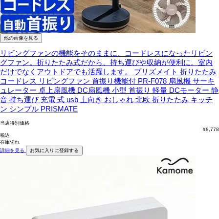
他の画像を見る
リビングファンの機能をそのままに、コードレスになったリビン
グファン。折りたたみ式だから、持ち運びや収納が便利に。室内
だけでなくアウトドアでも活躍します。
プリズメイト 折りたたみ
コードレス リビングファン 首振り機能付 PR-F078 扇風機 サーキ
ュレーター 卓上扇風機 DC扇風機 小型 首振り 軽量 DCモーター 静
音 持ち運び 充電 式 usb 上向き おしゃれ 北欧 折りたたみ キッチ
ン シンプル PRISMATE
当店特別価格
¥
8,778
税込
在庫切れ
詳細を見る
お気に入りに登録する