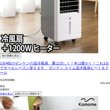
他の画像を見る
1台4役のゼンケンの温冷風扇。夏は涼しく！冬は暖かく！これ1台
でオールシーズン使えます。
ゼンケン スリム温冷風扇ヒート＆ク
ール
当店特別価格
¥
29,480
税込
在庫切れ
詳細を見る
お気に入りに登録する