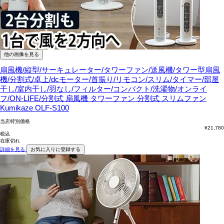
他の画像を見る
扇風機/縦型/サーキュレーター/タワーファン/送風機/タワー型扇風
機/分割式/卓上/dcモーター/首振り/リモコン/スリム/タイマー/部屋
干し/室内干し/羽なし/フィルター/コンパクト/洗濯物/オンライ
フ/ON-LIFE/分割式
扇風機 タワーファン 分割式 スリムファン
Kumikaze OLF-S100
当店特別価格
¥
21,780
税込
在庫切れ
詳細を見る
お気に入りに登録する