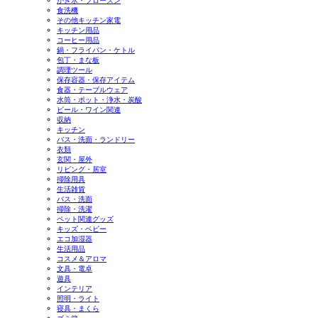
かき氷・フローズン
食洗機
その他キッチン家電
キッチン用品
コーヒー用品
鍋・フライパン・ケトル
包丁・まな板
調理ツール
保存容器・保存アイテム
食器・テーブルウェア
水筒・ポット・浄水・炭酸
ビール・ワイン関連
収納
キッチン
バス・洗面・ランドリー
衣類
玄関・屋外
リビング・居室
掃除用具
生活雑貨
バス・洗面
掃除・洗濯
ペット関連グッズ
キッズ・ベビー
エコ加湿器
生活用品
コスメ＆アロマ
文具・電卓
遊具
インテリア
照明・ライト
寝具・まくら