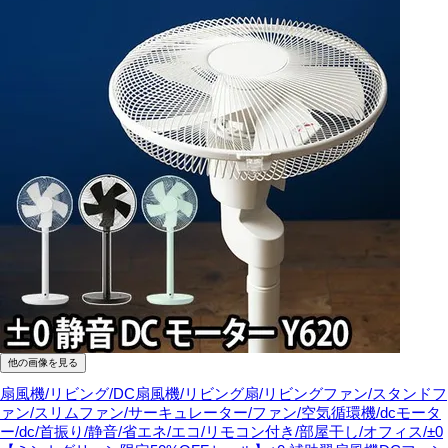
他の画像を見る
扇風機/リビング/DC扇風機/リビング扇/リビングファン/スタンドフ
ァン/スリムファン/サーキュレーター/ファン/空気循環機/dcモータ
ー/dc/首振り/静音/省エネ/エコ/リモコン付き/部屋干し/オフィス/±0