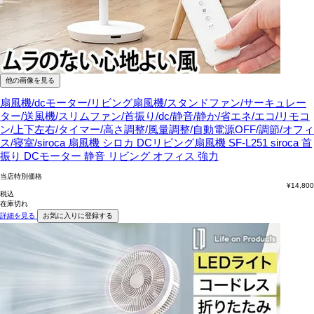
他の画像を見る
扇風機/dcモーター/リビング扇風機/スタンドファン/サーキュレー
ター/送風機/スリムファン/首振り/dc/静音/静か/省エネ/エコ/リモコ
ン/上下左右/タイマー/高さ調整/風量調整/自動電源OFF/調節/オフィ
ス/寝室/siroca
扇風機 シロカ DCリビング扇風機 SF-L251 siroca 首
振り DCモーター 静音 リビング オフィス 強力
当店特別価格
¥
14,800
税込
在庫切れ
詳細を見る
お気に入りに登録する