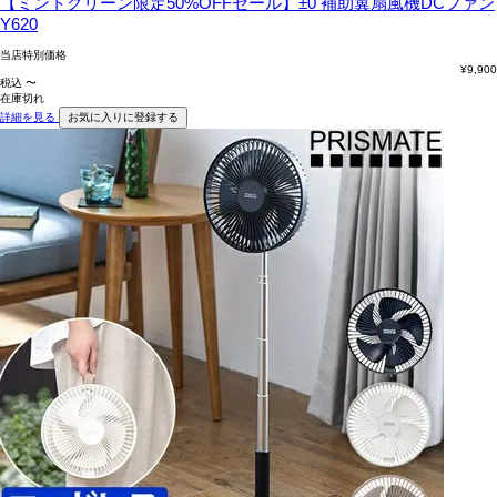
【ミントグリーン限定50%OFFセール】±0 補助翼扇風機DCファン
Y620
当店特別価格
¥
9,900
税込
〜
在庫切れ
詳細を見る
お気に入りに登録する