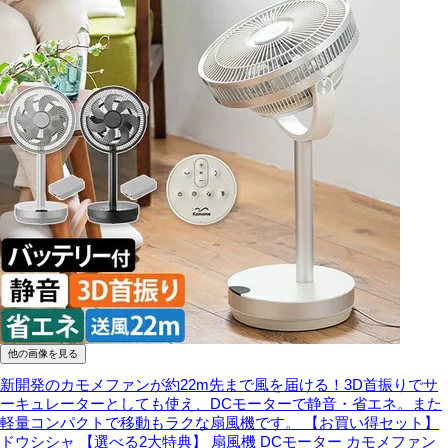
他の画像を見る
新開発のカモメファンが約22m先まで風を届ける！3D首振りでサ
ーキュレーターとしても使え、DCモーターで静音・省エネ。また
軽量コンパクトで移動もラクな扇風機です。
【お買い得セット】
ドウシシャ 【選べる2大特典】 扇風機 DCモーター カモメファン