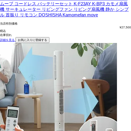
ムーブ コードレス バッテリーセット K-F23AY K-BP3 カモメ扇風
機 サーキュレーター リビングファン リビング扇風機 静か シンプ
ル 首振り リモコン DOSHISHA Kamomefan move
当店特別価格
¥
27,500
税込
在庫切れ
詳細を見る
お気に入りに登録する