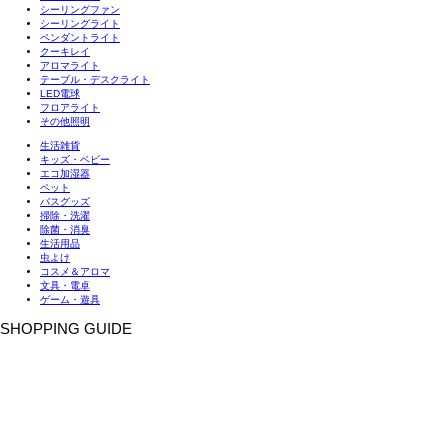
シーリングファン
シーリングライト
ペンダントライト
クーキレイ
アロマライト
テーブル・デスクライト
LED電球
フロアライト
その他照明
生活雑貨
キッズ・ベビー
エコ加湿器
ペット
バスグッズ
掃除・洗濯
除菌・消臭
生活用品
虫よけ
コスメ＆アロマ
文具・電卓
ゲーム・遊具
SHOPPING GUIDE
お支払い方法
配送について
メール便について