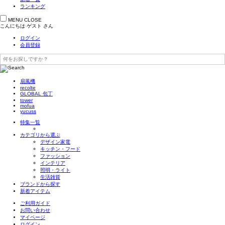
ランキング
MENU
CLOSE
こんにちは
ゲスト
さん
ログイン
会員登録
扇風機
recolte
GLOBAL 包丁
tower
mofua
yucuss
特集一覧
カテゴリから選ぶ
デザイン家電
キッチン・フード
ファッション
インテリア
照明・ライト
生活雑貨
ブランドから探す
新着アイテム
ご利用ガイド
お問い合わせ
マイページ
ログイン