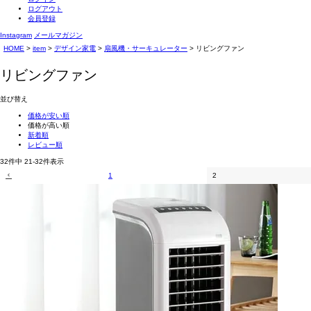
ログアウト
会員登録
Instagram
メールマガジン
HOME
item
デザイン家電
扇風機・サーキュレーター
リビングファン
リビングファン
並び替え
価格が安い順
価格が高い順
新着順
レビュー順
32
件中
21
-
32
件表示
1
2