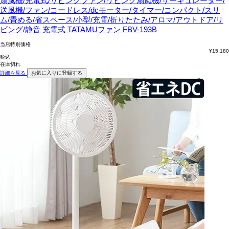
扇風機/充電式/リビングファン/リビング扇風機/サーキュレーター/
送風機/ファン/コードレス/dcモーター/タイマー/コンパクト/スリ
ム/畳める/省スペース/小型/充電/折りたたみ/アロマ/アウトドア/リ
ビング/静音
充電式 TATAMUファン FBV-193B
当店特別価格
¥
15,180
税込
在庫切れ
詳細を見る
お気に入りに登録する