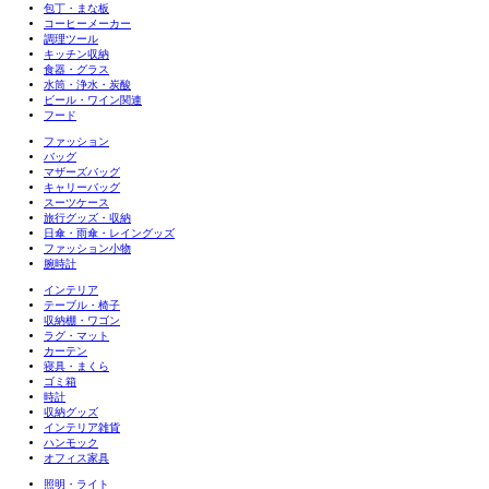
包丁・まな板
コーヒーメーカー
調理ツール
キッチン収納
食器・グラス
水筒・浄水・炭酸
ビール・ワイン関連
フード
ファッション
バッグ
マザーズバッグ
キャリーバッグ
スーツケース
旅行グッズ・収納
日傘・雨傘・レイングッズ
ファッション小物
腕時計
インテリア
テーブル・椅子
収納棚・ワゴン
ラグ・マット
カーテン
寝具・まくら
ゴミ箱
時計
収納グッズ
インテリア雑貨
ハンモック
オフィス家具
照明・ライト