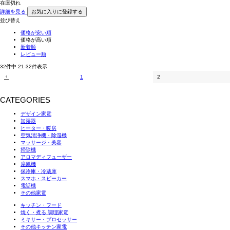
在庫切れ
詳細を見る
お気に入りに登録する
並び替え
価格が安い順
価格が高い順
新着順
レビュー順
32
件中
21
-
32
件表示
1
2
CATEGORIES
デザイン家電
加湿器
ヒーター・暖房
空気清浄機・除湿機
マッサージ・美容
掃除機
アロマディフューザー
扇風機
保冷庫・冷蔵庫
スマホ・スピーカー
電話機
その他家電
キッチン・フード
焼く・煮る 調理家電
ミキサー・プロセッサー
その他キッチン家電