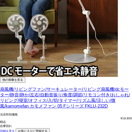
他の画像を見る
扇風機/リビングファン/サーキュレーター/リビング扇風機/dcモー
ター/静音/静か/左右/自動首振り/角度/調節/リモコン付き/おしゃれ/
リビング/寝室/オフィス/入/切/タイマー/リズム風/涼しい/微
風/kamomefan
カモメファン 05 Fシリーズ FKLU-232D
当店特別価格
¥
19,800
税込
在庫切れ
詳細を見る
お気に入りに登録する