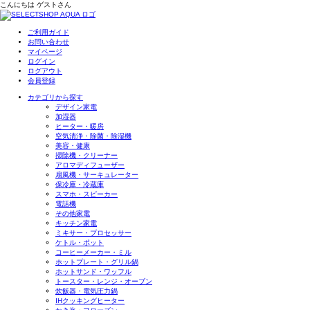
こんにちは
ゲスト
さん
ご利用ガイド
お問い合わせ
マイページ
ログイン
ログアウト
会員登録
カテゴリから探す
デザイン家電
加湿器
ヒーター・暖房
空気清浄・除菌・除湿機
美容・健康
掃除機・クリーナー
アロマディフューザー
扇風機・サーキュレーター
保冷庫・冷蔵庫
スマホ・スピーカー
電話機
その他家電
キッチン家電
ミキサー・プロセッサー
ケトル・ポット
コーヒーメーカー・ミル
ホットプレート・グリル鍋
ホットサンド・ワッフル
トースター・レンジ・オーブン
炊飯器・電気圧力鍋
IHクッキングヒーター