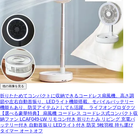
他の画像を見る
折りたためてコンパクトに収納できるコードレス扇風機。高さ調
節や左右自動首振り、LEDライト機能搭載。モバイルバッテリー
機能もあり、防災アイテムとしても活躍。
ライフオンプロダクツ
【選べる豪華特典】 扇風機 コードレス コードレス式コンパクト収
納ファン LCAF049-LW リモコン付き 折りたたみ リビング 充電バ
ッテリー付き 自動首振り LEDライト付き 防災 9枚羽根 持ち運び
タイマー オートオフ