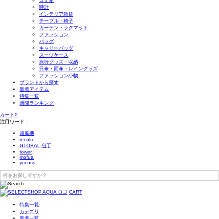
ゴミ箱
時計
インテリア雑貨
テーブル・椅子
カーテン・ラグマット
ファッション
バッグ
キャリーバッグ
スーツケース
旅行グッズ・収納
日傘・雨傘・レイングッズ
ファッション小物
ブランドから探す
新着アイテム
特集一覧
週間ランキング
カート
0
注目ワード：
扇風機
recolte
GLOBAL 包丁
tower
mofua
yucuss
CART
特集一覧
カテゴリ
新着一覧