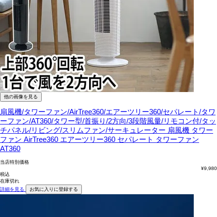
他の画像を見る
扇風機/タワーファン/AirTree360/エアーツリー360/セパレート/タワ
ーファン/AT360/タワー型/首振り/2方向/3段階風量/リモコン付/タッ
チパネル/リビング/スリムファン/サーキュレーター
扇風機 タワー
ファン AirTree360 エアーツリー360 セパレート タワーファン
AT360
当店特別価格
¥
9,980
税込
在庫切れ
詳細を見る
お気に入りに登録する