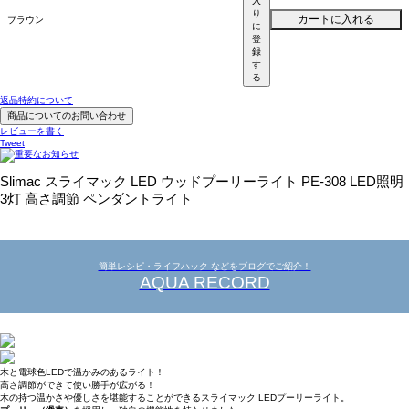
入
り
カートに入れる
ブラウン
に
登
録
す
る
返品特約について
商品についてのお問い合わせ
レビューを書く
Tweet
Slimac スライマック LED ウッドプーリーライト PE-308 LED照明
3灯 高さ調節 ペンダントライト
簡単レシピ・ライフハック などをブログでご紹介！
AQUA RECORD
木と電球色LEDで温かみのあるライト！
高さ調節ができて使い勝手が広がる！
木の持つ温かさや優しさを堪能することができるスライマック LEDプーリーライト。