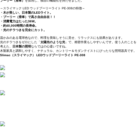
プーリー（滑車）
を採用し、独自の機能性を持たせました。
～スライマック LED ウッドプーリーライト PE-308の特徴～
・木が美しい、日本製のLEDライト。
・プーリー（滑車）で高さ自由自在！！
・消費電力はたった36W。
・約40,000時間の長寿命。
・光のチラつきを完全にカット。
温かみのある電球色なので、料理を美味しそうに見せ、リラックスにも効果があります。
光のチラつきをゼロにした「
太陽光のような光
」で、精密作業もしやすいんです。使う人のことを
考えた、
日本製の照明
ならではの心遣いですね。
木製家具と調和しやすく、ナチュラル、カントリー＆モダンテイストにぴったりな照明器具です。
Slimac（スライマック） LEDウッドプーリーライト PE-308