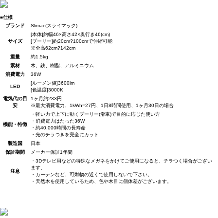
■仕様
ブランド
Slimac(スライマック)
[本体]約幅46×高さ42×奥行き46(cm)
サイズ
[プーリー]約20cm?100cmで伸縮可能
※全高62cm?142cm
重量
約1.5kg
素材
木、鉄、樹脂、アルミニウム
消費電力
36W
[ルーメン値]3600lm
LED
[色温度]3000K
電気代の目
1ヶ月約233円
安
※最大消費電力、1kWh=27円、1日8時間使用、1ヶ月30日の場合
・軽い力で上下に動くプーリー(滑車)で目的に応じた使い方
・消費電力はたった36W
機能・特徴
・約40,000時間の長寿命
・光のチラつきを完全にカット
製造国
日本
保証期間
メーカー保証1年間
・3Dテレビ用などの特殊なメガネをかけてご使用になると、チラつく場合がござい
ます。
注意
・カーテンなど、可燃物の近くで使用しないで下さい。
・天然木を使用しているため、色や木目に個体差がございます。