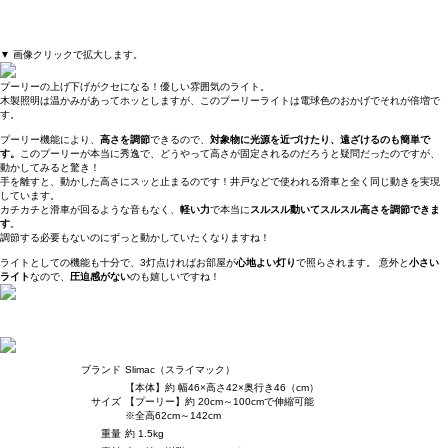
▼ 画像クリックで拡大します。
プーリーの上げ下げがクセになる！優しい雰囲気のライト。
木製照明は温かみがあってホッとしますが、このプーリーライトは電球色のおかげでそれが倍増で
す。
プーリー機能により、
高さを調節
できるので、
対象物に光源を近づけたり、遠ざけるのも簡単で
す。
このプーリーが本当に秀逸で、どうやって高さが固定されるのだろうと疑問だったのですが、
動かしてみると驚き！
手を離すと、動かした高さにスッと止まるのです！井戸などで使われる滑車と全く同じ動きを実現
しています。
カチカチと滑車が回るような音もなく、
軽い力
で本当に
スルスル動いてスルスル高さを調節できま
す
。
調節する必要もないのにずっと動かしていたくなりますね！
ライトとしての機能も十分で、3灯点ければお部屋が
心地よい灯り
で照らされます。 意外と
小さい
ライト
なので、
圧迫感がない
のも嬉しいですね！
ブランド
Slimac（スライマック）
【本体】約 幅46×高さ42×奥行き46（cm）
サイズ
【プーリー】約 20cm～100cmで伸縮可能
※全高62cm～142cm
重量
約 1.5kg