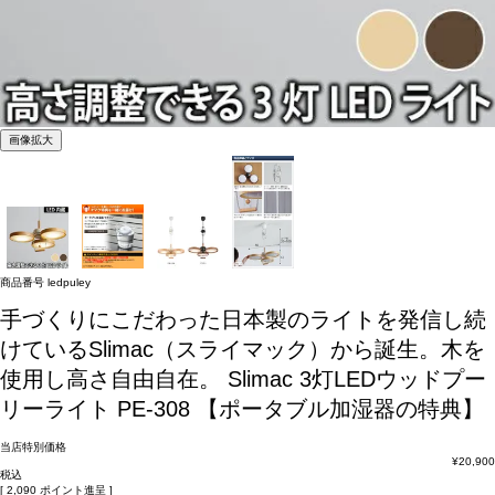
画像拡大
商品番号
ledpuley
手づくりにこだわった日本製のライトを発信し続
けているSlimac（スライマック）から誕生。木を
使用し高さ自由自在。
Slimac 3灯LEDウッドプー
リーライト PE-308 【ポータブル加湿器の特典】
当店特別価格
¥
20,900
税込
[
2,090
ポイント進呈 ]