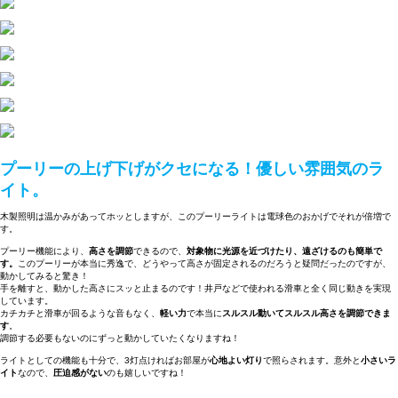
プーリーの上げ下げがクセになる！優しい雰囲気のラ
イト。
木製照明は温かみがあってホッとしますが、このプーリーライトは電球色のおかげでそれが倍増で
す。
プーリー機能により、
高さを調節
できるので、
対象物に光源を近づけたり、遠ざけるのも簡単で
す。
このプーリーが本当に秀逸で、どうやって高さが固定されるのだろうと疑問だったのですが、
動かしてみると驚き！
手を離すと、動かした高さにスッと止まるのです！井戸などで使われる滑車と全く同じ動きを実現
しています。
カチカチと滑車が回るような音もなく、
軽い力
で本当に
スルスル動いてスルスル高さを調節できま
す
。
調節する必要もないのにずっと動かしていたくなりますね！
ライトとしての機能も十分で、3灯点ければお部屋が
心地よい灯り
で照らされます。意外と
小さいラ
イト
なので、
圧迫感がない
のも嬉しいですね！