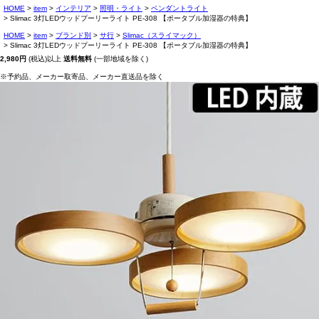
HOME
item
インテリア
照明・ライト
ペンダントライト
Slimac 3灯LEDウッドプーリーライト PE-308 【ポータブル加湿器の特典】
HOME
item
ブランド別
サ行
Slimac（スライマック）
Slimac 3灯LEDウッドプーリーライト PE-308 【ポータブル加湿器の特典】
2,980円
(税込)以上
送料無料
(一部地域を除く)
※予約品、メーカー取寄品、メーカー直送品を除く