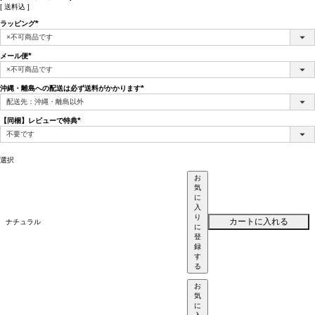
送料込
ラッピング
(必
須)
メール便
(必
須)
沖縄・離島への配送は必ず送料がかかります
(必
須)
【同梱】レビューで特典
(必
須)
選択
お
気
に
入
り
カートに入れる
ナチュラル
に
登
録
す
る
お
気
に