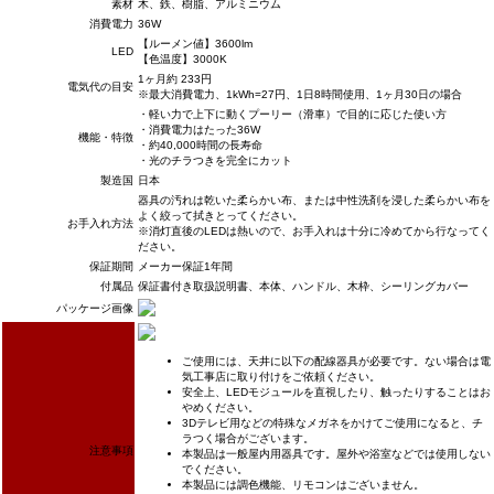
素材
木、鉄、樹脂、アルミニウム
消費電力
36W
【ルーメン値】3600lm
LED
【色温度】3000K
1ヶ月約 233円
電気代の目安
※最大消費電力、1kWh=27円、1日8時間使用、1ヶ月30日の場合
・軽い力で上下に動くプーリー（滑車）で目的に応じた使い方
・消費電力はたった36W
機能・特徴
・約40,000時間の長寿命
・光のチラつきを完全にカット
製造国
日本
器具の汚れは乾いた柔らかい布、または中性洗剤を浸した柔らかい布を
よく絞って拭きとってください。
お手入れ方法
※消灯直後のLEDは熱いので、お手入れは十分に冷めてから行なってく
ださい。
保証期間
メーカー保証1年間
付属品
保証書付き取扱説明書、本体、ハンドル、木枠、シーリングカバー
パッケージ画像
ご使用には、天井に以下の配線器具が必要です。ない場合は電
気工事店に取り付けをご依頼ください。
安全上、LEDモジュールを直視したり、触ったりすることはお
やめください。
3Dテレビ用などの特殊なメガネをかけてご使用になると、チ
ラつく場合がございます。
注意事項
本製品は一般屋内用器具です。屋外や浴室などでは使用しない
でください。
本製品には調色機能、リモコンはございません。