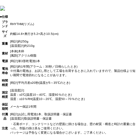
■仕様
ブラ
RHYTHM(リズム)
ンド
サイ
約幅14.8×奥行き5.2×高さ10.5(cm)
ズ
[時計]約250g
重量
[温湿度計]約210g
[本体]木枠
素材
[風防]アクリル樹脂
電源
[時計]単3形乾電池1本
[時計]約1年間(アラーム：30秒／日鳴らしたとき)
電池
※付属の電池は、お試し用として工場を出荷するときに入れていますので、製品仕様より短
寿命
い期間で電池切れになることがあります。
時間
[時計]平均月差±20秒(温度が5～35℃のとき)
精度
[温湿度計]
測定
温度：±3℃(温度10～40℃、湿度60％のとき)
精度
湿度：±10％RH(温度10～20℃、湿度50～70％のとき)
保証
メーカー保証1年間
期間
付属
[時計]お試し用電池1本、取扱説明書・保証書
品
[温湿度計]取扱説明書・保証書
・石膏ボード、コンクリートなどの壁面に掛ける場合は、壁の材質・構造と時計の重量に合
注意
った、市販の掛け具をご使用ください。
パッケージは予告なく変更になる場合がございます。ご了承ください。