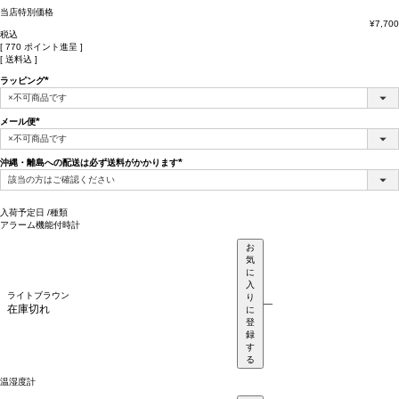
当店特別価格
¥
7,700
税込
[
770
ポイント進呈 ]
送料込
ラッピング
(必
須)
メール便
(必
須)
沖縄・離島への配送は必ず送料がかかります
(必
須)
入荷予定日
種類
アラーム機能付時計
お
気
に
入
ライトブラウン
り
—
在庫切れ
に
登
録
す
る
温湿度計