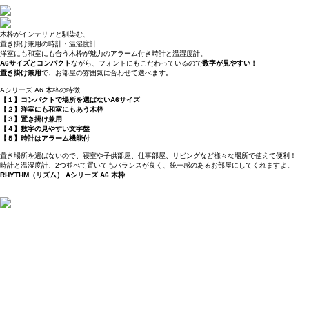
木枠がインテリアと馴染む、
置き掛け兼用の時計・温湿度計
洋室にも和室にも合う木枠が魅力のアラーム付き時計と温湿度計。
A6サイズとコンパクト
ながら、フォントにもこだわっているので
数字が見やすい！
置き掛け兼用
で、お部屋の雰囲気に合わせて選べます。
Aシリーズ A6 木枠の特徴
【１】コンパクトで場所を選ばないA6サイズ
【２】洋室にも和室にもあう木枠
【３】置き掛け兼用
【４】数字の見やすい文字盤
【５】時計はアラーム機能付
置き場所を選ばないので、寝室や子供部屋、仕事部屋、リビングなど様々な場所で使えて便利！
時計と温湿度計、2つ並べて置いてもバランスが良く、統一感のあるお部屋にしてくれますよ。
RHYTHM（リズム） Aシリーズ A6 木枠