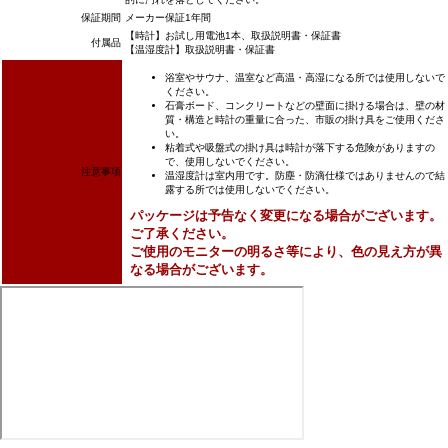
保証期間
メーカー保証1年間
【時計】お試し用電池1本、取扱説明書・保証書
付属品
【温湿度計】取扱説明書・保証書
浴室やサウナ、温室など高温・高湿になる所では使用しないで
ください。
石膏ボード、コンクリートなどの壁面に掛ける場合は、壁の材
質・構造と時計の重量に合った、市販の掛け具をご使用くださ
い。
粘着式や吸盤式の掛け具は時計が落下する危険がありますの
で、使用しないでください。
注意事項
温湿度計は室内用です。防塵・防滴仕様ではありませんので結
露する所では使用しないでください。
パッケージは予告なく変更になる場合がございます。
ご了承ください。
ご使用のモニターの明るさ等により、色の見え方が異
なる場合がございます。