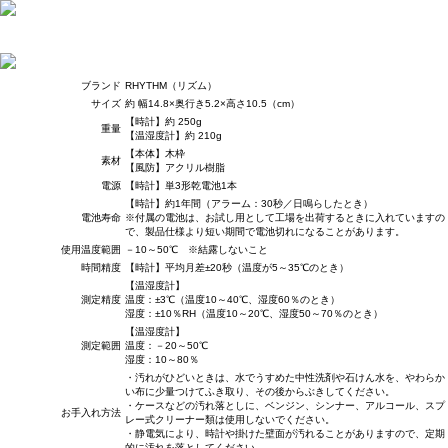
ブランド
RHYTHM（リズム）
サイズ
約 幅14.8×奥行き5.2×高さ10.5（cm）
【時計】約 250g
重量
【温湿度計】約 210g
【本体】木枠
素材
【風防】アクリル樹脂
電源
【時計】単3形乾電池1本
【時計】約1年間（アラーム：30秒／日鳴らしたとき）
電池寿命
※付属の電池は、お試し用として工場を出荷するときに入れていますの
で、製品仕様より短い期間で電池切れになることがあります。
使用温度範囲
－10～50℃ ※結露しないこと
時間精度
【時計】平均月差±20秒（温度が5～35℃のとき）
【温湿度計】
測定精度
温度：±3℃（温度10～40℃、湿度60％のとき）
湿度：±10％RH（温度10～20℃、湿度50～70％のとき）
【温湿度計】
測定範囲
温度：－20～50℃
湿度：10～80％
・汚れがひどいときは、水でうすめた中性洗剤や石けん水を、やわらか
い布に少量つけてふき取り、その後からぶきしてください。
・ケースなどの汚れ落としに、ベンジン、シンナー、アルコール、スプ
お手入れ方法
レー式クリーナー類は使用しないでください。
・静電気により、時計や掛けた壁面が汚れることがありますので、定期
的に汚れを落としてください。