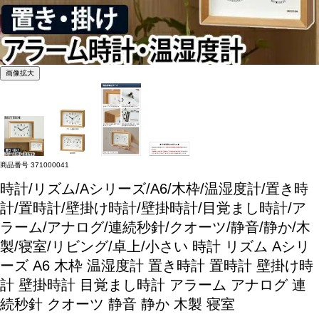
画像拡大
商品番号
371000041
時計/リズム/Aシリーズ/A6/木枠/温湿度計/置き時
計/置時計/壁掛け時計/壁掛時計/目覚まし時計/ア
ラーム/アナログ/連続秒針/クオーツ/静音/静か/木
製/寝室/リビング/卓上/小さい
時計 リズム Aシリ
ーズ A6 木枠 温湿度計 置き時計 置時計 壁掛け時
計 壁掛時計 目覚まし時計 アラーム アナログ 連
続秒針 クオーツ 静音 静か 木製 寝室