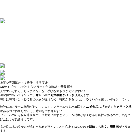
上質な雰囲気のある時計・温湿度計
A6サイズのコンパクトなアラーム付き時計・温湿度計。
見やすいけれど、じゃまにならない手頃な大きさが使いやすい！
視認性の高いフォントで、
薄暗い中でも文字盤がはっきり
見えます。
時計は時間・分・秒で針の太さが違うため、時間がさらにわかりやすいのも嬉しいポイントです。
時計にはアラーム機能が付いています。アラームつまみは回すと
10分単位に「カチ」とクリック感
があるのでわかりやすく、時刻を合わせやすい！
アラームの針は反時計周りで、逆方向に回すとアラーム精度が悪くなる可能性があるので、気をつ
けたほうが良さそうです。
見た目は木の温かみが感じられるデザイン。木が印刷ではないので
肌触りも良く、高級感
がありま
すよ。