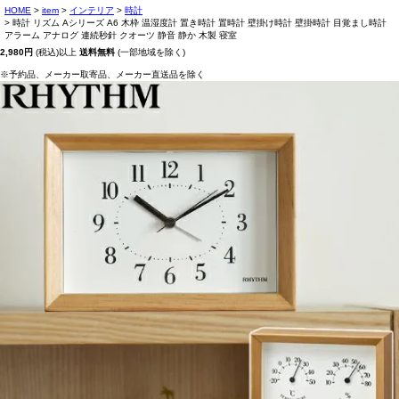
HOME
item
インテリア
時計
時計 リズム Aシリーズ A6 木枠 温湿度計 置き時計 置時計 壁掛け時計 壁掛時計 目覚まし時計
アラーム アナログ 連続秒針 クオーツ 静音 静か 木製 寝室
2,980円
(税込)以上
送料無料
(一部地域を除く)
※予約品、メーカー取寄品、メーカー直送品を除く