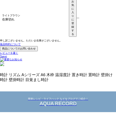
お
気
に
入
ライトブラウン
り
—
在庫切れ
に
登
録
す
る
申し訳ございません。ただいま在庫がございません。
返品特約について
商品についてのお問い合わせ
レビューを書く
Tweet
時計 リズム Aシリーズ A6 木枠 温湿度計 置き時計 置時計 壁掛け
時計 壁掛時計 目覚まし時計
簡単レシピ・ライフハック などをブログでご紹介！
AQUA RECORD