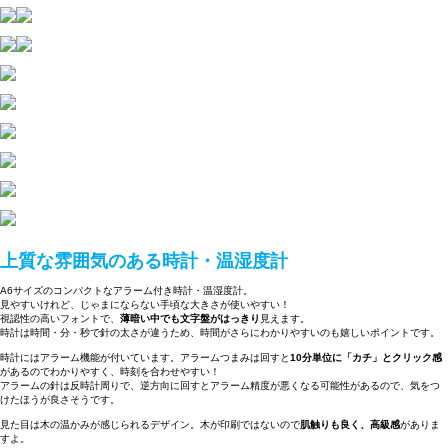
上質な雰囲気のある時計・温湿度計
A6サイズのコンパクトなアラーム付き時計・温湿度計。
見やすいけれど、じゃまにならない手頃な大きさが使いやすい！
視認性の高いフォントで、
薄暗い中でも文字盤がはっきり
見えます。
時計は時間・分・秒で針の太さが違うため、時間がさらにわかりやすいのも嬉しいポイントです。
時計にはアラーム機能が付いています。アラームつまみは回すと
10分単位に「カチ」とクリック感
があるのでわかりやすく、時刻を合わせやすい！
アラームの針は反時計周りで、逆方向に回すとアラーム精度が悪くなる可能性があるので、気をつ
けたほうが良さそうです。
見た目は木の温かみが感じられるデザイン。木が印刷ではないので
肌触りも良く、高級感
がありま
すよ。