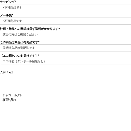
ラッピング
(必
須)
メール便
(必
須)
沖縄・離島への配送は必ず送料がかかります
(必
須)
この商品は単品出荷商品です
(必
須)
【エコ梱包でのお届けです】
(必
須)
入荷予定日
チャコールグレー
在庫切れ