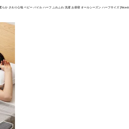
柔らか さわり心地 ベビー パイル ハーフ ふわふわ 洗濯 お昼寝 オールシーズン ハーフサイズ [Nic