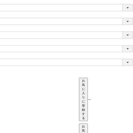
お
気
に
入
り
—
に
登
録
す
る
お
気