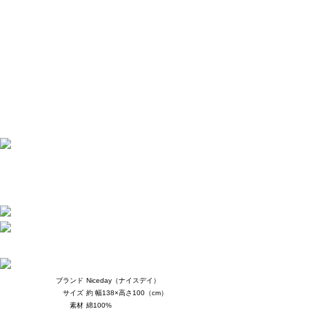
ブランド
Niceday（ナイスデイ）
サイズ
約 幅138×高さ100（cm）
素材
綿100%