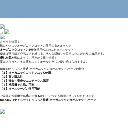
-->
さらっと快適！
肌にやさしいオーガニックコットン使用のタオルケット
オーガニックコットン100％
使用のふわふわタオルケット
使えば使うほど心地よさを感じる、そんな肌触りを目指したこだわりの逸品です。
優れた吸水性
によって、汗をかく夜も快適！
夏はさらっと、冬は蒸れにくくオールシーズン使い続けられますよ。
Niceday さらっと快適 オーガニックのタオルケット ハーフの特徴
【１】オーガニックコットン100％使用
【２】高い吸水性
【３】安心・安全なエコテックス認証
【４】洗濯機で丸洗い可能
【５】オールシーズン使用可能
ご家庭の洗濯機で
丸洗いできる
から、いつでも清潔に使っていただけます。
Niceday（ナイスデイ）さらっと快適 オーガニックのタオルケット ハーフ