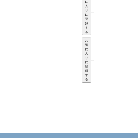
に
入
り
—
に
登
録
す
る
お
気
に
入
り
—
に
登
録
す
る