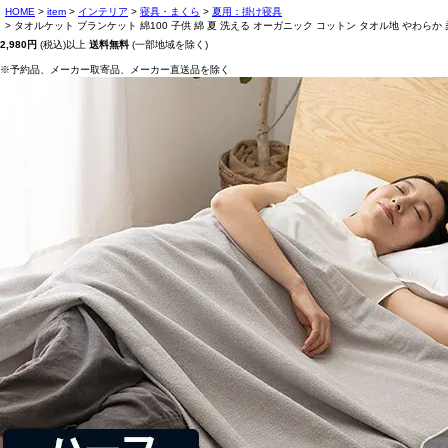
HOME
item
インテリア
寝具・まくら
夏用：掛け寝具
タオルケット ブランケット 綿100 子供 綿 夏 洗える オーガニック コットン タオル地 やわらか 
2,980円
(税込)以上
送料無料
(一部地域を除く)
※予約品、メーカー取寄品、メーカー直送品を除く