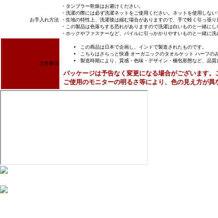
・タンブラー乾燥はお避けください。
・洗濯の際には必ず洗濯ネットをご使用ください。ネットを使用しない
お手入れ方法
・生地の特性上、洗濯後は縮む場合がありますので、手で軽く引っ張り
・この製品は色落ちする恐れがありますので洗濯は白いものと一緒にし
・ホックやファスナーなど、パイルに引っかかりやすいものと一緒に洗
この商品は日本で企画し、インドで製造されたものです。
こちらはさらっと快適 オーガニックのタオルケット ハーフの
製造時期により、質感・色味・デザイン・梱包形態など、品質
注意事項
パッケージは予告なく変更になる場合がございます。
ご使用のモニターの明るさ等により、色の見え方が異