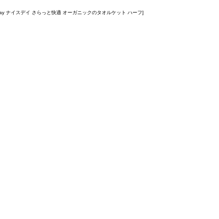
eday ナイスデイ さらっと快適 オーガニックのタオルケット ハーフ]