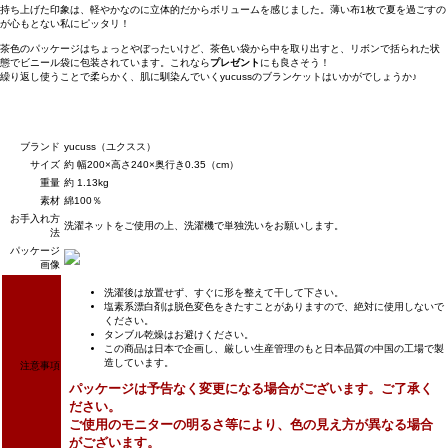
持ち上げた印象は、軽やかなのに立体的だからボリュームを感じました。薄い布1枚で夏を過ごすの
が心もとない私にピッタリ！
茶色のパッケージはちょっとやぼったいけど、茶色い袋から中を取り出すと、リボンで括られた状
態でビニール袋に包装されています。これなら
プレゼント
にも良さそう！
繰り返し使うことで柔らかく、肌に馴染んでいくyucussのブランケットはいかがでしょうか♪
ブランド
yucuss（ユクスス）
サイズ
約 幅200×高さ240×奥行き0.35（cm）
重量
約 1.13kg
素材
綿100％
お手入れ方
洗濯ネットをご使用の上、洗濯機で単独洗いをお願いします。
法
パッケージ
画像
洗濯後は放置せず、すぐに形を整えて干して下さい。
塩素系漂白剤は脱色変色をきたすことがありますので、絶対に使用しないで
ください。
タンブル乾燥はお避けください。
この商品は日本で企画し、厳しい生産管理のもと日本品質の中国の工場で製
造しています。
注意事項
パッケージは予告なく変更になる場合がございます。ご了承く
ださい。
ご使用のモニターの明るさ等により、色の見え方が異なる場合
がございます。