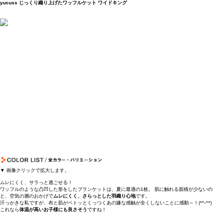
yucuss じっくり織り上げたワッフルケット ワイドキング
▼ 画像クリックで拡大します。
ムレにくく、サラっと過ごせる！
ワッフルのような凸凹した形をしたブランケットは、夏に最適の1枚。 肌に触れる面積が少ないの
と、空気の層のおかげで
ムレにくく、さらっとした羽織り心地
です。
汗っかきな私ですが、布と肌がベトッとくっつくあの嫌な感触が全くしないことに感動～！(*^-^*)
これなら
体温が高いお子様にも良さそう
ですね！