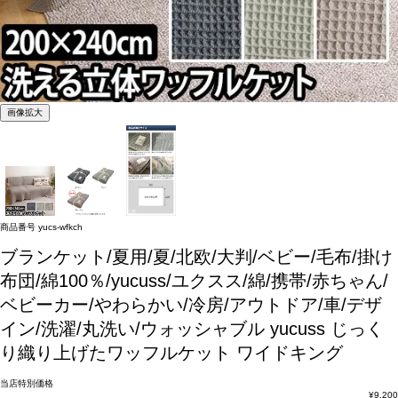
画像拡大
商品番号
yucs-wfkch
ブランケット/夏用/夏/北欧/大判/ベビー/毛布/掛け
布団/綿100％/yucuss/ユクスス/綿/携帯/赤ちゃん/
ベビーカー/やわらかい/冷房/アウトドア/車/デザ
イン/洗濯/丸洗い/ウォッシャブル
yucuss じっく
り織り上げたワッフルケット ワイドキング
当店特別価格
¥
9,200