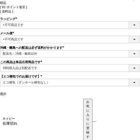
税込
[
92
ポイント進呈 ]
送料込
ラッピング
(必
須)
メール便
(必
須)
沖縄・離島への配送は必ず送料がかかります
(必
須)
この商品は単品出荷商品です
(必
須)
【エコ梱包でのお届けです】
(必
須)
選択
お
気
に
入
ネイビー
り
—
在庫切れ
に
登
録
す