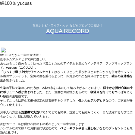
綿100％ yucuss
簡単レシピ・ライフハック などをブログでご紹介！
AQUA RECORD
綿100％だから一年中大活躍！
低ホルムアルデヒドで体に優しい。
あなたらしく自分らしくゆったり過ごすためのアイテムを集めたインテリア・ファブリックブラン
ド、
yucuss（ユクスス）
。
「じっくり織り上げたワッフルケット」
はざっくりとした肌ざわりとやわらかさを併せ持つワッフ
ル織のブランケット。空気の層を重ねるように、四角形の凹凸を織り出すことで、
独自の立体感
を
生み出されました。
先染め手法で染められた糸は、2本の糸を1本にして編み上げることにより、
軽やかな掛け心地の中
にボリューム感が生まれました
。また、適度な伸縮性があるので、
寝返りを打ってもつっぱりにく
い
独自の生地感です。
そしてこちらは厚生労働省指定の肌着基準をクリアした、
低ホルムアルデヒド
なので、ご家族が安
心して使えます。
お手入れ方法も
洗濯機で丸洗い
できてとても簡単。洗濯しても縮みにくく、また洗濯するたびに柔
らかくなり、肌に馴染んでいきます。
夏はガーゼ、冬は掛け布団の下の毛布として一年中活躍します。
シンプルなので様々なお部屋に馴染むので、
ベビーギフトや引っ越し祝い
などのプレゼントにも最
適の1枚です。