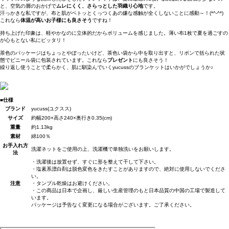
と、空気の層のおかげで
ムレにくく、さらっとした羽織り心地
です。
汗っかきな私ですが、布と肌がベトッとくっつくあの嫌な感触が全くしないことに感動～！(*^-^*)
これなら
体温が高いお子様にも良さそう
ですね！
持ち上げた印象は、軽やかなのに立体的だからボリュームを感じました。薄い布1枚で夏を過ごすの
が心もとない私にピッタリ！
茶色のパッケージはちょっとやぼったいけど、茶色い袋から中を取り出すと、リボンで括られた状
態でビニール袋に包装されています。これなら
プレゼント
にも良さそう！
繰り返し使うことで柔らかく、肌に馴染んでいくyucussのブランケットはいかがでしょうか♪
■仕様
ブランド
yucuss(ユクスス)
サイズ
約幅200×高さ240×奥行き0.35(cm)
重量
約1.13kg
素材
綿100％
お手入れ方
洗濯ネットをご使用の上、洗濯機で単独洗いをお願いします。
法
・洗濯後は放置せず、すぐに形を整えて干して下さい。
・塩素系漂白剤は脱色変色をきたすことがありますので、絶対に使用しないでくださ
い。
注意
・タンブル乾燥はお避けください。
・この商品は日本で企画し、厳しい生産管理のもと日本品質の中国の工場で製造して
います。
パッケージは予告なく変更になる場合がございます。ご了承ください。