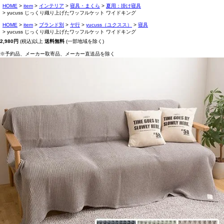
HOME
item
インテリア
寝具・まくら
夏用：掛け寝具
yucuss じっくり織り上げたワッフルケット ワイドキング
HOME
item
ブランド別
ヤ行
yucuss（ユクスス）
寝具
yucuss じっくり織り上げたワッフルケット ワイドキング
2,980円
(税込)以上
送料無料
(一部地域を除く)
※予約品、メーカー取寄品、メーカー直送品を除く