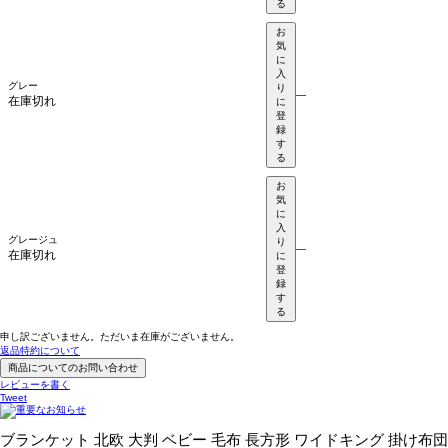
る
お
気
に
入
グレー
り
—
在庫切れ
に
登
録
す
る
お
気
に
入
グレージュ
り
—
在庫切れ
に
登
録
す
る
申し訳ございません。ただいま在庫がございません。
返品特約について
商品についてのお問い合わせ
レビューを書く
Tweet
ブランケット 北欧 大判 ベビー 毛布 長方形 ワイドキング 掛け布団