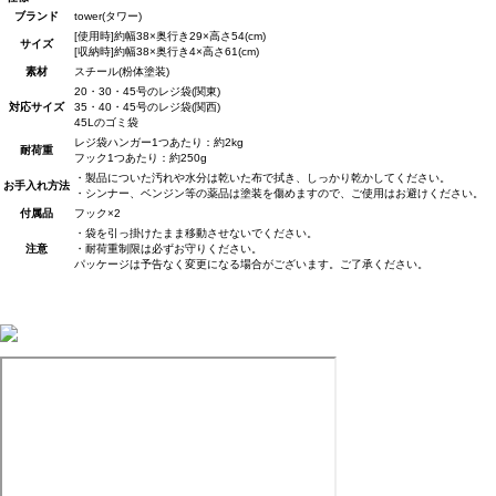
ブランド
tower(タワー)
[使用時]約幅38×奥行き29×高さ54(cm)
サイズ
[収納時]約幅38×奥行き4×高さ61(cm)
素材
スチール(粉体塗装)
20・30・45号のレジ袋(関東)
対応サイズ
35・40・45号のレジ袋(関西)
45Lのゴミ袋
レジ袋ハンガー1つあたり：約2kg
耐荷重
フック1つあたり：約250g
・製品についた汚れや水分は乾いた布で拭き、しっかり乾かしてください。
お手入れ方法
・シンナー、ベンジン等の薬品は塗装を傷めますので、ご使用はお避けください。
付属品
フック×2
・袋を引っ掛けたまま移動させないでください。
注意
・耐荷重制限は必ずお守りください。
パッケージは予告なく変更になる場合がございます。ご了承ください。