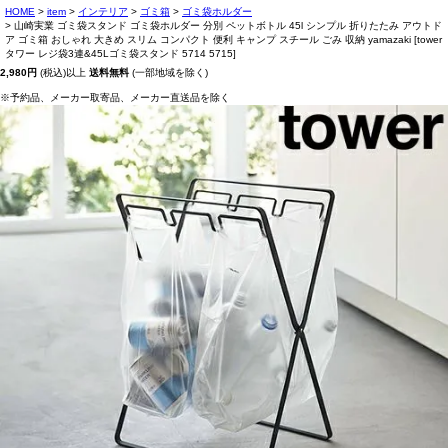
HOME
item
インテリア
ゴミ箱
ゴミ袋ホルダー
山崎実業 ゴミ袋スタンド ゴミ袋ホルダー 分別 ペットボトル 45l シンプル 折りたたみ アウトド
ア ゴミ箱 おしゃれ 大きめ スリム コンパクト 便利 キャンプ スチール ごみ 収納 yamazaki [tower
タワー レジ袋3連&45Lゴミ袋スタンド 5714 5715]
2,980円
(税込)以上
送料無料
(一部地域を除く)
※予約品、メーカー取寄品、メーカー直送品を除く