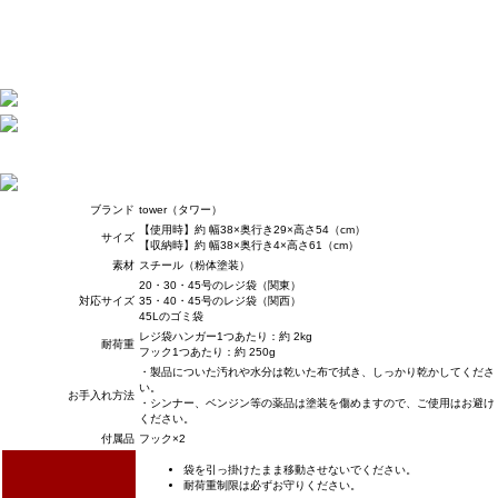
ブランド
tower（タワー）
【使用時】約 幅38×奥行き29×高さ54（cm）
サイズ
【収納時】約 幅38×奥行き4×高さ61（cm）
素材
スチール（粉体塗装）
20・30・45号のレジ袋（関東）
対応サイズ
35・40・45号のレジ袋（関西）
45Lのゴミ袋
レジ袋ハンガー1つあたり：約 2kg
耐荷重
フック1つあたり：約 250g
・製品についた汚れや水分は乾いた布で拭き、しっかり乾かしてくださ
い。
お手入れ方法
・シンナー、ベンジン等の薬品は塗装を傷めますので、ご使用はお避け
ください。
付属品
フック×2
袋を引っ掛けたまま移動させないでください。
耐荷重制限は必ずお守りください。