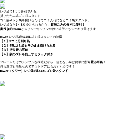
レジ袋で3つに分別できる、
折りたたみ式ゴミ袋スタンド
ゴミ袋やレジ袋を掛けるだけでゴミ入れになるゴミ袋スタンド。
レジ袋なら1～3枚掛けられるから、
資源ごみの分別に便利！
奥行き約29cm
とスリムでキッチンの狭い場所にもスッキリ置けます。
tower レジ袋3連&45Lゴミ袋スタンドの特徴
【１】3つに分別可能
【２】45Lゴミ袋もそのまま掛けられる
【３】折り畳み可能
【４】袋のズレを防止するフック付き
フレームだけのシンプルな構造だから、使わない時は簡単に
折り畳み可能！
持ち運びも簡単なのでアウトドアにもおすすめです！
tower（タワー）レジ袋3連&45Lゴミ袋スタンド