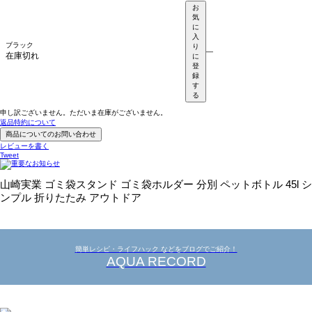
お
気
に
入
ブラック
り
—
在庫切れ
に
登
録
す
る
申し訳ございません。ただいま在庫がございません。
返品特約について
商品についてのお問い合わせ
レビューを書く
Tweet
山崎実業 ゴミ袋スタンド ゴミ袋ホルダー 分別 ペットボトル 45l シ
ンプル 折りたたみ アウトドア
簡単レシピ・ライフハック などをブログでご紹介！
AQUA RECORD