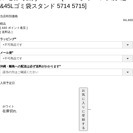
&45Lゴミ袋スタンド 5714 5715]
当店特別価格
¥
4,400
税込
[
440
ポイント進呈 ]
送料込
ラッピング
(必
須)
メール便
(必
須)
沖縄・離島への配送は必ず送料がかかります
(必
須)
入荷予定日
お
気
に
入
ホワイト
り
—
在庫切れ
に
登
録
す
る