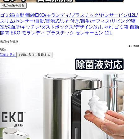
他の画像を見る
ゴミ箱/自動開閉/EKO/モランディ/プラスチック/センサービン/12L/
スリム/センサー/自動/電池式/ふた付き/衛生/オフィス/リビング/寝
室/洗面所/キッチン/ダストボックス/デザイン/おしゃれ
ゴミ箱 自動
開閉 EKO モランディ プラスチック センサービン 12L
当店特別価格
¥
8,580
税込
詳細を見る
お気に入りに登録する