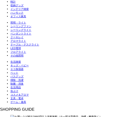
時計
収納グッズ
インテリア雑貨
ハンモック
オフィス家具
照明・ライト
シーリングファン
シーリングライト
ペンダントライト
クーキレイ
アロマライト
テーブル・デスクライト
LED電球
フロアライト
その他照明
生活雑貨
キッズ・ベビー
エコ加湿器
ペット
バスグッズ
掃除・洗濯
除菌・消臭
生活用品
虫よけ
コスメ＆アロマ
文具・電卓
ゲーム・遊具
SHOPPING GUIDE