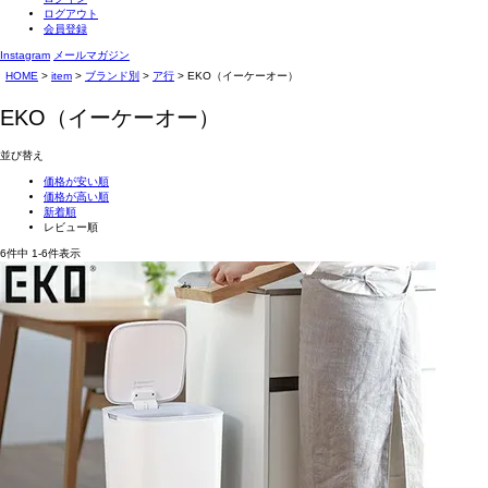
ログアウト
会員登録
Instagram
メールマガジン
HOME
item
ブランド別
ア行
EKO（イーケーオー）
EKO（イーケーオー）
並び替え
価格が安い順
価格が高い順
新着順
レビュー順
6
件中
1
-
6
件表示