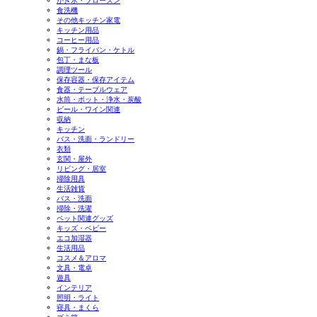
かき氷・フローズン
食洗機
その他キッチン家電
キッチン用品
コーヒー用品
鍋・フライパン・ケトル
包丁・まな板
調理ツール
保存容器・保存アイテム
食器・テーブルウェア
水筒・ポット・浄水・炭酸
ビール・ワイン関連
収納
キッチン
バス・洗面・ランドリー
衣類
玄関・屋外
リビング・居室
掃除用具
生活雑貨
バス・洗面
掃除・洗濯
ペット関連グッズ
キッズ・ベビー
エコ加湿器
生活用品
コスメ＆アロマ
文具・電卓
遊具
インテリア
照明・ライト
寝具・まくら