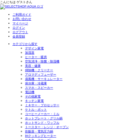
こんにちは
ゲスト
さん
ご利用ガイド
お問い合わせ
マイページ
ログイン
ログアウト
会員登録
カテゴリから探す
デザイン家電
加湿器
ヒーター・暖房
空気清浄・除菌・除湿機
美容・健康
掃除機・クリーナー
アロマディフューザー
扇風機・サーキュレーター
保冷庫・冷蔵庫
スマホ・スピーカー
電話機
その他家電
キッチン家電
ミキサー・プロセッサー
ケトル・ポット
コーヒーメーカー・ミル
ホットプレート・グリル鍋
ホットサンド・ワッフル
トースター・レンジ・オーブン
炊飯器・電気圧力鍋
IHクッキングヒーター