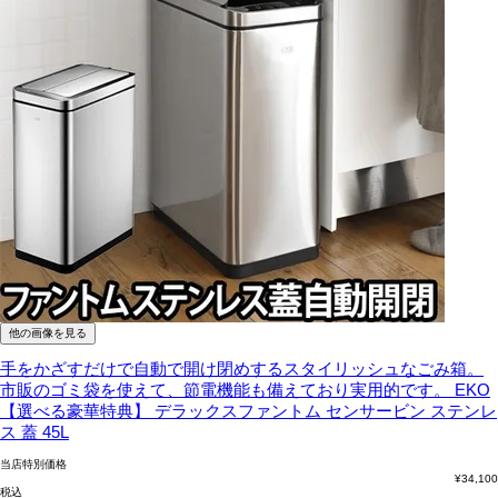
他の画像を見る
手をかざすだけで自動で開け閉めするスタイリッシュなごみ箱。
市販のゴミ袋を使えて、節電機能も備えており実用的です。
EKO
【選べる豪華特典】 デラックスファントム センサービン ステンレ
ス 蓋 45L
当店特別価格
¥
34,100
税込