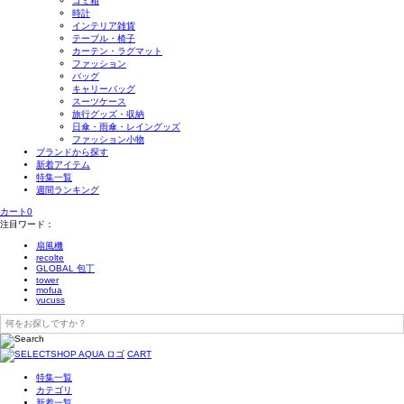
ゴミ箱
時計
インテリア雑貨
テーブル・椅子
カーテン・ラグマット
ファッション
バッグ
キャリーバッグ
スーツケース
旅行グッズ・収納
日傘・雨傘・レイングッズ
ファッション小物
ブランドから探す
新着アイテム
特集一覧
週間ランキング
カート
0
注目ワード：
扇風機
recolte
GLOBAL 包丁
tower
mofua
yucuss
CART
特集一覧
カテゴリ
新着一覧