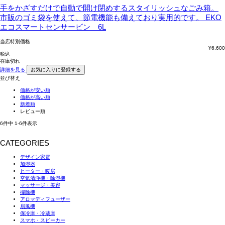
手をかざすだけで自動で開け閉めするスタイリッシュなごみ箱。
市販のゴミ袋を使えて、節電機能も備えており実用的です。
EKO
エコスマートセンサービン 6L
当店特別価格
¥
6,600
税込
在庫切れ
詳細を見る
お気に入りに登録する
並び替え
価格が安い順
価格が高い順
新着順
レビュー順
6
件中
1
-
6
件表示
CATEGORIES
デザイン家電
加湿器
ヒーター・暖房
空気清浄機・除湿機
マッサージ・美容
掃除機
アロマディフューザー
扇風機
保冷庫・冷蔵庫
スマホ・スピーカー