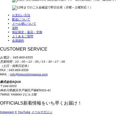
お支払い方法
配送について
メール便について
送料
保証規定・返品・交換
よくあるご質問
会員規約
CUSTOMER SERVICE
お電話：
045-869-6555
営業時間：10：00～12：30／13：30～17：00
（土日・祝祭日定休）
FAX：045-869-6556
MAIL：
info@importshopaqua.com
株式会社AQUA
〒244-0003
神奈川県横浜市戸塚区戸塚町6002-41
TWINS YAMAKI 2ビル 2階
OFFICIALS
新着情報をいち早くお届け！
Instagram
X
YouTube
メールマガジン
AQUAとは？
会社概要
個人情報保護方針