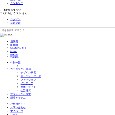
ランキング
MENU
CLOSE
こんにちは
ゲスト
さん
ログイン
会員登録
扇風機
recolte
GLOBAL 包丁
tower
mofua
yucuss
特集一覧
カテゴリから選ぶ
デザイン家電
キッチン・フード
ファッション
インテリア
照明・ライト
生活雑貨
ブランドから探す
新着アイテム
ご利用ガイド
お問い合わせ
マイページ
ログイン