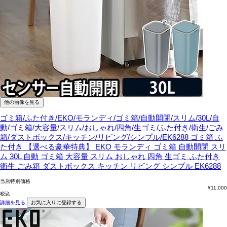
他の画像を見る
ゴミ箱/ふた付き/EKO/モランディ/ゴミ箱/自動開閉/スリム/30L/自
動/ゴミ箱/大容量/スリム/おしゃれ/四角/生ゴミ/ふた付き/衛生/ごみ
箱/ダストボックス/キッチン/リビング/シンプル/EK6288
ゴミ箱 ふ
た付き 【選べる豪華特典】 EKO モランディ ゴミ箱 自動開閉 スリ
ム 30L 自動 ゴミ箱 大容量 スリム おしゃれ 四角 生ゴミ ふた付き
衛生 ごみ箱 ダストボックス キッチン リビング シンプル EK6288
当店特別価格
¥
11,000
税込
詳細を見る
お気に入りに登録する