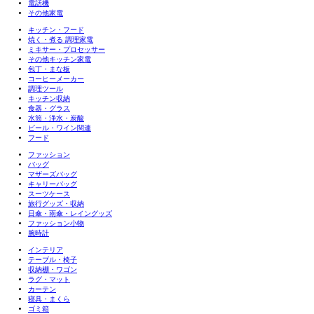
電話機
その他家電
キッチン・フード
焼く・煮る 調理家電
ミキサー・プロセッサー
その他キッチン家電
包丁・まな板
コーヒーメーカー
調理ツール
キッチン収納
食器・グラス
水筒・浄水・炭酸
ビール・ワイン関連
フード
ファッション
バッグ
マザーズバッグ
キャリーバッグ
スーツケース
旅行グッズ・収納
日傘・雨傘・レイングッズ
ファッション小物
腕時計
インテリア
テーブル・椅子
収納棚・ワゴン
ラグ・マット
カーテン
寝具・まくら
ゴミ箱