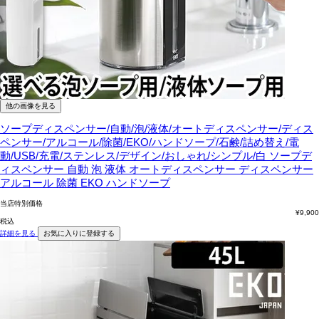
他の画像を見る
ソープディスペンサー/自動/泡/液体/オートディスペンサー/ディス
ペンサー/アルコール/除菌/EKO/ハンドソープ/石鹸/詰め替え/電
動/USB/充電/ステンレス/デザイン/おしゃれ/シンプル/白
ソープデ
ィスペンサー 自動 泡 液体 オートディスペンサー ディスペンサー
アルコール 除菌 EKO ハンドソープ
当店特別価格
¥
9,900
税込
詳細を見る
お気に入りに登録する