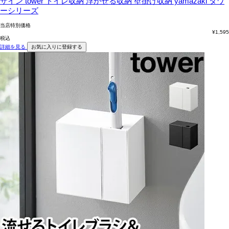
ザイン tower トイレ収納 浮かせる収納 壁掛け収納 yamazaki タワ
ーシリーズ
当店特別価格
¥
1,595
税込
詳細を見る
お気に入りに登録する