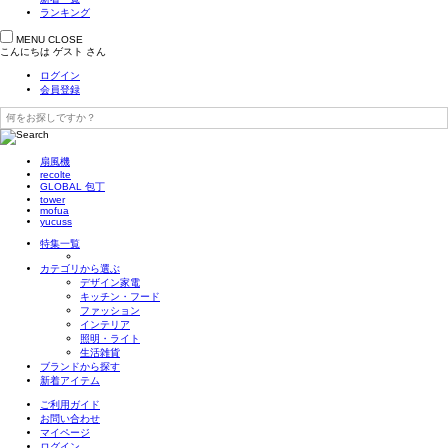
ランキング
MENU
CLOSE
こんにちは
ゲスト
さん
ログイン
会員登録
扇風機
recolte
GLOBAL 包丁
tower
mofua
yucuss
特集一覧
カテゴリから選ぶ
デザイン家電
キッチン・フード
ファッション
インテリア
照明・ライト
生活雑貨
ブランドから探す
新着アイテム
ご利用ガイド
お問い合わせ
マイページ
ログイン