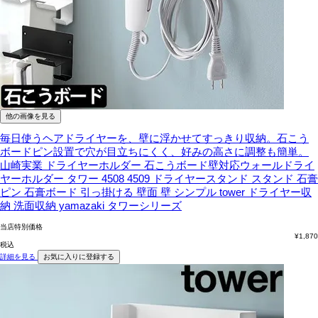
他の画像を見る
毎日使うヘアドライヤーを、壁に浮かせてすっきり収納。石こう
ボードピン設置で穴が目立ちにくく、好みの高さに調整も簡単。
山崎実業 ドライヤーホルダー 石こうボード壁対応ウォールドライ
ヤーホルダー タワー 4508 4509 ドライヤースタンド スタンド 石膏
ピン 石膏ボード 引っ掛ける 壁面 壁 シンプル tower ドライヤー収
納 洗面収納 yamazaki タワーシリーズ
当店特別価格
¥
1,870
税込
詳細を見る
お気に入りに登録する