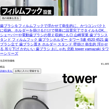
他の画像を見る
歯ブラシをフィルムフックで浮かせて衛生的に、かつコンパクト
に収納。ホルダーを掛けるだけで簡単に設置完了でタイルもOK。
シェーバーや電動歯ブラシの替え収納にも◎
山崎実業 歯ブラシス
タンド フィルムフック 歯ブラシホルダー タワー 5連 4520 4521 歯
ブラシ立て 歯ブラシ置き ホルダー スタンド 壁掛け 衛生的 浮かせ
る 吊り下げ かわいい 歯ブラシ おしゃれ 北欧 tower yamazaki タワ
ーシリーズ
当店特別価格
¥
1,485
税込
詳細を見る
お気に入りに登録する