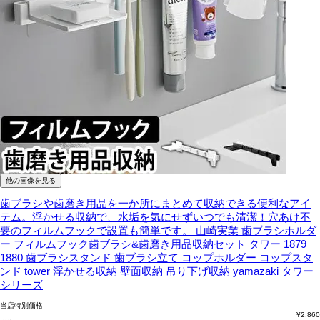
他の画像を見る
歯ブラシや歯磨き用品を一か所にまとめて収納できる便利なアイ
テム。浮かせる収納で、水垢を気にせずいつでも清潔！穴あけ不
要のフィルムフックで設置も簡単です。
山崎実業 歯ブラシホルダ
ー フィルムフック歯ブラシ&歯磨き用品収納セット タワー 1879
1880 歯ブラシスタンド 歯ブラシ立て コップホルダー コップスタ
ンド tower 浮かせる収納 壁面収納 吊り下げ収納 yamazaki タワー
シリーズ
当店特別価格
¥
2,860