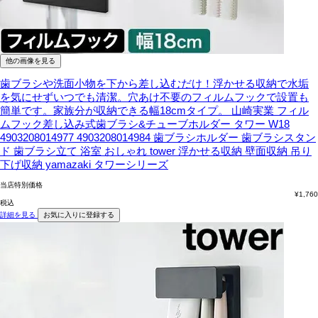
他の画像を見る
歯ブラシや洗面小物を下から差し込むだけ！浮かせる収納で水垢
を気にせずいつでも清潔。穴あけ不要のフィルムフックで設置も
簡単です。家族分が収納できる幅18cmタイプ。
山崎実業 フィル
ムフック差し込み式歯ブラシ&チューブホルダー タワー W18
4903208014977 4903208014984 歯ブラシホルダー 歯ブラシスタン
ド 歯ブラシ立て 浴室 おしゃれ tower 浮かせる収納 壁面収納 吊り
下げ収納 yamazaki タワーシリーズ
当店特別価格
¥
1,760
税込
詳細を見る
お気に入りに登録する