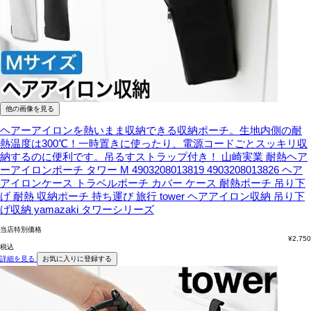
他の画像を見る
ヘアーアイロンを熱いまま収納できる収納ポーチ。生地内側の耐
熱温度は300℃！一時置きに使ったり、電源コードごとスッキリ収
納するのに便利です。吊るすストラップ付き！
山崎実業 耐熱ヘア
ーアイロンポーチ タワー M 4903208013819 4903208013826 ヘア
アイロンケース トラベルポーチ カバー ケース 耐熱ポーチ 吊り下
げ 耐熱 収納ポーチ 持ち運び 旅行 tower ヘアアイロン収納 吊り下
げ収納 yamazaki タワーシリーズ
当店特別価格
¥
2,750
税込
詳細を見る
お気に入りに登録する