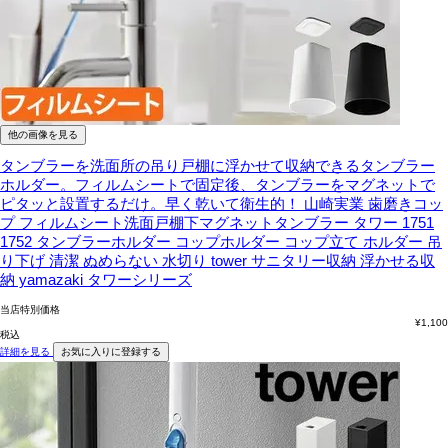
他の画像を見る
タンブラーを洗面所の吊り戸棚に浮かせて収納できるタンブラー
ホルダー。フィルムシートで固定後、タンブラーをマグネットで
ピタッと設置するだけ。早く乾いて衛生的！
山崎実業 歯磨きコッ
プ フィルムシート洗面戸棚下マグネットタンブラー タワー 1751
1752 タンブラーホルダー コップホルダー コップ立て ホルダー 吊
り下げ 清潔 ぬめらない 水切り tower サニタリー収納 浮かせる収
納 yamazaki タワーシリーズ
当店特別価格
¥
1,100
税込
詳細を見る
お気に入りに登録する