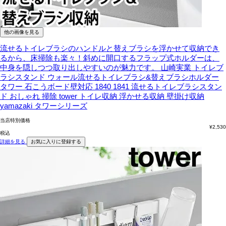
他の画像を見る
流せるトイレブラシのハンドルと替えブラシを浮かせて収納でき
るから、床掃除も楽々！斜めに開口するフラップ式ホルダーは、
中身を隠しつつ取り出しやすいのが魅力です。
山崎実業 トイレブ
ラシスタンド ウォール流せるトイレブラシ&替えブラシホルダー
タワー 石こうボード壁対応 1840 1841 流せるトイレブラシスタン
ド おしゃれ 掃除 tower トイレ収納 浮かせる収納 壁掛け収納
yamazaki タワーシリーズ
当店特別価格
¥
2,530
税込
詳細を見る
お気に入りに登録する