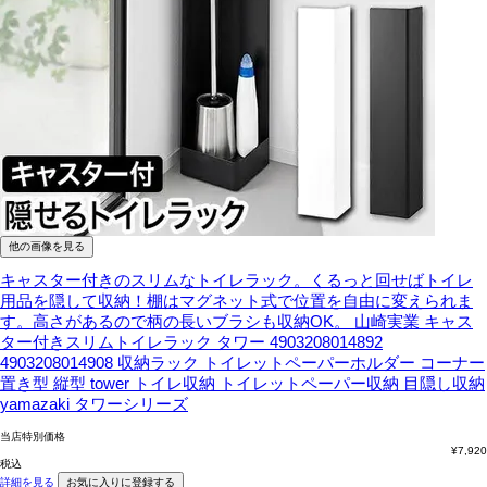
他の画像を見る
キャスター付きのスリムなトイレラック。くるっと回せばトイレ
用品を隠して収納！棚はマグネット式で位置を自由に変えられま
す。高さがあるので柄の長いブラシも収納OK。
山崎実業 キャス
ター付きスリムトイレラック タワー 4903208014892
4903208014908 収納ラック トイレットペーパーホルダー コーナー
置き型 縦型 tower トイレ収納 トイレットペーパー収納 目隠し収納
yamazaki タワーシリーズ
当店特別価格
¥
7,920
税込
詳細を見る
お気に入りに登録する