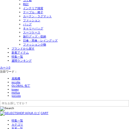
ゴミ箱
時計
インテリア雑貨
テーブル・椅子
カーテン・ラグマット
ファッション
バッグ
キャリーバッグ
スーツケース
旅行グッズ・収納
日傘・雨傘・レイングッズ
ファッション小物
ブランドから探す
新着アイテム
特集一覧
週間ランキング
カート
0
注目ワード：
扇風機
recolte
GLOBAL 包丁
tower
mofua
yucuss
CART
特集一覧
カテゴリ
新着一覧