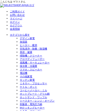
こんにちは
ゲスト
さん
ご利用ガイド
お問い合わせ
マイページ
ログイン
ログアウト
会員登録
カテゴリから探す
デザイン家電
加湿器
ヒーター・暖房
空気清浄・除菌・除湿機
美容・健康
掃除機・クリーナー
アロマディフューザー
扇風機・サーキュレーター
保冷庫・冷蔵庫
スマホ・スピーカー
電話機
その他家電
キッチン家電
ミキサー・プロセッサー
ケトル・ポット
コーヒーメーカー・ミル
ホットプレート・グリル鍋
ホットサンド・ワッフル
トースター・レンジ・オーブン
炊飯器・電気圧力鍋
IHクッキングヒーター