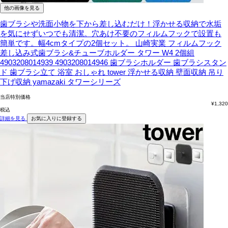
他の画像を見る
歯ブラシや洗面小物を下から差し込むだけ！浮かせる収納で水垢
を気にせずいつでも清潔。穴あけ不要のフィルムフックで設置も
簡単です。幅4cmタイプの2個セット。
山崎実業 フィルムフック
差し込み式歯ブラシ&チューブホルダー タワー W4 2個組
4903208014939 4903208014946 歯ブラシホルダー 歯ブラシスタン
ド 歯ブラシ立て 浴室 おしゃれ tower 浮かせる収納 壁面収納 吊り
下げ収納 yamazaki タワーシリーズ
当店特別価格
¥
1,320
税込
詳細を見る
お気に入りに登録する