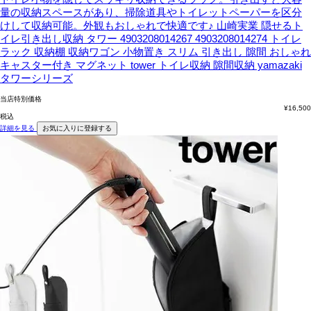
量の収納スペースがあり、掃除道具やトイレットペーパーを区分
けして収納可能。外観もおしゃれで快適です♪
山崎実業 隠せるト
イレ引き出し収納 タワー 4903208014267 4903208014274 トイレ
ラック 収納棚 収納ワゴン 小物置き スリム 引き出し 隙間 おしゃれ
キャスター付き マグネット tower トイレ収納 隙間収納 yamazaki
タワーシリーズ
当店特別価格
¥
16,500
税込
詳細を見る
お気に入りに登録する