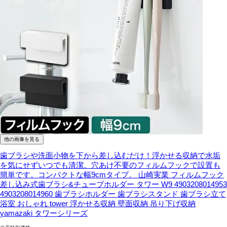
他の画像を見る
歯ブラシや洗面小物を下から差し込むだけ！浮かせる収納で水垢
を気にせずいつでも清潔。穴あけ不要のフィルムフックで設置も
簡単です。コンパクトな幅9cmタイプ。
山崎実業 フィルムフック
差し込み式歯ブラシ&チューブホルダー タワー W9 4903208014953
4903208014960 歯ブラシホルダー 歯ブラシスタンド 歯ブラシ立て
浴室 おしゃれ tower 浮かせる収納 壁面収納 吊り下げ収納
yamazaki タワーシリーズ