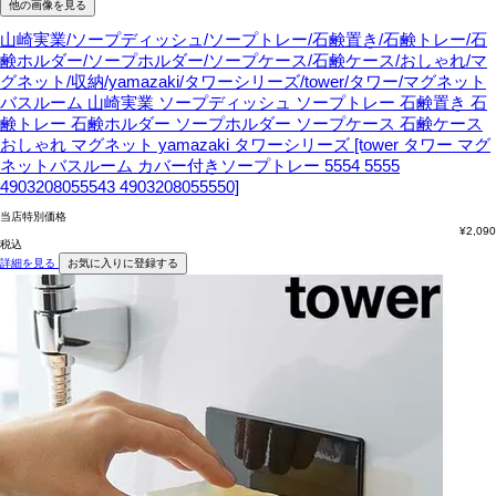
他の画像を見る
山崎実業/ソープディッシュ/ソープトレー/石鹸置き/石鹸トレー/石
鹸ホルダー/ソープホルダー/ソープケース/石鹸ケース/おしゃれ/マ
グネット/収納/yamazaki/タワーシリーズ/tower/タワー/マグネット
バスルーム
山崎実業 ソープディッシュ ソープトレー 石鹸置き 石
鹸トレー 石鹸ホルダー ソープホルダー ソープケース 石鹸ケース
おしゃれ マグネット yamazaki タワーシリーズ [tower タワー マグ
ネットバスルーム カバー付きソープトレー 5554 5555
4903208055543 4903208055550]
当店特別価格
¥
2,090
税込
詳細を見る
お気に入りに登録する