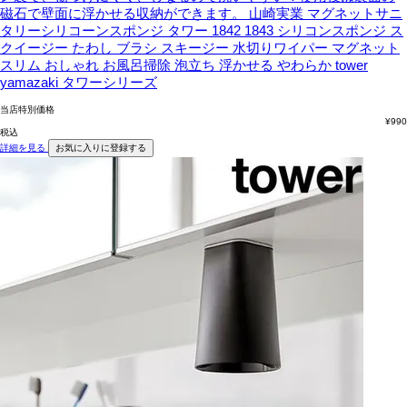
磁石で壁面に浮かせる収納ができます。
山崎実業 マグネットサニ
タリーシリコーンスポンジ タワー 1842 1843 シリコンスポンジ ス
クイージー たわし ブラシ スキージー 水切りワイパー マグネット
スリム おしゃれ お風呂掃除 泡立ち 浮かせる やわらか tower
yamazaki タワーシリーズ
当店特別価格
¥
990
税込
詳細を見る
お気に入りに登録する