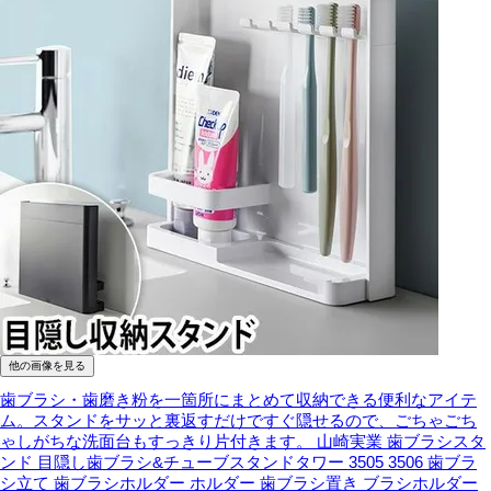
他の画像を見る
歯ブラシ・歯磨き粉を一箇所にまとめて収納できる便利なアイテ
ム。スタンドをサッと裏返すだけですぐ隠せるので、ごちゃごち
ゃしがちな洗面台もすっきり片付きます。
山崎実業 歯ブラシスタ
ンド 目隠し歯ブラシ&チューブスタンドタワー 3505 3506 歯ブラ
シ立て 歯ブラシホルダー ホルダー 歯ブラシ置き ブラシホルダー