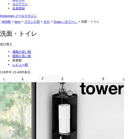
ログアウト
会員登録
Instagram
メールマガジン
HOME
item
ブランド別
タ行
Tower（タワー）
洗面・トイレ
洗面・トイレ
並び替え
価格が安い順
価格が高い順
新着順
レビュー順
119
件中
21
-
40
件表示
1
2
3
…
6