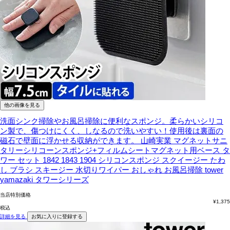
他の画像を見る
洗面シンク掃除やお風呂掃除に便利なスポンジ。柔らかいシリコ
ン製で、傷つけにくく、しなるので洗いやすい！使用後は裏面の
磁石で壁面に浮かせる収納ができます。
山崎実業 マグネットサニ
タリーシリコーンスポンジ+フィルムシートマグネット用ベース タ
ワー セット 1842 1843 1904 シリコンスポンジ スクイージー たわ
し ブラシ スキージー 水切りワイパー おしゃれ お風呂掃除 tower
yamazaki タワーシリーズ
当店特別価格
¥
1,375
税込
詳細を見る
お気に入りに登録する