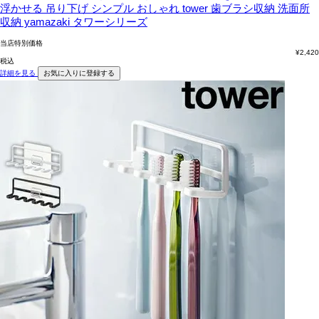
浮かせる 吊り下げ シンプル おしゃれ tower 歯ブラシ収納 洗面所
収納 yamazaki タワーシリーズ
当店特別価格
¥
2,420
税込
詳細を見る
お気に入りに登録する