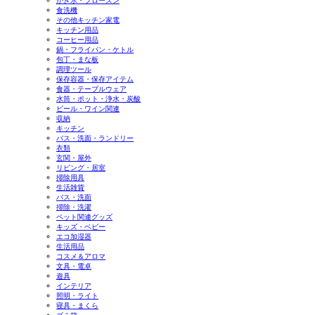
かき氷・フローズン
食洗機
その他キッチン家電
キッチン用品
コーヒー用品
鍋・フライパン・ケトル
包丁・まな板
調理ツール
保存容器・保存アイテム
食器・テーブルウェア
水筒・ポット・浄水・炭酸
ビール・ワイン関連
収納
キッチン
バス・洗面・ランドリー
衣類
玄関・屋外
リビング・居室
掃除用具
生活雑貨
バス・洗面
掃除・洗濯
ペット関連グッズ
キッズ・ベビー
エコ加湿器
生活用品
コスメ＆アロマ
文具・電卓
遊具
インテリア
照明・ライト
寝具・まくら