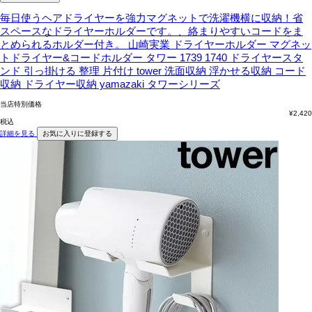
毎日使うヘアドライヤーを強力マグネットで洗濯機横に収納！省
スペースなドライヤーホルダーです。、絡まりやすいコードをま
とめられるホルダー付き。
山崎実業 ドライヤーホルダー マグネッ
トドライヤー&コードホルダー タワー 1739 1740 ドライヤースタ
ンド 引っ掛ける 整理 片付け tower 洗面収納 浮かせる収納 コード
収納 ドライヤー収納 yamazaki タワーシリーズ
当店特別価格
¥
2,420
税込
詳細を見る
お気に入りに登録する