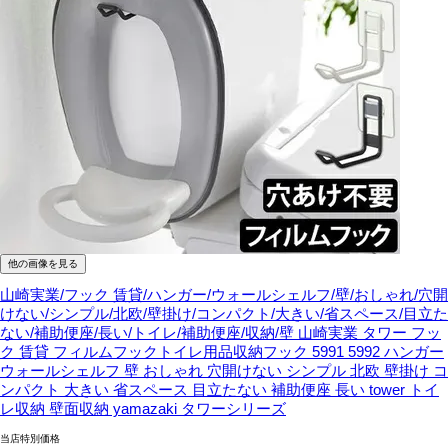
他の画像を見る
山崎実業/フック 賃貸/ハンガー/ウォールシェルフ/壁/おしゃれ/穴開
けない/シンプル/北欧/壁掛け/コンパクト/大きい/省スペース/目立た
ない/補助便座/長い/トイレ/補助便座/収納/壁
山崎実業 タワー フッ
ク 賃貸 フィルムフックトイレ用品収納フック 5991 5992 ハンガー
ウォールシェルフ 壁 おしゃれ 穴開けない シンプル 北欧 壁掛け コ
ンパクト 大きい 省スペース 目立たない 補助便座 長い tower トイ
レ収納 壁面収納 yamazaki タワーシリーズ
当店特別価格