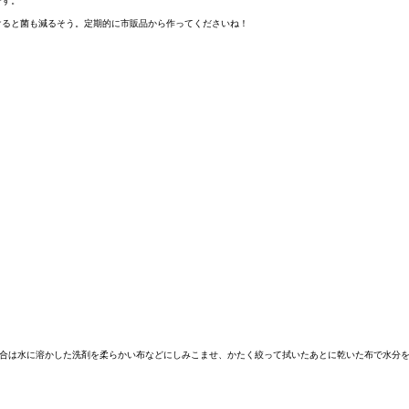
です。
けると菌も減るそう。定期的に市販品から作ってくださいね！
合は水に溶かした洗剤を柔らかい布などにしみこませ、かたく絞って拭いたあとに乾いた布で水分