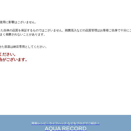
使用に影響はございません。
理した自体の品質を保証するものではございません。雑菌混入などの品質管理はお客様ご自身で十分に
まく発酵されないことがあります。
せた容器は納豆専用としてください。
ください。
合がございます。
簡単レシピ・ライフハック などをブログでご紹介！
AQUA RECORD