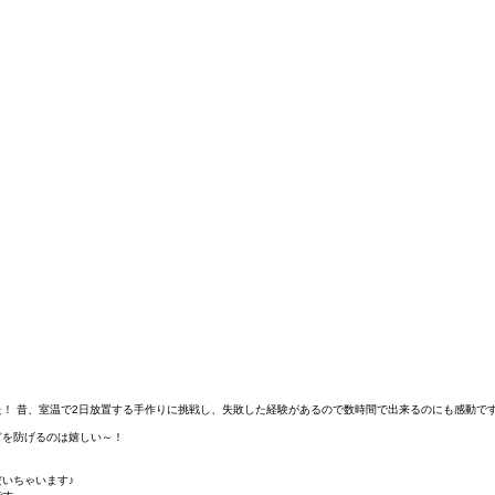
！ 昔、室温で2日放置する手作りに挑戦し、失敗した経験があるので数時間で出来るのにも感動で
ぎを防げるのは嬉しい～！
いちゃいます♪