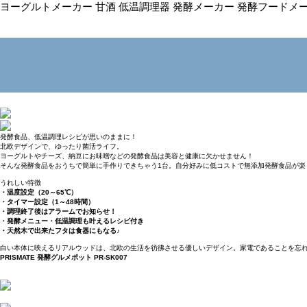
ヨーグルトメーカー 甘酒 低温調理器 発酵メーカー 発酵フードメー
発酵食品、低温調理レシピが思いのままに！
北欧デザインで、ゆったり菌活ライフ。
ヨーグルトやチーズ、納豆にお味噌などの発酵食品は美容と健康に欠かせません！
そんな発酵食品をおうちで簡単に手作りできちゃう1台。自分好みに低コストで無添加発酵食品が楽
うれしい特徴
・温度設定（20～65℃）
・タイマー設定（1～48時間）
・調理終了後はアラームでお知らせ！
・発酵メニュー・低温調理も叶えるレシピ付き
・天然木で出来たフタは食器にもなる♪
白い本体に映えるリアルウッドは、北欧の生活を彷彿させる優しいデザイン。家電であることを忘
PRISMATE 発酵グルメポット PR-SK007