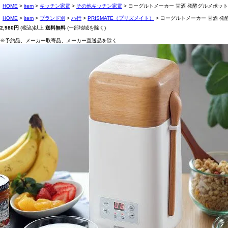
HOME
item
キッチン家電
その他キッチン家電
ヨーグルトメーカー 甘酒 発酵グルメポット
HOME
item
ブランド別
ハ行
PRISMATE（プリズメイト）
ヨーグルトメーカー 甘酒 発
2,980円
(税込)以上
送料無料
(一部地域を除く)
※予約品、メーカー取寄品、メーカー直送品を除く