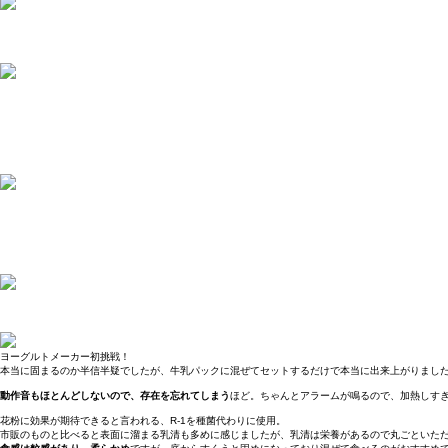
ヨーグルトメーカー初挑戦！
本当に固まるのか半信半疑でしたが、牛乳パックに混ぜてセットするだけで本当に出来上がりました
動作音もほとんどしないので、存在を忘れてしまう
ほど。ちゃんとアラームが鳴るので、加熱しす
花粉に効果が期待できると言われる、R-1を種菌代わりに使用。
市販のものと比べると表面に溜まる乳清も多めに感じましたが、乳清は栄養があるので丸ごといただ