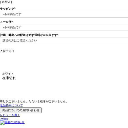
送料込
ラッピング
(必
須)
メール便
(必
須)
沖縄・離島への配送は必ず送料がかかります
(必
須)
入荷予定日
ホワイト
在庫切れ
申し訳ございません。ただいま在庫がございません。
返品特約について
商品についてのお問い合わせ
レビューを書く
Tweet