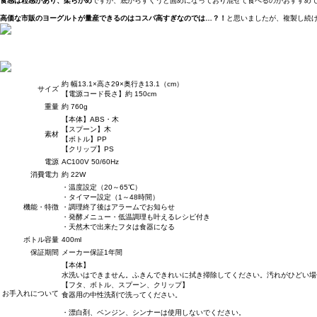
食感は粒感があり、柔らかめ
ですが、底からすくうと固めになっており混ぜて食べるのがおすすめ
高価な市販のヨーグルトが量産できるのはコスパ高すぎなのでは…？！
と思いましたが、複製し続
約 幅13.1×高さ29×奥行き13.1（cm）
サイズ
【電源コード長さ】約 150cm
重量
約 760g
【本体】ABS・木
【スプーン】木
素材
【ボトル】PP
【クリップ】PS
電源
AC100V 50/60Hz
消費電力
約 22W
・温度設定（20～65℃）
・タイマー設定（1～48時間）
機能・特徴
・調理終了後はアラームでお知らせ
・発酵メニュー・低温調理も叶えるレシピ付き
・天然木で出来たフタは食器になる
ボトル容量
400ml
保証期間
メーカー保証1年間
【本体】
水洗いはできません。ふきんできれいに拭き掃除してください。汚れがひどい場
【フタ、ボトル、スプーン、クリップ】
お手入れについて
食器用の中性洗剤で洗ってください。
・漂白剤、ベンジン、シンナーは使用しないでください。