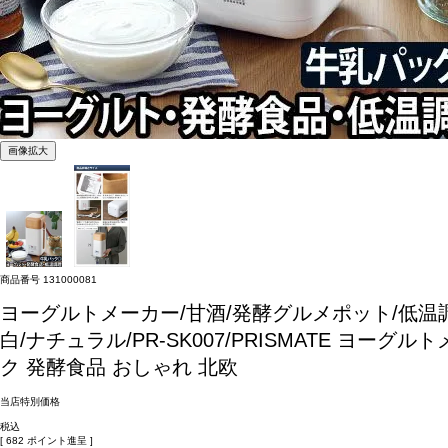
画像拡大
商品番号
131000081
ヨーグルトメーカー/甘酒/発酵グルメポット/低温調
白/ナチュラル/PR-SK007/PRISMATE
ヨーグルトメ
ク 発酵食品 おしゃれ 北欧
当店特別価格
税込
[
682
ポイント進呈 ]