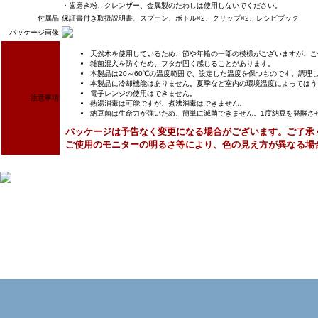
・歯磨き粉、クレンザー、金属製のたわしは使用しないでください。
付属品
保証書付き取扱説明書、スプーン、ボトル×2、クリップ×2、レシピブック
パッケージ画像
天然木を使用しているため、節や年輪の一部の模様がございますが、ご
雑菌混入を防ぐため、フタが固く感じることがあります。
本製品は20～60℃の温度範囲で、設定した温度を保つものです。調
本製品に冷却機能はありません。夏季など室内の環境温度によってはう
電子レンジの使用はできません。
注意事項
熱湯消毒は可能ですが、煮沸消毒はできません。
納豆菌は生命力が強いため、簡単に滅菌できません。1度納豆を発酵さ
パッケージは予告なく変更になる場合がございます。ご了承
ご使用のモニターの明るさ等により、色の見え方が異なる場