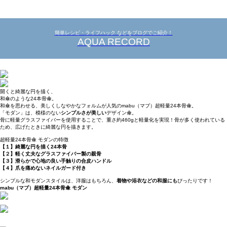
簡単レシピ・ライフハック などをブログでご紹介！
AQUA RECORD
開くと綺麗な円を描く、
和傘のような24本骨傘。
和傘を思わせる、美しくしなやかなフォルムが人気のmabu（マブ）超軽量24本骨傘。
「モダン」は、模様のない
シンプルさが美しい
デザイン傘。
骨に軽量グラスファイバーを使用することで、重さ約460gと軽量化を実現！骨が多く使われている
ため、広げたときに綺麗な円を描きます。
超軽量24本骨傘 モダンの特徴
【１】綺麗な円を描く24本骨
【２】軽く丈夫なグラスファイバー製の親骨
【３】滑らかで心地の良い手触りの合皮ハンドル
【４】爪を痛めないネイルガード付き
シンプルな和モダンスタイルは、洋服はもちろん、
着物や浴衣などの和服にも
ぴったりです！
mabu（マブ）超軽量24本骨傘 モダン