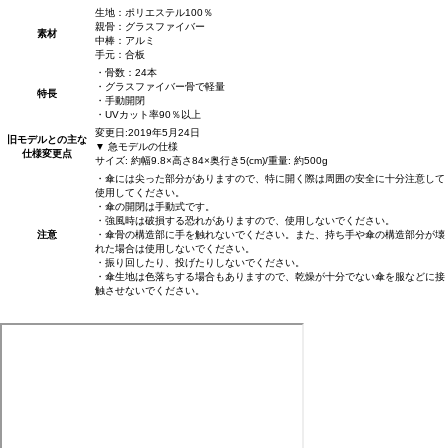
生地：ポリエステル100％
親骨：グラスファイバー
素材
中棒：アルミ
手元：合板
・骨数：24本
・グラスファイバー骨で軽量
特長
・手動開閉
・UVカット率90％以上
変更日:2019年5月24日
旧モデルとの主な
▼ 急モデルの仕様
仕様変更点
サイズ: 約幅9.8×高さ84×奥行き5(cm)/重量: 約500g
・傘には尖った部分がありますので、特に開く際は周囲の安全に十分注意して
使用してください。
・傘の開閉は手動式です。
・強風時は破損する恐れがありますので、使用しないでください。
注意
・傘骨の構造部に手を触れないでください。また、持ち手や傘の構造部分が壊
れた場合は使用しないでください。
・振り回したり、投げたりしないでください。
・傘生地は色落ちする場合もありますので、乾燥が十分でない傘を服などに接
触させないでください。