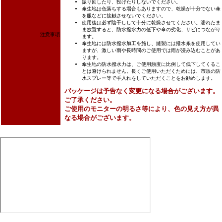
振り回したり、投げたりしないでください。
傘生地は色落ちする場合もありますので、乾燥が十分でない傘
を服などに接触させないでください。
使用後は必ず陰干しして十分に乾燥させてください。濡れたま
ま放置すると、防水撥水力の低下や傘の劣化、サビにつながり
注意事項
ます。
傘生地には防水撥水加工を施し、縫製には撥水糸を使用してい
ますが、激しい雨や長時間のご使用では雨が浸み込むことがあ
ります。
傘生地の防水撥水力は、ご使用頻度に比例して低下してくるこ
とは避けられません。長くご使用いただくためには、市販の防
水スプレー等で手入れをしていただくことをお勧めします。
パッケージは予告なく変更になる場合がございます。
ご了承ください。
ご使用のモニターの明るさ等により、色の見え方が異
なる場合がございます。