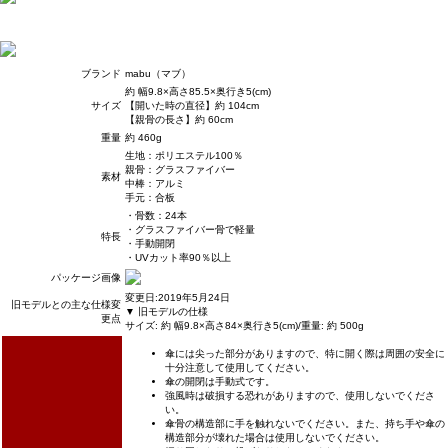
ブランド
mabu（マブ）
約 幅9.8×高さ85.5×奥行き5(cm)
サイズ
【開いた時の直径】約 104cm
【親骨の長さ】約 60cm
重量
約 460g
生地：ポリエステル100％
親骨：グラスファイバー
素材
中棒：アルミ
手元：合板
・骨数：24本
・グラスファイバー骨で軽量
特長
・手動開閉
・UVカット率90％以上
パッケージ画像
変更日:2019年5月24日
旧モデルとの主な仕様変
▼ 旧モデルの仕様
更点
サイズ: 約 幅9.8×高さ84×奥行き5(cm)/重量: 約 500g
傘には尖った部分がありますので、特に開く際は周囲の安全に
十分注意して使用してください。
傘の開閉は手動式です。
強風時は破損する恐れがありますので、使用しないでくださ
い。
傘骨の構造部に手を触れないでください。また、持ち手や傘の
構造部分が壊れた場合は使用しないでください。