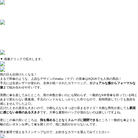
▼ 画像クリックで拡大します。
雨の日も出掛けたくなる！
まるで和傘のような、上品なデザインのmabu（マブ）の長傘はAQUAでも人気の商品！
手元には合皮レザーが使われ、全体が統一されたカラーリング。
カジュアルな服からフォーマルな
服
まで組み合わせやすいです。
実際に傘を差してみたところ、骨の本数が多いのにも関わらず、一般的な8本骨傘を持っている時と
あまり変わらない重量感。手元のハンドルもしっかりした作りなので、長時間差していても負担を
感じませんでしたよ◎。
広げたときの直径も大きいので、小柄な人ならすっぽり収まるサイズ！大柄な男性が差しても
窮屈
に感じない余裕のある大きさ
です。大事な書類やバッグが濡れないのは嬉しいですよね。
更にこの傘の良いところは、
指を痛めることなくスムーズに開閉できる
ところ！一般的な傘よりも
幅の広いボタンを押して傘を開くので、指に負担がかからないんです。
男女兼用で使えるラインナップなので、お好きなカラーを選んでみてください♪