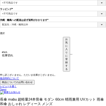
(必
須)
ラッピング
(必
須)
沖縄・離島への配送は必ず送料がかかります
(必
須)
選択
お
気
に
入
#N/A
り
—
在庫切れ
に
登
録
す
る
申し訳ございません。ただいま在庫がございません。
返品特約について
商品についてのお問い合わせ
レビューを書く
Tweet
長傘 mabu 超軽量24本骨傘 モダン 60cm 晴雨兼用 UVカット 雨傘
和傘 おしゃれ レディース メンズ