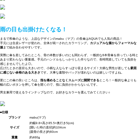
雨の日も出掛けたくなる！
まるで和傘のような、上品なデザインのmabu（マブ）の長傘はAQUAでも人気の商品！
手元には合皮レザーが使われ、全体が統一されたカラーリング。
カジュアルな服からフォーマルな
服
まで組み合わせやすいです。
実際に傘を差してみたところ、骨の本数が多いのにも関わらず、一般的な8本骨傘を持っている時と
あまり変わらない重量感。手元のハンドルもしっかりした作りなので、長時間差していても負担を
感じませんでしたよ◎。
広げたときの直径も大きいので、小柄な人ならすっぽり収まるサイズ！大柄な男性が差しても
窮屈
に感じない余裕のある大きさ
です。大事な書類やバッグが濡れないのは嬉しいですよね。
更にこの傘の良いところは、
指を痛めることなくスムーズに開閉できる
ところ！一般的な傘よりも
幅の広いボタンを押して傘を開くので、指に負担がかからないんです。
男女兼用で使えるラインナップなので、お好きなカラーを選んでみてください♪
■仕様
ブランド
mabu(マブ)
約幅9.8×高さ85.5×奥行き5(cm)
サイズ
[開いた時の直径]約104cm
[親骨の長さ]約60cm
重量
約460g