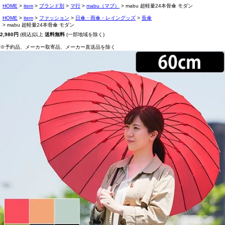
HOME
item
ブランド別
マ行
mabu（マブ）
mabu 超軽量24本骨傘 モダン
HOME
item
ファッション
日傘・雨傘・レイングッズ
長傘
mabu 超軽量24本骨傘 モダン
2,980円
(税込)以上
送料無料
(一部地域を除く)
※予約品、メーカー取寄品、メーカー直送品を除く