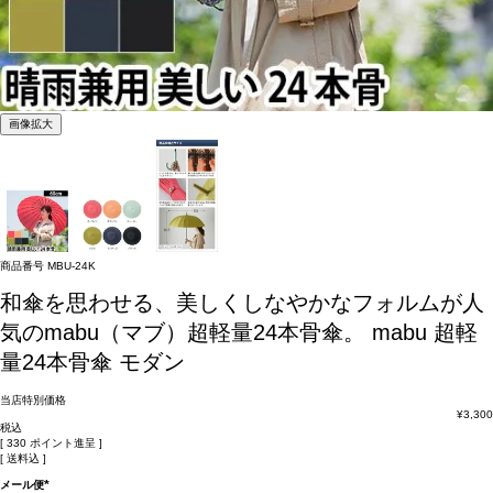
画像拡大
商品番号
MBU-24K
和傘を思わせる、美しくしなやかなフォルムが人
気のmabu（マブ）超軽量24本骨傘。
mabu 超軽
量24本骨傘 モダン
当店特別価格
¥
3,300
税込
[
330
ポイント進呈 ]
送料込
メール便