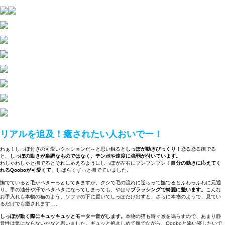
リアルを追及！癒されたい人おいでー！
わぁ！しっぽ付きの可愛いクッションだ～と思い触ると
しっぽが動きびっくり！
恐る恐る撫でる
と、
しっぽの動きが単調なものではなく、テンポや速度に強弱が付いています。
わしゃわしゃと撫でるとそれに応えるようにしっぽが左右にブンブンブン！
自分の動きに応えてく
れるQooboが可愛くて
、しばらくずっと撫でていました。
撫でていると毛がペターっとしてきますが、クシで毛の流れに逆らって撫でるとふわっふわに元通
り。手の油分や汗でペタペタになってしまっても、やはり
ブラッシングで綺麗に整います。
こんな
お手入れも本物の猫のよう。ソファの下に置いてしっぽだけ出すと、さらに本物のようで、見てい
るだけでも癒されます…。
しっぽが動く際にキュッキュッとモーター音がします。
本物の猫も時々喉を鳴らすので、あまり静
音性は気にならないかなと思いました。ギュッと抱きしめて撫でながら、Qooboと添い寝したいで