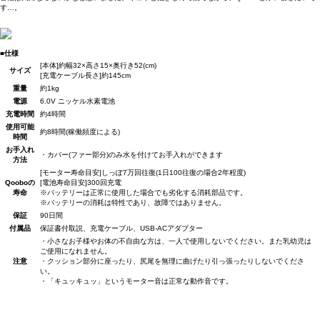
す…。
■仕様
[本体]約幅32×高さ15×奥行き52(cm)
サイズ
[充電ケーブル長さ]約145cm
重量
約1kg
電源
6.0V ニッケル水素電池
充電時間
約4時間
使用可能
約8時間(稼働頻度による)
時間
お手入れ
・カバー(ファー部分)のみ水を付けてお手入れができます
方法
[モーター寿命目安]しっぽ7万回往復(1日100往復の場合2年程度)
Qooboの
[電池寿命目安]300回充電
寿命
※バッテリーは正常に使用した場合でも劣化する消耗部品です。
※バッテリーの消耗は特性であり、故障ではありません。
保証
90日間
付属品
保証書付取説、充電ケーブル、USB-ACアダプター
・小さなお子様やお体の不自由な方は、一人で使用しないでください。また乳幼児は
ご使用になれません。
注意
・クッション部分に座ったり、尻尾を無理に曲げたり引っ張ったりしないでくださ
い。
・「キュッキュッ」というモーター音は正常な動作音です。