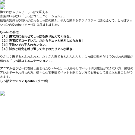
撫でればふりふり、しっぽで応える。
言葉のいらない「しっぽコミュニケーション」。
動物の気持ちや想いが伝わるしっぽの動き。そんな動きをテクノロジーに詰め込んで、しっぽクッ
ションのQoobo（クーボ）は生まれました。
Qooboの特徴
【１】撫で方に合わせてしっぽを振り応えてくれる。
【２】充電式でコードレス。だからギュッと抱きしめられる！
【３】手洗いでお手入れカンタン。
【４】試作と研究を繰り返して生まれたリアルな動き。
やさしく撫でるとふわふわと、たくさん撫でるとぶんぶんと。しっぽの動きだけでQooboの感情が
伝わる「
しっぽコミュニケーション
」。
アニマルセラピー
に着目し生まれたQooboは、一人暮らしでペットのお世話ができない方、動物の
アレルギーをお持ちの方、様々な住宅事情でペットを飼えない方でも安心して迎え入れることがで
きます。
しっぽクッション Qoobo（クーボ）