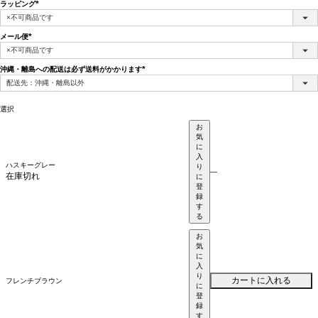
ラッピング
(必
須)
メール便
(必
須)
沖縄・離島への配送は必ず送料がかかります
(必
須)
選択
お
気
に
入
ハスキーグレー
り
—
在庫切れ
に
登
録
す
る
お
気
に
入
り
カートに入れる
フレンチブラウン
に
登
録
す