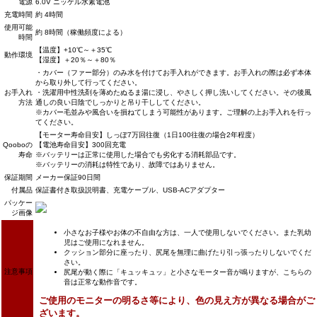
電源
6.0V ニッケル水素電池
充電時間
約 4時間
使用可能
約 8時間（稼働頻度による）
時間
【温度】+10℃～＋35℃
動作環境
【湿度】＋20％～＋80％
・カバー（ファー部分）のみ水を付けてお手入れができます。お手入れの際は必ず本体
から取り外して行ってください。
お手入れ
・洗濯用中性洗剤を薄めたぬるま湯に浸し、やさしく押し洗いしてください。その後風
方法
通しの良い日陰でしっかりと吊り干ししてください。
※カバー毛並みや風合いを損ねてしまう可能性があります。ご理解の上お手入れを行っ
てください。
【モーター寿命目安】しっぽ7万回往復（1日100往復の場合2年程度）
Qooboの
【電池寿命目安】300回充電
寿命
※バッテリーは正常に使用した場合でも劣化する消耗部品です。
※バッテリーの消耗は特性であり、故障ではありません。
保証期間
メーカー保証90日間
付属品
保証書付き取扱説明書、充電ケーブル、USB-ACアダプター
パッケー
ジ画像
小さなお子様やお体の不自由な方は、一人で使用しないでください。また乳幼
児はご使用になれません。
クッション部分に座ったり、尻尾を無理に曲げたり引っ張ったりしないでくだ
さい。
注意事項
尻尾が動く際に「キュッキュッ」と小さなモーター音が鳴りますが、こちらの
音は正常な動作音です。
ご使用のモニターの明るさ等により、色の見え方が異なる場合がご
ざいます。