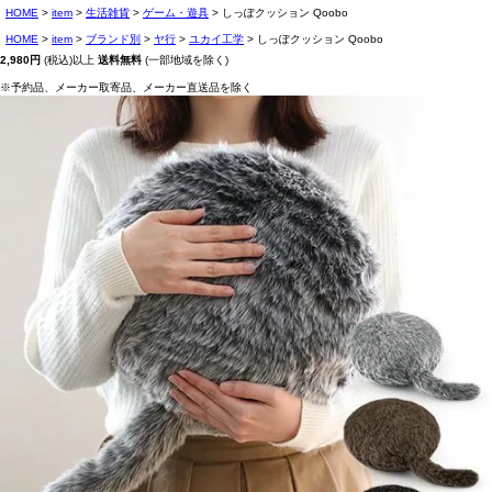
HOME
item
生活雑貨
ゲーム・遊具
しっぽクッション Qoobo
HOME
item
ブランド別
ヤ行
ユカイ工学
しっぽクッション Qoobo
2,980円
(税込)以上
送料無料
(一部地域を除く)
※予約品、メーカー取寄品、メーカー直送品を除く