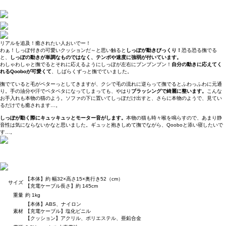
リアルを追及！癒されたい人おいでー！
わぁ！しっぽ付きの可愛いクッションだ～と思い触ると
しっぽが動きびっくり！
恐る恐る撫でる
と、
しっぽの動きが単調なものではなく、テンポや速度に強弱が付いています。
わしゃわしゃと撫でるとそれに応えるようにしっぽが左右にブンブンブン！
自分の動きに応えてく
れるQooboが可愛くて
、しばらくずっと撫でていました。
撫でていると毛がペターっとしてきますが、クシで毛の流れに逆らって撫でるとふわっふわに元通
り。手の油分や汗でペタペタになってしまっても、やはり
ブラッシングで綺麗に整います。
こんな
お手入れも本物の猫のよう。ソファの下に置いてしっぽだけ出すと、さらに本物のようで、見てい
るだけでも癒されます…。
しっぽが動く際にキュッキュッとモーター音がします。
本物の猫も時々喉を鳴らすので、あまり静
音性は気にならないかなと思いました。ギュッと抱きしめて撫でながら、Qooboと添い寝したいで
す…。
【本体】約 幅32×高さ15×奥行き52（cm）
サイズ
【充電ケーブル長さ】約 145cm
重量
約 1kg
【本体】ABS、ナイロン
素材
【充電ケーブル】塩化ビニル
【クッション】アクリル、ポリエステル、亜鉛合金