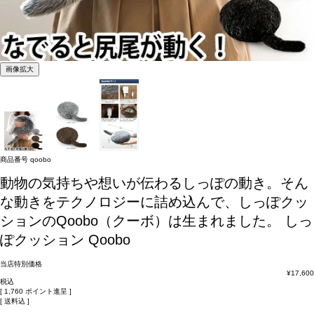
画像拡大
商品番号
qoobo
動物の気持ちや想いが伝わるしっぽの動き。そん
な動きをテクノロジーに詰め込んで、しっぽクッ
ションのQoobo（クーボ）は生まれました。
しっ
ぽクッション Qoobo
当店特別価格
¥
17,600
税込
[
1,760
ポイント進呈 ]
送料込