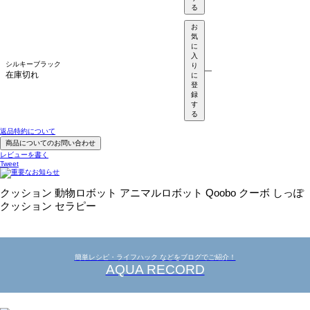
る
お
気
に
入
シルキーブラック
り
—
在庫切れ
に
登
録
す
る
返品特約について
商品についてのお問い合わせ
レビューを書く
Tweet
クッション 動物ロボット アニマルロボット Qoobo クーボ しっぽ
クッション セラピー
簡単レシピ・ライフハック などをブログでご紹介！
AQUA RECORD