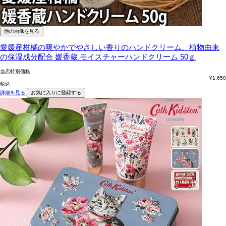
他の画像を見る
愛媛産柑橘の爽やかでやさしい香りのハンドクリーム。植物由来
の保湿成分配合
媛香蔵 モイスチャーハンドクリーム 50ｇ
当店特別価格
¥
1,650
税込
詳細を見る
お気に入りに登録する