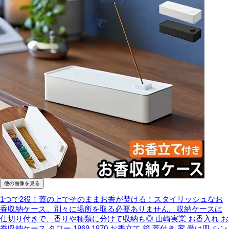
他の画像を見る
1つで2役！蓋の上でそのままお香が焚ける！スタイリッシュなお
香収納ケース。別々に場所を取る必要ありません。収納ケースは
仕切り付きで、香りや種類に分けて収納も◎
山崎実業 お香入れ お
香収納ケース タワー 1869 1870 お香立て 箱 蓋付き 家 受け皿 シン