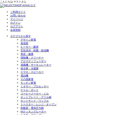
こんにちは
ゲスト
さん
ご利用ガイド
お問い合わせ
マイページ
ログイン
ログアウト
会員登録
カテゴリから探す
デザイン家電
加湿器
ヒーター・暖房
空気清浄・除菌・除湿機
美容・健康
掃除機・クリーナー
アロマディフューザー
扇風機・サーキュレーター
保冷庫・冷蔵庫
スマホ・スピーカー
電話機
その他家電
キッチン家電
ミキサー・プロセッサー
ケトル・ポット
コーヒーメーカー・ミル
ホットプレート・グリル鍋
ホットサンド・ワッフル
トースター・レンジ・オーブン
炊飯器・電気圧力鍋
IHクッキングヒーター