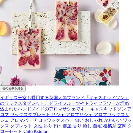
他の画像を見る
イギリス王室も愛用する英国人気ブランド「キャスキッドソン」
のワックスタブレット。ドライフルーツやドライフラワーが埋め
込まれたハンドメイドのアロマサシェです。
キャスキッドソン ア
ロマ ワックスタブレット サシェ アロマサシェ アロマワックスサ
シェ アロマバー アロマワックスバー 匂い おしゃれ かわいい ワッ
クス タブレット 女性 吊り下げ 部屋 香り 癒し 自宅 柑橘系 玄関 ク
ローゼット Cath Kidston