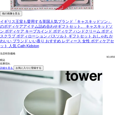
他の画像を見る
イギリス王室も愛用する英国人気ブランド「キャスキッドソン」
のボディケアアイテム詰め合わせギフトセット。
キャスキッドソ
ン ボディケア キープカインド ボディケア ハンドクリーム ボディ
スクラブ ボディローション バスソルト ギフトセット おしゃれ か
わいい ブランド いい香り おすすめ レディース 女性 ボディケアセ
ット 人気 Cath Kidston
当店特別価格
¥
3,850
税込
在庫切れ
詳細を見る
お気に入りに登録する