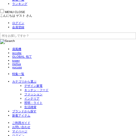
ランキング
MENU
CLOSE
こんにちは
ゲスト
さん
ログイン
会員登録
扇風機
recolte
GLOBAL 包丁
tower
mofua
yucuss
特集一覧
カテゴリから選ぶ
デザイン家電
キッチン・フード
ファッション
インテリア
照明・ライト
生活雑貨
ブランドから探す
新着アイテム
ご利用ガイド
お問い合わせ
マイページ
ログイン