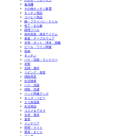
かき氷・フローズン
食洗機
その他キッチン家電
キッチン用品
コーヒー用品
鍋・フライパン・ケトル
包丁・まな板
調理ツール
保存容器・保存アイテム
食器・テーブルウェア
水筒・ポット・浄水・炭酸
ビール・ワイン関連
収納
キッチン
バス・洗面・ランドリー
衣類
玄関・屋外
リビング・居室
掃除用具
生活雑貨
バス・洗面
掃除・洗濯
ペット関連グッズ
キッズ・ベビー
エコ加湿器
生活用品
コスメ＆アロマ
文具・電卓
遊具
インテリア
照明・ライト
寝具・まくら