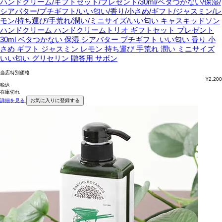
ハンドクリーム/ギフトセット/プレゼント/30ml/ベタつかない/保湿/
シアバター/プチギフト/いい匂い/香り/小さめ/ギフト/ジャスミン/レ
モン/持ち運び/手荒れ/潤い/ミニサイズ/いい匂い
キャスキッドソン
ハンドクリーム ハンドクリームトリオ ギフトセット プレゼント
30ml ベタつかない 保湿 シアバター プチギフト いい匂い 香り 小
さめ ギフト ジャスミン レモン 持ち運び 手荒れ 潤い ミニサイズ
いい匂い グリセリン 贈答用 サボン
当店特別価格
¥
2,200
税込
在庫切れ
詳細を見る
お気に入りに登録する