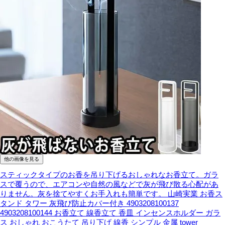
他の画像を見る
スティックタイプのお香を吊り下げるおしゃれなお香立て。ガラ
スで覆うので、エアコンや自然の風などで灰が飛び散る心配があ
りません。灰を捨てやすくお手入れも簡単です。
山崎実業 お香ス
タンド タワー 灰飛び防止カバー付き 4903208100137
4903208100144 お香立て 線香立て 香皿 インセンスホルダー ガラ
ス おしゃれ おこうたて 吊り下げ 線香 シンプル 金属 tower