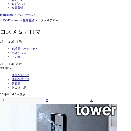
ログアウト
会員登録
Instagram
メールマガジン
HOME
item
生活雑貨
コスメ＆アロマ
コスメ＆アロマ
3
件中
1
-
3
件表示
化粧品・ボディケア
バスグッズ
その他
3
件中
1
-
3
件表示
並び替え
価格が安い順
価格が高い順
新着順
レビュー順
36
件中
1
-
20
件表示
1
2