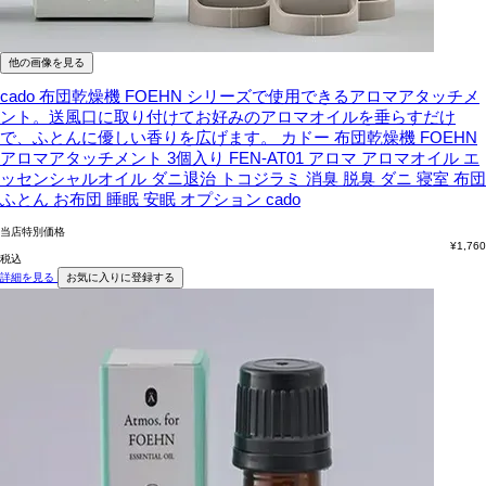
他の画像を見る
cado 布団乾燥機 FOEHN シリーズで使用できるアロマアタッチメ
ント。送風口に取り付けてお好みのアロマオイルを垂らすだけ
で、ふとんに優しい香りを広げます。
カドー 布団乾燥機 FOEHN
アロマアタッチメント 3個入り FEN-AT01 アロマ アロマオイル エ
ッセンシャルオイル ダニ退治 トコジラミ 消臭 脱臭 ダニ 寝室 布団
ふとん お布団 睡眠 安眠 オプション cado
当店特別価格
¥
1,760
税込
詳細を見る
お気に入りに登録する