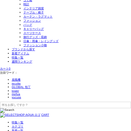
ゴミ箱
時計
インテリア雑貨
テーブル・椅子
カーテン・ラグマット
ファッション
バッグ
キャリーバッグ
スーツケース
旅行グッズ・収納
日傘・雨傘・レイングッズ
ファッション小物
ブランドから探す
新着アイテム
特集一覧
週間ランキング
カート
0
注目ワード：
扇風機
recolte
GLOBAL 包丁
tower
mofua
yucuss
CART
特集一覧
カテゴリ
新着一覧