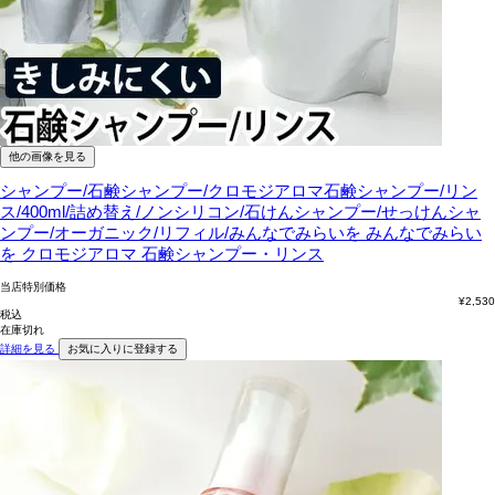
他の画像を見る
シャンプー/石鹸シャンプー/クロモジアロマ石鹸シャンプー/リン
ス/400ml/詰め替え/ノンシリコン/石けんシャンプー/せっけんシャ
ンプー/オーガニック/リフィル/みんなでみらいを
みんなでみらい
を クロモジアロマ 石鹸シャンプー・リンス
当店特別価格
¥
2,530
税込
在庫切れ
詳細を見る
お気に入りに登録する