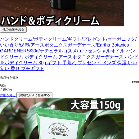
他の画像を見る
ハンドクリーム/ボディクリーム/ギフト/プレゼント/オーガニック/
いい香り/保湿/アースボタニクスガーデナーズ/Earths Botanics
GARDENERS/30g/ナチュラルコスメ/エッセンシャルオイル
ハン
ドクリーム ボディクリーム アースボタニクスガーデナーズ ハンド
＆ボディクリーム 30g ギフト 手荒れ プレゼント メンズ 保湿 いい
匂い 香り プチギフト
当店特別価格
¥
660
税込
在庫切れ
詳細を見る
お気に入りに登録する