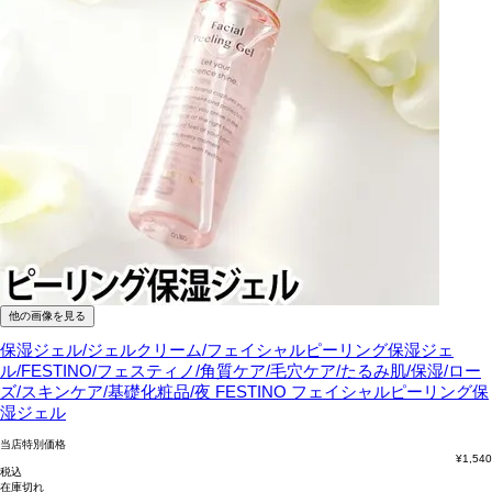
他の画像を見る
保湿ジェル/ジェルクリーム/フェイシャルピーリング保湿ジェ
ル/FESTINO/フェスティノ/角質ケア/毛穴ケア/たるみ肌/保湿/ロー
ズ/スキンケア/基礎化粧品/夜
FESTINO フェイシャルピーリング保
湿ジェル
当店特別価格
¥
1,540
税込
在庫切れ