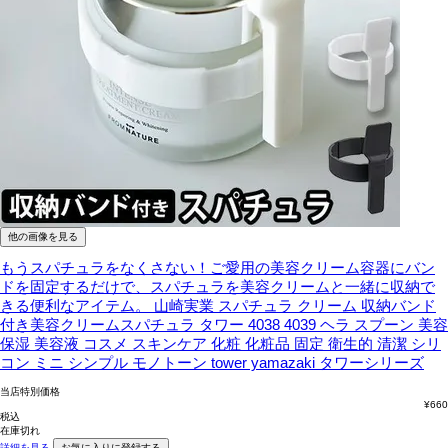
他の画像を見る
もうスパチュラをなくさない！ご愛用の美容クリーム容器にバン
ドを固定するだけで、スパチュラを美容クリームと一緒に収納で
きる便利なアイテム。
山崎実業 スパチュラ クリーム 収納バンド
付き美容クリームスパチュラ タワー 4038 4039 ヘラ スプーン 美容
保湿 美容液 コスメ スキンケア 化粧 化粧品 固定 衛生的 清潔 シリ
コン ミニ シンプル モノトーン tower yamazaki タワーシリーズ
当店特別価格
¥
660
税込
在庫切れ
詳細を見る
お気に入りに登録する