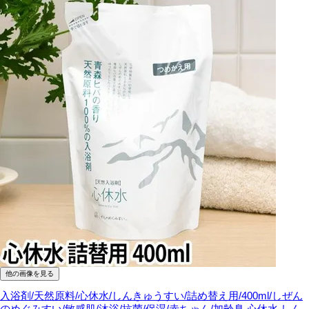
他の画像を見る
入浴剤/天然原料/心休水/しんきゅうすい/詰め替え用/400ml/しぜん
のめぐみすい/敏感肌/沐浴/抗菌/保湿/赤ちゃん/加齢臭
心休水 しん