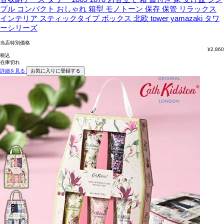
プル コンパクト おしゃれ 箱型 モノトーン 保存 保管 リラックス
インテリア スティックタイプ ボックス 北欧 tower yamazaki タワ
ーシリーズ
当店特別価格
¥
2,860
税込
在庫切れ
詳細を見る
お気に入りに登録する