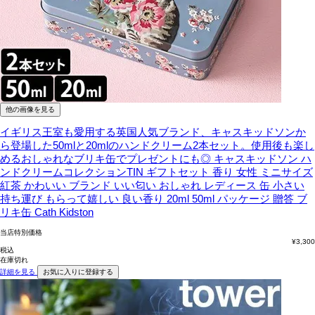
他の画像を見る
イギリス王室も愛用する英国人気ブランド、キャスキッドソンか
ら登場した50mlと20mlのハンドクリーム2本セット。使用後も楽し
めるおしゃれなブリキ缶でプレゼントにも◎
キャスキッドソン ハ
ンドクリームコレクションTIN ギフトセット 香り 女性 ミニサイズ
紅茶 かわいい ブランド いい匂い おしゃれ レディース 缶 小さい
持ち運び もらって嬉しい 良い香り 20ml 50ml パッケージ 贈答 ブ
リキ缶 Cath Kidston
当店特別価格
¥
3,300
税込
在庫切れ
詳細を見る
お気に入りに登録する