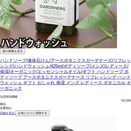
他の画像を見る
ハンドソープ/液体石けん/アースボタニクスガーデナーズ/リフレッ
シング/ハンドウォッシュ/425ml/ボディソープ/メンズ/レディース/
保湿/オーガニック/エッセンシャルオイル/ギフト
ハンドソープ ボ
ディソープ アースボタニクスガーデナーズ リフレッシング ハンド
ウォッシュ ギフト おしゃれ 保湿 メンズ レディース ボタニカル オ
ーガニック
当店特別価格
¥
3,080
税込
在庫切れ
詳細を見る
お気に入りに登録する