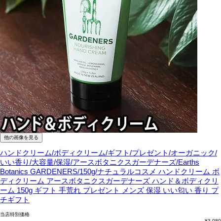
他の画像を見る
ハンドクリーム/ボディクリーム/ギフト/プレゼント/オーガニック/
いい香り/大容量/保湿/アースボタニクスガーデナーズ/Earths
Botanics GARDENERS/150g/ナチュラルコスメ
ハンドクリーム ボ
ディクリーム アースボタニクスガーデナーズ ハンド＆ボディクリ
ーム 150g ギフト 手荒れ プレゼント メンズ 保湿 いい匂い 香り プ
チギフト
当店特別価格
¥
3,080