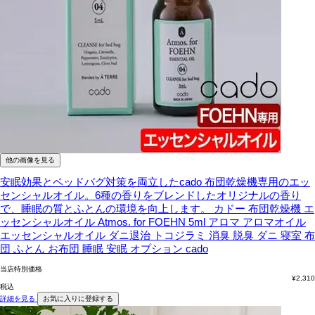
他の画像を見る
安眠効果とベッドバグ対策を両立したcado 布団乾燥機専用のエッ
センシャルオイル。6種の香りをブレンドしたオリジナルの香り
で、睡眠の質とふとんの環境を向上します。
カドー 布団乾燥機 エ
ッセンシャルオイル Atmos. for FOEHN 5ml アロマ アロマオイル
エッセンシャルオイル ダニ退治 トコジラミ 消臭 脱臭 ダニ 寝室 布
団 ふとん お布団 睡眠 安眠 オプション cado
当店特別価格
¥
2,310
税込
詳細を見る
お気に入りに登録する