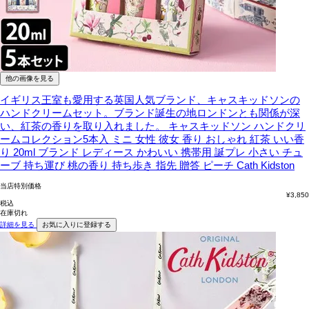
他の画像を見る
イギリス王室も愛用する英国人気ブランド、キャスキッドソンの
ハンドクリームセット。ブランド誕生の地ロンドンとも関係が深
い、紅茶の香りを取り入れました。
キャスキッドソン ハンドクリ
ームコレクション5本入 ミニ 女性 彼女 香り おしゃれ 紅茶 いい香
り 20ml ブランド レディース かわいい 携帯用 誕プレ 小さい チュ
ーブ 持ち運び 桃の香り 持ち歩き 指先 贈答 ピーチ Cath Kidston
当店特別価格
¥
3,850
税込
在庫切れ
詳細を見る
お気に入りに登録する