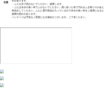
れがあります。
注意
・ふたを水で洗わないでください。故障します。
・ふたは水分の多い布でふかないでください。固く絞った布で汚れをふき取りそのあと
乾拭きしてください。ふたに電子部品が入っているので水分の多い布をご使用になると
故障の恐れがあります。
パッケージは予告なく変更になる場合がございます。ご了承ください。