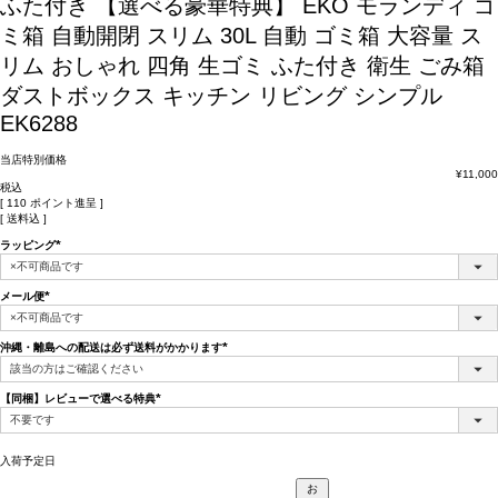
ふた付き 【選べる豪華特典】 EKO モランディ ゴ
ミ箱 自動開閉 スリム 30L 自動 ゴミ箱 大容量 ス
リム おしゃれ 四角 生ゴミ ふた付き 衛生 ごみ箱
ダストボックス キッチン リビング シンプル
EK6288
当店特別価格
¥
11,000
税込
[
110
ポイント進呈 ]
送料込
ラッピング
(必
須)
メール便
(必
須)
沖縄・離島への配送は必ず送料がかかります
(必
須)
【同梱】レビューで選べる特典
(必
須)
入荷予定日
お