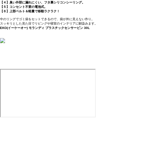
【４】臭い外部に漏れにくい、フタ裏シリコンシーリング。
【５】コンセント不要の電池式。
【６】上部ベルト＆軽量で移動ラクラク！
中のリングでゴミ袋をセットできるので、袋が外に見えない作り。
スッキリとした見た目でリビングや寝室のインテリアに馴染みます。
EKO(イーケーオー) モランディ プラスチックセンサービン 30L