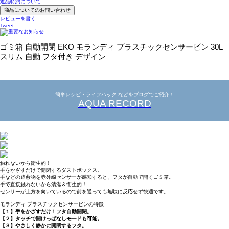
返品特約について
商品についてのお問い合わせ
レビューを書く
Tweet
ゴミ箱 自動開閉 EKO モランディ プラスチックセンサービン 30L
スリム 自動 フタ付き デザイン
簡単レシピ・ライフハック などをブログでご紹介！
AQUA RECORD
触れないから衛生的！
手をかざすだけで開閉するダストボックス。
手などの遮蔽物を赤外線センサーが感知すると、フタが自動で開くゴミ箱。
手で直接触れないから清潔＆衛生的！
センサーが上方を向いているので前を通っても無駄に反応せず快適です。
モランディ プラスチックセンサービンの特徴
【１】手をかざすだけ！フタ自動開閉。
【２】タッチで開けっぱなしモードも可能。
【３】やさしく静かに開閉するフタ。