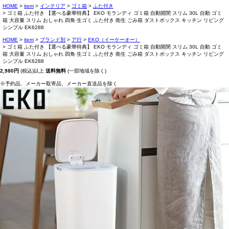
HOME
item
インテリア
ゴミ箱
ふた付き
ゴミ箱 ふた付き 【選べる豪華特典】 EKO モランディ ゴミ箱 自動開閉 スリム 30L 自動 ゴミ
箱 大容量 スリム おしゃれ 四角 生ゴミ ふた付き 衛生 ごみ箱 ダストボックス キッチン リビング
シンプル EK6288
HOME
item
ブランド別
ア行
EKO（イーケーオー）
ゴミ箱 ふた付き 【選べる豪華特典】 EKO モランディ ゴミ箱 自動開閉 スリム 30L 自動 ゴミ
箱 大容量 スリム おしゃれ 四角 生ゴミ ふた付き 衛生 ごみ箱 ダストボックス キッチン リビング
シンプル EK6288
2,980円
(税込)以上
送料無料
(一部地域を除く)
※予約品、メーカー取寄品、メーカー直送品を除く