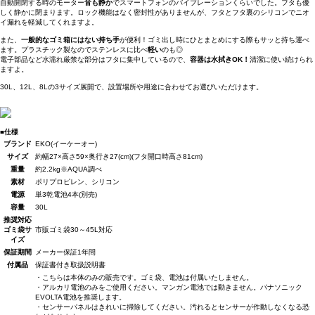
自動開閉する時のモーター
音も静か
でスマートフォンのバイブレーションくらいでした。フタも優
しく静かに閉まります。ロック機能はなく密封性がありませんが、フタとフタ裏のシリコンでニオ
イ漏れを軽減してくれますよ。
また、
一般的なゴミ箱にはない持ち手
が便利！ゴミ出し時にひとまとめにする際もサッと持ち運べ
ます。プラスチック製なのでステンレスに比べ
軽い
のも◎
電子部品など水濡れ厳禁な部分はフタに集中しているので、
容器は水拭きOK！
清潔に使い続けられ
ますよ。
30L、12L、8Lの3サイズ展開で、設置場所や用途に合わせてお選びいただけます。
■仕様
ブランド
EKO(イーケーオー)
サイズ
約幅27×高さ59×奥行き27(cm)(フタ開口時高さ81cm)
重量
約2.2kg※AQUA調べ
素材
ポリプロピレン、シリコン
電源
単3乾電池4本(別売)
容量
30L
推奨対応
ゴミ袋サ
市販ゴミ袋30～45L対応
イズ
保証期間
メーカー保証1年間
付属品
保証書付き取扱説明書
・こちらは本体のみの販売です。ゴミ袋、電池は付属いたしません。
・アルカリ電池のみをご使用ください。マンガン電池では動きません。パナソニック
EVOLTA電池を推奨します。
・センサーパネルはきれいに掃除してください。汚れるとセンサーが作動しなくなる恐