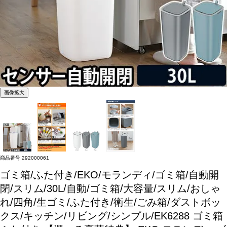
画像拡大
商品番号
292000061
ゴミ箱/ふた付き/EKO/モランディ/ゴミ箱/自動開
閉/スリム/30L/自動/ゴミ箱/大容量/スリム/おしゃ
れ/四角/生ゴミ/ふた付き/衛生/ごみ箱/ダストボッ
クス/キッチン/リビング/シンプル/EK6288
ゴミ箱