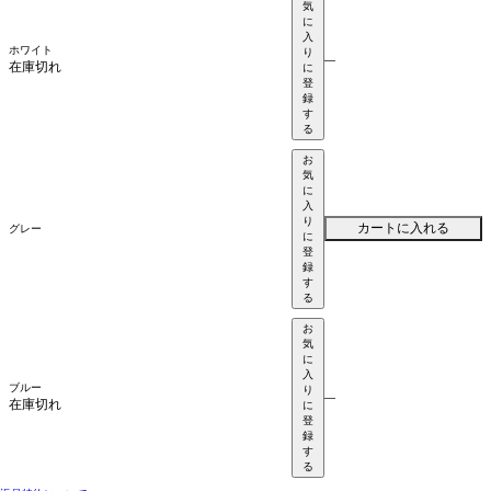
気
に
入
ホワイト
り
—
在庫切れ
に
登
録
す
る
お
気
に
入
り
カートに入れる
グレー
に
登
録
す
る
お
気
に
入
ブルー
り
—
在庫切れ
に
登
録
す
る