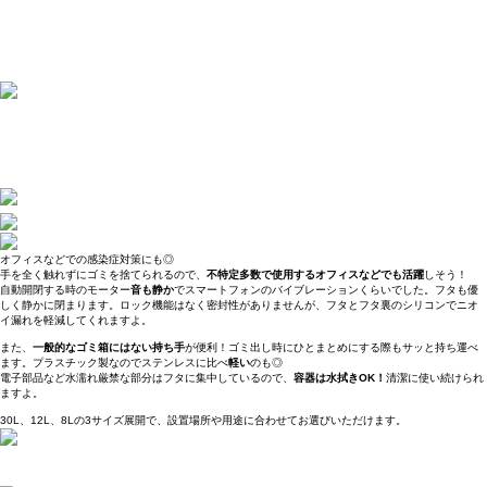
オフィスなどでの感染症対策にも◎
手を全く触れずにゴミを捨てられるので、
不特定多数で使用するオフィスなどでも活躍
しそう！
自動開閉する時のモーター
音も静か
でスマートフォンのバイブレーションくらいでした。フタも優
しく静かに閉まります。ロック機能はなく密封性がありませんが、フタとフタ裏のシリコンでニオ
イ漏れを軽減してくれますよ。
また、
一般的なゴミ箱にはない持ち手
が便利！ゴミ出し時にひとまとめにする際もサッと持ち運べ
ます。プラスチック製なのでステンレスに比べ
軽い
のも◎
電子部品など水濡れ厳禁な部分はフタに集中しているので、
容器は水拭きOK！
清潔に使い続けられ
ますよ。
30L、12L、8Lの3サイズ展開で、設置場所や用途に合わせてお選びいただけます。