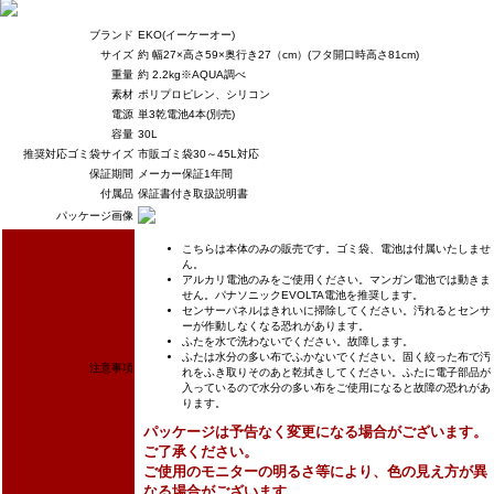
ブランド
EKO(イーケーオー)
サイズ
約 幅27×高さ59×奥行き27（cm）(フタ開口時高さ81cm)
重量
約 2.2kg※AQUA調べ
素材
ポリプロピレン、シリコン
電源
単3乾電池4本(別売)
容量
30L
推奨対応ゴミ袋サイズ
市販ゴミ袋30～45L対応
保証期間
メーカー保証1年間
付属品
保証書付き取扱説明書
パッケージ画像
こちらは本体のみの販売です。ゴミ袋、電池は付属いたしませ
ん。
アルカリ電池のみをご使用ください。マンガン電池では動きま
せん。パナソニックEVOLTA電池を推奨します。
センサーパネルはきれいに掃除してください。汚れるとセンサ
ーが作動しなくなる恐れがあります。
ふたを水で洗わないでください。故障します。
ふたは水分の多い布でふかないでください。固く絞った布で汚
注意事項
れをふき取りそのあと乾拭きしてください。ふたに電子部品が
入っているので水分の多い布をご使用になると故障の恐れがあ
ります。
パッケージは予告なく変更になる場合がございます。
ご了承ください。
ご使用のモニターの明るさ等により、色の見え方が異
なる場合がございます。