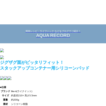
簡単レシピ・ライフハック などをブログでご紹介！
AQUA RECORD
ジグザグ面がピッタリフィット！
スタックアップコンテナー用シリコーンパッド
■仕様
ブランド
like-it(ライクイット)
サイズ
約直径210× 高さ5.5mm
重量
約200g
素材
シリコーン樹脂