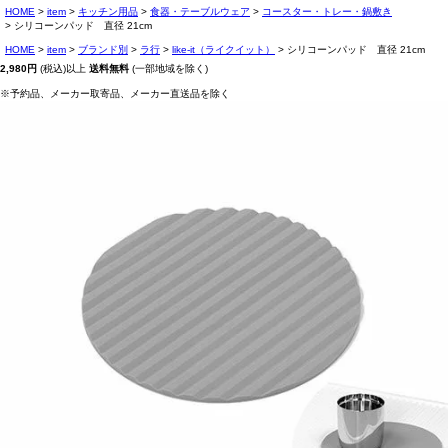
HOME
item
キッチン用品
食器・テーブルウェア
コースター・トレー・鍋敷き
シリコーンパッド 直径 21cm
HOME
item
ブランド別
ラ行
like-it（ライクイット）
シリコーンパッド 直径 21cm
2,980円
(税込)以上
送料無料
(一部地域を除く)
※予約品、メーカー取寄品、メーカー直送品を除く