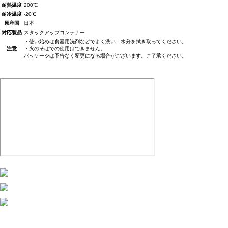
耐熱温度
200℃
耐冷温度
-20℃
原産国
日本
対応製品
スタックアップコンテナー
・使い始めは食器用洗剤などでよく洗い、水分を拭き取ってください。
注意
・火のそばでの使用はできません。
パッケージは予告なく変更になる場合がございます。ご了承ください。