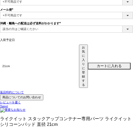
(必
須)
メール便
(必
須)
沖縄・離島への配送は必ず送料がかかります
(必
須)
入荷予定日
お
気
に
入
り
カートに入れる
21cm
に
登
録
す
る
返品特約について
商品についてのお問い合わせ
レビューを書く
Tweet
ライクイット スタックアップコンテナー専用パーツ ライクイット
シリコーンパッド 直径 21cm