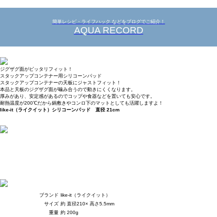
簡単レシピ・ライフハック などをブログでご紹介！
AQUA RECORD
ジグザグ面がピッタリフィット！
スタックアップコンテナー用シリコーンパッド
スタックアップコンテナーの天板にジャストフィット！
本品と天板のジグザグ面が噛み合うので動きにくくなります。
厚みがあり、安定感があるのでコップや食器などを置いても安心です。
耐熱温度が200℃だから鍋敷きやコンロ下のマットとしても活躍しますよ！
like-it（ライクイット）シリコーンパッド 直径 21cm
ブランド
like-it（ライクイット）
サイズ
約 直径210× 高さ5.5mm
重量
約 200g