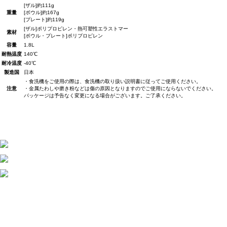
[ザル]約111g
重量
[ボウル]約167g
[プレート]約119g
[ザル]ポリプロピレン・熱可塑性エラストマー
素材
[ボウル・プレート]ポリプロピレン
容量
1.8L
耐熱温度
140℃
耐冷温度
-40℃
製造国
日本
・食洗機をご使用の際は、食洗機の取り扱い説明書に従ってご使用ください。
注意
・金属たわしや磨き粉などは傷の原因となりますのでご使用にならないでください。
パッケージは予告なく変更になる場合がございます。ご了承ください。