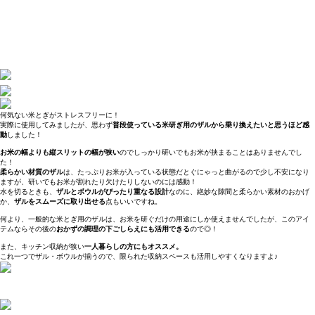
何気ない米とぎがストレスフリーに！
実際に使用してみましたが、思わず
普段使っている米研ぎ用のザルから乗り換えたいと思うほど感
動
しました！
お米の幅よりも縦スリットの幅が狭い
のでしっかり研いでもお米が挟まることはありませんでし
た！
柔らかい材質のザル
は、たっぷりお米が入っている状態だとぐにゃっと曲がるので少し不安になり
ますが、研いでもお米が割れたり欠けたりしないのには感動！
水を切るときも、
ザルとボウルがぴったり重なる設計
なのに、絶妙な隙間と柔らかい素材のおかげ
か、
ザルをスムーズに取り出せる
点もいいですね。
何より、一般的な米とぎ用のザルは、お米を研ぐだけの用途にしか使えませんでしたが、このアイ
テムならその後の
おかずの調理の下ごしらえにも活用できる
ので◎！
また、キッチン収納が狭い
一人暮らしの方にもオススメ。
これ一つでザル・ボウルが揃うので、限られた収納スペースも活用しやすくなりますよ♪