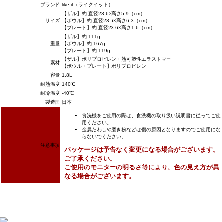
ブランド
like-it（ライクイット）
【ザル】約 直径23.6×高さ5.9（cm）
サイズ
【ボウル】約 直径23.6×高さ6.3（cm）
【プレート】約 直径23.6×高さ1.6（cm）
【ザル】約 111g
重量
【ボウル】約 167g
【プレート】約 119g
【ザル】ポリプロピレン・熱可塑性エラストマー
素材
【ボウル・プレート】ポリプロピレン
容量
1.8L
耐熱温度
140℃
耐冷温度
-40℃
製造国
日本
食洗機をご使用の際は、食洗機の取り扱い説明書に従ってご使
用ください。
金属たわしや磨き粉などは傷の原因となりますのでご使用にな
らないでください。
注意事項
パッケージは予告なく変更になる場合がございます。
ご了承ください。
ご使用のモニターの明るさ等により、色の見え方が異
なる場合がございます。