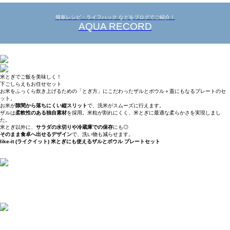
簡単レシピ・ライフハック などをブログでご紹介！
AQUA RECORD
米とぎでご飯を美味しく！
下ごしらえもお任せセット
お米をふっくら炊き上げるための「とぎ方」にこだわったザルとボウル＋蓋にもなるプレートのセ
ット。
お米が
隙間から落ちにくい縦スリット
で、洗米がスムーズに行えます。
ザルは
柔軟性のある独自素材
を採用。米粒が割れにくく、米とぎに最適な柔らかさを実現しまし
た。
米とぎ以外に、
サラダの水切りや冷蔵庫での保存
にも◎
そのまま食卓へ出せるデザイン
で、洗い物も減らせます。
like-it (ライクイット) 米とぎにも使えるザルとボウル プレートセット