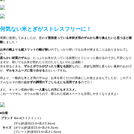
何気ない米とぎがストレスフリーに！
実際に使用してみましたが、思わず
普段使っている米研ぎ用のザルから乗り換えたいと思うほど感
動
しました！
お米の幅よりも縦スリットの幅が狭い
のでしっかり研いでもお米が挟まることはありませんでし
た！
柔らかい材質のザル
は、たっぷりお米が入っている状態だとぐにゃっと曲がるので少し不安になり
ますが、研いでもお米が割れたり欠けたりしないのには感動！
水を切るときも、
ザルとボウルがぴったり重なる設計
なのに、絶妙な隙間と柔らかい素材のおかげ
か、
ザルをスムーズに取り出せる
点もいいですね。
何より、一般的な米とぎ用のザルは、お米を研ぐだけの用途にしか使えませんでしたが、このアイ
テムならその後の
おかずの調理の下ごしらえにも活用できる
ので◎！
また、キッチン収納が狭い
一人暮らしの方にもオススメ。
これ一つでザル・ボウルが揃うので、限られた収納スペースも活用しやすくなりますよ♪
■仕様
ブランド
like-it(ライクイット)
[ザル]約直径23.6×高さ5.9(cm)
サイズ
[ボウル]約直径23.6×高さ6.3(cm)
[プレート]約直径23.6×高さ1.6(cm)