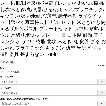
レート/皿/日本製/耐熱/電子レンジ/かわいい/樹脂/
北欧/米とぎ/丸/食器/ざる/おしゃれ/プラスチック/
キッチン/浅型/米研ぎ/薄型/調理器具
ライクイッ
ト 【選べる豪華特典】 ザル セット 米とぎにも使
えるザルとボウル プレートセット ボウル 耐熱ボ
ウル 水切りボウル プレート 皿 日本製 耐熱 電子
レンジ かわいい 樹脂 北欧 米とぎ 丸 食器 ざる お
しゃれ プラスチック キッチン 浅型 米研ぎ 薄型
調理器具 挟まらない like-it
当店特別価格
¥
2,365
税込
[
24
ポイント進呈 ]
ラッピング
(必
須)
メール便
(必
須)
沖縄・離島への配送は必ず送料がかかります
(必
須)