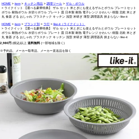
HOME
item
キッチン用品
調理ツール
ザル・ボウル
ライクイット 【選べる豪華特典】 ザル セット 米とぎにも使えるザルとボウル プレートセット
ボウル 耐熱ボウル 水切りボウル プレート 皿 日本製 耐熱 電子レンジ かわいい 樹脂 北欧 米とぎ
丸 食器 ざる おしゃれ プラスチック キッチン 浅型 米研ぎ 薄型 調理器具 挟まらない like-it
HOME
item
ブランド別
ラ行
like-it（ライクイット）
ライクイット 【選べる豪華特典】 ザル セット 米とぎにも使えるザルとボウル プレートセット
ボウル 耐熱ボウル 水切りボウル プレート 皿 日本製 耐熱 電子レンジ かわいい 樹脂 北欧 米とぎ
丸 食器 ざる おしゃれ プラスチック キッチン 浅型 米研ぎ 薄型 調理器具 挟まらない like-it
2,980円
(税込)以上
送料無料
(一部地域を除く)
※予約品、メーカー取寄品、メーカー直送品を除く