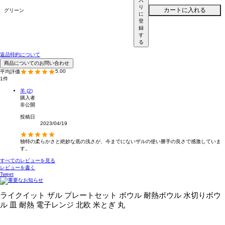
り
カートに入れる
グリーン
に
登
録
す
る
返品特約について
商品についてのお問い合わせ
5.00
1
羊
2
購入者
非公開
投稿日
2023/04/19
独特の柔らかさと絶妙な底の浅さが、今までにないザルの使い勝手の良さで感激していま
す。
すべてのレビューを見る
レビューを書く
Tweet
ライクイット ザル プレートセット ボウル 耐熱ボウル 水切りボウ
ル 皿 耐熱 電子レンジ 北欧 米とぎ 丸