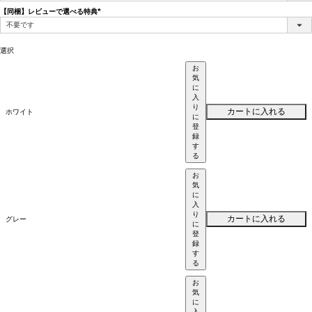
【同梱】レビューで選べる特典
(必
須)
選択
お
気
に
入
り
カートに入れる
ホワイト
に
登
録
す
る
お
気
に
入
り
カートに入れる
グレー
に
登
録
す
る
お
気
に
入