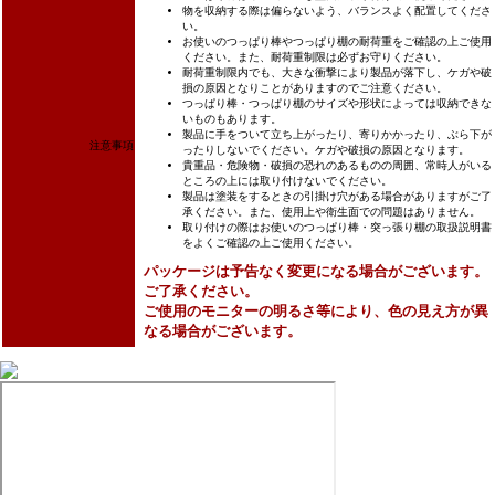
物を収納する際は偏らないよう、バランスよく配置してくださ
い。
お使いのつっぱり棒やつっぱり棚の耐荷重をご確認の上ご使用
ください。また、耐荷重制限は必ずお守りください。
耐荷重制限内でも、大きな衝撃により製品が落下し、ケガや破
損の原因となりことがありますのでご注意ください。
つっぱり棒・つっぱり棚のサイズや形状によっては収納できな
いものもあります。
製品に手をついて立ち上がったり、寄りかかったり、ぶら下が
注意事項
ったりしないでください。ケガや破損の原因となります。
貴重品・危険物・破損の恐れのあるものの周囲、常時人がいる
ところの上には取り付けないでください。
製品は塗装をするときの引掛け穴がある場合がありますがご了
承ください。また、使用上や衛生面での問題はありません。
取り付けの際はお使いのつっぱり棒・突っ張り棚の取扱説明書
をよくご確認の上ご使用ください。
パッケージは予告なく変更になる場合がございます。
ご了承ください。
ご使用のモニターの明るさ等により、色の見え方が異
なる場合がございます。