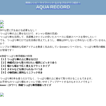
簡単レシピ・ライフハック などをブログでご紹介！
AQUA RECORD
DIYも壁に穴をあける必要もなし！
つっぱり棒の上に乗せるだけで、オシャレ収納の完成♪
つっぱり棒を活用して、洗濯機上やトイレの空いたスペースに収納スペースを増やしたい！
でも、つっぱり棒だけでは生活感が見えてしまうし、棚板はDIYしないと作れないと思っていません
か？
シンプルで機能的な収納アイテムを数多く生み出しているtowerシリーズから、つっぱり棒用の棚板
が登場です！
●伸縮つっぱり棒用棚板の特徴
【１】つっぱり棒の上に乗せるだけ
【２】伸縮式だから取り付けたい場所にピッタリ合う
【３】端から端まで広く使えるフラットタイプ
【４】タオルなどを掛けられるバーつき
【５】小物収納に便利なミニフック付き
つっぱり棒2本を使うだけでなく、つっぱり棚の上に被せて取り付けることもできます。
お手持ちのつっぱり棚をオシャレで使いやすくアップデートするのもオススメですよ！
tower（タワー）伸縮つっぱり棒用棚板 Lサイズ