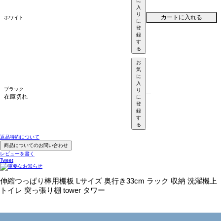
に
入
り
カートに入れる
ホワイト
に
登
録
す
る
お
気
に
入
ブラック
り
—
在庫切れ
に
登
録
す
る
返品特約について
商品についてのお問い合わせ
レビューを書く
Tweet
伸縮つっぱり棒用棚板 Lサイズ 奥行き33cm ラック 収納 洗濯機上
トイレ 突っ張り棚 tower タワー