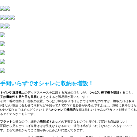
手間いらずでオシャレに収納を増設！
トイレや洗濯機上
のデッドスペースを活用する方法のひとつが、
つっぱり棒で棚を増設
すること。
実は
機能性や見た目を重視
しようとすると難易度が高いんです！
その一番の理由は、棚板の設置。つっぱり棒を取り付けるまでは簡単なのですが、棚板だけは取り
付けたい場所に合わせて木材などを買ってきてDIYする必要があるんですよね…。気軽に取り付けた
いけどDIYまではめんどくさい！でも
オシャレで機能的
な棚は欲しい！そんなワガママを叶えてくれ
るアイテムがこちらです。
フラット
な棚なので、細身の
洗剤ボトル
などの不安定なものでも安心して置ける点は嬉しい！
正面から見るとつっぱり棒はほぼ見えなくなるので、後付け感がまったくないところもすごいで
す。まるで最初からそこに棚があったみたいに思えてきます。