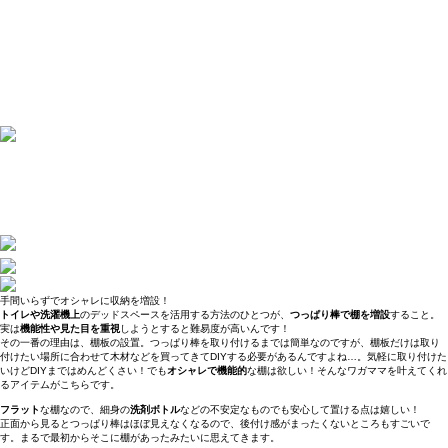
手間いらずでオシャレに収納を増設！
トイレや洗濯機上
のデッドスペースを活用する方法のひとつが、
つっぱり棒で棚を増設
すること。
実は
機能性や見た目を重視
しようとすると難易度が高いんです！
その一番の理由は、棚板の設置。つっぱり棒を取り付けるまでは簡単なのですが、棚板だけは取り
付けたい場所に合わせて木材などを買ってきてDIYする必要があるんですよね…。気軽に取り付けた
いけどDIYまではめんどくさい！でも
オシャレで機能的
な棚は欲しい！そんなワガママを叶えてくれ
るアイテムがこちらです。
フラット
な棚なので、細身の
洗剤ボトル
などの不安定なものでも安心して置ける点は嬉しい！
正面から見るとつっぱり棒はほぼ見えなくなるので、後付け感がまったくないところもすごいで
す。まるで最初からそこに棚があったみたいに思えてきます。