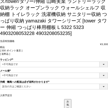
ズ/tower/タワー/伸縮
山崎実業 ランドリーラック
収納ラック オープンラック ウォールシェルフ 収
納棚 トイレラック 洗濯機収納 サニタリー収納 つ
っぱり収納 yamazaki タワーシリーズ [tower タワ
ー 伸縮 つっぱり棒用棚板 L 5322 5323
4903208053228 4903208053235]
当店特別価格
¥
3,300
税込
[
330
ポイント進呈 ]
送料込
ラッピング
(必
須)
メール便
(必
須)
沖縄・離島への配送は必ず送料がかかります
(必
須)
入荷予定日
お
気