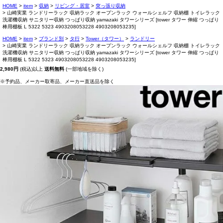
HOME
item
収納
リビング・居室
突っ張り収納
山崎実業 ランドリーラック 収納ラック オープンラック ウォールシェルフ 収納棚 トイレラック
洗濯機収納 サニタリー収納 つっぱり収納 yamazaki タワーシリーズ [tower タワー 伸縮 つっぱり
棒用棚板 L 5322 5323 4903208053228 4903208053235]
HOME
item
ブランド別
タ行
Tower（タワー）
ランドリー
山崎実業 ランドリーラック 収納ラック オープンラック ウォールシェルフ 収納棚 トイレラック
洗濯機収納 サニタリー収納 つっぱり収納 yamazaki タワーシリーズ [tower タワー 伸縮 つっぱり
棒用棚板 L 5322 5323 4903208053228 4903208053235]
2,980円
(税込)以上
送料無料
(一部地域を除く)
※予約品、メーカー取寄品、メーカー直送品を除く