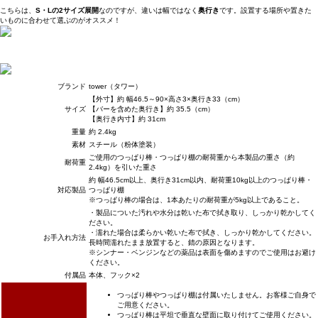
こちらは、
S・Lの2サイズ展開
なのですが、違いは幅ではなく
奥行き
です。設置する場所や置きた
いものに合わせて選ぶのがオススメ！
ブランド
tower（タワー）
【外寸】約 幅46.5～90×高さ3×奥行き33（cm）
サイズ
【バーを含めた奥行き】約 35.5（cm）
【奥行き内寸】約 31cm
重量
約 2.4kg
素材
スチール（粉体塗装）
ご使用のつっぱり棒・つっぱり棚の耐荷重から本製品の重さ（約
耐荷重
2.4kg）を引いた重さ
約 幅46.5cm以上、奥行き31cm以内、耐荷重10kg以上のつっぱり棒・
対応製品
つっぱり棚
※つっぱり棒の場合は、1本あたりの耐荷重が5kg以上であること。
・製品についた汚れや水分は乾いた布で拭き取り、しっかり乾かしてく
ださい。
・濡れた場合は柔らかい乾いた布で拭き、しっかり乾かしてください。
お手入れ方法
長時間濡れたまま放置すると、錆の原因となります。
※シンナー・ベンジンなどの薬品は表面を傷めますのでご使用はお避け
ください。
付属品
本体、フック×2
つっぱり棒やつっぱり棚は付属いたしません。お客様ご自身で
ご用意ください。
つっぱり棒は平坦で垂直な壁面に取り付けてご使用ください。