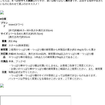
こちらは、
S・Lの2サイズ展開
なのですが、違いは幅ではなく
奥行き
です。設置する場所や置きた
いものに合わせて選ぶのがオススメ！
■仕様
ブラン
tower(タワー)
ド
[外寸]約幅46.5～90×高さ3×奥行き33(cm)
サイズ
[バーを含めた奥行き]約35.5(cm)
[奥行き内寸]約31cm
重量
約2.4kg
素材
スチール(粉体塗装)
耐荷重
ご使用のつっぱり棒・つっぱり棚の耐荷重から本製品の重さ(約2.4kg)を引いた重さ
対応製
約幅46.5cm以上、奥行き31cm以内、耐荷重10kg以上のつっぱり棒・つっぱり棚
品
※つっぱり棒の場合は、1本あたりの耐荷重が5kg以上であること。
付属品
本体、フック×2
・つっぱり棒やつっぱり棚は付属いたしません。お客様ご自身でご用意ください。
・お使いのつっぱり棒やつっぱり棚の耐荷重をご確認の上ご使用ください。また、耐荷重
注意
制限は必ずお守りください。
・つっぱり棒・つっぱり棚のサイズや形状によっては収納できないものもあります。
パッケージは予告なく変更になる場合がございます。ご了承ください。