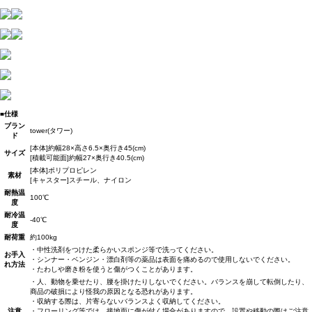
■仕様
ブラン
tower(タワー)
ド
[本体]約幅28×高さ6.5×奥行き45(cm)
サイズ
[積載可能面]約幅27×奥行き40.5(cm)
[本体]ポリプロピレン
素材
[キャスター]スチール、ナイロン
耐熱温
100℃
度
耐冷温
-40℃
度
耐荷重
約100kg
・中性洗剤をつけた柔らかいスポンジ等で洗ってください。
お手入
・シンナー・ベンジン・漂白剤等の薬品は表面を痛めるので使用しないでください。
れ方法
・たわしや磨き粉を使うと傷がつくことがあります。
・人、動物を乗せたり、腰を掛けたりしないでください。バランスを崩して転倒したり、
商品の破損により怪我の原因となる恐れがあります。
・収納する際は、片寄らないバランスよく収納してください。
注意
・フローリング等では、接地面に傷が付く場合がありますので、設置や移動の際はご注意