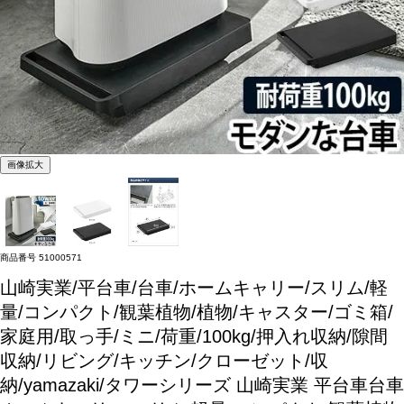
画像拡大
商品番号
51000571
山崎実業/平台車/台車/ホームキャリー/スリム/軽
量/コンパクト/観葉植物/植物/キャスター/ゴミ箱/
家庭用/取っ手/ミニ/荷重/100kg/押入れ収納/隙間
収納/リビング/キッチン/クローゼット/収
納/yamazaki/タワーシリーズ
山崎実業 平台車台車