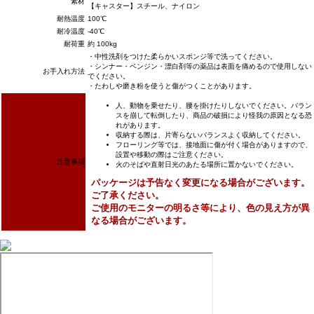
素材
【キャスター】スチール、ナイロン
耐熱温度
100℃
耐冷温度
-40℃
耐荷重
約 100kg
・中性洗剤をつけた柔らかいスポンジ等で洗ってください。
・シンナー・ベンジン・漂白剤等の薬品は表面を痛めるので使用しない
お手入れ方法
でください。
・たわしや磨き粉を使うと傷がつくことがあります。
人、動物を乗せたり、腰を掛けたりしないでください。バラン
スを崩して転倒したり、商品の破損により怪我の原因となる恐
れがあります。
収納する際は、片寄らないバランスよく収納してください。
フローリング等では、接地面に傷が付く場合がありますので、
設置や移動の際はご注意ください。
注意事項
火のそばや直射日光のあたる場所に置かないでください。
パッケージは予告なく変更になる場合がございます。
ご了承ください。
ご使用のモニターの明るさ等により、色の見え方が異
なる場合がございます。