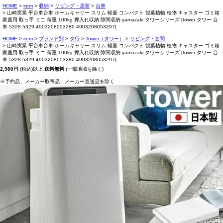
HOME
item
収納
リビング・居室
台車
山崎実業 平台車台車 ホームキャリー スリム 軽量 コンパクト 観葉植物 植物 キャスター ゴミ箱
家庭用 取っ手 ミニ 荷重 100kg 押入れ収納 隙間収納 yamazaki タワーシリーズ [tower タワー 台
車 5328 5329 4903208053280 4903208053297]
HOME
item
ブランド別
タ行
Tower（タワー）
リビング・玄関
山崎実業 平台車台車 ホームキャリー スリム 軽量 コンパクト 観葉植物 植物 キャスター ゴミ箱
家庭用 取っ手 ミニ 荷重 100kg 押入れ収納 隙間収納 yamazaki タワーシリーズ [tower タワー 台
車 5328 5329 4903208053280 4903208053297]
2,980円
(税込)以上
送料無料
(一部地域を除く)
※予約品、メーカー取寄品、メーカー直送品を除く