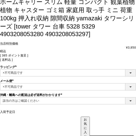
ホームキャリー スリム 軽量 コンパクト 観葉植物
植物 キャスター ゴミ箱 家庭用 取っ手 ミニ 荷重
100kg 押入れ収納 隙間収納 yamazaki タワーシリ
ーズ [tower タワー 台車 5328 5329
4903208053280 4903208053297]
当店特別価格
¥
3,850
税込
[
385
ポイント進呈 ]
送料込
ラッピング
(必
須)
メール便
(必
須)
沖縄・離島への配送は必ず送料がかかります
(必
須)
入荷予定日
お
気
に
入