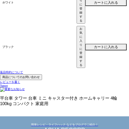
り
カートに入れる
ホワイト
に
登
録
す
る
お
気
に
入
り
カートに入れる
ブラック
に
登
録
す
る
返品特約について
商品についてのお問い合わせ
レビューを書く
Tweet
平台車 タワー 台車 ミニ キャスター付き ホームキャリー 4輪
100kg コンパクト 家庭用
簡単レシピ・ライフハック などをブログでご紹介！