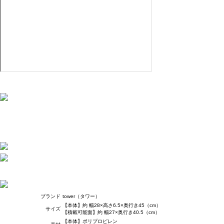
ブランド
tower（タワー）
【本体】約 幅28×高さ6.5×奥行き45（cm）
サイズ
【積載可能面】約 幅27×奥行き40.5（cm）
【本体】ポリプロピレン