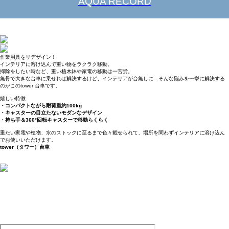
AQUA RECORD
作業用具をリデザイン！
インテリアに溶け込んで重い物をラクラク移動。
掃除をしたい時など、重い植木鉢や家電の移動は一苦労。
無骨で大きな台車に乗せれば解決するけど、インテリアが台無しに…そんな悩みを一挙に解決する
のがこのtower 台車です。
嬉しい特徴
・コンパクトながら耐荷重約100kg
・キャスターの目立たないモダンなデザイン
・持ち手＆360°回転キャスターで移動らくらく
重たい家電や植物、水のストックに至るまで色々載せられて、場所を問わずインテリアに溶け込ん
でお使いいただけます。
tower（タワー）台車