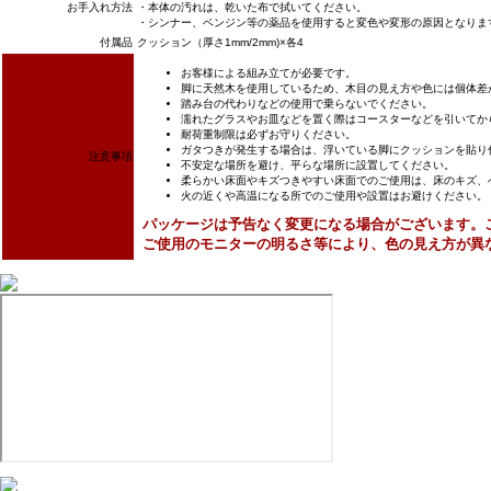
お手入れ方法
・本体の汚れは、乾いた布で拭いてください。
・シンナー、ベンジン等の薬品を使用すると変色や変形の原因となりま
付属品
クッション（厚さ1mm/2mm)×各4
お客様による組み立てが必要です。
脚に天然木を使用しているため、木目の見え方や色には個体差
踏み台の代わりなどの使用で乗らないでください。
濡れたグラスやお皿などを置く際はコースターなどを引いてか
耐荷重制限は必ずお守りください。
ガタつきが発生する場合は、浮いている脚にクッションを貼り付
注意事項
不安定な場所を避け、平らな場所に設置してください。
柔らかい床面やキズつきやすい床面でのご使用は、床のキズ、
火の近くや高温になる所でのご使用や設置はお避けください。
パッケージは予告なく変更になる場合がございます。
ご使用のモニターの明るさ等により、色の見え方が異