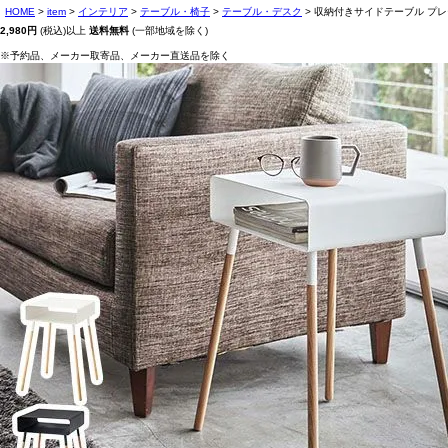
HOME
item
インテリア
テーブル・椅子
テーブル・デスク
収納付きサイドテーブル プレ
2,980円
(税込)以上
送料無料
(一部地域を除く)
※予約品、メーカー取寄品、メーカー直送品を除く