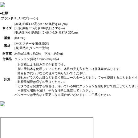
■仕様
ブランド
PLAIN(プレーン)
[本体]約幅41×高さ57.5×奥行き41(cm)
サイズ
[天板]約幅35×高さ10×奥行き35(cm)
[収納部内寸]約幅34.5×高さ9.5×奥行き35(cm)
重量
約4.2kg
[本体]スチール(粉体塗装)
素材
[脚]天然木(ラッカー塗装)
耐荷重
約4kg(上段：約2kg 下段：約2kg)
付属品
クッション(厚さ1mm/2mm)×各4
・お客様による組み立てが必要です。
・脚に天然木を使用しているため、木目の見え方や色には個体差があります。
・踏み台の代わりなどの使用で乗らないでください。
・濡れたグラスやお皿などを置く際はコースターなどを引いてから使用することをおすす
注意
・耐荷重制限は必ずお守りください。
・ガタつきが発生する場合は、浮いている脚にクッションを貼り付けて防止してください。
・不安定な場所を避け、平らな場所に設置してください。
パッケージは予告なく変更になる場合がございます。ご了承ください。