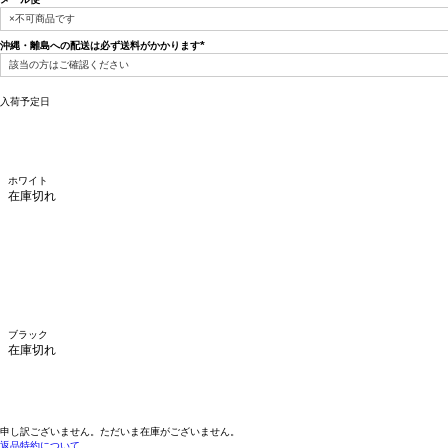
(必
須)
沖縄・離島への配送は必ず送料がかかります
(必
須)
入荷予定日
ホワイト
在庫切れ
ブラック
在庫切れ
申し訳ございません。ただいま在庫がございません。
返品特約について