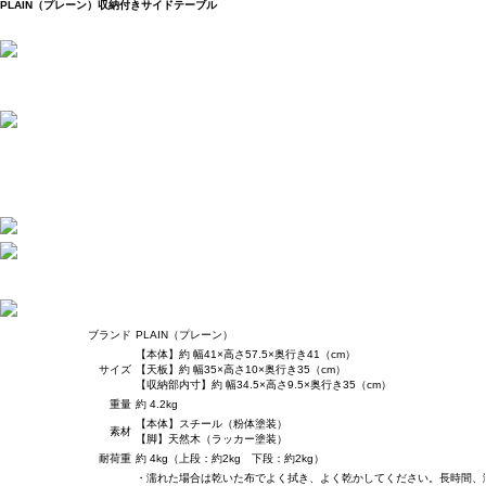
PLAIN（プレーン）収納付きサイドテーブル
ブランド
PLAIN（プレーン）
【本体】約 幅41×高さ57.5×奥行き41（cm）
サイズ
【天板】約 幅35×高さ10×奥行き35（cm）
【収納部内寸】約 幅34.5×高さ9.5×奥行き35（cm）
重量
約 4.2kg
【本体】スチール（粉体塗装）
素材
【脚】天然木（ラッカー塗装）
耐荷重
約 4kg（上段：約2kg 下段：約2kg）
・濡れた場合は乾いた布でよく拭き、よく乾かしてください。長時間、