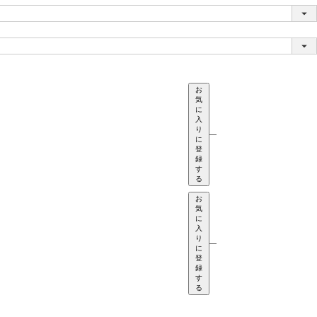
お
気
に
入
り
—
に
登
録
す
る
お
気
に
入
り
—
に
登
録
す
る