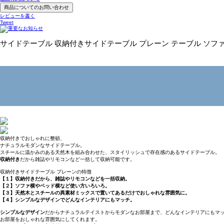
商品についてのお問い合わせ
レビューを書く
Tweet
サイドテーブル 収納付きサイドテーブル プレーン テーブル ソフ
収納付きでおしゃれに整頓、
ナチュラルモダンなサイドテーブル。
スチールに温かみのある天然木を組み合わせた、スタイリッシュで存在感のあるサイドテーブル。
収納付き
だから雑誌やリモコンなど一括して収納可能です。
収納付きサイドテーブル プレーンの特徴
【１】収納付きだから、雑誌やリモコンなどを一括収納。
【２】ソファ横やベッド横など使い方いろいろ。
【３】天然木とスチールの異素材ミックスで置いてあるだけでおしゃれな雰囲気に。
【４】シンプルなデザインでどんなインテリアにもマッチ。
シンプルなデザイン
だからナチュラルテイストからモダンなお部屋まで、どんなインテリアにもマ
お部屋をおしゃれな雰囲気にしてくれます。