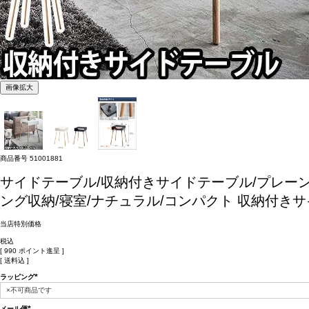
画像拡大
商品番号
51001881
サイドテーブル/収納付きサイドテーブル/プレーン
ング収納/寝室/ナチュラル/コンパクト
収納付きサ
当店特別価格
税込
[
990
ポイント進呈 ]
送料込
ラッピング
(必
須)
メール便