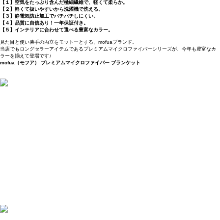
【１】空気をたっぷり含んだ極細繊維で、軽くて柔らか。
【２】軽くて扱いやすいから洗濯機で洗える。
【３】静電気防止加工でパチパチしにくい。
【４】品質に自信あり！一年保証付き。
【５】インテリアに合わせて選べる豊富なカラー。
見た目と使い勝手の両立をモットーとする、mofuaブランド。
当店でもロングセラーアイテムであるプレミアムマイクロファイバーシリーズが、今年も豊富なカ
ラーを揃えて登場です♪
mofua（モフア） プレミアムマイクロファイバー ブランケット