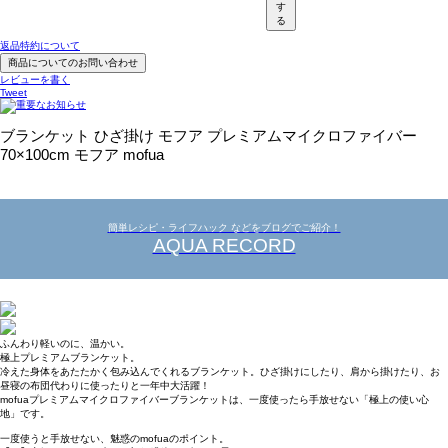
す
る
返品特約について
商品についてのお問い合わせ
レビューを書く
Tweet
ブランケット ひざ掛け モフア プレミアムマイクロファイバー
70×100cm モフア mofua
簡単レシピ・ライフハック などをブログでご紹介！
AQUA RECORD
ふんわり軽いのに、温かい。
極上プレミアムブランケット。
冷えた身体をあたたかく包み込んでくれるブランケット。ひざ掛けにしたり、肩から掛けたり、お
昼寝の布団代わりに使ったりと一年中大活躍！
mofuaプレミアムマイクロファイバーブランケットは、一度使ったら手放せない「極上の使い心
地」です。
一度使うと手放せない、魅惑のmofuaのポイント。