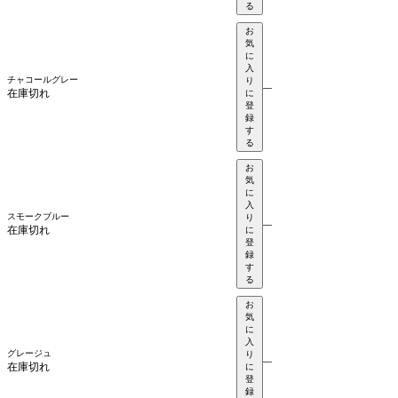
る
お
気
に
入
チャコールグレー
り
—
在庫切れ
に
登
録
す
る
お
気
に
入
スモークブルー
り
—
在庫切れ
に
登
録
す
る
お
気
に
入
グレージュ
り
—
在庫切れ
に
登
録