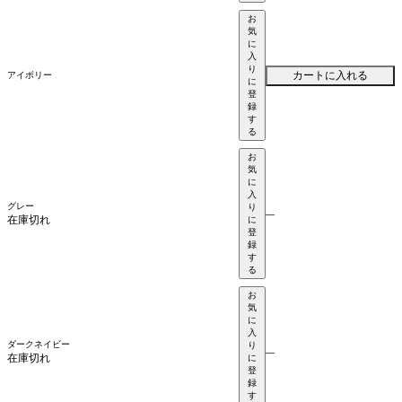
お
気
に
入
り
カートに入れる
アイボリー
に
登
録
す
る
お
気
に
入
グレー
り
—
在庫切れ
に
登
録
す
る
お
気
に
入
ダークネイビー
り
—
在庫切れ
に
登
録
す