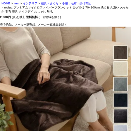
HOME
item
インテリア
寝具・まくら
冬用：毛布・掛け布団
mofua プレミアムマイクロファイバーブランケット ひざ掛け 70×100cm 洗える 丸洗い あった
か 毛布 寝具 ナイスデイ おしゃれ 無地
2,980円
(税込)以上
送料無料
(一部地域を除く)
※予約品、メーカー取寄品、メーカー直送品を除く