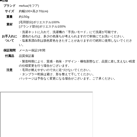
■仕様
ブランド
mofua(モフア)
サイズ
約幅100×高さ70(cm)
重量
約150g
[毛羽部分]ポリエステル100%
素材
[グランド部分]ポリエステル100%
・洗濯ネットに入れて、洗濯機の「手洗いモード」にて洗濯が可能です。
お手入れに
・濃色のものは、多少の色落ちが考えられますので単独にてお洗いください。
ついて
・塩素系漂白剤は脱色変色をきたすことがありますので絶対に使用しないでくださ
い。
保証期間
メーカー保証1年間
付属品
品質保証書
・製造時期により、質感・色味・デザイン・梱包形態など、品質に差し支えない程度
の仕様変更を行う場合がございます。
注意
・毛羽が燃えやすいので火に近づけないでください。
・タンブラー乾燥は避け、形を整えて干してください。
パッケージは予告なく変更になる場合がございます。ご了承ください。