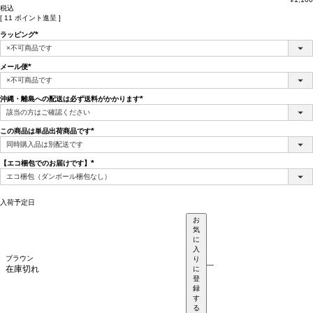
税込
[
11
ポイント進呈 ]
ラッピング
(必
須)
メール便
(必
須)
沖縄・離島への配送は必ず送料がかかります
(必
須)
この商品は単品出荷商品です
(必
須)
【エコ梱包でのお届けです】
(必
須)
入荷予定日
お
気
に
入
ブラウン
り
—
在庫切れ
に
登
録
す
る