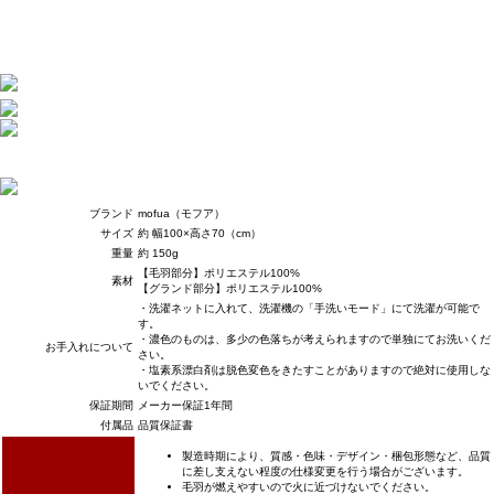
ブランド
mofua（モフア）
サイズ
約 幅100×高さ70（cm）
重量
約 150g
【毛羽部分】ポリエステル100%
素材
【グランド部分】ポリエステル100%
・洗濯ネットに入れて、洗濯機の「手洗いモード」にて洗濯が可能で
す。
・濃色のものは、多少の色落ちが考えられますので単独にてお洗いくだ
お手入れについて
さい。
・塩素系漂白剤は脱色変色をきたすことがありますので絶対に使用しな
いでください。
保証期間
メーカー保証1年間
付属品
品質保証書
製造時期により、質感・色味・デザイン・梱包形態など、品質
に差し支えない程度の仕様変更を行う場合がございます。
毛羽が燃えやすいので火に近づけないでください。