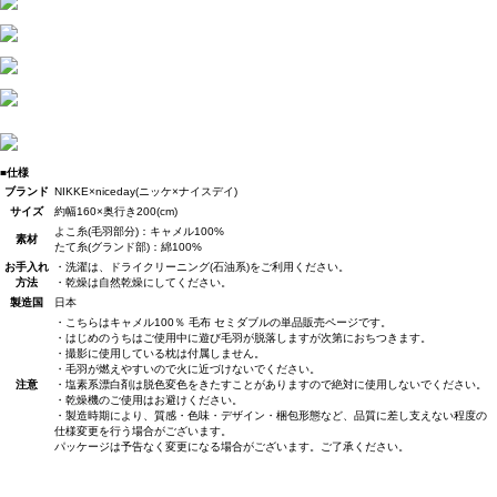
■仕様
ブランド
NIKKE×niceday(ニッケ×ナイスデイ)
サイズ
約幅160×奥行き200(cm)
よこ糸(毛羽部分)：キャメル100%
素材
たて糸(グランド部)：綿100%
お手入れ
・洗濯は、ドライクリーニング(石油系)をご利用ください。
方法
・乾燥は自然乾燥にしてください。
製造国
日本
・こちらはキャメル100％ 毛布 セミダブルの単品販売ページです。
・はじめのうちはご使用中に遊び毛羽が脱落しますが次第におちつきます。
・撮影に使用している枕は付属しません。
・毛羽が燃えやすいので火に近づけないでください。
注意
・塩素系漂白剤は脱色変色をきたすことがありますので絶対に使用しないでください。
・乾燥機のご使用はお避けください。
・製造時期により、質感・色味・デザイン・梱包形態など、品質に差し支えない程度の
仕様変更を行う場合がございます。
パッケージは予告なく変更になる場合がございます。ご了承ください。