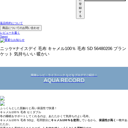
登
録
す
る
返品特約について
商品についてのお問い合わせ
レビューを書く
Tweet
ニッケ×ナイスデイ 毛布 キャメル100％ 毛布 SD 56480206 ブラン
ケット 気持ちいい 暖かい
簡単レシピ・ライフハック などをブログでご紹介！
AQUA RECORD
ふっくらとした肌触りと高い保温性で快適！
キャメル100％ 毛布 セミダブル
冬の睡眠をサポートしてくれるのは、あたたかくて気持ちのよい毛布。
キャメル100％ 毛布 SDは、毛羽部分に
キャメル100％を使用
しているから、
保温性が高く
一晩中あ
たたか。