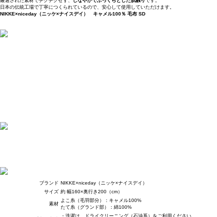
厳選された素材でチクチクせず、
しなやかでふっくらとした肌触り
です。
日本の伝統工場で丁寧につくられているので、安心して使用していただけます。
NIKKE×niceday（ニッケ×ナイスデイ） キャメル100％ 毛布 SD
ブランド
NIKKE×niceday（ニッケ×ナイスデイ）
サイズ
約 幅160×奥行き200（cm）
よこ糸（毛羽部分）：キャメル100%
素材
たて糸（グランド部）：綿100%
・洗濯は、ドライクリーニング（石油系）をご利用ください。