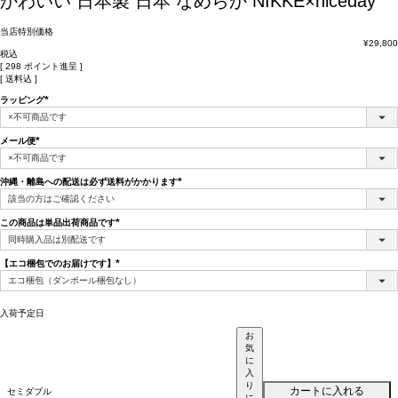
かわいい 日本製 日本 なめらか NIKKE×niceday
当店特別価格
¥
29,800
税込
[
298
ポイント進呈 ]
送料込
ラッピング
(必
須)
メール便
(必
須)
沖縄・離島への配送は必ず送料がかかります
(必
須)
この商品は単品出荷商品です
(必
須)
【エコ梱包でのお届けです】
(必
須)
入荷予定日
お
気
に
入
り
カートに入れる
セミダブル
に