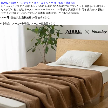
HOME
item
インテリア
寝具・まくら
冬用：毛布・掛け布団
ニッケ×ナイスデイ 毛布 キャメル100％ 毛布 SD 56480206 ブランケット 気持ちいい 暖かい
セミダブル 触り心地 キャメル 160×200 キャメル100 手触り 天然素材 冬 毛布 柔らかい 肌触り
デザイン 寝具 おしゃれ かわいい 日本製 日本 なめらか NIKKE×niceday
2,980円
(税込)以上
送料無料
(一部地域を除く)
※予約品、メーカー取寄品、メーカー直送品を除く