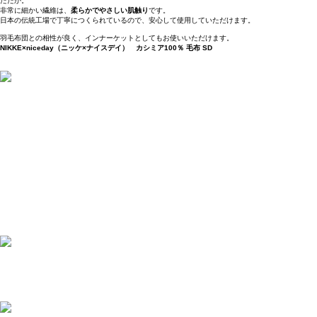
たたか。
非常に細かい繊維は、
柔らかでやさしい肌触り
です。
日本の伝統工場で丁寧につくられているので、安心して使用していただけます。
羽毛布団との相性が良く、インナーケットとしてもお使いいただけます。
NIKKE×niceday（ニッケ×ナイスデイ） カシミア100％ 毛布 SD