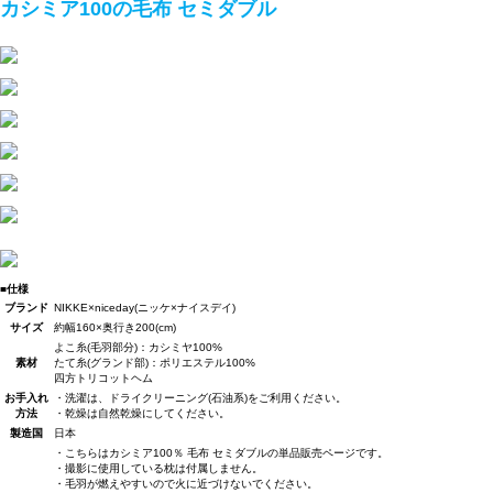
カシミア100の毛布 セミダブル
■仕様
ブランド
NIKKE×niceday(ニッケ×ナイスデイ)
サイズ
約幅160×奥行き200(cm)
よこ糸(毛羽部分)：カシミヤ100%
素材
たて糸(グランド部)：ポリエステル100%
四方トリコットヘム
お手入れ
・洗濯は、ドライクリーニング(石油系)をご利用ください。
方法
・乾燥は自然乾燥にしてください。
製造国
日本
・こちらはカシミア100％ 毛布 セミダブルの単品販売ページです。
・撮影に使用している枕は付属しません。
・毛羽が燃えやすいので火に近づけないでください。