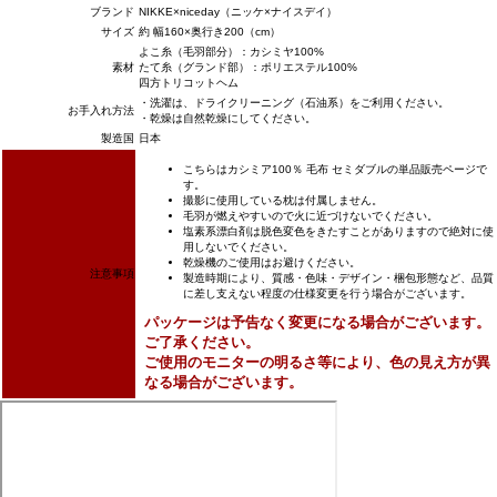
ブランド
NIKKE×niceday（ニッケ×ナイスデイ）
サイズ
約 幅160×奥行き200（cm）
よこ糸（毛羽部分）：カシミヤ100%
素材
たて糸（グランド部）：ポリエステル100%
四方トリコットヘム
・洗濯は、ドライクリーニング（石油系）をご利用ください。
お手入れ方法
・乾燥は自然乾燥にしてください。
製造国
日本
こちらはカシミア100％ 毛布 セミダブルの単品販売ページで
す。
撮影に使用している枕は付属しません。
毛羽が燃えやすいので火に近づけないでください。
塩素系漂白剤は脱色変色をきたすことがありますので絶対に使
用しないでください。
乾燥機のご使用はお避けください。
注意事項
製造時期により、質感・色味・デザイン・梱包形態など、品質
に差し支えない程度の仕様変更を行う場合がございます。
パッケージは予告なく変更になる場合がございます。
ご了承ください。
ご使用のモニターの明るさ等により、色の見え方が異
なる場合がございます。