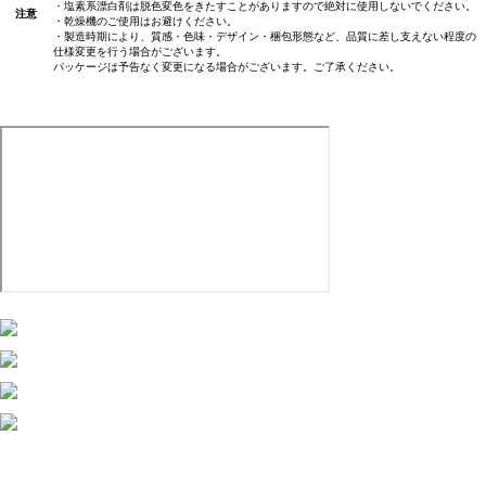
・塩素系漂白剤は脱色変色をきたすことがありますので絶対に使用しないでください。
注意
・乾燥機のご使用はお避けください。
・製造時期により、質感・色味・デザイン・梱包形態など、品質に差し支えない程度の
仕様変更を行う場合がございます。
パッケージは予告なく変更になる場合がございます。ご了承ください。