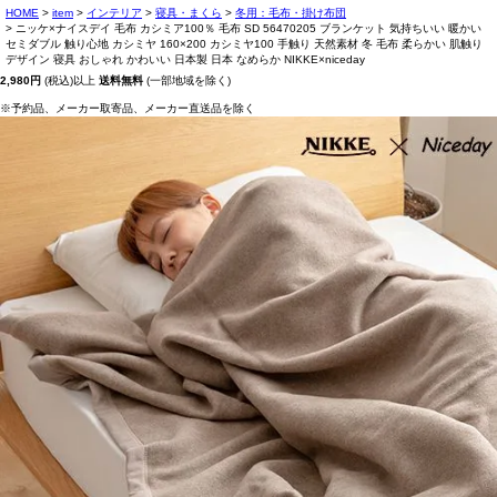
HOME
item
インテリア
寝具・まくら
冬用：毛布・掛け布団
ニッケ×ナイスデイ 毛布 カシミア100％ 毛布 SD 56470205 ブランケット 気持ちいい 暖かい
セミダブル 触り心地 カシミヤ 160×200 カシミヤ100 手触り 天然素材 冬 毛布 柔らかい 肌触り
デザイン 寝具 おしゃれ かわいい 日本製 日本 なめらか NIKKE×niceday
2,980円
(税込)以上
送料無料
(一部地域を除く)
※予約品、メーカー取寄品、メーカー直送品を除く