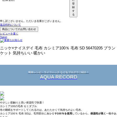
登
録
す
る
申し訳ございません。ただいま在庫がございません。
返品特約について
商品についてのお問い合わせ
レビューを書く
Tweet
ニッケ×ナイスデイ 毛布 カシミア100％ 毛布 SD 56470205 ブラン
ケット 気持ちいい 暖かい
簡単レシピ・ライフハック などをブログでご紹介！
AQUA RECORD
やさしい肌触りと高い保温性で快適！
カシミア100の毛布 セミダブル
冬の睡眠をサポートしてくれるのは、あたたかくて気持ちのよい毛布。
カシミア100％ 毛布 SDは、毛羽部分に
カシミヤ100％を使用
しているから、
保温性が高く
一晩中あ