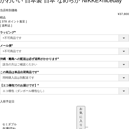
かわいい 日本製 日本 なめらか NIKKE×niceday
当店特別価格
¥
37,800
税込
[
378
ポイント進呈 ]
送料込
ラッピング
(必
須)
メール便
(必
須)
沖縄・離島への配送は必ず送料がかかります
(必
須)
この商品は単品出荷商品です
(必
須)
【エコ梱包でのお届けです】
(必
須)
入荷予定日
お
気
に
入
セミダブル
り
—
在庫切れ
に