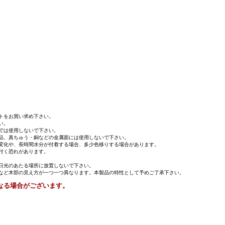
。
トをお買い求め下さい。
い。
では使用しないで下さい。
品、真ちゅう・銅などの金属面には使用しないで下さい。
変化や、長時間水分が付着する場合、多少色移りする場合があります。
付く恐れがあります。
日光のあたる場所に放置しないで下さい。
など木部の見え方が一つ一つ異なります。本製品の特性として予めご了承下さい。
なる場合がございます。