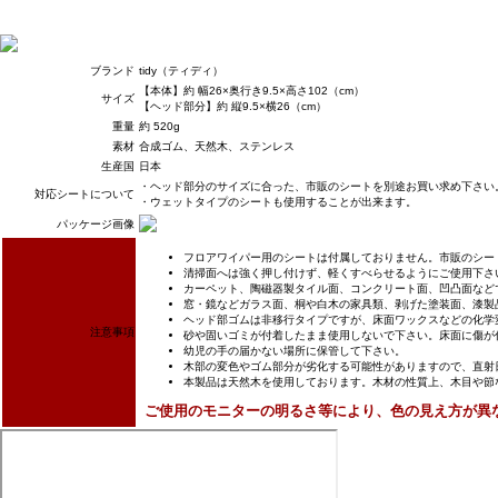
ブランド
tidy（ティディ）
【本体】約 幅26×奥行き9.5×高さ102（cm）
サイズ
【ヘッド部分】約 縦9.5×横26（cm）
重量
約 520g
素材
合成ゴム、天然木、ステンレス
生産国
日本
・ヘッド部分のサイズに合った、市販のシートを別途お買い求め下さい
対応シートについて
・ウェットタイプのシートも使用することが出来ます。
パッケージ画像
フロアワイパー用のシートは付属しておりません。市販のシー
清掃面へは強く押し付けず、軽くすべらせるようにご使用下さ
カーペット、陶磁器製タイル面、コンクリート面、凹凸面など
窓・鏡などガラス面、桐や白木の家具類、剥げた塗装面、漆製
ヘッド部ゴムは非移行タイプですが、床面ワックスなどの化学
注意事項
砂や固いゴミが付着したまま使用しないで下さい。床面に傷が
幼児の手の届かない場所に保管して下さい。
木部の変色やゴム部分が劣化する可能性がありますので、直射
本製品は天然木を使用しております。木材の性質上、木目や節
ご使用のモニターの明るさ等により、色の見え方が異