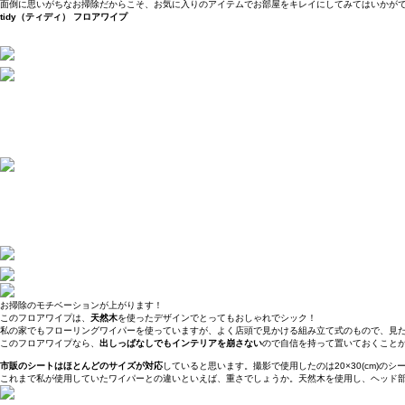
面倒に思いがちなお掃除だからこそ、お気に入りのアイテムでお部屋をキレイにしてみてはいかが
tidy（ティディ） フロアワイプ
お掃除のモチベーションが上がります！
このフロアワイプは、
天然木
を使ったデザインでとってもおしゃれでシック！
私の家でもフローリングワイパーを使っていますが、よく店頭で見かける組み立て式のもので、見
このフロアワイプなら、
出しっぱなしでもインテリアを崩さない
ので自信を持って置いておくことができ
市販のシートはほとんどのサイズが対応
していると思います。撮影で使用したのは20×30(cm)
これまで私が使用していたワイパーとの違いといえば、重さでしょうか。天然木を使用し、ヘッド