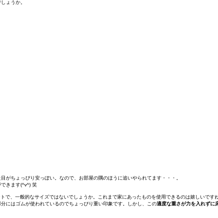
でしょうか。
た目がちょっぴり安っぽい。なので、お部屋の隅のほうに追いやられてます・・・。
ます(^v^) 笑
のシートで、一般的なサイズではないでしょうか。これまで家にあったものを使用できるのは嬉しいです
部分にはゴムが使われているのでちょっぴり重い印象です。しかし、この
適度な重さが力を入れずに