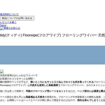
返品特約について
商品についてのお問い合わせ
レビューを書く
Tweet
tidy(ティディ) Floorwipe(フロアワイプ) フローリングワイパー 天
天然木使用のおしゃれなワイパーで
お部屋のホコリをサッとお掃除！
棚の隙間やベッドの下など、
狭いところにもサッと入り込んでホコリを拭き取ってくれる
フローリ
Floorwipe(フロアワイプ）は
天然木を使用した高級感漂う
フローリングワイパー。そのスタイリッシ
使い方は至って簡単で、
市販のフローリング用シートをセット
するだけ。
ヘッド部分には適度な重
ベース部分と持ち手には
高級感ある天然木
が使用され、フローリングや木製家具との相性も抜群。
また、お掃除シートはヘッドとベースの間に挟んで固定するだけなので、
指先を挟んでしまうこと