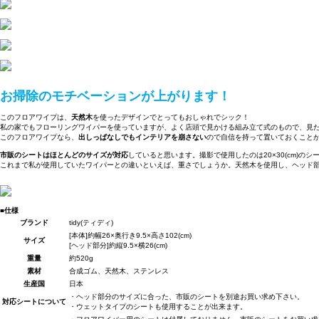
お掃除のモチベーションが上がります！
このフロアワイプは、
天然木
を使ったデザインでとってもおしゃれでシック！
私の家でもフローリングワイパーを使っていますが、よく店頭で見かける組み立て式のもので、見
このフロアワイプなら、
出しっぱなしでもインテリアを崩さない
ので自信を持って置いておくことができ
市販のシートはほとんどのサイズが対応
していると思います。撮影で使用したのは20×30(cm)
これまで私が使用していたワイパーとの違いといえば、重さでしょうか。天然木を使用し、ヘッド
■仕様
ブランド
tidy(ティディ)
[本体]約幅26×奥行き9.5×高さ102(cm)
サイズ
[ヘッド部分]約縦9.5×横26(cm)
重量
約520g
素材
合成ゴム、天然木、ステンレス
生産国
日本
・ヘッド部分のサイズに合った、市販のシートを別途お買い求め下さい。
対応シートについて
・ウェットタイプのシートも使用することが出来ます。