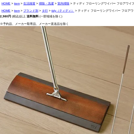
HOME
item
生活雑貨
掃除・洗濯
室内掃除
ティディ フローリングワイパー フロアワイプ 本
HOME
item
ブランド別
タ行
tidy（ティディ）
ティディ フローリングワイパー フロアワイプ
2,980円
(税込)以上
送料無料
(一部地域を除く)
※予約品、メーカー取寄品、メーカー直送品を除く