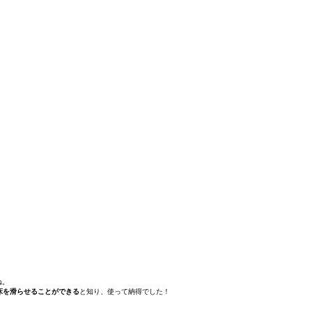
ね。
床を滑らせることができる
と知り、使って納得でした！