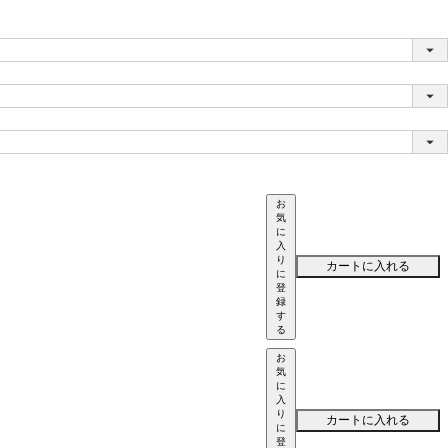
お
気
に
入
り
カートに入れる
に
登
録
す
る
お
気
に
入
り
カートに入れる
に
登