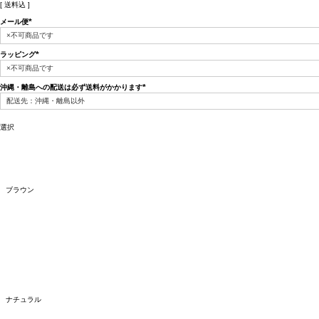
送料込
メール便
(必
須)
ラッピング
(必
須)
沖縄・離島への配送は必ず送料がかかります
(必
須)
選択
ブラウン
ナチュラル