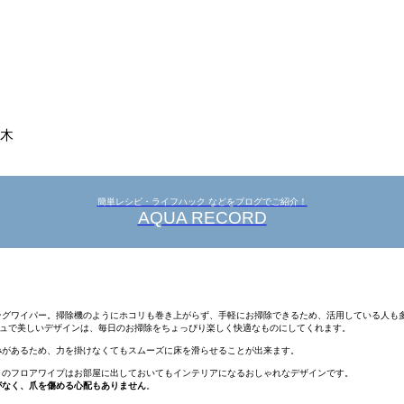
然木
簡単レシピ・ライフハック などをブログでご紹介！
AQUA RECORD
ングワイパー。掃除機のようにホコリも巻き上がらず、手軽にお掃除できるため、活用している人も
ュで美しいデザインは、毎日のお掃除をちょっぴり楽しく快適なものにしてくれます。
み
があるため、力を掛けなくてもスムーズに床を滑らせることが出来ます。
このフロアワイプはお部屋に出しておいてもインテリアになるおしゃれなデザインです。
がなく、爪を傷める心配もありません
。