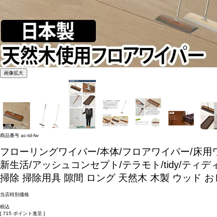
画像拡大
商品番号
ac-td-fw
フローリングワイパー/本体/フロアワイパー/床用ワ
新生活/アッシュコンセプト/テラモト/tidy/ティ
掃除 掃除用具 隙間 ロング 天然木 木製 ウッド おし
当店特別価格
税込
[
715
ポイント進呈 ]