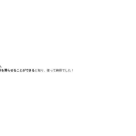
ね。
床を滑らせることができる
と知り、使って納得でした！