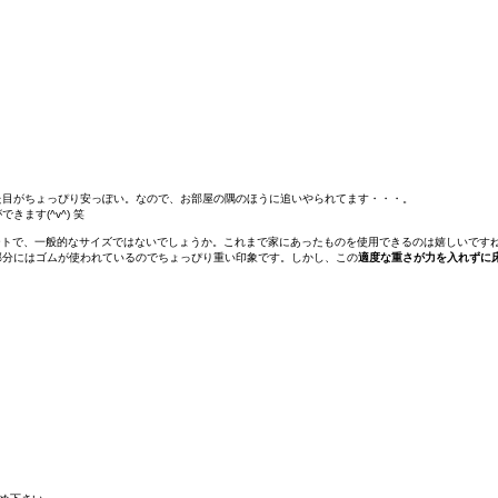
た目がちょっぴり安っぽい。なので、お部屋の隅のほうに追いやられてます・・・。
ます(^v^) 笑
のシートで、一般的なサイズではないでしょうか。これまで家にあったものを使用できるのは嬉しいです
部分にはゴムが使われているのでちょっぴり重い印象です。しかし、この
適度な重さが力を入れずに