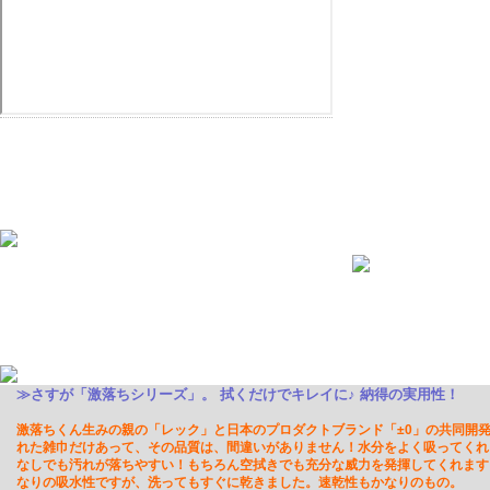
≫さすが「激落ちシリーズ」。 拭くだけでキレイに♪ 納得の実用性！
激落ちくん生みの親の「レック」と日本のプロダクトブランド「±0」の共同開
れた雑巾だけあって、その品質は、間違いがありません！
水分をよく吸ってくれ
なしでも汚れが落ちやすい！もちろん空拭きでも充分な威力を発揮してくれます
なりの吸水性ですが、洗ってもすぐに乾きました。速乾性もかなりのもの。