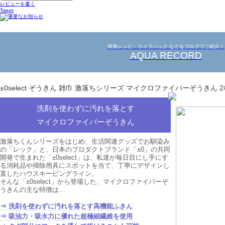
レビューを書く
Tweet
簡単レシピ・ライフハック などをブログでご紹介！
AQUA RECORD
±0select ぞうきん 雑巾 激落ちシリーズ マイクロファイバーぞうきん 
洗剤を使わずに汚れを落とす
マイクロファイバーぞうきん
激落ちくんシリーズをはじめ、生活関連グッズでお馴染み
の「レック」と、日本のプロダクトブランド「±0」の共同
開発で生まれた「±0select」は、私達が毎日目にし手にす
る消耗品や掃除用具にスポットを当て、丁寧にデザインし
直したハウスキーピングライン。
そんな「±0select」から登場した、マイクロファイバーぞ
うきんの主な特徴は…
⇒ 洗剤を使わずに汚れを落とす高機能ふきん
⇒ 吸油力・吸水力に優れた超極細繊維を使用