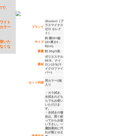
ので、
±0select（プ
ワイト
ラスマイナス
カラー
ブランド
ゼロ セレク
ト）
約 横30×縦
使いた
サイズ
20×厚さ0．
なくな
8(cm)
重量
約 30g/1枚
ポリエステル
85％、ナイ
素材
ロン15％(マ
イクロファイ
バー)
同カラー2枚
セット内容
入り
・カラ拭き、
水拭きのどち
らでもお使い
いただけま
す。
・水拭きの場
合は、固く絞
ってからお使
い下さい。一
層効果的に汚
れが落とせま
使用方法