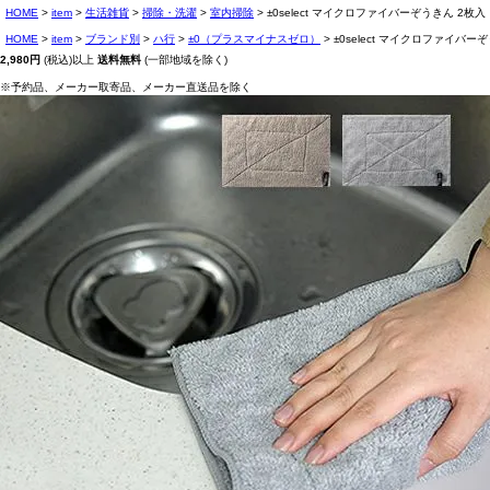
HOME
item
生活雑貨
掃除・洗濯
室内掃除
±0select マイクロファイバーぞうきん 2枚入
HOME
item
ブランド別
ハ行
±0（プラスマイナスゼロ）
±0select マイクロファイバー
2,980円
(税込)以上
送料無料
(一部地域を除く)
※予約品、メーカー取寄品、メーカー直送品を除く