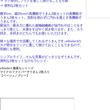
⇒ タグ部分にフックを通して掛けることも可能
⇒ 便利な2枚セット
横30cm、縦20cmの高機能ぞうきん2枚セットの高機能ぞ
うきん2枚セット。
洗剤を使わずに汚れを落とす高機能ぞ
うきん
です。
吸油力・吸水力に優れた超極細繊維が油汚れやほこりをす
っきり落とし、水滴をすばやく拭き取ります。また、
カラ
拭き、水拭きのどちらでもお使いいただけます
。
様々な場所で大活躍してくれるぞうきんです♪±0selectの
タグ部分をフックに通して掛けておくこともできるので、
収納にも便利
。
シンプルライフ…そんな言葉がピッタリなぞうきんです。
便利な2枚セットなのもウレシイ♪
±0select 激落ちシリーズ
マイクロファイバーぞうきん 2枚入り
【ベージュ／グレー】