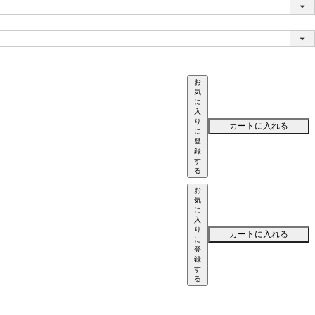
お
気
に
入
り
カートに入れる
に
登
録
す
る
お
気
に
入
り
カートに入れる
に
登
録
す
る