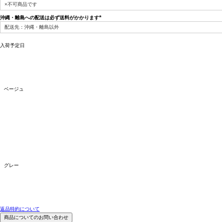
(必
須)
沖縄・離島への配送は必ず送料がかかります
(必
須)
入荷予定日
ベージュ
グレー
返品特約について
商品についてのお問い合わせ