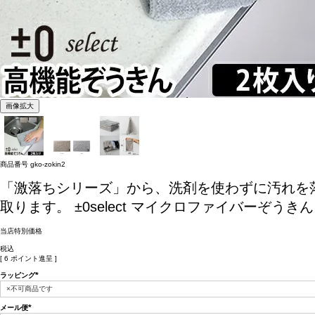
画像拡大
商品番号
gko-zokin2
「激落ちシリーズ」から、洗剤を使わずに汚れを
取ります。
±0select マイクロファイバーぞうきん
当店特別価格
税込
[
6
ポイント進呈 ]
ラッピング
(必
須)
メール便