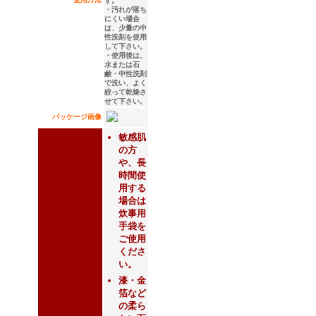
す。
・汚れが落ち
にくい場合
は、少量の中
性洗剤を使用
して下さい。
・使用後は、
水または石
鹸・中性洗剤
で洗い、よく
絞って乾燥さ
せて下さい。
パッケージ画像
敏感肌
の方
や、長
時間使
用する
場合は
炊事用
手袋を
ご使用
くださ
い。
漆・金
箔など
の柔ら