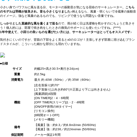
小さい身でパワフルに風を送る分、モーターの振動音が気になる宿命のサーキュレーター。
こちら
のモデルは羽根が改良され、音も小さくなりました♪
例えるなら、風量・弱くらいで冷蔵庫の振動音
のイメージ。強など風量のあるものでも、リビングで使うなら問題ない音量ですね。
しっかりとした直線的な風を遠くまで送る
ので、雨が続く日は洗濯物を乾かすのにちょうど良さそ
う！個人的には、部屋で焼き肉をしたときの換気のサポートにも使いたいですね。(*^^*)
1年中使えて、小回りの良いものを選びたい方には、サーキュレーターはとってもオススメです♪
気付きにくいのですが、背面の下部をよく見ると±0のロゴが！主張しすぎず部屋に溶け込むブラン
ドスタイルが、こういった細かな部分にも現れていますね。
■仕様
サイズ
約幅25×高さ30.5×奥行き24(cm)
重量
約2.5kg
消費電力
最大 約 40W（50Hz）／約 35W（60Hz）
[左右首振り]約70°
[上下首振り]上向き約60°(※正面より下には向きません)
[風量調節]4段階
[ON TIMER]2・4・6時間
機能
[OFF TIMER(スリープ)]1・2・4時間
[ON/OFF併用のWタイマー]
[リモコン操作]
[8時間オートOFF]
[メモリー機能]
【風量】強：約9.3／約8.8m3/min (50/60Hz)
備考
【風速】強：約236／約224m/min (50/60Hz)
保証期間
メーカー保証1年間