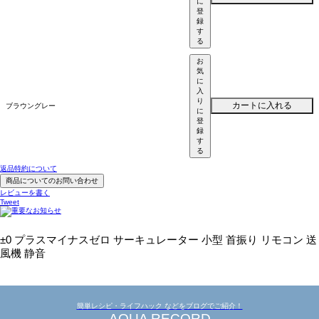
に
登
録
す
る
お
気
に
入
り
カートに入れる
ブラウングレー
に
登
録
す
る
返品特約について
商品についてのお問い合わせ
レビューを書く
Tweet
±0 プラスマイナスゼロ サーキュレーター 小型 首振り リモコン 送
風機 静音
簡単レシピ・ライフハック などをブログでご紹介！
AQUA RECORD