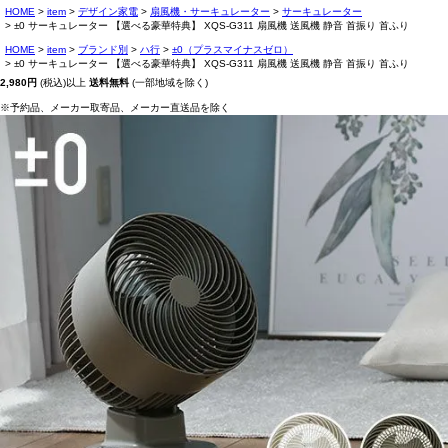
HOME
item
デザイン家電
扇風機・サーキュレーター
サーキュレーター
±0 サーキュレーター 【選べる豪華特典】 XQS-G311 扇風機 送風機 静音 首振り 首ふり
HOME
item
ブランド別
ハ行
±0（プラスマイナスゼロ）
±0 サーキュレーター 【選べる豪華特典】 XQS-G311 扇風機 送風機 静音 首振り 首ふり
2,980円
(税込)以上
送料無料
(一部地域を除く)
※予約品、メーカー取寄品、メーカー直送品を除く