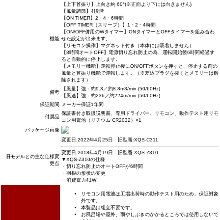
【上下首振り】上向き約 60°(※正面より下には向きません)
【風量調節】4段階
【ON TIMER】2・4・6時間
【OFF TIMER（スリープ）】1・2・4時間
【ON/OFF併用のWタイマー】ONタイマーとOFFタイマーを組み合わ
機能
せた設定が出来ます。
【リモコン操作】マグネット付き（本体には吸着しません）
【8時間オートOFF】電源切り忘れ防止の為、運転開始後6時間経過す
ると自動的に停止します。
【メモリー機能】運転停止後にON/OFFボタンを押すと、停止する前の
風量と首振り機能で運転します。（※差込プラグを抜くとメモリーは解
除されます）
【風量】強：約9.3／約8.8m3/min (50/60Hz)
備考
【風速】強：約236／約224m/min (50/60Hz)
保証期間
メーカー保証1年間
保証書付き取扱説明書、専用ドライバー、リモコン、動作テスト用リモ
付属品
コン用電池（リチウム CR2032）×1
パッケージ画像
変更日:2022年4月25日 旧型番:XQS-C311
変更日:2018年4月19日 旧型番:XQS-Z310
旧モデルとの主な仕様変
▼XQS-Z310の仕様
更点
・切り忘れ防止のオートOFFが6時間
・羽根の形状の変更
・消費電力41W
リモコン用電池は工場出荷時の動作テスト用のため、保証対象
外です。
本製品は組立不要です。
お風呂場や屋外、雨やしぶきのかかるところでは使用しないで