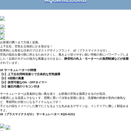
お部屋の隅々まで力強く送風。
上下左右、空気を立体的にかき混ぜる！
世界的にも有名な日本のプロダクトデザインブランド、±0（プラスマイナスゼロ）。
空気の抵抗を最小限に抑えるため小さくし、風をより切りやすい鋭い羽根の形にパワーアップしま
した！以前のモデルの強力な風量はそのままに、
静音性の向上・モーターへの負荷軽減などが改善
されています。
±0 サーキュレーターの特徴
【1】上下左右同時首振りで立体的な空気循環
【2】4段階の風量
【3】併用可能なON・OFFタイマー
【4】磁石内蔵のリモコン付き
サーキュレーターは直進的な強い風を送り、お部屋の空気を循環させるのが役目。
冷暖房による温度ムラをなくす、窓際に置いて冷気を部屋に送る、洗濯物の乾燥や室内の換気な
ど、季節問わず頼りになるアイテムなんです！
子どもの頭をイメージした撫でたくなるような丸みあるデザインは、インテリアに優しく馴染みま
すよ。
±0（プラスマイナスゼロ） サーキュレーター XQS-G311