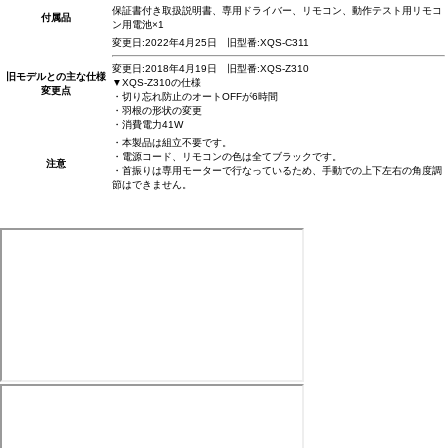
保証書付き取扱説明書、専用ドライバー、リモコン、動作テスト用リモコ
付属品
ン用電池×1
変更日:2022年4月25日 旧型番:XQS-C311
変更日:2018年4月19日 旧型番:XQS-Z310
旧モデルとの主な仕様
▼XQS-Z310の仕様
変更点
・切り忘れ防止のオートOFFが6時間
・羽根の形状の変更
・消費電力41W
・本製品は組立不要です。
・電源コード、リモコンの色は全てブラックです。
注意
・首振りは専用モーターで行なっているため、手動での上下左右の角度調
節はできません。