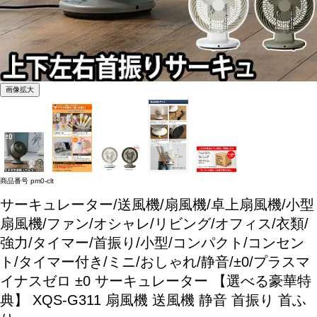
画像拡大
商品番号
pm0-clt
サーキュレーター/送風機/扇風機/卓上扇風機/小型
扇風機/ファン/オシャレ/リビング/オフィス/衣類/
強力/タイマー/首振り/小型/コンパクト/コンセン
ト/タイマー付き/ミニ/おしゃれ/静音/±0/プラスマ
イナスゼロ
±0 サーキュレーター 【選べる豪華特
典】 XQS-G311 扇風機 送風機 静音 首振り 首ふ