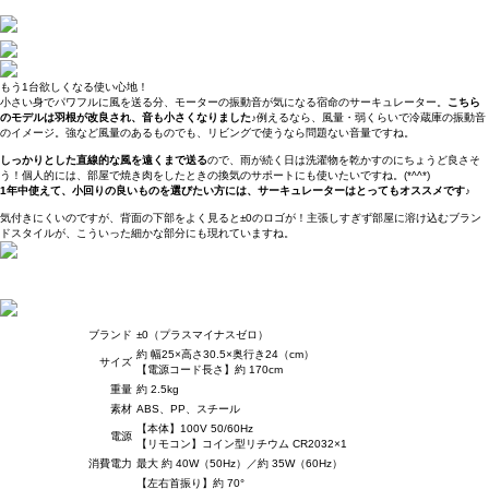
もう1台欲しくなる使い心地！
小さい身でパワフルに風を送る分、モーターの振動音が気になる宿命のサーキュレーター。
こちら
のモデルは羽根が改良され、音も小さくなりました♪
例えるなら、風量・弱くらいで冷蔵庫の振動音
のイメージ。強など風量のあるものでも、リビングで使うなら問題ない音量ですね。
しっかりとした直線的な風を遠くまで送る
ので、雨が続く日は洗濯物を乾かすのにちょうど良さそ
う！個人的には、部屋で焼き肉をしたときの換気のサポートにも使いたいですね。(*^^*)
1年中使えて、小回りの良いものを選びたい方には、サーキュレーターはとってもオススメです♪
気付きにくいのですが、背面の下部をよく見ると±0のロゴが！主張しすぎず部屋に溶け込むブラン
ドスタイルが、こういった細かな部分にも現れていますね。
ブランド
±0（プラスマイナスゼロ）
約 幅25×高さ30.5×奥行き24（cm）
サイズ
【電源コード長さ】約 170cm
重量
約 2.5kg
素材
ABS、PP、スチール
【本体】100V 50/60Hz
電源
【リモコン】コイン型リチウム CR2032×1
消費電力
最大 約 40W（50Hz）／約 35W（60Hz）
【左右首振り】約 70°