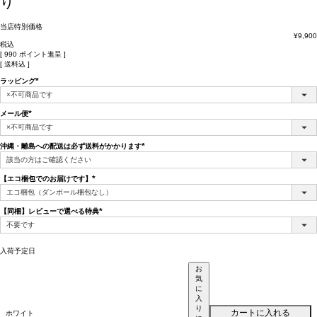
り
当店特別価格
¥
9,900
税込
[
990
ポイント進呈 ]
送料込
ラッピング
(必
須)
メール便
(必
須)
沖縄・離島への配送は必ず送料がかかります
(必
須)
【エコ梱包でのお届けです】
(必
須)
【同梱】レビューで選べる特典
(必
須)
入荷予定日
お
気
に
入
り
カートに入れる
ホワイト