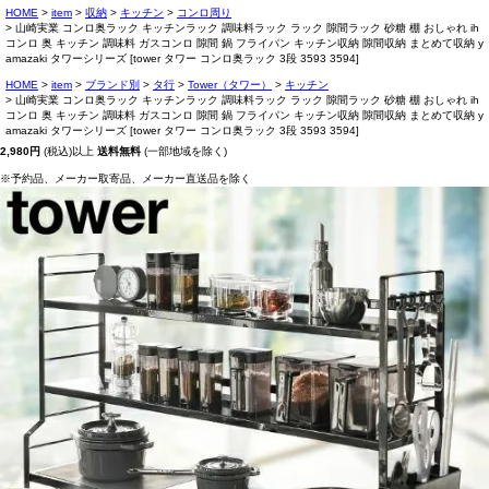
HOME
item
収納
キッチン
コンロ周り
山崎実業 コンロ奥ラック キッチンラック 調味料ラック ラック 隙間ラック 砂糖 棚 おしゃれ ih
コンロ 奥 キッチン 調味料 ガスコンロ 隙間 鍋 フライパン キッチン収納 隙間収納 まとめて収納 y
amazaki タワーシリーズ [tower タワー コンロ奥ラック 3段 3593 3594]
HOME
item
ブランド別
タ行
Tower（タワー）
キッチン
山崎実業 コンロ奥ラック キッチンラック 調味料ラック ラック 隙間ラック 砂糖 棚 おしゃれ ih
コンロ 奥 キッチン 調味料 ガスコンロ 隙間 鍋 フライパン キッチン収納 隙間収納 まとめて収納 y
amazaki タワーシリーズ [tower タワー コンロ奥ラック 3段 3593 3594]
2,980円
(税込)以上
送料無料
(一部地域を除く)
※予約品、メーカー取寄品、メーカー直送品を除く