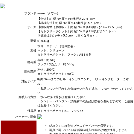
ブランド
tower（タワー）
【全体】約 幅79×高さ46×奥行き20.5（cm）
【棚板内寸】約 幅76×高さ4×奥行き15.5（cm）
サイズ
【棚板内寸（底棚板）】約 幅76×高さ4×奥行き14～19.5（cm）
【カトラリーポケット】約 幅15×高さ11×奥行き5.5（cm）
※棚板は1ピッチ＋5.5cmずつ高くなります。
重量
約 5.6kg
本体：スチール（粉体塗装）
素材
マット：シリコーン
カトラリーポケット、フック：ABS樹脂
各棚：約 5kg
耐荷重
フック1つあたり：約 500g
本体：200℃
耐熱温度
カトラリーポケット：90℃
幅約76cmまでのビルトインガスコンロ、IHクッキングヒーターに対
対応サイズ
応。
・製品についた汚れや水分は乾いた布で拭き、しっかり乾かしてくださ
い。
お手入れ方法
・水への浸け置きはお避けください。
・シンナー・ベンジン・漂白剤等の薬品は塗装を傷めますので、ご使用
はお避けください。
付属品
カトラリーポケット×1、フック×5、
パッケージ画像
組み立てには別途プラスドライバーが必要です。
写真に写っている鍋や調味料入れ等の小物は付属しません。