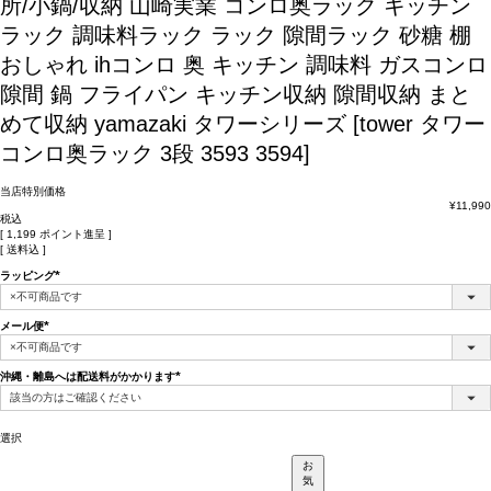
所/小鍋/収納
山崎実業 コンロ奥ラック キッチン
ラック 調味料ラック ラック 隙間ラック 砂糖 棚
おしゃれ ihコンロ 奥 キッチン 調味料 ガスコンロ
隙間 鍋 フライパン キッチン収納 隙間収納 まと
めて収納 yamazaki タワーシリーズ [tower タワー
コンロ奥ラック 3段 3593 3594]
当店特別価格
¥
11,990
税込
[
1,199
ポイント進呈 ]
送料込
ラッピング
(必
須)
メール便
(必
須)
沖縄・離島へは配送料がかかります
(必
須)
選択
お
気