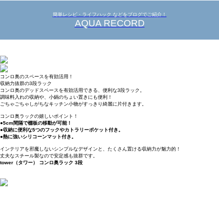
簡単レシピ・ライフハック などをブログでご紹介！
AQUA RECORD
コンロ奥のスペースを有効活用！
収納力抜群の3段ラック
コンロ奥のデッドスペースを有効活用できる、便利な3段ラック。
調味料入れの収納や、小鍋のちょい置きにも便利！
ごちゃごちゃしがちなキッチン小物がすっきり綺麗に片付きます。
コンロ奥ラックの嬉しいポイント！
●5cm間隔で棚板の移動が可能！
●収納に便利な5つのフックやカトラリーポケット付き。
●熱に強いシリコーンマット付き。
インテリアを邪魔しないシンプルなデザインと、たくさん置ける収納力が魅力的！
丈夫なスチール製なので安定感も抜群です。
tower（タワー） コンロ奥ラック 3段