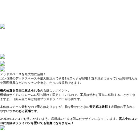
デッドスペースを最大限に活用！
コンロ奥のデッドスペースを最大限活用できる3段ラックが登場！置き場所に困っていた調味料入れ
や調理道具などのキッチン小物を、たっぷり収納できます♪
棚の位置を自由に変えられる
のも嬉しいポイント。
棚板はサイドのフレームに引っ掛けて固定しているので、工具は使わず簡単に移動することができ
ますよ。（組み立て時は別途プラスドライバーが必要です）
本体はスチール素材なので重さはありますが、物を乗せたときの
安定感は抜群！
表面はお手入れし
やすい
ツヤのある質感
です。
3つ口のコンロでも使いやすいよう、底棚板の中央は凹んだデザインになっています。
真ん中のコン
ロにお鍋やフライパンを置いても邪魔になりません！