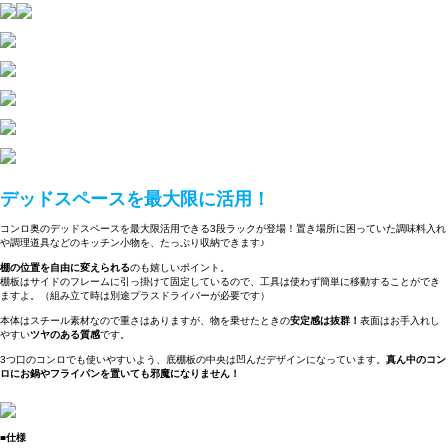
デッドスペースを最大限に活用！
コンロ奥のデッドスペースを最大限活用できる3段ラックが登場！置き場所に困っていた調味料入れ
や調理道具などのキッチン小物を、たっぷり収納できます♪
棚の位置を自由に変えられる
のも嬉しいポイント。
棚板はサイドのフレームに引っ掛けて固定しているので、工具は使わず簡単に移動することができ
ますよ。（組み立て時は別途プラスドライバーが必要です）
本体はスチール素材なので重さはありますが、物を乗せたときの
安定感は抜群！
表面はお手入れし
やすい
ツヤのある質感
です。
3つ口のコンロでも使いやすいよう、底棚板の中央は凹んだデザインになっています。
真ん中のコン
ロにお鍋やフライパンを置いても邪魔になりません！
■仕様