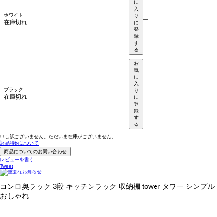
に
入
ホワイト
り
—
在庫切れ
に
登
録
す
る
お
気
に
入
ブラック
り
—
在庫切れ
に
登
録
す
る
申し訳ございません。ただいま在庫がございません。
返品特約について
商品についてのお問い合わせ
レビューを書く
Tweet
コンロ奥ラック 3段 キッチンラック 収納棚 tower タワー シンプル
おしゃれ