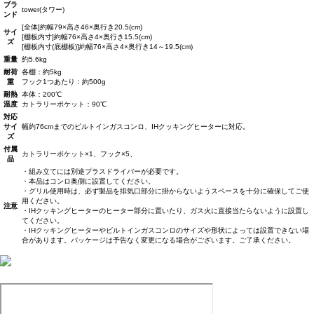
ブラ
tower(タワー)
ンド
[全体]約幅79×高さ46×奥行き20.5(cm)
サイ
[棚板内寸]約幅76×高さ4×奥行き15.5(cm)
ズ
[棚板内寸(底棚板)]約幅76×高さ4×奥行き14～19.5(cm)
重量
約5.6kg
耐荷
各棚：約5kg
重
フック1つあたり：約500g
耐熱
本体：200℃
温度
カトラリーポケット：90℃
対応
サイ
幅約76cmまでのビルトインガスコンロ、IHクッキングヒーターに対応。
ズ
付属
カトラリーポケット×1、フック×5、
品
・組み立てには別途プラスドライバーが必要です。
・本品はコンロ奥側に設置してください。
・グリル使用時は、必ず製品を排気口部分に掛からないようスペースを十分に確保してご使
用ください。
注意
・IHクッキングヒーターのヒーター部分に置いたり、ガス火に直接当たらないように設置し
てください。
・IHクッキングヒーターやビルトインガスコンロのサイズや形状によっては設置できない場
合があります。パッケージは予告なく変更になる場合がございます。ご了承ください。