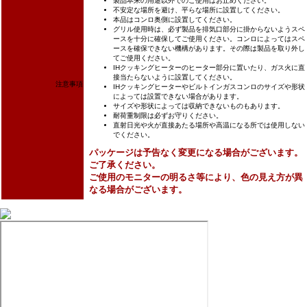
製品本来の用途以外でのご使用はお止めください。
不安定な場所を避け、平らな場所に設置してください。
本品はコンロ奥側に設置してください。
グリル使用時は、必ず製品を排気口部分に掛からないようスペ
ースを十分に確保してご使用ください。コンロによってはスペ
ースを確保できない機構があります。その際は製品を取り外し
てご使用ください。
IHクッキングヒーターのヒーター部分に置いたり、ガス火に直
接当たらないように設置してください。
注意事項
IHクッキングヒーターやビルトインガスコンロのサイズや形状
によっては設置できない場合があります。
サイズや形状によっては収納できないものもあります。
耐荷重制限は必ずお守りください。
直射日光や火が直接あたる場所や高温になる所では使用しない
でください。
パッケージは予告なく変更になる場合がございます。
ご了承ください。
ご使用のモニターの明るさ等により、色の見え方が異
なる場合がございます。