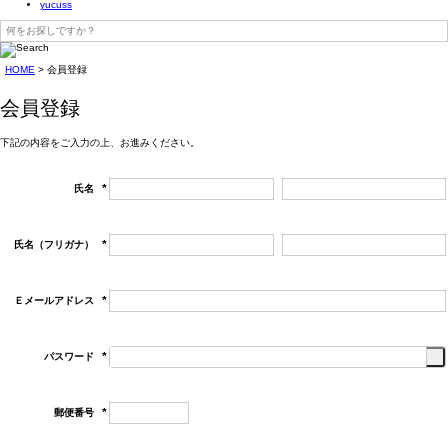
yucuss
HOME
会員登録
会員登録
下記の内容をご入力の上、お進みください。
氏名
(必
須)
氏名（フリガナ）
(必
須)
Ｅメールアドレス
(必
須)
パスワード
(必
須)
郵便番号
(必
須)