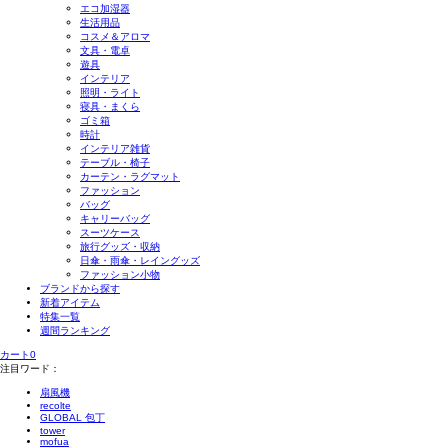
エコ加湿器
生活用品
コスメ＆アロマ
文具・電卓
遊具
インテリア
照明・ライト
寝具・まくら
ゴミ箱
時計
インテリア雑貨
テーブル・椅子
カーテン・ラグマット
ファッション
バッグ
キャリーバッグ
スーツケース
旅行グッズ・収納
日傘・雨傘・レイングッズ
ファッション小物
ブランドから探す
新着アイテム
特集一覧
週間ランキング
カート
0
注目ワード：
扇風機
recolte
GLOBAL 包丁
tower
mofua