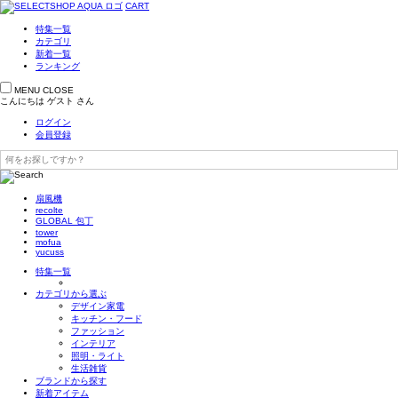
CART
特集一覧
カテゴリ
新着一覧
ランキング
MENU
CLOSE
こんにちは
ゲスト
さん
ログイン
会員登録
扇風機
recolte
GLOBAL 包丁
tower
mofua
yucuss
特集一覧
カテゴリから選ぶ
デザイン家電
キッチン・フード
ファッション
インテリア
照明・ライト
生活雑貨
ブランドから探す
新着アイテム