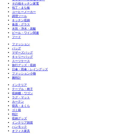
その他キッチン家電
包丁・まな板
コーヒーメーカー
調理ツール
キッチン収納
食器・グラス
水筒・浄水・炭酸
ビール・ワイン関連
フード
ファッション
バッグ
マザーズバッグ
キャリーバッグ
スーツケース
旅行グッズ・収納
日傘・雨傘・レイングッズ
ファッション小物
腕時計
インテリア
テーブル・椅子
収納棚・ワゴン
ラグ・マット
カーテン
寝具・まくら
ゴミ箱
時計
収納グッズ
インテリア雑貨
ハンモック
オフィス家具