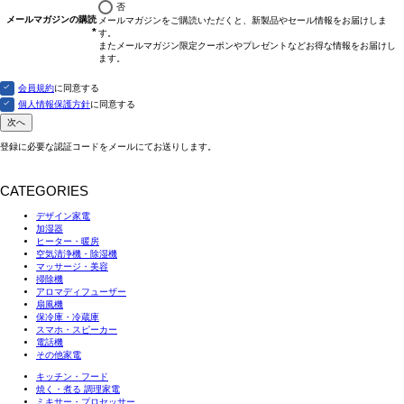
否
メールマガジンの購読
メールマガジンをご購読いただくと、新製品やセール情報をお届けしま
す。
(必
またメールマガジン限定クーポンやプレゼントなどお得な情報をお届けし
須)
ます。
会員規約
に同意する
個人情報保護方針
に同意する
次へ
登録に必要な認証コードをメールにてお送りします。
CATEGORIES
デザイン家電
加湿器
ヒーター・暖房
空気清浄機・除湿機
マッサージ・美容
掃除機
アロマディフューザー
扇風機
保冷庫・冷蔵庫
スマホ・スピーカー
電話機
その他家電
キッチン・フード
焼く・煮る 調理家電
ミキサー・プロセッサー