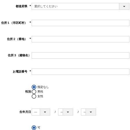
都道府県
(必
須)
住所１（市区町村）
(必
須)
住所２（番地）
(必
須)
住所３（建物名）
お電話番号
(必
須)
指定なし
性別
男性
女性
生年月日
可