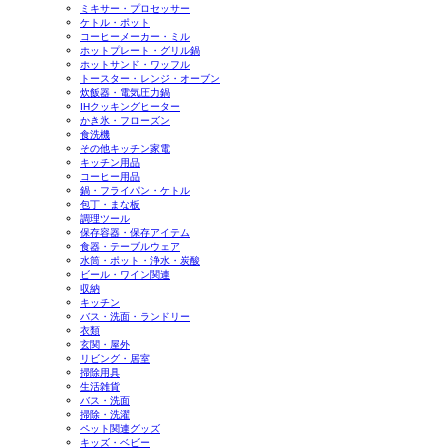
ミキサー・プロセッサー
ケトル・ポット
コーヒーメーカー・ミル
ホットプレート・グリル鍋
ホットサンド・ワッフル
トースター・レンジ・オーブン
炊飯器・電気圧力鍋
IHクッキングヒーター
かき氷・フローズン
食洗機
その他キッチン家電
キッチン用品
コーヒー用品
鍋・フライパン・ケトル
包丁・まな板
調理ツール
保存容器・保存アイテム
食器・テーブルウェア
水筒・ポット・浄水・炭酸
ビール・ワイン関連
収納
キッチン
バス・洗面・ランドリー
衣類
玄関・屋外
リビング・居室
掃除用具
生活雑貨
バス・洗面
掃除・洗濯
ペット関連グッズ
キッズ・ベビー