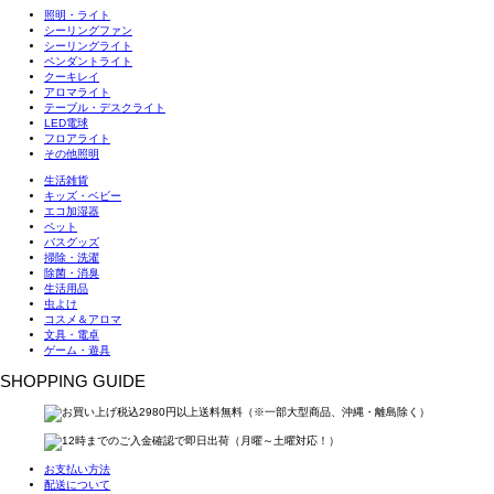
照明・ライト
シーリングファン
シーリングライト
ペンダントライト
クーキレイ
アロマライト
テーブル・デスクライト
LED電球
フロアライト
その他照明
生活雑貨
キッズ・ベビー
エコ加湿器
ペット
バスグッズ
掃除・洗濯
除菌・消臭
生活用品
虫よけ
コスメ＆アロマ
文具・電卓
ゲーム・遊具
SHOPPING GUIDE
お支払い方法
配送について