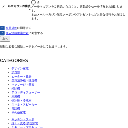
否
メールマガジンの購読
メールマガジンをご購読いただくと、新製品やセール情報をお届けしま
す。
(必
またメールマガジン限定クーポンやプレゼントなどお得な情報をお届けし
須)
ます。
会員規約
に同意する
個人情報保護方針
に同意する
次へ
登録に必要な認証コードをメールにてお送りします。
CATEGORIES
デザイン家電
加湿器
ヒーター・暖房
空気清浄機・除湿機
マッサージ・美容
掃除機
アロマディフューザー
扇風機
保冷庫・冷蔵庫
スマホ・スピーカー
電話機
その他家電
キッチン・フード
焼く・煮る 調理家電
ミキサー・プロセッサー