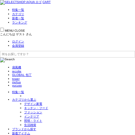
CART
特集一覧
カテゴリ
新着一覧
ランキング
MENU
CLOSE
こんにちは
ゲスト
さん
ログイン
会員登録
扇風機
recolte
GLOBAL 包丁
tower
mofua
yucuss
特集一覧
カテゴリから選ぶ
デザイン家電
キッチン・フード
ファッション
インテリア
照明・ライト
生活雑貨
ブランドから探す
新着アイテム