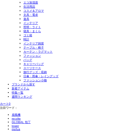
エコ加湿器
生活用品
コスメ＆アロマ
文具・電卓
遊具
インテリア
照明・ライト
寝具・まくら
ゴミ箱
時計
インテリア雑貨
テーブル・椅子
カーテン・ラグマット
ファッション
バッグ
キャリーバッグ
スーツケース
旅行グッズ・収納
日傘・雨傘・レイングッズ
ファッション小物
ブランドから探す
新着アイテム
特集一覧
週間ランキング
カート
0
注目ワード：
扇風機
recolte
GLOBAL 包丁
tower
mofua