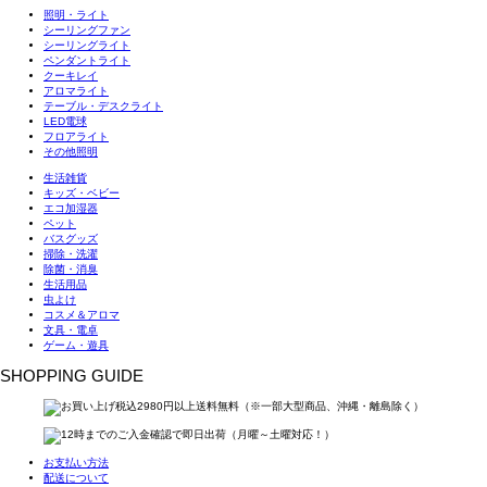
照明・ライト
シーリングファン
シーリングライト
ペンダントライト
クーキレイ
アロマライト
テーブル・デスクライト
LED電球
フロアライト
その他照明
生活雑貨
キッズ・ベビー
エコ加湿器
ペット
バスグッズ
掃除・洗濯
除菌・消臭
生活用品
虫よけ
コスメ＆アロマ
文具・電卓
ゲーム・遊具
SHOPPING GUIDE
お支払い方法
配送について