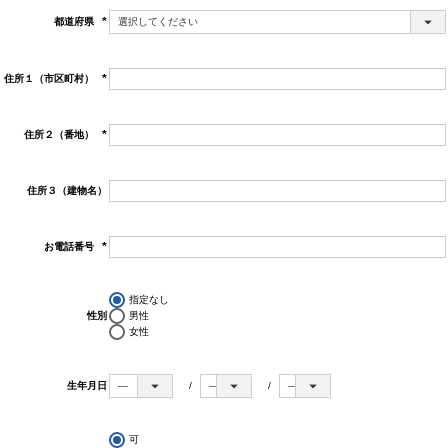
都道府県
(必
須)
住所１（市区町村）
(必
須)
住所２（番地）
(必
須)
住所３（建物名）
お電話番号
(必
須)
指定なし
性別
男性
女性
生年月日
可