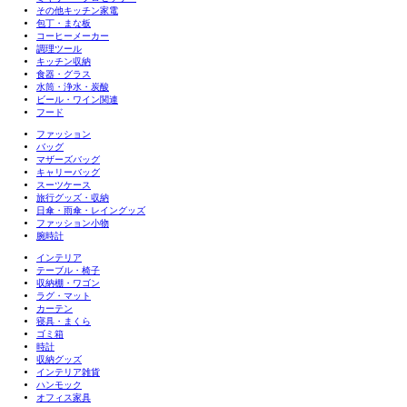
その他キッチン家電
包丁・まな板
コーヒーメーカー
調理ツール
キッチン収納
食器・グラス
水筒・浄水・炭酸
ビール・ワイン関連
フード
ファッション
バッグ
マザーズバッグ
キャリーバッグ
スーツケース
旅行グッズ・収納
日傘・雨傘・レイングッズ
ファッション小物
腕時計
インテリア
テーブル・椅子
収納棚・ワゴン
ラグ・マット
カーテン
寝具・まくら
ゴミ箱
時計
収納グッズ
インテリア雑貨
ハンモック
オフィス家具