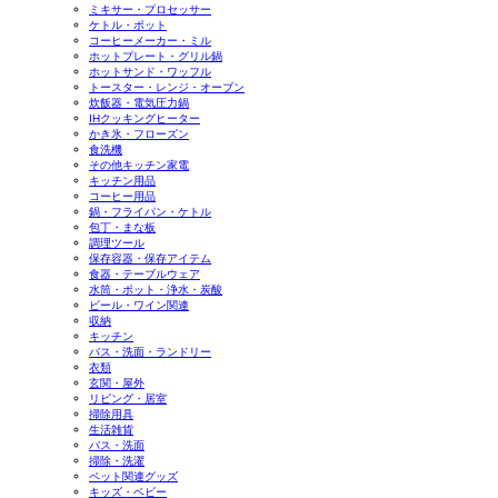
ミキサー・プロセッサー
ケトル・ポット
コーヒーメーカー・ミル
ホットプレート・グリル鍋
ホットサンド・ワッフル
トースター・レンジ・オーブン
炊飯器・電気圧力鍋
IHクッキングヒーター
かき氷・フローズン
食洗機
その他キッチン家電
キッチン用品
コーヒー用品
鍋・フライパン・ケトル
包丁・まな板
調理ツール
保存容器・保存アイテム
食器・テーブルウェア
水筒・ポット・浄水・炭酸
ビール・ワイン関連
収納
キッチン
バス・洗面・ランドリー
衣類
玄関・屋外
リビング・居室
掃除用具
生活雑貨
バス・洗面
掃除・洗濯
ペット関連グッズ
キッズ・ベビー