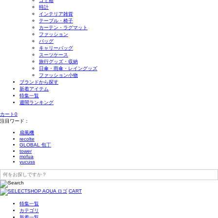
ゴミ箱
時計
インテリア雑貨
テーブル・椅子
カーテン・ラグマット
ファッション
バッグ
キャリーバッグ
スーツケース
旅行グッズ・収納
日傘・雨傘・レイングッズ
ファッション小物
ブランドから探す
新着アイテム
特集一覧
週間ランキング
カート
0
注目ワード：
扇風機
recolte
GLOBAL 包丁
tower
mofua
yucuss
CART
特集一覧
カテゴリ
新着一覧