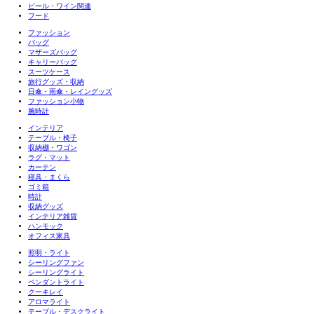
ビール・ワイン関連
フード
ファッション
バッグ
マザーズバッグ
キャリーバッグ
スーツケース
旅行グッズ・収納
日傘・雨傘・レイングッズ
ファッション小物
腕時計
インテリア
テーブル・椅子
収納棚・ワゴン
ラグ・マット
カーテン
寝具・まくら
ゴミ箱
時計
収納グッズ
インテリア雑貨
ハンモック
オフィス家具
照明・ライト
シーリングファン
シーリングライト
ペンダントライト
クーキレイ
アロマライト
テーブル・デスクライト