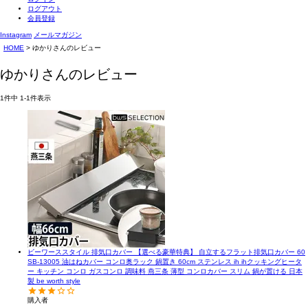
ログアウト
会員登録
Instagram
メールマガジン
HOME
ゆかりさんのレビュー
ゆかりさんのレビュー
1
件中
1
-
1
件表示
ビーワーススタイル 排気口カバー 【選べる豪華特典】 自立するフラット排気口カバー 60
SB-13005 油はねカバー コンロ奥ラック 鍋置き 60cm ステンレス ih ihクッキングヒータ
ー キッチン コンロ ガスコンロ 調味料 燕三条 薄型 コンロカバー スリム 鍋が置ける 日本
製 be worth style
購入者