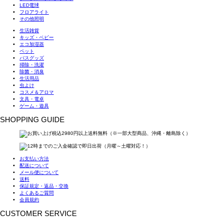
LED電球
フロアライト
その他照明
生活雑貨
キッズ・ベビー
エコ加湿器
ペット
バスグッズ
掃除・洗濯
除菌・消臭
生活用品
虫よけ
コスメ＆アロマ
文具・電卓
ゲーム・遊具
SHOPPING GUIDE
お支払い方法
配送について
メール便について
送料
保証規定・返品・交換
よくあるご質問
会員規約
CUSTOMER SERVICE