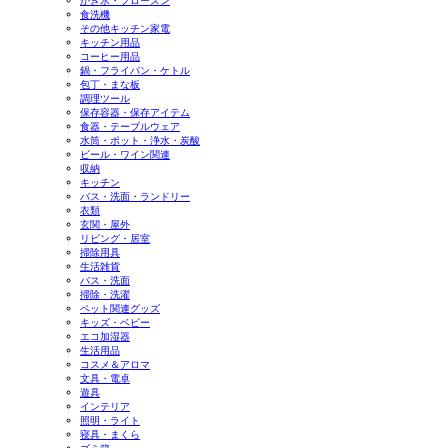
かき氷・フローズン
食洗機
その他キッチン家電
キッチン用品
コーヒー用品
鍋・フライパン・ケトル
包丁・まな板
調理ツール
保存容器・保存アイテム
食器・テーブルウェア
水筒・ポット・浄水・炭酸
ビール・ワイン関連
収納
キッチン
バス・洗面・ランドリー
衣類
玄関・屋外
リビング・居室
掃除用具
生活雑貨
バス・洗面
掃除・洗濯
ペット関連グッズ
キッズ・ベビー
エコ加湿器
生活用品
コスメ＆アロマ
文具・電卓
遊具
インテリア
照明・ライト
寝具・まくら