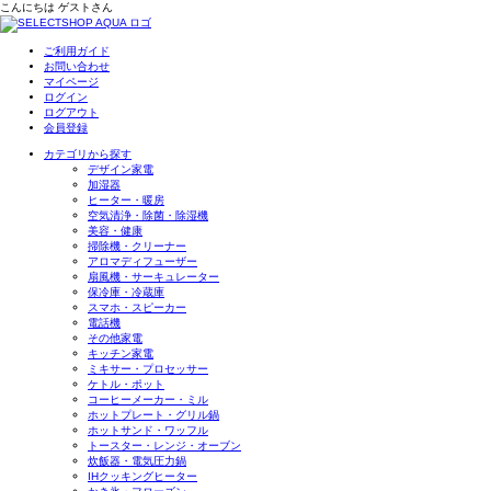
こんにちは
ゲスト
さん
ご利用ガイド
お問い合わせ
マイページ
ログイン
ログアウト
会員登録
カテゴリから探す
デザイン家電
加湿器
ヒーター・暖房
空気清浄・除菌・除湿機
美容・健康
掃除機・クリーナー
アロマディフューザー
扇風機・サーキュレーター
保冷庫・冷蔵庫
スマホ・スピーカー
電話機
その他家電
キッチン家電
ミキサー・プロセッサー
ケトル・ポット
コーヒーメーカー・ミル
ホットプレート・グリル鍋
ホットサンド・ワッフル
トースター・レンジ・オーブン
炊飯器・電気圧力鍋
IHクッキングヒーター