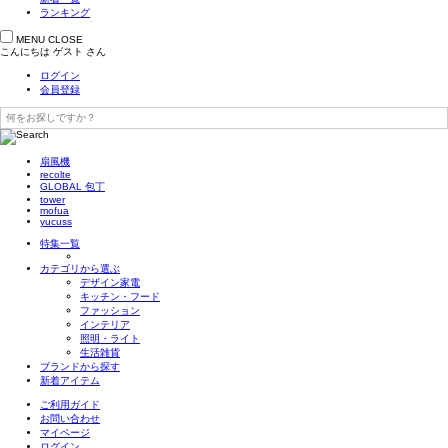
ランキング
MENU
CLOSE
こんにちは
ゲスト
さん
ログイン
会員登録
扇風機
recolte
GLOBAL 包丁
tower
mofua
yucuss
特集一覧
カテゴリから選ぶ
デザイン家電
キッチン・フード
ファッション
インテリア
照明・ライト
生活雑貨
ブランドから探す
新着アイテム
ご利用ガイド
お問い合わせ
マイページ
ログイン