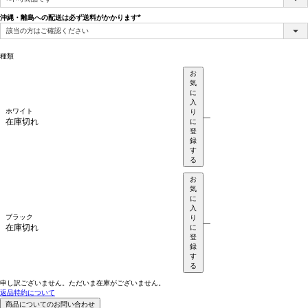
須)
沖縄・離島への配送は必ず送料がかかります
(必
須)
種類
お
気
に
入
ホワイト
り
—
在庫切れ
に
登
録
す
る
お
気
に
入
ブラック
り
—
在庫切れ
に
登
録
す
る
申し訳ございません。ただいま在庫がございません。
返品特約について
商品についてのお問い合わせ