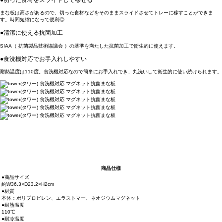
まな板は高さがあるので、切った食材などをそのままスライドさせてトレーに移すことができま
す。時間短縮になって便利◎
●清潔に使える抗菌加工
SIAA（ 抗菌製品技術協議会 ）の基準を満たした抗菌加工で衛生的に使えます。
●食洗機対応でお手入れしやすい
耐熱温度は110度。食洗機対応なので簡単にお手入れでき、丸洗いして衛生的に使い続けられます。
商品仕様
●商品サイズ
約W36.3×D23.2×H2cm
●材質
本体：ポリプロピレン、エラストマー、ネオジウムマグネット
●耐熱温度
110℃
●耐冷温度