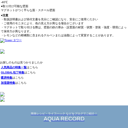
-40℃
●取り付け可能な壁面
マグネットがつく平らな面・スチール壁面
●注意
・取扱説明書および添付文書を充分にご確認になり、安全にご使用ください
・ご使用のモニタにより、色の見え方が異なる場合がございます
・マグネットで取り付ける際は、壁面の鉄の厚み・設置面の材質・状態・塗装・強度・環境によっ
て保持力が異なります。
・レモンなどの柑橘類に含まれるテルペンまたは油脂によって変質することがあります。
お探しのものは見つかりましたか
人気商品の特集一覧
はこちら
GLOBAL包丁特集
はこちら
暖房特集
はこちら
加湿器特集
はこちら
簡単レシピ・ライフハック などをブログでご紹介！
AQUA RECORD