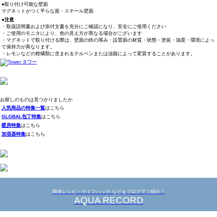
●取り付け可能な壁面
マグネットがつく平らな面・スチール壁面
●注意
・取扱説明書および添付文書を充分にご確認になり、安全にご使用ください
・ご使用のモニタにより、色の見え方が異なる場合がございます
・マグネットで取り付ける際は、壁面の鉄の厚み・設置面の材質・状態・塗装・強度・環境によっ
て保持力が異なります。
・レモンなどの柑橘類に含まれるテルペンまたは油脂によって変質することがあります。
お探しのものは見つかりましたか
人気商品の特集一覧
はこちら
GLOBAL包丁特集
はこちら
暖房特集
はこちら
加湿器特集
はこちら
簡単レシピ・ライフハック などをブログでご紹介！
AQUA RECORD