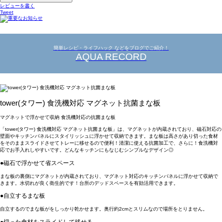
レビューを書く
Tweet
簡単レシピ・ライフハック などをブログでご紹介！
AQUA RECORD
tower(タワー) 食洗機対応 マグネット抗菌まな板
マグネットで浮かせて収納 食洗機対応の抗菌まな板
「tower(タワー) 食洗機対応 マグネット抗菌まな板」は、マグネットが内蔵されており、磁石対応の
壁面やキッチンパネルにスタイリッシュに浮かせて収納できます。まな板は高さがあり切った食材
をそのままスライドさせてトレーに移せるので便利！清潔に使える抗菌加工で、さらに！食洗機対
応でお手入れしやすいです。どんなキッチンにもなじむシンプルなデザイン◎
●磁石で浮かせて省スペース
まな板の裏側にマグネットが内蔵されており、マグネット対応のキッチンパネルに浮かせて収納で
きます。水切れが良く衛生的です！台所のデッドスペースを有効活用できます。
●自立するまな板
自立するのでまな板がをしっかり乾かせます。奥行約2cmとスリムなので場所をとりません。
●切った食材をスライドして移せる