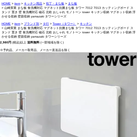
HOME
item
キッチン用品
包丁・まな板
まな板
山崎実業 まな板 食洗機対応 マグネット抗菌まな板 タワー 7012 7013 カッティングボード ス
タンド 置き 壁 食洗機対応 磁石 北欧 おしゃれ モノトーン tower キッチン収納 マグネット収納 浮
かせる収納 壁面収納 yamazaki タワーシリーズ
HOME
item
ブランド別
タ行
Tower（タワー）
キッチン
山崎実業 まな板 食洗機対応 マグネット抗菌まな板 タワー 7012 7013 カッティングボード ス
タンド 置き 壁 食洗機対応 磁石 北欧 おしゃれ モノトーン tower キッチン収納 マグネット収納 浮
かせる収納 壁面収納 yamazaki タワーシリーズ
2,980円
(税込)以上
送料無料
(一部地域を除く)
※予約品、メーカー取寄品、メーカー直送品を除く