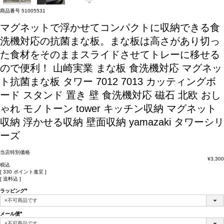
商品番号
51005531
マグネットで浮かせてコンパクトに収納できる食
洗機対応の抗菌まな板。まな板は高さがあり切っ
た食材をそのままスライドさせてトレーに移せる
ので便利！
山崎実業 まな板 食洗機対応 マグネッ
ト抗菌まな板 タワー 7012 7013 カッティングボ
ード スタンド 置き 壁 食洗機対応 磁石 北欧 おし
ゃれ モノトーン tower キッチン収納 マグネット
収納 浮かせる収納 壁面収納 yamazaki タワーシリ
ーズ
当店特別価格
¥
3,300
税込
[
330
ポイント進呈 ]
送料込
ラッピング
(必
須)
メール便
(必