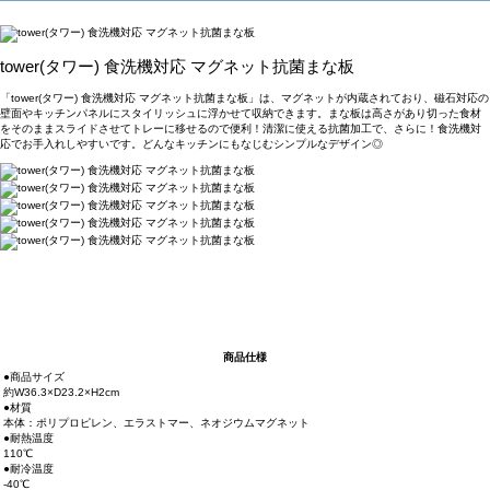
tower(タワー) 食洗機対応 マグネット抗菌まな板
「tower(タワー) 食洗機対応 マグネット抗菌まな板」は、マグネットが内蔵されており、磁石対応の
壁面やキッチンパネルにスタイリッシュに浮かせて収納できます。まな板は高さがあり切った食材
をそのままスライドさせてトレーに移せるので便利！清潔に使える抗菌加工で、さらに！食洗機対
応でお手入れしやすいです。どんなキッチンにもなじむシンプルなデザイン◎
商品仕様
●商品サイズ
約W36.3×D23.2×H2cm
●材質
本体：ポリプロピレン、エラストマー、ネオジウムマグネット
●耐熱温度
110℃
●耐冷温度
-40℃