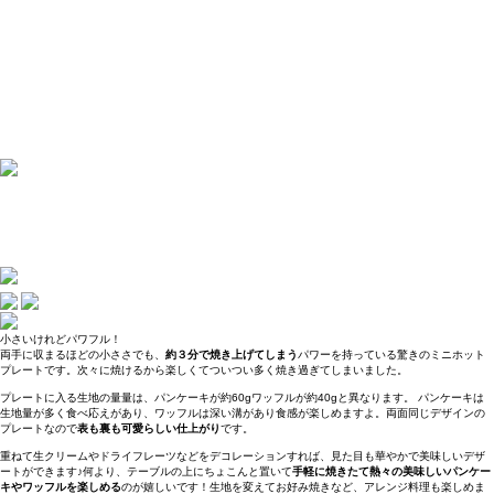
小さいけれどパワフル！
両手に収まるほどの小ささでも、
約３分で焼き上げてしまう
パワーを持っている驚きのミニホット
プレートです。次々に焼けるから楽しくてついつい多く焼き過ぎてしまいました。
プレートに入る生地の量量は、パンケーキが約60gワッフルが約40gと異なります。 パンケーキは
生地量が多く食べ応えがあり、ワッフルは深い溝があり食感が楽しめますよ。両面同じデザインの
プレートなので
表も裏も可愛らしい仕上がり
です。
重ねて生クリームやドライフレーツなどをデコレーションすれば、見た目も華やかで美味しいデザ
ートができます♪何より、テーブルの上にちょこんと置いて
手軽に焼きたて熱々の美味しいパンケー
キやワッフルを楽しめる
のが嬉しいです！生地を変えてお好み焼きなど、アレンジ料理も楽しめま