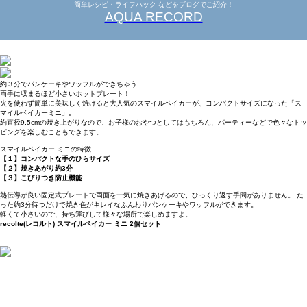
簡単レシピ・ライフハック などをブログでご紹介！
AQUA RECORD
約３分でパンケーキやワッフルができちゃう
両手に収まるほど小さいホットプレート！
火を使わず簡単に美味しく焼けると大人気のスマイルベイカーが、コンパクトサイズになった「ス
マイルベイカーミニ」。
約直径9.5cmの焼き上がりなので、お子様のおやつとしてはもちろん、パーティーなどで色々なトッ
ピングを楽しむこともできます。
スマイルベイカー ミニの特徴
【１】コンパクトな手のひらサイズ
【２】焼きあがり約3分
【３】こびりつき防止機能
熱伝導が良い固定式プレートで両面を一気に焼きあげるので、ひっくり返す手間がありません。 た
った約3分待つだけで焼き色がキレイなふんわりパンケーキやワッフルができます。
軽くて小さいので、持ち運びして様々な場所で楽しめますよ。
recolte(レコルト) スマイルベイカー ミニ 2個セット