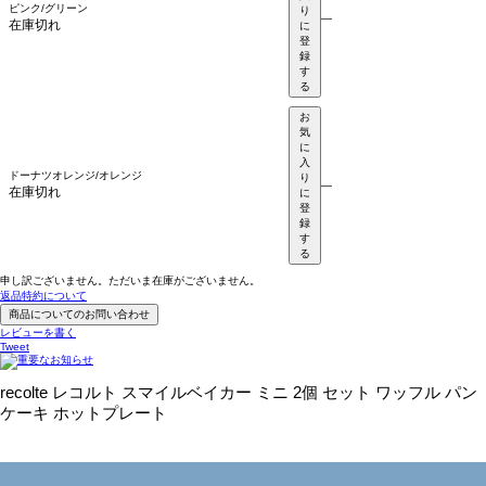
ピンク/グリーン
り
—
在庫切れ
に
登
録
す
る
お
気
に
入
ドーナツオレンジ/オレンジ
り
—
在庫切れ
に
登
録
す
る
申し訳ございません。ただいま在庫がございません。
返品特約について
商品についてのお問い合わせ
レビューを書く
Tweet
recolte レコルト スマイルベイカー ミニ 2個 セット ワッフル パン
ケーキ ホットプレート