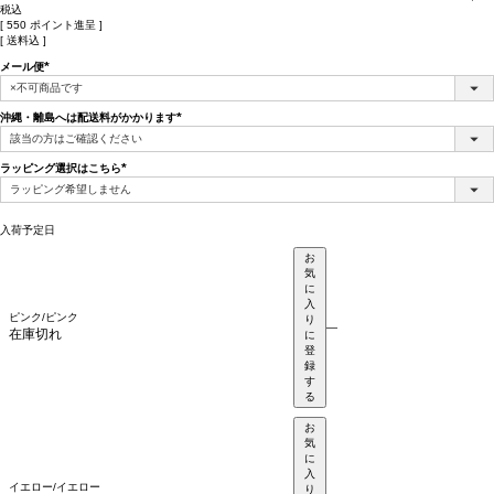
税込
[
550
ポイント進呈 ]
送料込
メール便
(必
須)
沖縄・離島へは配送料がかかります
(必
須)
ラッピング選択はこちら
(必
須)
入荷予定日
お
気
に
入
ピンク/ピンク
り
—
在庫切れ
に
登
録
す
る
お
気
に
入
イエロー/イエロー
り