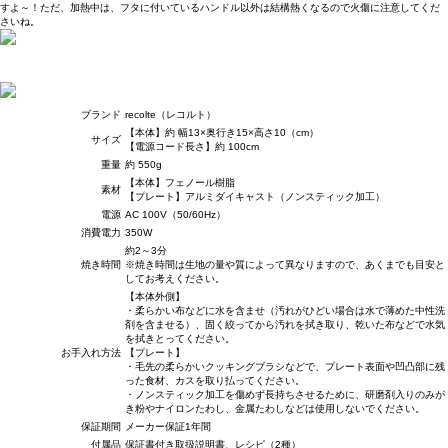
すよ～！ただ、加熱中は、フタに付いているハンドル以外は結構熱くなるので火傷に注意してくだ
さいね。
ブランド
recolte（レコルト）
【本体】約 幅13×奥行き15×高さ10（cm）
サイズ
【電源コード長さ】約 100cm
重量
約 550g
【本体】フェノール樹脂
素材
【プレート】アルミダイキャスト（ノンスティック加工）
電源
AC 100V（50/60Hz）
消費電力
350W
約2～3分
焼き時間
※焼き時間は生地の量や質によって異なりますので、あくまでも目安と
してお考えください。
【本体外側】
・柔らかい布などに水を含ませ（汚れがひどい場合は水で薄めた中性洗
剤を含ませる）、固く絞ってから汚れを拭き取り、乾いた布などで水気
を拭きとってください。
お手入れ方法
【プレート】
・毛先の柔らかいクッキングブラシなどで、プレート表面や凹凸部に残
った食材、カスを取り払ってください。
・ノンスティック加工を傷めず長持ちさせるために、研磨剤入りのみが
き粉やナイロンたわし、金属たわしなどは使用しないでください。
保証期間
メーカー保証1年間
付属品
保証書付き取扱説明書、レシピ（2種）