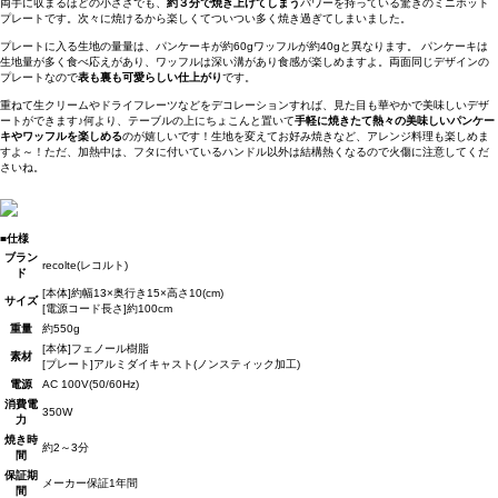
両手に収まるほどの小ささでも、
約３分で焼き上げてしまう
パワーを持っている驚きのミニホット
プレートです。次々に焼けるから楽しくてついつい多く焼き過ぎてしまいました。
プレートに入る生地の量量は、パンケーキが約60gワッフルが約40gと異なります。 パンケーキは
生地量が多く食べ応えがあり、ワッフルは深い溝があり食感が楽しめますよ。両面同じデザインの
プレートなので
表も裏も可愛らしい仕上がり
です。
重ねて生クリームやドライフレーツなどをデコレーションすれば、見た目も華やかで美味しいデザ
ートができます♪何より、テーブルの上にちょこんと置いて
手軽に焼きたて熱々の美味しいパンケー
キやワッフルを楽しめる
のが嬉しいです！生地を変えてお好み焼きなど、アレンジ料理も楽しめま
すよ～！ただ、加熱中は、フタに付いているハンドル以外は結構熱くなるので火傷に注意してくだ
さいね。
■仕様
ブラン
recolte(レコルト)
ド
[本体]約幅13×奥行き15×高さ10(cm)
サイズ
[電源コード長さ]約100cm
重量
約550g
[本体]フェノール樹脂
素材
[プレート]アルミダイキャスト(ノンスティック加工)
電源
AC 100V(50/60Hz)
消費電
350W
力
焼き時
約2～3分
間
保証期
メーカー保証1年間
間