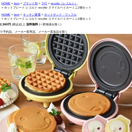
HOME
item
ブランド別
ラ行
recolte（レコルト）
ホットプレート レコルト recolte スマイルベイカーミニ2個セット
HOME
item
キッチン家電
ホットサンド・ワッフル
ホットプレート レコルト recolte スマイルベイカーミニ2個セット
2,980円
(税込)以上
送料無料
(一部地域を除く)
※予約品、メーカー取寄品、メーカー直送品を除く