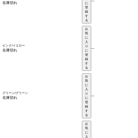
—
在庫切れ
に
登
録
す
る
お
気
に
入
ピンク/イエロー
り
—
在庫切れ
に
登
録
す
る
お
気
に
入
グリーン/グリーン
り
—
在庫切れ
に
登
録
す
る
お
気
に
入