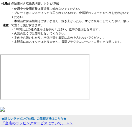
付属品
保証書付き取扱説明書、レシピ(2種)
・使用中や使用直後は高温部に触れないでください。
・プレートはノンスティック加工されているので、金属製のフォークやヘラを使わないで
ください。
・本製品に保温機能はございません。焼き上がったら、すぐに取り出してください。放っ
注意
て置くと焦げ付きます。
・1時間以上の連続使用はおやめください。故障の原因となります。
・火気の近くでは使用しないでください。
・本体を丸洗いしたり、本体内部や底部に水分を入れないでください。
・本製品にはスイッチはありません。電源プラグをコンセントに差すと加熱します。
★詳しいラッピング仕様、ご依頼方法はこちら★
「当店のラッピングサービスについて」 ＞＞