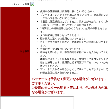
パッケージ画像
使用中や使用直後は高温部に触れないでください。
プレートはノンスティック加工されているので、金属製のフォ
ークやヘラを使わないでください。
本製品に保温機能はございません。焼き上がったら、すぐに取
り出してください。放って置くと焦げ付きます。
1時間以上の連続使用はおやめください。故障の原因となりま
す。
タコ足配線は使用しないでください。
壁や家具の近くでは使用しないでください。
ストーブやガスコンロなど、熱源の近くでは使用しないでくだ
さい。
火気の近くでは使用しないでください。
注意事項
本体を丸洗いしたり、本体内部や底部に水分を入れないでくだ
さい。
本製品にはスイッチはありません。電源プラグをコンセントに
差すと加熱します。使用後は必ず電源プラグをコンセントから
抜いてください。
プレートに入れる生地を少なくして焼くこともできますが、そ
の際は上面に焼き色がつきません。
パッケージは予告なく変更になる場合がございます。
ご了承ください。
ご使用のモニターの明るさ等により、色の見え方が異
なる場合がございます。