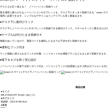
デスク上が広々使える！ ノートパソコン収納ラック
置き場所に困りがちなノートパソコンやタブレットを、デスク下にすっきり収納できる「smart
場所に設置できます。シンプルなデザインはインテリアにも良く馴染みます。
●デスク下に後付けラック
デスク下にノートパソコンやタブレットが収納できる後付けラック。スチールラックに乗せるだけ
●ケーブルは付けたまま収納ＯＫ
側面があいているので、電源コードを接続したままでも干渉せずに収納できます。
●便利なフック付き
ラック側面に掛けられるフックが付属。ヘッドセットやお掃除ブラシなどもまとめて収納できます
●落下＆キズを防ぐ安心設計
ノートパソコンの落下を防ぐガード付き。パソコンとラックの設置面にはキズ防止のフェルトも付
商品仕様
●サイズ
W6.2×D24×H7.5cm(1つあたり)
●内寸サイズ
収納部：D23.6×H6.9cm
●重量