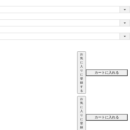
お
気
に
入
り
カートに入れる
に
登
録
す
る
お
気
に
入
り
カートに入れる
に
登
録