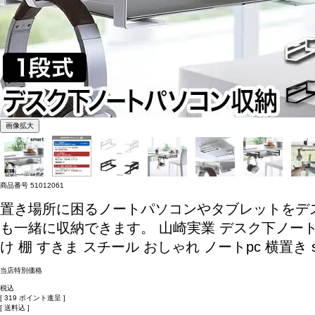
画像拡大
商品番号
51012061
置き場所に困るノートパソコンやタブレットをデ
も一緒に収納できます。
山崎実業 デスク下ノートパソ
け 棚 すきま スチール おしゃれ ノートpc 横置き s
当店特別価格
税込
[
319
ポイント進呈 ]
送料込