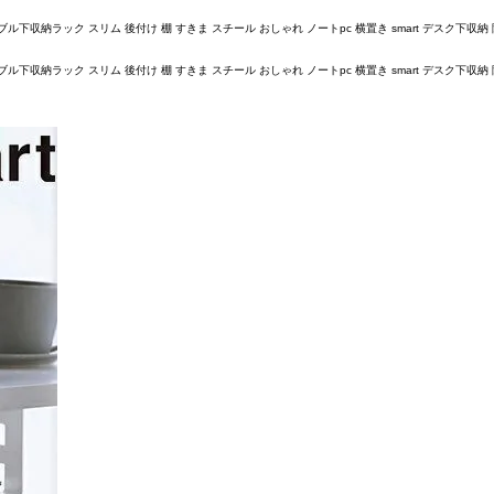
テーブル下収納ラック スリム 後付け 棚 すきま スチール おしゃれ ノートpc 横置き smart デスク下収納 
テーブル下収納ラック スリム 後付け 棚 すきま スチール おしゃれ ノートpc 横置き smart デスク下収納 