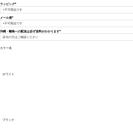
ラッピング
(必
須)
メール便
(必
須)
沖縄・離島への配送は必ず送料がかかります
(必
須)
カラー名
ホワイト
ブラック