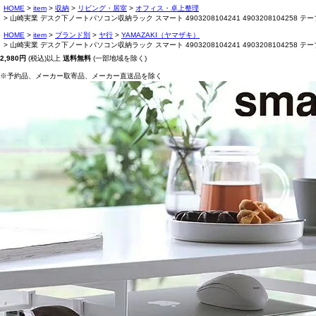
HOME
item
収納
リビング・居室
オフィス・卓上整理
山崎実業 デスク下ノートパソコン収納ラック スマート 4903208104241 4903208104258 
HOME
item
ブランド別
ヤ行
YAMAZAKI（ヤマザキ）
山崎実業 デスク下ノートパソコン収納ラック スマート 4903208104241 4903208104258 
2,980円
(税込)以上
送料無料
(一部地域を除く)
※予約品、メーカー取寄品、メーカー直送品を除く