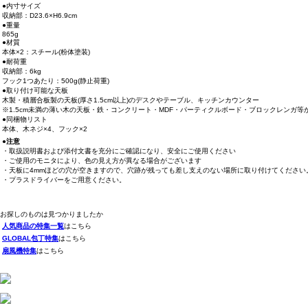
●内寸サイズ
収納部：D23.6×H6.9cm
●重量
865g
●材質
本体×2：スチール(粉体塗装)
●耐荷重
収納部：6kg
フック1つあたり：500g(静止荷重)
●取り付け可能な天板
木製・積層合板製の天板(厚さ1.5cm以上)のデスクやテーブル、キッチンカウンター
※1.5cm未満の薄い木の天板・鉄・コンクリート・MDF・パーティクルボード・ブロックレンガ
●同梱物リスト
本体、木ネジ×4、フック×2
●注意
・取扱説明書および添付文書を充分にご確認になり、安全にご使用ください
・ご使用のモニタにより、色の見え方が異なる場合がございます
・天板に4mmほどの穴が空きますので、穴跡が残っても差し支えのない場所に取り付けてください
・プラスドライバーをご用意ください。
お探しのものは見つかりましたか
人気商品の特集一覧
はこちら
GLOBAL包丁特集
はこちら
扇風機特集
はこちら