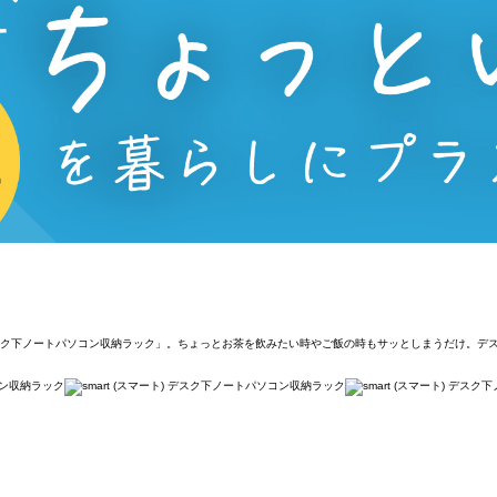
 デスク下ノートパソコン収納ラック」。ちょっとお茶を飲みたい時やご飯の時もサッとしまうだけ。