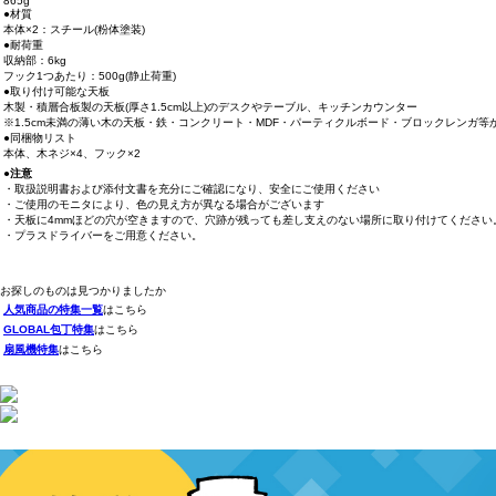
865g
●材質
本体×2：スチール(粉体塗装)
●耐荷重
収納部：6kg
フック1つあたり：500g(静止荷重)
●取り付け可能な天板
木製・積層合板製の天板(厚さ1.5cm以上)のデスクやテーブル、キッチンカウンター
※1.5cm未満の薄い木の天板・鉄・コンクリート・MDF・パーティクルボード・ブロックレンガ
●同梱物リスト
本体、木ネジ×4、フック×2
●注意
・取扱説明書および添付文書を充分にご確認になり、安全にご使用ください
・ご使用のモニタにより、色の見え方が異なる場合がございます
・天板に4mmほどの穴が空きますので、穴跡が残っても差し支えのない場所に取り付けてください
・プラスドライバーをご用意ください。
お探しのものは見つかりましたか
人気商品の特集一覧
はこちら
GLOBAL包丁特集
はこちら
扇風機特集
はこちら