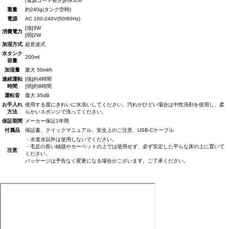
[電源コード長さ]約95cm
重量
約240g(タンク空時)
電源
AC 100-240V(50/60Hz)
[強]3W
消費電力
[弱]2W
加湿方式
超音波式
水タンク
200ml
容量
加湿量
最大 50ml/h
連続運転
[強]約4時間
時間
[弱]約8時間
運転音
最大 35dB
お手入れ
使用する度にきれいに水洗いしてください。汚れがひどい場合は中性洗剤を使用し、柔
方法
らかいスポンジで洗ってください。
保証期間
メーカー保証1年間
付属品
保証書、クイックマニュアル、安全上のご注意、USB-Cケーブル
・水道水以外は使用しないでください。
・毛足の長い絨毯やカーペットの上では使用せず、必ず安定した平らな床の上に置いて
注意
ください。
パッケージは予告なく変更になる場合がございます。ご了承ください。