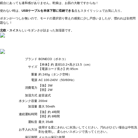
鏡台にあっても違和感がありません。乾燥は、お肌の大敵ですからね！
使わない時は、
USBケーブルを本体下部に収納できる
点もスタイリッシュでお気に入り。
ボタンが一つしか無いので、モードの選択切り替えの感覚に少し戸惑いましたが、慣れれば全然問
題なし！
北欧・スイス
らしいモダンさが詰まった加湿器です。
ブランド
BONECO（ボネコ）
【本体】約 直径10.2×高さ13.5（cm）
サイズ
【電源コード長さ】約 95cm
重量
約 240g（タンク空時）
電源
AC 100-240V（50/60Hz）
【強】3W
消費電力
【弱】2W
加湿方式
超音波式
水タンク容量
200ml
加湿量
最大 50ml/h
【強】約 4時間
連続運転時間
【弱】約 8時間
運転音
最大 35dB
使用する度にきれいに水洗いしてください。汚れがひどい場合は中性洗
お手入れ方法
剤を使用し、柔らかいスポンジで洗ってください。
保証期間
メーカー保証1年間