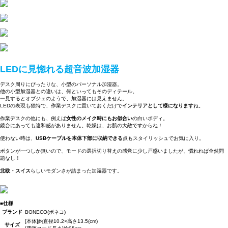
LEDに見惚れる超音波加湿器
デスク周りにぴったりな、小型のパーソナル加湿器。
他の小型加湿器との違いは、何といってもそのディテール。
一見するとオブジェのようで、加湿器には見えません。
LEDの表現も独特で、作業デスクに置いておくだけで
インテリアとして様になります
ね。
作業デスクの他にも、例えば
女性のメイク時にもお似合い
の白いボディ。
鏡台にあっても違和感がありません。乾燥は、お肌の大敵ですからね！
使わない時は、
USBケーブルを本体下部に収納できる
点もスタイリッシュでお気に入り。
ボタンが一つしか無いので、モードの選択切り替えの感覚に少し戸惑いましたが、慣れれば全然問
題なし！
北欧・スイス
らしいモダンさが詰まった加湿器です。
■仕様
ブランド
BONECO(ボネコ)
[本体]約直径10.2×高さ13.5(cm)
サイズ