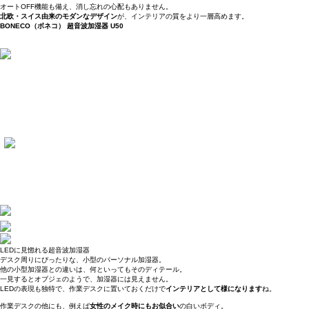
オートOFF機能も備え、消し忘れの心配もありません。
北欧・スイス由来のモダンなデザイン
が、インテリアの質をより一層高めます。
BONECO（ボネコ） 超音波加湿器 U50
LEDに見惚れる超音波加湿器
デスク周りにぴったりな、小型のパーソナル加湿器。
他の小型加湿器との違いは、何といってもそのディテール。
一見するとオブジェのようで、加湿器には見えません。
LEDの表現も独特で、作業デスクに置いておくだけで
インテリアとして様になります
ね。
作業デスクの他にも、例えば
女性のメイク時にもお似合い
の白いボディ。