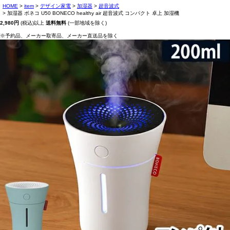
HOME
item
デザイン家電
加湿器
超音波式
加湿器 ボネコ U50 BONECO healthy air 超音波式 コンパクト 卓上 加湿機
2,980円
(税込)以上
送料無料
(一部地域を除く)
※予約品、メーカー取寄品、メーカー直送品を除く