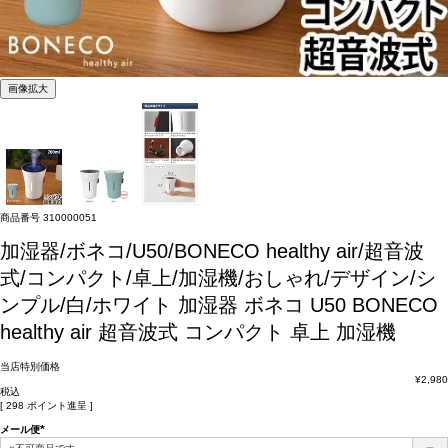
画像拡大
商品番号
310000051
加湿器/ボネコ/U50/BONECO healthy air/超音波
式/コンパクト/卓上/加湿機/おしゃれ/デザイン/シ
ンプル/白/ホワイト
加湿器 ボネコ U50 BONECO
healthy air 超音波式 コンパクト 卓上 加湿機
当店特別価格
¥
2,980
税込
[
298
ポイント進呈 ]
メール便
(必