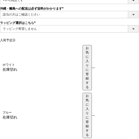
須)
沖縄・離島への配送は必ず送料がかかります
(必
須)
ラッピング選択はこちら
(必
須)
入荷予定日
お
気
に
入
ホワイト
り
—
在庫切れ
に
登
録
す
る
お
気
に
入
ブルー
り
—
在庫切れ
に
登
録
す
る