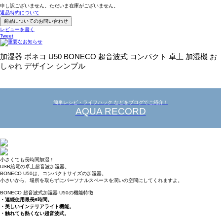
申し訳ございません。ただいま在庫がございません。
返品特約について
商品についてのお問い合わせ
レビューを書く
Tweet
加湿器 ボネコ U50 BONECO 超音波式 コンパクト 卓上 加湿機 お
しゃれ デザイン シンプル
簡単レシピ・ライフハック などをブログでご紹介！
AQUA RECORD
小さくても長時間加湿！
USB給電の卓上超音波加湿器。
BONECO U50は、コンパクトサイズの加湿器。
小さいから、場所を取らずにパーソナルスペースを潤いの空間にしてくれますよ。
BONECO 超音波式加湿器 U50の機能特徴
・連続使用最長8時間。
・美しいインテリアライト機能。
・触れても熱くない超音波式。