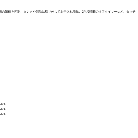
菌の繁殖を抑制、タンクや部品は取り外してお手入れ簡単。2/4/6時間のオフタイマーなど、タッチ