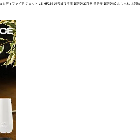
ミディファイア ジェット LS-HFJ24 超音波加湿器 超音波加湿器 超音波 超音波式 おしゃれ 上部給水 