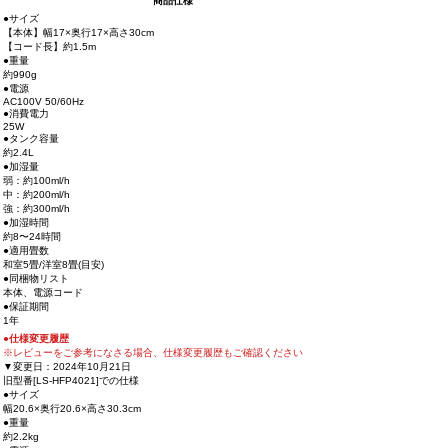
商品仕様
●サイズ
【本体】幅17×奥行17×高さ30cm
【コード長】約1.5m
●重量
約990g
●電源
AC100V 50/60Hz
●消費電力
25W
●タンク容量
約2.4L
●加湿量
弱：約100ml/h
中：約200ml/h
強：約300ml/h
●加湿時間
約8〜24時間
●適用畳数
和室5畳/洋室8畳(目安)
●同梱物リスト
本体、電源コード
●保証期間
1年
●仕様変更履歴
※レビューをご参考になさる場合、仕様変更履歴もご確認ください
▼変更日：2024年10月21日
旧型番[LS-HFP4021]での仕様
●サイズ
幅20.6×奥行20.6×高さ30.3cm
●重量
約2.2kg