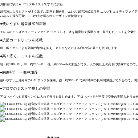
お部屋に馴染み パワフルミストですぐに加湿
超音波によりミストがすぐ出てお部屋を潤せる、エレス 超音波式加湿器 エルズヒュミディファイア 
パネルで操作可能。LEDの光が癒されるデザインが特徴です。
●使いやすい超音波式加湿器
エレスのエルズヒュミディファイア ジェットは、水を超音波で振動させ、発生したミストを空気中
●抗菌カートリッジを搭載
銀・銅イオンにより雑菌の繁殖を抑え、カルキなどによる白い粉の発生も低減します。
●高く広く、ミストを拡散
弱：約100ml/h、中：約200ml/h、強：約300ml/hの加湿ができ、人の胸以上の高さに噴霧する
●約8時間、一晩中加湿
使いやすい上部給水の2.4Lタンクを採用。強：約300ml/hで約8時間の長時間加湿ができるので、
●アロマのミストで癒しの空間
アロマオイルを直接タンクに入れて香りを楽しめます。アロマパッドが不要で交換の手間もありま