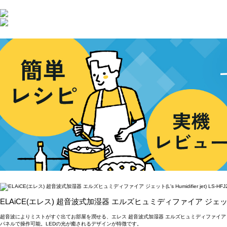
ELAiCE(エレス) 超音波式加湿器 エルズヒュミディファイア ジェット(L's Hum
超音波によりミストがすぐ出てお部屋を潤せる、エレス 超音波式加湿器 エルズヒュミディファイア 
パネルで操作可能。LEDの光が癒されるデザインが特徴です。