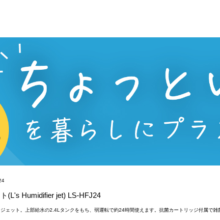
idifier jet) LS-HFJ24
ジェット。上部給水の2.4Lタンクをもち、弱運転で約24時間使えます。抗菌カートリッジ付属で雑