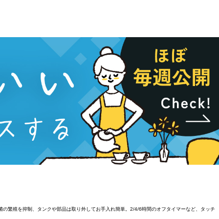
菌の繁殖を抑制、タンクや部品は取り外してお手入れ簡単。2/4/6時間のオフタイマーなど、タッチ