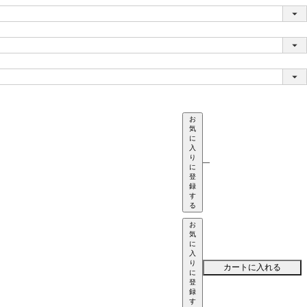
お
気
に
入
り
—
に
登
録
す
る
お
気
に
入
り
カートに入れる
に
登
録
す