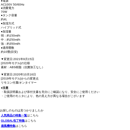
●電源
AC100V 50/60Hz
●消費電力
70W
●タンク容量
約4L
●加湿方式
ハイブリッド式
●加湿量
弱：約150ml/h
中：約250ml/h
強：約350ml/h
●適用畳数
約10畳(目安)
▼変更日:2021年9月15日
[2020年モデル]の仕様
素材：ABS樹脂（抗菌加工なし）
▼変更日:2020年10月16日
[2019年モデル]からの変更点
リモコン付属/オンタイマー
●注意
・取扱説明書および添付文書を充分にご確認になり、安全にご使用ください
・ご使用のモニタにより、色の見え方が異なる場合がございます
お探しのものは見つかりましたか
人気商品の特集一覧
はこちら
GLOBAL包丁特集
はこちら
扇風機特集
はこちら