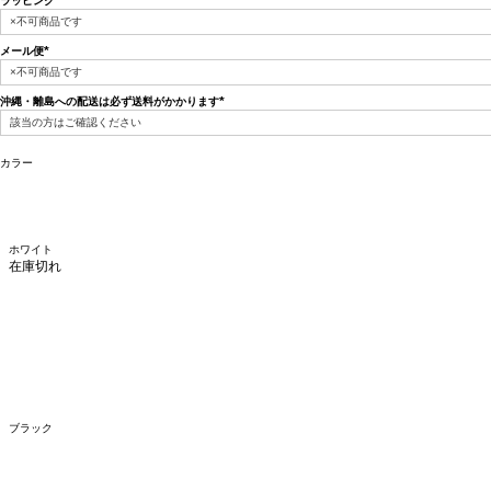
ラッピング
(必
須)
メール便
(必
須)
沖縄・離島への配送は必ず送料がかかります
(必
須)
カラー
ホワイト
在庫切れ
ブラック