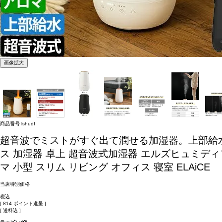
画像拡大
商品番号
lshudf
超音波でミストがすぐ出て潤せる加湿器。上部給水
ス 加湿器 卓上 超音波式加湿器 エルズヒュミディフ
マ 小型 スリム リビング オフィス 寝室 ELAiCE
当店特別価格
税込
[
814
ポイント進呈 ]
送料込