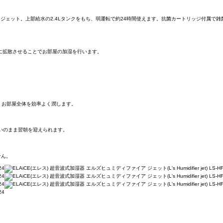
ジェット。上部給水の2.4Lタンクをもち、弱運転で約24時間使えます。抗菌カートリッジ付属で雑
に拡散させることでお部屋の加湿を行います。
ので、お部屋全体を効率よく潤します。
潤いのまま翌朝を迎えられます。
せん。