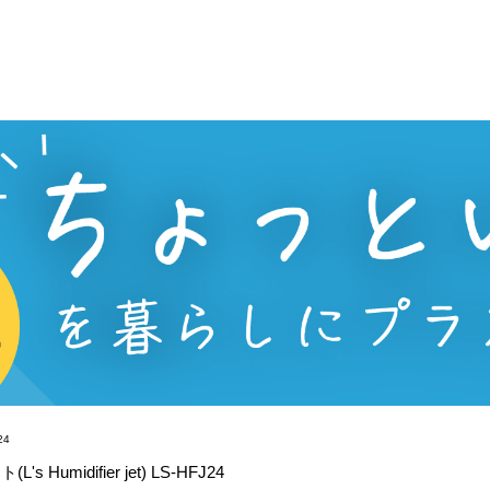
idifier jet) LS-HFJ24