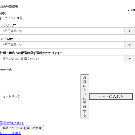
当店特別価格
¥
880
税込
[
9
ポイント進呈 ]
ラッピング
(必
須)
メール便
(必
須)
沖縄・離島への配送は必ず送料がかかります
(必
須)
カラー名
お
気
に
入
り
カートに入れる
カートリッジ
に
登
録
す
る
返品特約について
商品についてのお問い合わせ
レビューを書く