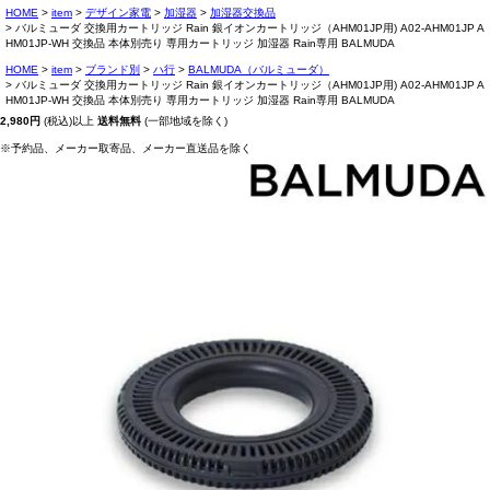
HOME
item
デザイン家電
加湿器
加湿器交換品
バルミューダ 交換用カートリッジ Rain 銀イオンカートリッジ（AHM01JP用) A02-AHM01JP A
HM01JP-WH 交換品 本体別売り 専用カートリッジ 加湿器 Rain専用 BALMUDA
HOME
item
ブランド別
ハ行
BALMUDA（バルミューダ）
バルミューダ 交換用カートリッジ Rain 銀イオンカートリッジ（AHM01JP用) A02-AHM01JP A
HM01JP-WH 交換品 本体別売り 専用カートリッジ 加湿器 Rain専用 BALMUDA
2,980円
(税込)以上
送料無料
(一部地域を除く)
※予約品、メーカー取寄品、メーカー直送品を除く