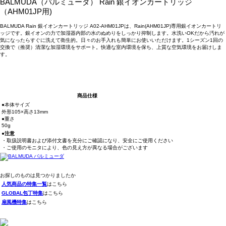
BALMUDA（バルミューダ） Rain 銀イオンカートリッジ
（AHM01JP用)
BALMUDA Rain 銀イオンカートリッジ A02-AHM01JPは、Rain(AHM01JP)専用銀イオンカートリ
ッジです。銀イオンの力で加湿器内部の水のぬめりをしっかり抑制します。水洗いOKだから汚れが
気になったらすぐに洗えて衛生的。日々のお手入れも簡単にお使いいただけます。1シーズン1回の
交換で（推奨）清潔な加湿環境をサポート。快適な室内環境を保ち、上質な空気環境をお届けしま
す。
商品仕様
●本体サイズ
外形105×高さ13mm
●重さ
50g
●注意
・取扱説明書および添付文書を充分にご確認になり、安全にご使用ください
・ご使用のモニタにより、色の見え方が異なる場合がございます
お探しのものは見つかりましたか
人気商品の特集一覧
はこちら
GLOBAL包丁特集
はこちら
扇風機特集
はこちら