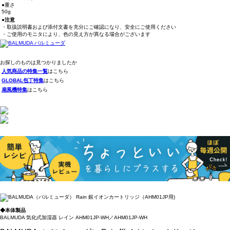
●重さ
50g
●注意
・取扱説明書および添付文書を充分にご確認になり、安全にご使用ください
・ご使用のモニタにより、色の見え方が異なる場合がございます
お探しのものは見つかりましたか
人気商品の特集一覧
はこちら
GLOBAL包丁特集
はこちら
扇風機特集
はこちら
◆本体製品
BALMUDA 気化式加湿器 レイン AHM01JP-WH／AHM01JP-WH