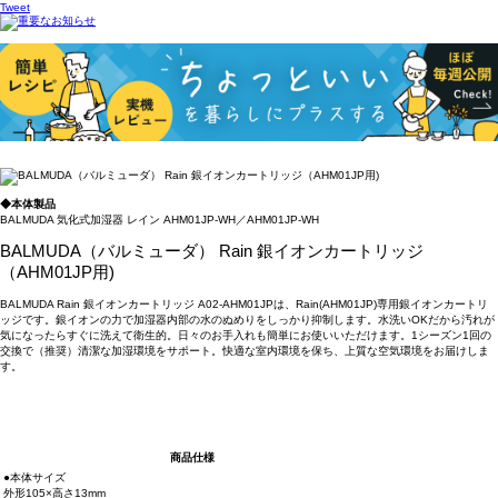
Tweet
◆本体製品
BALMUDA 気化式加湿器 レイン AHM01JP-WH／AHM01JP-WH
BALMUDA（バルミューダ） Rain 銀イオンカートリッジ
（AHM01JP用)
BALMUDA Rain 銀イオンカートリッジ A02-AHM01JPは、Rain(AHM01JP)専用銀イオンカートリ
ッジです。銀イオンの力で加湿器内部の水のぬめりをしっかり抑制します。水洗いOKだから汚れが
気になったらすぐに洗えて衛生的。日々のお手入れも簡単にお使いいただけます。1シーズン1回の
交換で（推奨）清潔な加湿環境をサポート。快適な室内環境を保ち、上質な空気環境をお届けしま
す。
商品仕様
●本体サイズ
外形105×高さ13mm