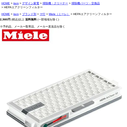
HOME
item
デザイン家電
掃除機・クリーナー
掃除機パーツ・交換品
HEPAエアクリーンフィルター
HOME
item
ブランド別
マ行
Miele（ミーレ）
HEPAエアクリーンフィルター
2,980円
(税込)以上
送料無料
(一部地域を除く)
※予約品、メーカー取寄品、メーカー直送品を除く