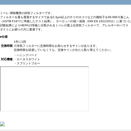
ミーレ 掃除機用の排気フィルターです。
フィルターを最も透過するサイズである0.3μm以上のチリやホコリなどの微粒子を99.999％集じん
（ASTM F1977に準拠したテスト結果）。ヨーロッパの統一規格（DIN EN 1822/2011）に基づいた
試験結果によりHEPA13等級に分類されるミーレの最上位排気フィルターで、アレルギーやハウス
ダストにお困りの方に最適です。
■仕様
1年に1回
交換時期
※排気フィルターに交換時期をお知らせするサインがあります。
交換時期を経過していなくても、交換サインが出たら取り替えてください。
・ハミングバード
対応機種
・ロータスホワイト
・スプリントブルー