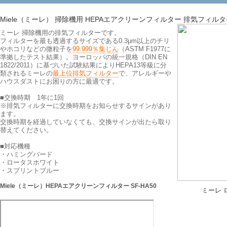
Miele（ミーレ） 掃除機用 HEPAエアクリーンフィルター 排気フィルタ
ミーレ 掃除機用の排気フィルターです。
フィルターを最も透過するサイズである0.3μm以上のチリ
やホコリなどの微粒子を
99.999％集じん
（ASTM F1977に
準拠したテスト結果）。ヨーロッパの統一規格（DIN EN
1822/2011）に基づいた試験結果によりHEPA13等級に分
類されるミーレの
最上位排気フィルター
で、アレルギーや
ハウスダストにお困りの方に最適です。
■交換時期 1年に1回
※排気フィルターに交換時期をお知らせするサインがあり
ます。
交換時期を経過していなくても、交換サインが出たら取り
替えてください。
■対応機種
・ハミングバード
・ロータスホワイト
・スプリントブルー
Miele（ミーレ）HEPAエアクリーンフィルター SF-HA50
ミーレ 