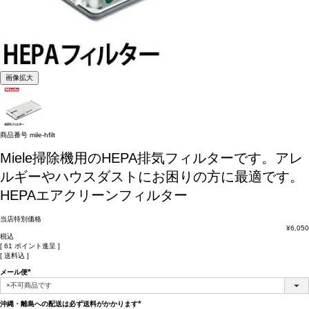
画像拡大
商品番号
mile-hfilt
Miele掃除機用のHEPA排気フィルターです。アレ
ルギーやハウスダストにお困りの方に最適です。
HEPAエアクリーンフィルター
当店特別価格
¥
6,050
税込
[
61
ポイント進呈 ]
送料込
メール便
(必
須)
沖縄・離島への配送は必ず送料がかかります