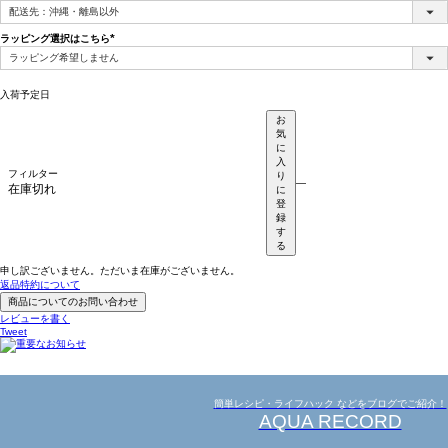
(必
須)
ラッピング選択はこちら
(必
須)
入荷予定日
お
気
に
入
フィルター
り
—
在庫切れ
に
登
録
す
る
申し訳ございません。ただいま在庫がございません。
返品特約について
商品についてのお問い合わせ
レビューを書く
Tweet
簡単レシピ・ライフハック などをブログでご紹介！
AQUA RECORD