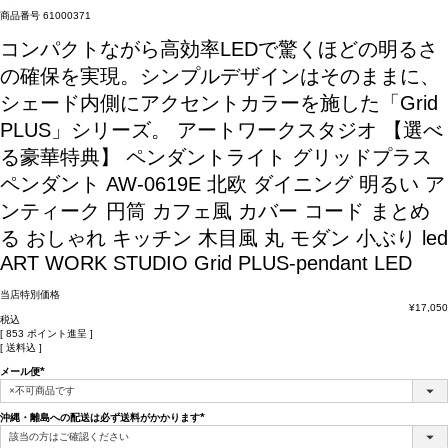
商品番号
61000371
コンパクトながら高効率LEDで驚くほどの明るさ
の確保を実現。シンプルデザインはそのままに、
シェード内側にアクセントカラーを施した「Grid
PLUS」シリーズ。
アートワークスタジオ 【選べ
る豪華特典】 ペンダントライト グリッドプラス
ペンダント AW-0619E 北欧 ダイニング 明るい ア
ンティーク 円筒 カフェ風 カバー コード まとめ
る おしゃれ キッチン 木目風 丸 モダン 小ぶり led
ART WORK STUDIO Grid PLUS-pendant LED
当店特別価格
¥
17,050
税込
[
853
ポイント進呈 ]
送料込
メール便
(必
須)
沖縄・離島への配送は必ず送料がかかります
(必
須)