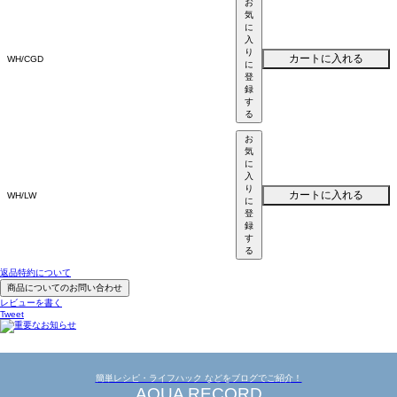
お
気
に
入
り
カートに入れる
WH/CGD
に
登
録
す
る
お
気
に
入
り
カートに入れる
WH/LW
に
登
録
す
る
返品特約について
商品についてのお問い合わせ
レビューを書く
Tweet
簡単レシピ・ライフハック などをブログでご紹介！
AQUA RECORD