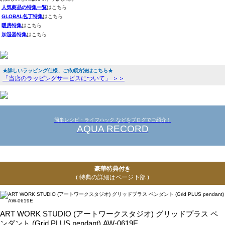
人気商品の特集一覧
はこちら
GLOBAL包丁特集
はこちら
暖房特集
はこちら
加湿器特集
はこちら
★詳しいラッピング仕様、ご依頼方法はこちら★
「当店のラッピングサービスについて」 ＞＞
簡単レシピ・ライフハック などをブログでご紹介！
AQUA RECORD
豪華特典付き
( 特典の詳細はページ下部 )
ART WORK STUDIO (アートワークスタジオ) グリッドプラス ペ
ンダント (Grid PLUS pendant) AW-0619E