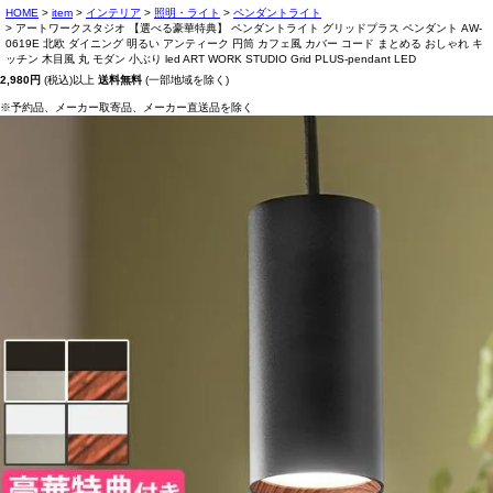
HOME
item
インテリア
照明・ライト
ペンダントライト
アートワークスタジオ 【選べる豪華特典】 ペンダントライト グリッドプラス ペンダント AW-
0619E 北欧 ダイニング 明るい アンティーク 円筒 カフェ風 カバー コード まとめる おしゃれ キ
ッチン 木目風 丸 モダン 小ぶり led ART WORK STUDIO Grid PLUS-pendant LED
2,980円
(税込)以上
送料無料
(一部地域を除く)
※予約品、メーカー取寄品、メーカー直送品を除く