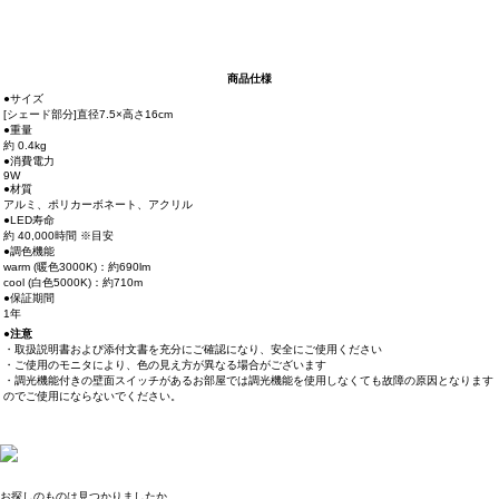
商品仕様
●サイズ
[シェード部分]直径7.5×高さ16cm
●重量
約 0.4kg
●消費電力
9W
●材質
アルミ、ポリカーボネート、アクリル
●LED寿命
約 40,000時間 ※目安
●調色機能
warm (暖色3000K)：約690lm
cool (白色5000K)：約710m
●保証期間
1年
●注意
・取扱説明書および添付文書を充分にご確認になり、安全にご使用ください
・ご使用のモニタにより、色の見え方が異なる場合がございます
・調光機能付きの壁面スイッチがあるお部屋では調光機能を使用しなくても故障の原因となります
のでご使用にならないでください。
お探しのものは見つかりましたか