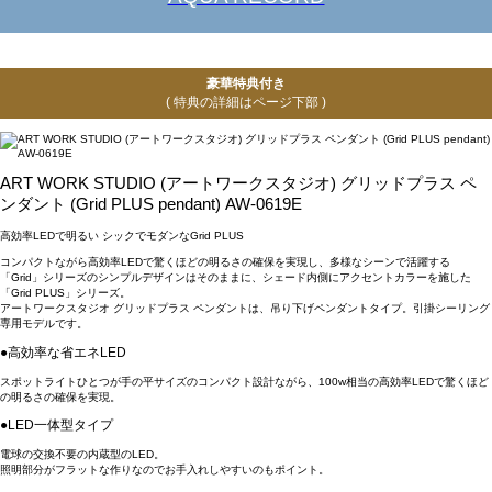
豪華特典付き
( 特典の詳細はページ下部 )
ART WORK STUDIO (アートワークスタジオ) グリッドプラス ペ
ンダント (Grid PLUS pendant) AW-0619E
高効率LEDで明るい シックでモダンなGrid PLUS
コンパクトながら高効率LEDで驚くほどの明るさの確保を実現し、多様なシーンで活躍する
「Grid」シリーズのシンプルデザインはそのままに、シェード内側にアクセントカラーを施した
「Grid PLUS」シリーズ。
アートワークスタジオ グリッドプラス ペンダントは、吊り下げペンダントタイプ。引掛シーリング
専用モデルです。
●高効率な省エネLED
スポットライトひとつが手の平サイズのコンパクト設計ながら、100w相当の高効率LEDで驚くほど
の明るさの確保を実現。
●LED一体型タイプ
電球の交換不要の内蔵型のLED。
照明部分がフラットな作りなのでお手入れしやすいのもポイント。