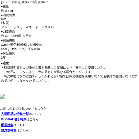
[シェード部分]直径7.5×高さ16cm
●重量
約 0.4kg
●消費電力
9W
●材質
アルミ、ポリカーボネート、アクリル
●LED寿命
約 40,000時間 ※目安
●調色機能
warm (暖色3000K)：約690lm
cool (白色5000K)：約710m
●保証期間
1年
●注意
・取扱説明書および添付文書を充分にご確認になり、安全にご使用ください
・ご使用のモニタにより、色の見え方が異なる場合がございます
・調光機能付きの壁面スイッチがあるお部屋では調光機能を使用しなくても故障の原因となります
のでご使用にならないでください。
お探しのものは見つかりましたか
人気商品の特集一覧
はこちら
GLOBAL包丁特集
はこちら
暖房特集
はこちら
加湿器特集
はこちら