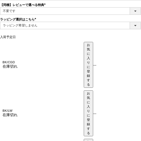
【同梱】レビューで選べる特典
(必
須)
ラッピング選択はこちら
(必
須)
入荷予定日
お
気
に
入
BK/CGD
り
—
在庫切れ
に
登
録
す
る
お
気
に
入
BK/LW
り
—
在庫切れ
に
登
録
す
る