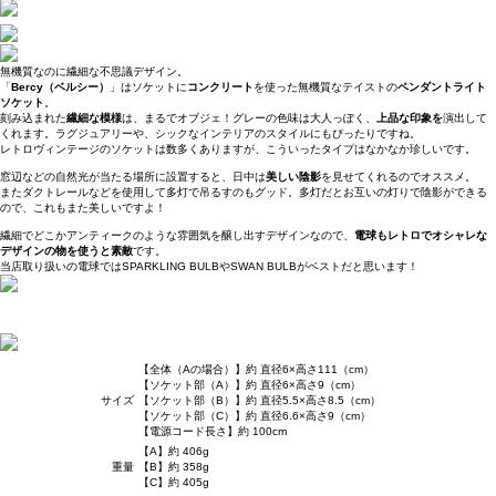
無機質なのに繊細な不思議デザイン。
「
Bercy（ベルシー）
」はソケットに
コンクリート
を使った無機質なテイストの
ペンダントライト
ソケット
。
刻み込まれた
繊細な模様
は、まるでオブジェ！グレーの色味は大人っぽく、
上品な印象を
演出して
くれます。ラグジュアリーや、シックなインテリアのスタイルにもぴったりですね。
レトロヴィンテージのソケットは数多くありますが、こういったタイプはなかなか珍しいです。
窓辺などの自然光が当たる場所に設置すると、日中は
美しい陰影
を見せてくれるのでオススメ。
またダクトレールなどを使用して多灯で吊るすのもグッド。多灯だとお互いの灯りで陰影ができる
ので、これもまた美しいですよ！
繊細でどこかアンティークのような雰囲気を醸し出すデザインなので、
電球もレトロでオシャレな
デザインの物を使うと素敵
です。
当店取り扱いの電球ではSPARKLING BULBやSWAN BULBがベストだと思います！
【全体（Aの場合）】約 直径6×高さ111（cm）
【ソケット部（A）】約 直径6×高さ9（cm）
サイズ
【ソケット部（B）】約 直径5.5×高さ8.5（cm）
【ソケット部（C）】約 直径6.6×高さ9（cm）
【電源コード長さ】約 100cm
【A】約 406g
重量
【B】約 358g
【C】約 405g