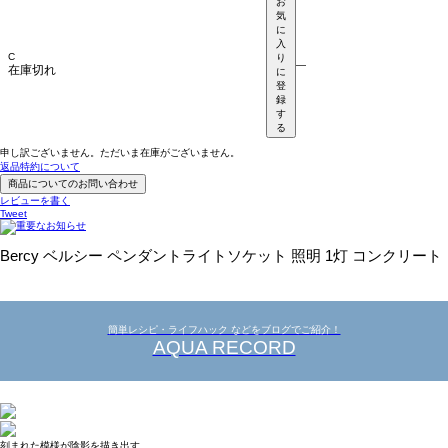
お
気
に
入
C
り
—
在庫切れ
に
登
録
す
る
申し訳ございません。ただいま在庫がございません。
返品特約について
商品についてのお問い合わせ
レビューを書く
Tweet
Bercy ベルシー ペンダントライトソケット 照明 1灯 コンクリート
簡単レシピ・ライフハック などをブログでご紹介！
AQUA RECORD
刻まれた模様が陰影を描き出す、