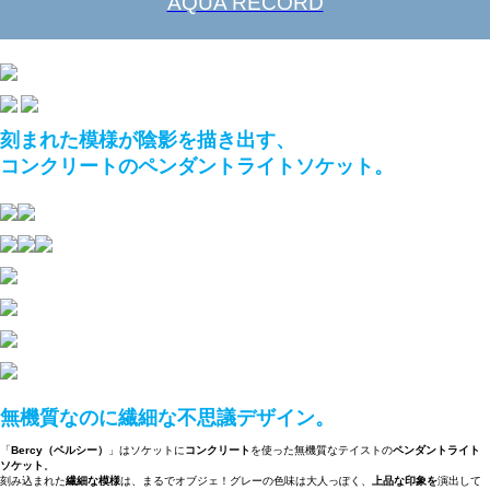
AQUA RECORD
刻まれた模様が陰影を描き出す、
コンクリートのペンダントライトソケット。
無機質なのに繊細な不思議デザイン。
「
Bercy（ベルシー）
」はソケットに
コンクリート
を使った無機質なテイストの
ペンダントライト
ソケット
。
刻み込まれた
繊細な模様
は、まるでオブジェ！グレーの色味は大人っぽく、
上品な印象を
演出して