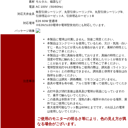
素材
モルタル、磁器など
電源
AC 100V（50/60Hz）
角型引掛シーリング、丸型引掛シーリングA、丸型引掛シーリングB、
対応天井金具
引掛埋込ローゼットA、引掛埋込ローゼットB
E26 60W 普通球
対応電球
※E26のLED電球や電球型蛍光灯にも対応しています。
パッケージ画像
本製品に電球は付属しません。別途ご用意ください。
本製品はコンクリートを使用しているため、欠け・気泡・白い
すじ・色ムラなどが見られる場合があります。素材の特性とし
て予めご了承ください。
本製品は一部に真鍮を使用しております。真鍮の特性により、
湿度や空気に触れることにより黒く変化したりシミが発生する
ことがあります。素材の特性として予めご了承ください。
電球型蛍光灯やLED電球をご使用の際は、調光器（ライトコン
トロール）との併用はできません。調光器と併用する場合は白
熱球をお使いください。
本製品には調光・調色機能、リモコンはございません。
注意事項
器具や電球を布や紙、アルミ箔等で覆って使用しないでくださ
い。
点灯中及び消灯直後は器具及び電球が高温になっていますの
で、素手で触らないでください。
この器具は非防水です。湿気の多い場所や水のかかる場所、屋
外ではご使用になれません。
最大使用可能なワット数は60Wとまでです。それ以上の電球
は使用しないでください。
ご使用のモニターの明るさ等により、色の見え方が異
なる場合がございます。