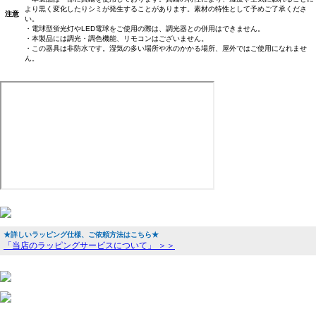
より黒く変化したりシミが発生することがあります。素材の特性として予めご了承くださ
注意
い。
・電球型蛍光灯やLED電球をご使用の際は、調光器との併用はできません。
・本製品には調光・調色機能、リモコンはございません。
・この器具は非防水です。湿気の多い場所や水のかかる場所、屋外ではご使用になれませ
ん。
★詳しいラッピング仕様、ご依頼方法はこちら★
「当店のラッピングサービスについて」 ＞＞