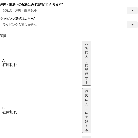
沖縄・離島への配送は必ず送料がかかります
(必
須)
ラッピング選択はこちら
(必
須)
選択
お
気
に
入
A
り
—
在庫切れ
に
登
録
す
る
お
気
に
入
B
り
—
在庫切れ
に
登
録
す
る