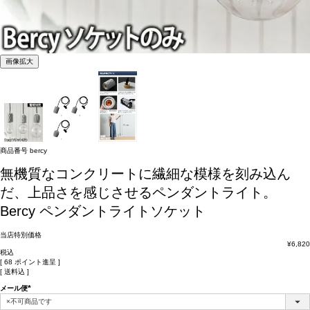
画像拡大
商品番号
bercy
無機質なコンクリートに繊細な模様を刻み込ん
だ、上品さを感じさせるペンダントライト。
Bercy ペンダントライトソケット
当店特別価格
¥
6,820
税込
[
68
ポイント進呈 ]
送料込
メール便
(必
須)