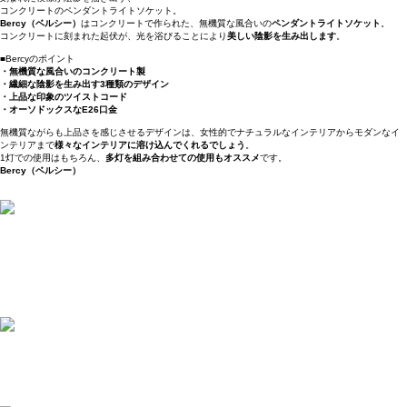
コンクリートのペンダントライトソケット。
Bercy（ベルシー）
はコンクリートで作られた、無機質な風合いの
ペンダントライトソケット
。
コンクリートに刻まれた起伏が、光を浴びることにより
美しい陰影を生み出します
。
■Bercyのポイント
・無機質な風合いのコンクリート製
・繊細な陰影を生み出す3種類のデザイン
・上品な印象のツイストコード
・オーソドックスなE26口金
無機質ながらも上品さを感じさせるデザインは、女性的でナチュラルなインテリアからモダンなイ
ンテリアまで
様々なインテリアに溶け込んでくれるでしょう
。
1灯での使用はもちろん、
多灯を組み合わせての使用もオススメ
です。
Bercy（ベルシー）