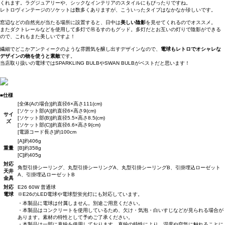
くれます。ラグジュアリーや、シックなインテリアのスタイルにもぴったりですね。
レトロヴィンテージのソケットは数多くありますが、こういったタイプはなかなか珍しいです。
窓辺などの自然光が当たる場所に設置すると、日中は
美しい陰影
を見せてくれるのでオススメ。
またダクトレールなどを使用して多灯で吊るすのもグッド。多灯だとお互いの灯りで陰影ができる
ので、これもまた美しいですよ！
繊細でどこかアンティークのような雰囲気を醸し出すデザインなので、
電球もレトロでオシャレな
デザインの物を使うと素敵
です。
当店取り扱いの電球ではSPARKLING BULBやSWAN BULBがベストだと思います！
■仕様
[全体(Aの場合)]約直径6×高さ111(cm)
[ソケット部(A)]約直径6×高さ9(cm)
サイ
[ソケット部(B)]約直径5.5×高さ8.5(cm)
ズ
[ソケット部(C)]約直径6.6×高さ9(cm)
[電源コード長さ]約100cm
[A]約406g
重量
[B]約358g
[C]約405g
対応
角型引掛シーリング、丸型引掛シーリングA、丸型引掛シーリングB、引掛埋込ローゼット
天井
A、引掛埋込ローゼットB
金具
対応
E26 60W 普通球
電球
※E26のLED電球や電球型蛍光灯にも対応しています。
・本製品に電球は付属しません。別途ご用意ください。
・本製品はコンクリートを使用しているため、欠け・気泡・白いすじなどが見られる場合が
あります。素材の特性として予めご了承ください。
・本製品は一部に真鍮を使用しております。真鍮の特性により、湿度や空気に触れることに