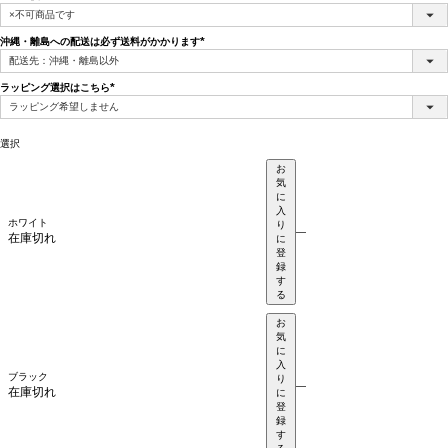
(必
須)
沖縄・離島への配送は必ず送料がかかります
(必
須)
ラッピング選択はこちら
(必
須)
選択
お
気
に
入
ホワイト
り
—
在庫切れ
に
登
録
す
る
お
気
に
入
ブラック
り
—
在庫切れ
に
登
録
す