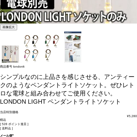
画像拡大
商品番号
londonlt
シンプルなのに上品さを感じさせる、アンティー
クのようなペンダントライトソケット。ぜひレト
ロな電球と組み合わせてご使用ください。
LONDON LIGHT ペンダントライトソケット
当店特別価格
¥
5,280
税込
[
528
ポイント進呈 ]
送料込
メール便