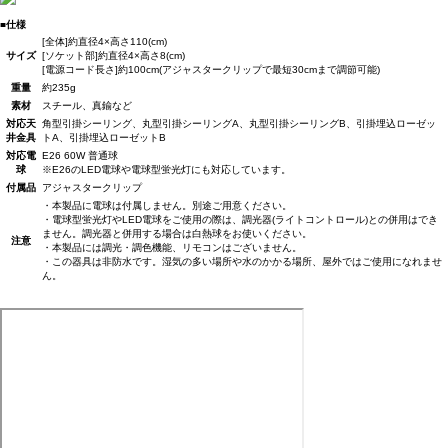
■仕様
[全体]約直径4×高さ110(cm)
サイズ
[ソケット部]約直径4×高さ8(cm)
[電源コード長さ]約100cm(アジャスタークリップで最短30cmまで調節可能)
重量
約235g
素材
スチール、真鍮など
対応天
角型引掛シーリング、丸型引掛シーリングA、丸型引掛シーリングB、引掛埋込ローゼッ
井金具
トA、引掛埋込ローゼットB
対応電
E26 60W 普通球
球
※E26のLED電球や電球型蛍光灯にも対応しています。
付属品
アジャスタークリップ
・本製品に電球は付属しません。別途ご用意ください。
・電球型蛍光灯やLED電球をご使用の際は、調光器(ライトコントロール)との併用はでき
ません。調光器と併用する場合は白熱球をお使いください。
注意
・本製品には調光・調色機能、リモコンはございません。
・この器具は非防水です。湿気の多い場所や水のかかる場所、屋外ではご使用になれませ
ん。