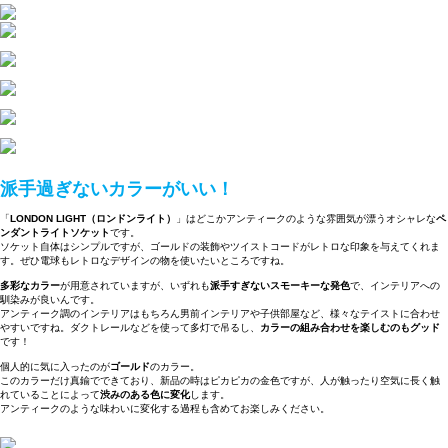
派手過ぎないカラーがいい！
「
LONDON LIGHT（ロンドンライト）
」はどこかアンティークのような雰囲気が漂うオシャレな
ペ
ンダントライトソケット
です。
ソケット自体はシンプルですが、ゴールドの装飾やツイストコードがレトロな印象を与えてくれま
す。ぜひ電球もレトロなデザインの物を使いたいところですね。
多彩なカラー
が用意されていますが、いずれも
派手すぎないスモーキーな発色
で、インテリアへの
馴染みが良いんです。
アンティーク調のインテリアはもちろん男前インテリアや子供部屋など、様々なテイストに合わせ
やすいですね。ダクトレールなどを使って多灯で吊るし、
カラーの組み合わせを楽しむのもグッド
です！
個人的に気に入ったのが
ゴールド
のカラー。
このカラーだけ真鍮でできており、新品の時はピカピカの金色ですが、人が触ったり空気に長く触
れていることによって
渋みのある色に変化
します。
アンティークのような味わいに変化する過程も含めてお楽しみください。