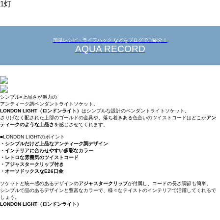
1灯
簡単レシピ・ライフハック などをブログでご紹介！
AQUA RECORD
シンプル×上品さが魅力の
アンティーク調ペンダントライトソケット。
LONDON LIGHT（ロンドンライト）
はシンプルな設計のペンダントライトソケット。
さりげなく配された上部のゴールドの金具や、落ち着きある色合いのツイストコードはどこか
アン
ティークのような上品さ
を感じさせてくれます。
■LONDON LIGHTのポイント
・シンプルだけど上品なアンティーク調デザイン
・インテリアに合わせやすい多彩なカラー
・レトロな雰囲気のツイストコード
・アジャスタークリップ付き
・オーソドックスなE26口金
ソケットと統一感のあるデザインの
アジャスタークリップ
が付属し、コードの長さ調節も簡単。
シンプルで品のあるデザインと豊富なカラーで、様々なテイストのインテリアで活躍してくれるで
しょう。
LONDON LIGHT（ロンドンライト）