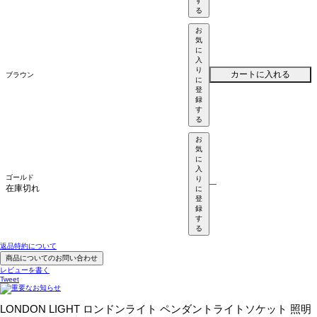
す
る
お
気
に
入
り
カートに入れる
ブラウン
に
登
録
す
る
お
気
に
入
ゴールド
り
—
在庫切れ
に
登
録
す
る
返品特約について
商品についてのお問い合わせ
レビューを書く
Tweet
LONDON LIGHT ロンドンライト ペンダントライトソケット 照明