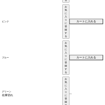
る
お
気
に
入
り
カートに入れる
ピンク
に
登
録
す
る
お
気
に
入
り
カートに入れる
ブルー
に
登
録
す
る
お
気
に
入
グリーン
り
—
在庫切れ
に
登
録