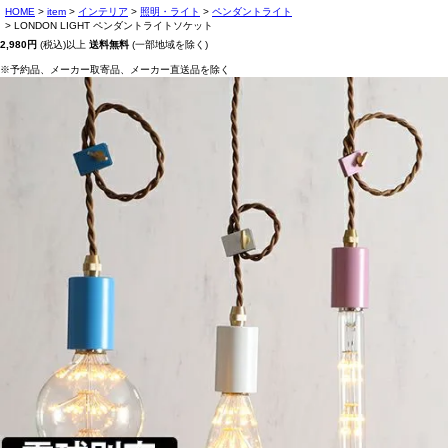
HOME
item
インテリア
照明・ライト
ペンダントライト
LONDON LIGHT ペンダントライトソケット
2,980円
(税込)以上
送料無料
(一部地域を除く)
※予約品、メーカー取寄品、メーカー直送品を除く