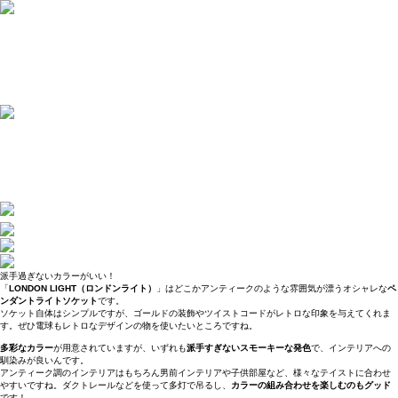
派手過ぎないカラーがいい！
「
LONDON LIGHT（ロンドンライト）
」はどこかアンティークのような雰囲気が漂うオシャレな
ペ
ンダントライトソケット
です。
ソケット自体はシンプルですが、ゴールドの装飾やツイストコードがレトロな印象を与えてくれま
す。ぜひ電球もレトロなデザインの物を使いたいところですね。
多彩なカラー
が用意されていますが、いずれも
派手すぎないスモーキーな発色
で、インテリアへの
馴染みが良いんです。
アンティーク調のインテリアはもちろん男前インテリアや子供部屋など、様々なテイストに合わせ
やすいですね。ダクトレールなどを使って多灯で吊るし、
カラーの組み合わせを楽しむのもグッド
です！