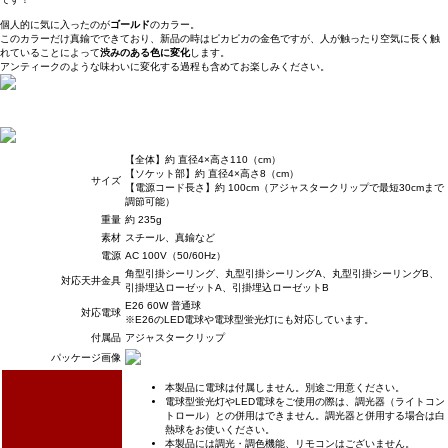
個人的に気に入ったのが
ゴールド
のカラー。
このカラーだけ真鍮でできており、新品の時はピカピカの金色ですが、人が触ったり空気に長く触
れていることによって
渋みのある色に変化
します。
アンティークのような味わいに変化する過程も含めてお楽しみください。
【全体】約 直径4×高さ110（cm）
【ソケット部】約 直径4×高さ8（cm）
サイズ
【電源コード長さ】約 100cm（アジャスタークリップで最短30cmまで
調節可能）
重量
約 235g
素材
スチール、真鍮など
電源
AC 100V（50/60Hz）
角型引掛シーリング、丸型引掛シーリングA、丸型引掛シーリングB、
対応天井金具
引掛埋込ローゼットA、引掛埋込ローゼットB
E26 60W 普通球
対応電球
※E26のLED電球や電球型蛍光灯にも対応しています。
付属品
アジャスタークリップ
パッケージ画像
本製品に電球は付属しません。別途ご用意ください。
電球型蛍光灯やLED電球をご使用の際は、調光器（ライトコン
トロール）との併用はできません。調光器と併用する場合は白
熱球をお使いください。
本製品には調光・調色機能、リモコンはございません。