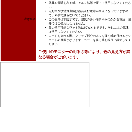
器具や電球を布や紙、アルミ箔等で覆って使用しないでくださ
い。
点灯中及び消灯直後は器具及び電球が高温になっていますの
で、素手で触らないでください。
注意事項
この器具は非防水です。湿気の多い場所や水のかかる場所、屋
外ではご使用になれません。
最大使用可能なワット数は60Wとまでです。それ以上の電球
は使用しないでください。
コードを束ねる際、クリップ部分のネジを強く締め付けるとシ
ョートの原因となります。コードを軽く挟む程度に調節してく
ださい。
ご使用のモニターの明るさ等により、色の見え方が異
なる場合がございます。