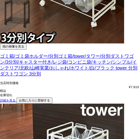
他の画像を見る
ゴミ箱/ゴミ袋ホルダー/分別ゴミ箱/tower/タワー/分別ダストワゴ
ン/3分別/キャスター付き/レジ袋/コンビニ袋/キッチン/シンプル/イ
ンテリア/北欧/山崎実業/おしゃれ/ホワイト/白/ブラック
tower 分別
ダストワゴン 3分別
当店特別価格
¥
7,810
税込
在庫切れ
詳細を見る
お気に入りに登録する