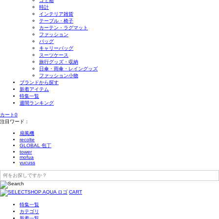
ゴミ箱
時計
インテリア雑貨
テーブル・椅子
カーテン・ラグマット
ファッション
バッグ
キャリーバッグ
スーツケース
旅行グッズ・収納
日傘・雨傘・レイングッズ
ファッション小物
ブランドから探す
新着アイテム
特集一覧
週間ランキング
カート
0
注目ワード：
扇風機
recolte
GLOBAL 包丁
tower
mofua
yucuss
CART
特集一覧
カテゴリ
新着一覧