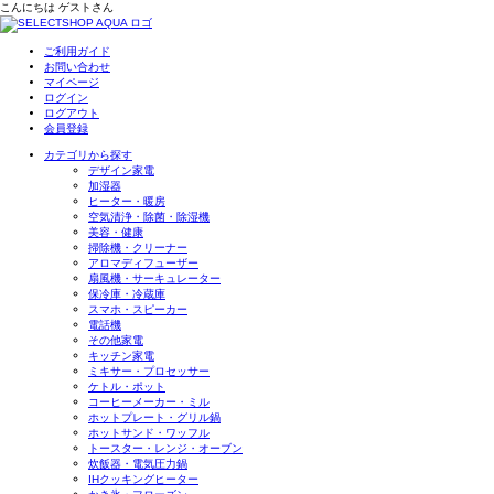
こんにちは
ゲスト
さん
ご利用ガイド
お問い合わせ
マイページ
ログイン
ログアウト
会員登録
カテゴリから探す
デザイン家電
加湿器
ヒーター・暖房
空気清浄・除菌・除湿機
美容・健康
掃除機・クリーナー
アロマディフューザー
扇風機・サーキュレーター
保冷庫・冷蔵庫
スマホ・スピーカー
電話機
その他家電
キッチン家電
ミキサー・プロセッサー
ケトル・ポット
コーヒーメーカー・ミル
ホットプレート・グリル鍋
ホットサンド・ワッフル
トースター・レンジ・オーブン
炊飯器・電気圧力鍋
IHクッキングヒーター