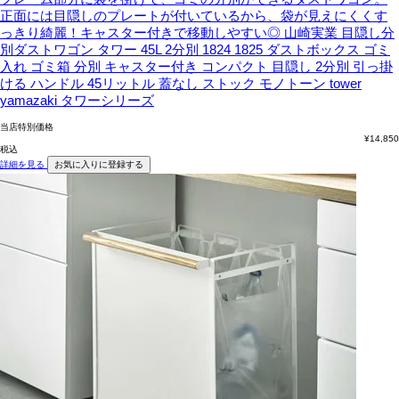
正面には目隠しのプレートが付いているから、袋が見えにくくす
っきり綺麗！キャスター付きで移動しやすい◎
山崎実業 目隠し分
別ダストワゴン タワー 45L 2分別 1824 1825 ダストボックス ゴミ
入れ ゴミ箱 分別 キャスター付き コンパクト 目隠し 2分別 引っ掛
ける ハンドル 45リットル 蓋なし ストック モノトーン tower
yamazaki タワーシリーズ
当店特別価格
¥
14,850
税込
詳細を見る
お気に入りに登録する