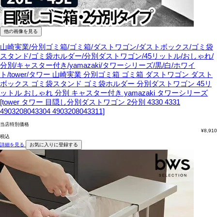
他の画像を見る
山崎実業/分別ゴミ箱/ゴミ箱/ダストワゴン/ダストボックス/ゴミ袋
スタンド/ゴミ袋ホルダー/分別ダストワゴン/45リットル/おしゃれ/
分別/キャスター付き/yamazaki/タワーシリーズ/黒/白/ホワイ
ト/tower/タワー
山崎実業 分別ゴミ箱 ゴミ箱 ダストワゴン ダスト
ボックス ゴミ袋スタンド ゴミ袋ホルダー 分別ダストワゴン 45リ
ットル おしゃれ 分別 キャスター付き yamazaki タワーシリーズ
[tower タワー 目隠し分別ダストワゴン 2分別 4330 4331
4903208043304 4903208043311]
当店特別価格
¥
8,910
税込
詳細を見る
お気に入りに登録する