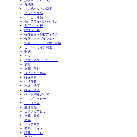
かき氷・フローズン
食洗機
その他キッチン家電
キッチン用品
コーヒー用品
鍋・フライパン・ケトル
包丁・まな板
調理ツール
保存容器・保存アイテム
食器・テーブルウェア
水筒・ポット・浄水・炭酸
ビール・ワイン関連
収納
キッチン
バス・洗面・ランドリー
衣類
玄関・屋外
リビング・居室
掃除用具
生活雑貨
バス・洗面
掃除・洗濯
ペット関連グッズ
キッズ・ベビー
エコ加湿器
生活用品
コスメ＆アロマ
文具・電卓
遊具
インテリア
照明・ライト
寝具・まくら