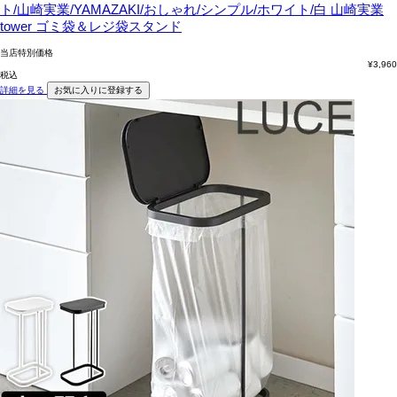
ト/山崎実業/YAMAZAKI/おしゃれ/シンプル/ホワイト/白
山崎実業
tower ゴミ袋＆レジ袋スタンド
当店特別価格
¥
3,960
税込
詳細を見る
お気に入りに登録する