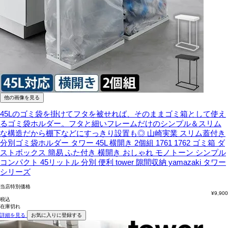
他の画像を見る
45Lのゴミ袋を掛けてフタを被せれば、そのままゴミ箱として使え
るゴミ袋ホルダー。フタと細いフレームだけのシンプル＆スリム
な構造だから棚下などにすっきり設置も◎
山崎実業 スリム蓋付き
分別ゴミ袋ホルダー タワー 45L 横開き 2個組 1761 1762 ゴミ箱 ダ
ストボックス 簡易 ふた付き 横開き おしゃれ モノトーン シンプル
コンパクト 45リットル 分別 便利 tower 隙間収納 yamazaki タワー
シリーズ
当店特別価格
¥
9,900
税込
在庫切れ
詳細を見る
お気に入りに登録する