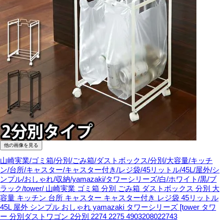
他の画像を見る
山崎実業/ゴミ箱/分別/ごみ箱/ダストボックス/分別/大容量/キッチ
ン/台所/キャスター/キャスター付き/レジ袋/45リットル/45L/屋外/シ
ンプル/おしゃれ/収納/yamazaki/タワーシリーズ/白/ホワイト/黒/ブ
ラック/tower/
山崎実業 ゴミ箱 分別 ごみ箱 ダストボックス 分別 大
容量 キッチン 台所 キャスター キャスター付き レジ袋 45リットル
45L 屋外 シンプル おしゃれ yamazaki タワーシリーズ [tower タワ
ー 分別ダストワゴン 2分別 2274 2275 4903208022743