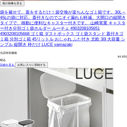
他の画像を見る
袋を被せて、蓋をするだけ！袋交換が楽ちんなゴミ箱です。30L～
45Lの袋に対応。蓋付きなのでニオイ漏れも軽減。大開口の縦開き
タイプで、移動に便利なキャスター付きです。
山崎実業 キャスタ
ー付き分別ゴミ袋ホルダー ルーチェ 4903208105651
4903208105668 ゴミ箱 ダストボックス ゴミ袋スタンド 蓋付きゴ
ミ箱 分別ゴミ箱 45リットル おしゃれ ふた付き 北欧 30l 大容量 シ
ンプル 縦開き 枠だけ LUCE yamazaki
当店特別価格
¥
4,950
税込
詳細を見る
お気に入りに登録する