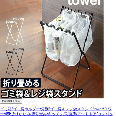
他の画像を見る
ゴミ箱/ゴミ袋ホルダー/分別/ゴミ袋＆レジ袋スタンド/tower/タワ
ー/45l/折りたたみ/折り畳み/キッチン/洗面所/アウトドア/コンパク