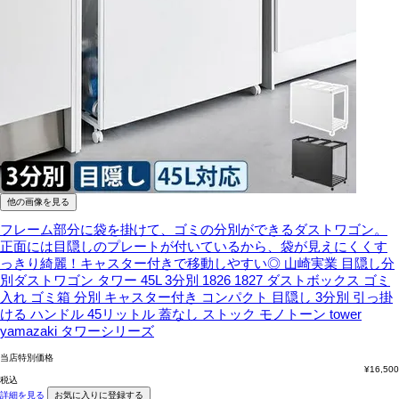
他の画像を見る
フレーム部分に袋を掛けて、ゴミの分別ができるダストワゴン。
正面には目隠しのプレートが付いているから、袋が見えにくくす
っきり綺麗！キャスター付きで移動しやすい◎
山崎実業 目隠し分
別ダストワゴン タワー 45L 3分別 1826 1827 ダストボックス ゴミ
入れ ゴミ箱 分別 キャスター付き コンパクト 目隠し 3分別 引っ掛
ける ハンドル 45リットル 蓋なし ストック モノトーン tower
yamazaki タワーシリーズ
当店特別価格
¥
16,500
税込
詳細を見る
お気に入りに登録する