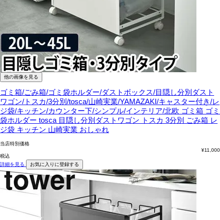
他の画像を見る
ゴミ箱/ごみ箱/ゴミ袋ホルダー/ダストボックス/目隠し分別ダスト
ワゴン/トスカ/3分別/tosca/山崎実業/YAMAZAKI/キャスター付き/レ
ジ袋/キッチン/カウンター下/シンプル/インテリア/北欧
ゴミ箱 ゴミ
袋ホルダー tosca 目隠し分別ダストワゴン トスカ 3分別 ごみ箱 レ
ジ袋 キッチン 山崎実業 おしゃれ
当店特別価格
¥
11,000
税込
詳細を見る
お気に入りに登録する