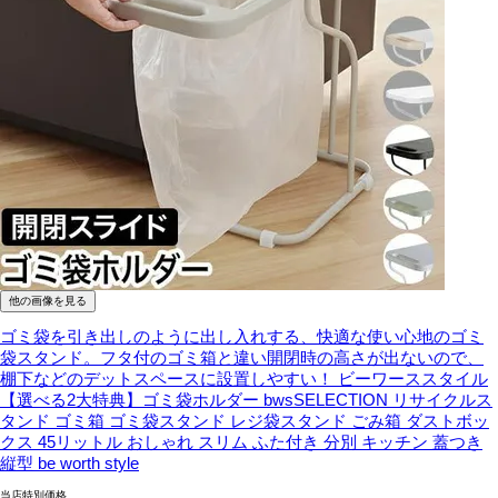
他の画像を見る
ゴミ袋を引き出しのように出し入れする、快適な使い心地のゴミ
袋スタンド。フタ付のゴミ箱と違い開閉時の高さが出ないので、
棚下などのデットスペースに設置しやすい！
ビーワーススタイル
【選べる2大特典】ゴミ袋ホルダー bwsSELECTION リサイクルス
タンド ゴミ箱 ゴミ袋スタンド レジ袋スタンド ごみ箱 ダストボッ
クス 45リットル おしゃれ スリム ふた付き 分別 キッチン 蓋つき
縦型 be worth style
当店特別価格