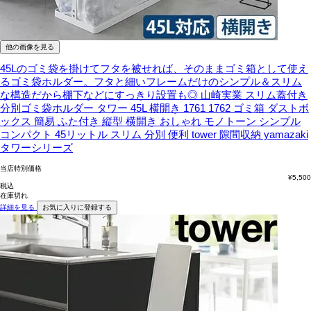
他の画像を見る
45Lのゴミ袋を掛けてフタを被せれば、そのままゴミ箱として使え
るゴミ袋ホルダー。フタと細いフレームだけのシンプル＆スリム
な構造だから棚下などにすっきり設置も◎
山崎実業 スリム蓋付き
分別ゴミ袋ホルダー タワー 45L 横開き 1761 1762 ゴミ箱 ダストボ
ックス 簡易 ふた付き 縦型 横開き おしゃれ モノトーン シンプル
コンパクト 45リットル スリム 分別 便利 tower 隙間収納 yamazaki
タワーシリーズ
当店特別価格
¥
5,500
税込
在庫切れ
詳細を見る
お気に入りに登録する