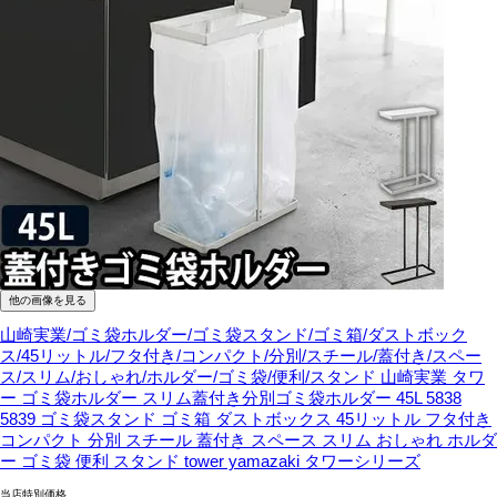
他の画像を見る
山崎実業/ゴミ袋ホルダー/ゴミ袋スタンド/ゴミ箱/ダストボック
ス/45リットル/フタ付き/コンパクト/分別/スチール/蓋付き/スペー
ス/スリム/おしゃれ/ホルダー/ゴミ袋/便利/スタンド
山崎実業 タワ
ー ゴミ袋ホルダー スリム蓋付き分別ゴミ袋ホルダー 45L 5838
5839 ゴミ袋スタンド ゴミ箱 ダストボックス 45リットル フタ付き
コンパクト 分別 スチール 蓋付き スペース スリム おしゃれ ホルダ
ー ゴミ袋 便利 スタンド tower yamazaki タワーシリーズ
当店特別価格