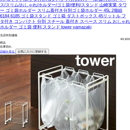
ス/スリム/おしゃれ/ホルダー/ゴミ袋/便利/スタンド
山崎実業 タワ
ー ゴミ袋ホルダー スリム蓋付き分別ゴミ袋ホルダー 45L 2個組
6184 6185 ゴミ袋スタンド ゴミ箱 ダストボックス 45リットル フ
タ付き コンパクト 分別 スチール 蓋付き スペース スリム おしゃれ
ホルダー ゴミ袋 便利 スタンド tower yamazaki
当店特別価格
¥
9,900
税込
在庫切れ
詳細を見る
お気に入りに登録する