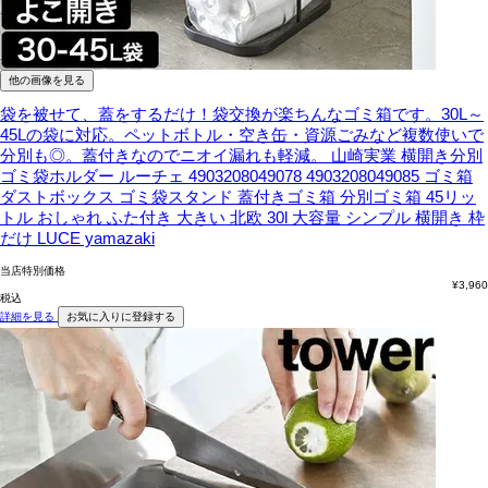
他の画像を見る
袋を被せて、蓋をするだけ！袋交換が楽ちんなゴミ箱です。30L～
45Lの袋に対応。ペットボトル・空き缶・資源ごみなど複数使いで
分別も◎。蓋付きなのでニオイ漏れも軽減。
山崎実業 横開き分別
ゴミ袋ホルダー ルーチェ 4903208049078 4903208049085 ゴミ箱
ダストボックス ゴミ袋スタンド 蓋付きゴミ箱 分別ゴミ箱 45リッ
トル おしゃれ ふた付き 大きい 北欧 30l 大容量 シンプル 横開き 枠
だけ LUCE yamazaki
当店特別価格
¥
3,960
税込
詳細を見る
お気に入りに登録する