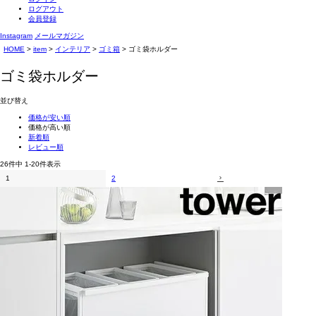
ログアウト
会員登録
Instagram
メールマガジン
HOME
item
インテリア
ゴミ箱
ゴミ袋ホルダー
ゴミ袋ホルダー
並び替え
価格が安い順
価格が高い順
新着順
レビュー順
26
件中
1
-
20
件表示
1
2