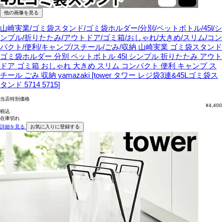
他の画像を見る
山崎実業/ゴミ袋スタンド/ゴミ袋ホルダー/分別/ペットボトル/45l/シ
ンプル/折りたたみ/アウトドア/ゴミ箱/おしゃれ/大きめ/スリム/コン
パクト/便利/キャンプ/スチール/ごみ/収納
山崎実業 ゴミ袋スタンド
ゴミ袋ホルダー 分別 ペットボトル 45l シンプル 折りたたみ アウト
ドア ゴミ箱 おしゃれ 大きめ スリム コンパクト 便利 キャンプ ス
チール ごみ 収納 yamazaki [tower タワー レジ袋3連&45Lゴミ袋ス
タンド 5714 5715]
当店特別価格
¥
4,400
税込
在庫切れ
詳細を見る
お気に入りに登録する