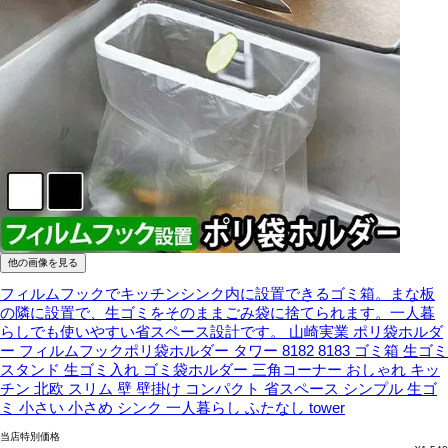
他の画像を見る
フィルムフックでキッチンシンク内に設置できるゴミ箱。まな板
の隣に設置で、生ゴミをそのままごみ袋に捨てられます。一人暮
らしでも使いやすい省スペース設計です。
山崎実業 ポリ袋ホルダ
ー フィルムフックポリ袋ホルダー タワー 8182 8183 ゴミ箱 生ゴミ
スタンド 生ゴミ入れ ゴミ袋ホルダー 三角コーナー おしゃれ キッ
チン 北欧 スリム 壁 壁掛け コンパクト 省スペース シンプル 生ゴ
ミ 小さい 小さめ シンク 一人暮らし ふたなし tower
当店特別価格