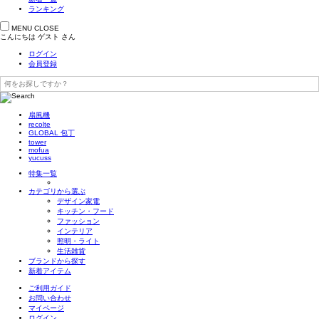
ランキング
MENU
CLOSE
こんにちは
ゲスト
さん
ログイン
会員登録
扇風機
recolte
GLOBAL 包丁
tower
mofua
yucuss
特集一覧
カテゴリから選ぶ
デザイン家電
キッチン・フード
ファッション
インテリア
照明・ライト
生活雑貨
ブランドから探す
新着アイテム
ご利用ガイド
お問い合わせ
マイページ
ログイン