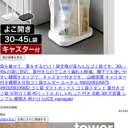
他の画像を見る
袋を被せて、蓋をするだけ！袋交換が楽ちんなゴミ箱です。30L～
45Lの袋に対応。蓋付きなのでニオイ漏れも軽減。棚下でも使いや
すい横開きタイプで、キャスター付きです。
山崎実業 キャスター
付き横開き分別ゴミ袋ホルダー ルーチェ 4903208105675
4903208105682 ゴミ箱 ダストボックス ゴミ袋スタンド 蓋付きゴ
ミ箱 分別ゴミ箱 45リットル おしゃれ ふた付き 北欧 30l 大容量 シ
ンプル 横開き 枠だけ LUCE yamazaki
当店特別価格
¥
4,950
税込
詳細を見る
お気に入りに登録する