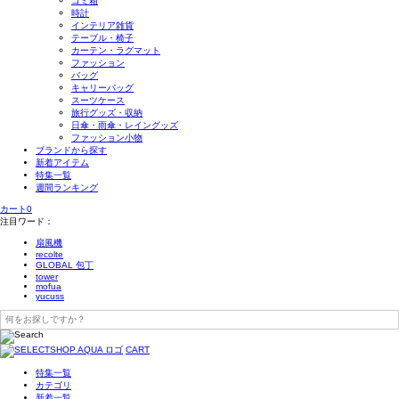
ゴミ箱
時計
インテリア雑貨
テーブル・椅子
カーテン・ラグマット
ファッション
バッグ
キャリーバッグ
スーツケース
旅行グッズ・収納
日傘・雨傘・レイングッズ
ファッション小物
ブランドから探す
新着アイテム
特集一覧
週間ランキング
カート
0
注目ワード：
扇風機
recolte
GLOBAL 包丁
tower
mofua
yucuss
CART
特集一覧
カテゴリ
新着一覧