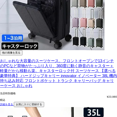
他の画像を見る
おしゃれな大容量のスーツケース。フロントオープンで13インチ
のPCなど荷物がたっぷり入り、360度に動く静音のキャスター＋
軽量だから移動も楽。キャスターロック付
スーツケース 【選べる
豪華特典】 ハードジップキャリー innovator イノベーター 38L 機内
持ち込み対応 フロントポケット トランク キャリーバッグ キャリ
ーケース おしゃれ
当店特別価格
¥
23,980
税込
詳細を見る
お気に入りに登録する