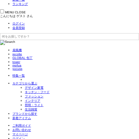
ランキング
MENU
CLOSE
こんにちは
ゲスト
さん
ログイン
会員登録
扇風機
recolte
GLOBAL 包丁
tower
mofua
yucuss
特集一覧
カテゴリから選ぶ
デザイン家電
キッチン・フード
ファッション
インテリア
照明・ライト
生活雑貨
ブランドから探す
新着アイテム
ご利用ガイド
お問い合わせ
マイページ
ログイン