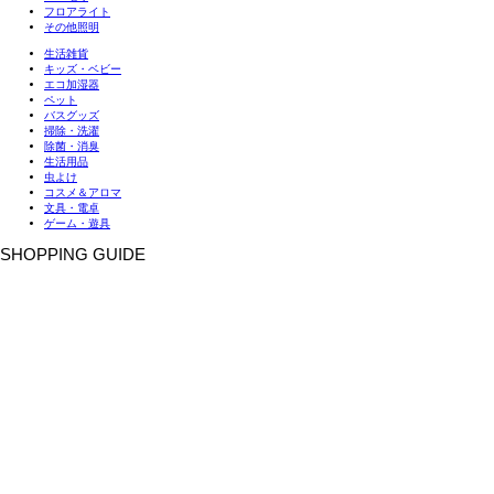
フロアライト
その他照明
生活雑貨
キッズ・ベビー
エコ加湿器
ペット
バスグッズ
掃除・洗濯
除菌・消臭
生活用品
虫よけ
コスメ＆アロマ
文具・電卓
ゲーム・遊具
SHOPPING GUIDE
お支払い方法
配送について
メール便について
送料
保証規定・返品・交換
よくあるご質問
会員規約
CUSTOMER SERVICE