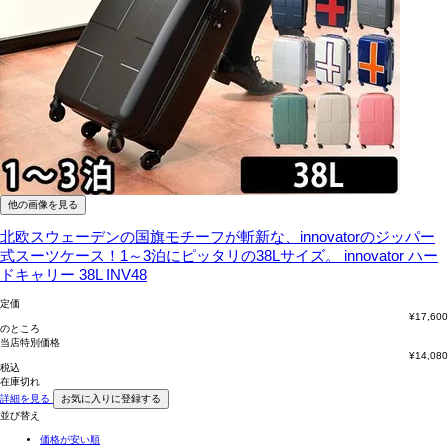
他の画像を見る
北欧スウェーデンの国旗モチーフが斬新な、innovatorのジッパー
式スーツケース！1～3泊にピッタリの38Lサイズ。
innovator ハー
ドキャリー 38L INV48
定価
¥
17,600
のところ
当店特別価格
¥
14,080
税込
在庫切れ
詳細を見る
お気に入りに登録する
並び替え
価格が安い順