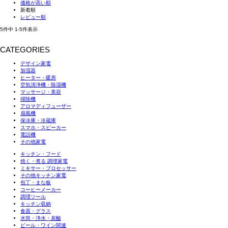
価格が高い順
新着順
レビュー順
5
件中
1
-
5
件表示
CATEGORIES
デザイン家電
加湿器
ヒーター・暖房
空気清浄機・除湿機
マッサージ・美容
掃除機
アロマディフューザー
扇風機
保冷庫・冷蔵庫
スマホ・スピーカー
電話機
その他家電
キッチン・フード
焼く・煮る 調理家電
ミキサー・プロセッサー
その他キッチン家電
包丁・まな板
コーヒーメーカー
調理ツール
キッチン収納
食器・グラス
水筒・浄水・炭酸
ビール・ワイン関連