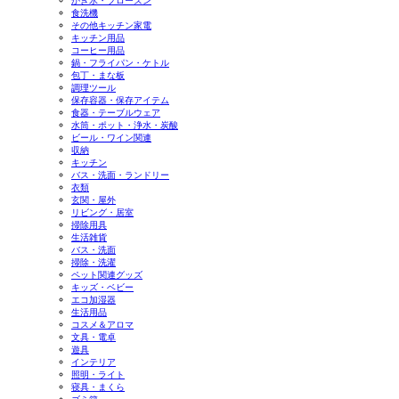
かき氷・フローズン
食洗機
その他キッチン家電
キッチン用品
コーヒー用品
鍋・フライパン・ケトル
包丁・まな板
調理ツール
保存容器・保存アイテム
食器・テーブルウェア
水筒・ポット・浄水・炭酸
ビール・ワイン関連
収納
キッチン
バス・洗面・ランドリー
衣類
玄関・屋外
リビング・居室
掃除用具
生活雑貨
バス・洗面
掃除・洗濯
ペット関連グッズ
キッズ・ベビー
エコ加湿器
生活用品
コスメ＆アロマ
文具・電卓
遊具
インテリア
照明・ライト
寝具・まくら