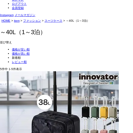
ログアウト
会員登録
Instagram
メールマガジン
HOME
item
ファッション
スーツケース
～40L（1～3泊）
～40L（1～3泊）
並び替え
価格が安い順
価格が高い順
新着順
レビュー順
5
件中
1
-
5
件表示