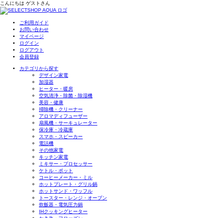
こんにちは
ゲスト
さん
ご利用ガイド
お問い合わせ
マイページ
ログイン
ログアウト
会員登録
カテゴリから探す
デザイン家電
加湿器
ヒーター・暖房
空気清浄・除菌・除湿機
美容・健康
掃除機・クリーナー
アロマディフューザー
扇風機・サーキュレーター
保冷庫・冷蔵庫
スマホ・スピーカー
電話機
その他家電
キッチン家電
ミキサー・プロセッサー
ケトル・ポット
コーヒーメーカー・ミル
ホットプレート・グリル鍋
ホットサンド・ワッフル
トースター・レンジ・オーブン
炊飯器・電気圧力鍋
IHクッキングヒーター