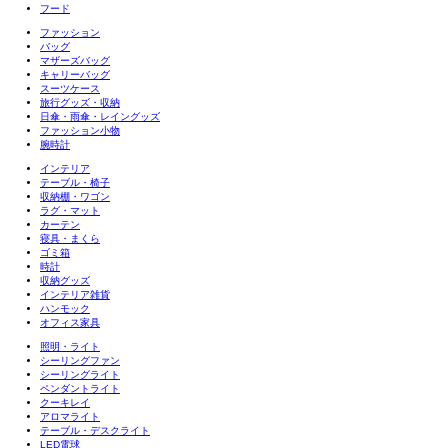
フード
ファッション
バッグ
マザーズバッグ
キャリーバッグ
スーツケース
旅行グッズ・収納
日傘・雨傘・レイングッズ
ファッション小物
腕時計
インテリア
テーブル・椅子
収納棚・ワゴン
ラグ・マット
カーテン
寝具・まくら
ゴミ箱
時計
収納グッズ
インテリア雑貨
ハンモック
オフィス家具
照明・ライト
シーリングファン
シーリングライト
ペンダントライト
クーキレイ
アロマライト
テーブル・デスクライト
LED電球