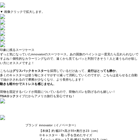
▼ 画像クリックで拡大します。
印象に残るスーツケース
ずっと気になっていたinnovatorのスーツケース。あの国旗のペイントは一度見たら忘れられないで
すよね！個性的なカラーリングなので、遠くから見てもパッと判別できそう！人と違うものが欲し
い方にオススメですよ！
こちらは
グリスパックキャスター
を採用しているだけあって、
走行はとっても静か
。
多くのキャスターは使う毎にタイヤがすり減って消耗していくのですが、こちらは走らせると自動
で油がさされるので摩擦が少なくなり、より長持ちします！
動きも軽やかでストレスを感じません
。
荷物を固定するバンドが両面についているので、荷物のズレを防げるのも嬉しい！
TSAロック
タイプだからアメリカ旅行も安心ですね！
ブランド
innovator（イノベーター）
【本体】約 幅37×高さ55×奥行き23（cm）
※キャスター・取っ手を含めたサイズ
【メッシュポケット】約 幅41.5×深さ24.5（cm）