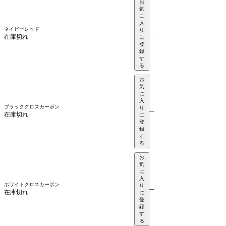
お
気
に
入
ネイビーレッド
り
—
在庫切れ
に
登
録
す
る
お
気
に
入
ブラッククロスカーボン
り
—
在庫切れ
に
登
録
す
る
お
気
に
入
ホワイトクロスカーボン
り
—
在庫切れ
に
登
録
す
る