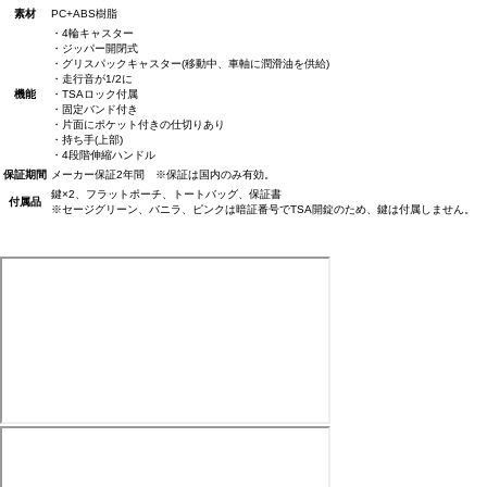
素材
PC+ABS樹脂
・4輪キャスター
・ジッパー開閉式
・グリスパックキャスター(移動中、車軸に潤滑油を供給)
・走行音が1/2に
機能
・TSAロック付属
・固定バンド付き
・片面にポケット付きの仕切りあり
・持ち手(上部)
・4段階伸縮ハンドル
保証期間
メーカー保証2年間 ※保証は国内のみ有効。
鍵×2、フラットポーチ、トートバッグ、保証書
付属品
※セージグリーン、バニラ、ピンクは暗証番号でTSA開錠のため、鍵は付属しません。