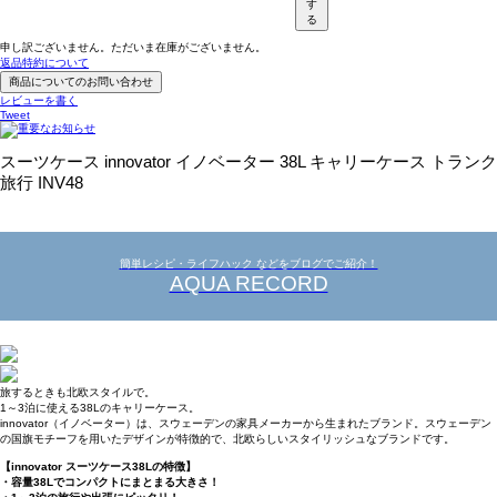
す
る
申し訳ございません。ただいま在庫がございません。
返品特約について
商品についてのお問い合わせ
レビューを書く
Tweet
スーツケース innovator イノベーター 38L キャリーケース トランク
旅行 INV48
簡単レシピ・ライフハック などをブログでご紹介！
AQUA RECORD
旅するときも北欧スタイルで。
1～3泊に使える38Lのキャリーケース。
innovator（イノベーター）は、スウェーデンの家具メーカーから生まれたブランド。スウェーデン
の国旗モチーフを用いたデザインが特徴的で、北欧らしいスタイリッシュなブランドです。
【innovator スーツケース38Lの特徴】
・容量38Lでコンパクトにまとまる大きさ！