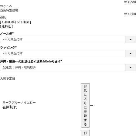
¥
17,600
のところ
当店特別価格
¥
14,080
税込
[
1,408
ポイント進呈 ]
送料込
メール便
(必
須)
ラッピング
(必
須)
沖縄・離島への配送は必ず送料がかかります
(必
須)
入荷予定日
お
気
に
入
サーフブルー／イエロー
り
—
在庫切れ
に
登
録
す
る
お