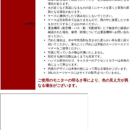
場合があります。
火の近くなど高温になるものの近くにケースを置くと変形の原
因となる場合があります。
ケースに腰掛けしたり踏み台にしないでください。
ケースは完全防水ではありませんので、雨の中に放置したり水
注意事項
をかけたりすることはおやめください。
運送機関（航空機・バス・船・宅配便等）にて輸送中に破損が
確認された場合、修理・賠償については運送機関へお問い合わ
せください。
汚れた場合は、水や中性洗剤を含ませた柔らかい布を固く絞り
拭いてください。落ちにくい汚れには市販のスーツケースクリ
ーナーをご使用ください。
写真に写っている小物は付属いたしません。
対応する旅行日数はあくまでも目安です。
ハンドル部分のロゴ、キャスターのアクセントカラーは本体の
色によって異なります。
内装のデザインは本体の色によって異なる場合がございます。
38Lのスーツケースにはサイドの取手はついていません。
ご使用のモニターの明るさ等により、色の見え方が異
なる場合がございます。