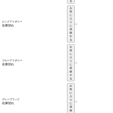
る
お
気
に
入
ピンクアイボリー
り
—
在庫切れ
に
登
録
す
る
お
気
に
入
ブルーアイボリー
り
—
在庫切れ
に
登
録
す
る
お
気
に
入
グレーブラック
り
—
在庫切れ
に
登
録