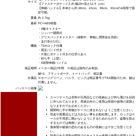
サイズ
【ファスナーポケット】約 幅28×深さ12.5（cm）
【伸縮ハンドル】本体から約 48cm、43cm、38cm、33cmの4段階で固
定可能。
重量
約 2.7kg
素材
PC+ABS樹脂
・4輪キャスター
・ジッパー開閉式
・グリスパックキャスター（移動中、車軸に潤滑油を供給）
・走行音が1/2に
機能
・TSAロック付属
・固定バンド付き
・片面にポケット付きの仕切りあり
・持ち手（上部）
・4段階伸縮ハンドル
保証期間
メーカー保証2年間 ※保証は国内のみ有効。
鍵×2、フラットポーチ、トートバッグ、保証書
付属品
※セージグリーン、バニラ、ピンクは暗証番号でTSA開錠のため、鍵は
付属しません。
パッケージ画像
スーツケースは衣料や日用品などの収納および持ち運びを目的
に作られております。用途以外のご使用は怪我や故障の原因と
なりますのでお止めください。
開閉時に手や荷物がケースに挟まれないようご注意ください。
現金や貴重品などは入れない事をお勧め致します。ロックはケ
ースが不用意に開かないようにするためのもので、盗難を防止
するものでは御座いません。
液体類や破損の恐れのあるものの収納には十分ご注意くださ
い。
段差のある場所や階段でのキャスター使用は故障の原因となる