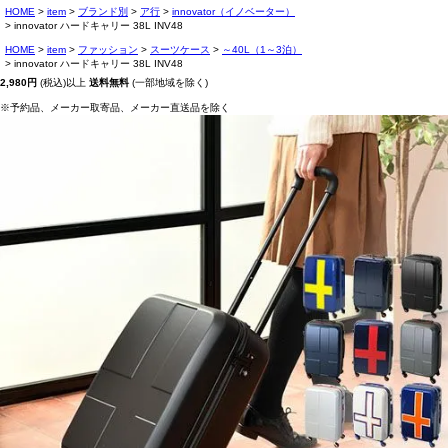
HOME
item
ブランド別
ア行
innovator（イノベーター）
innovator ハードキャリー 38L INV48
HOME
item
ファッション
スーツケース
～40L（1～3泊）
innovator ハードキャリー 38L INV48
2,980円
(税込)以上
送料無料
(一部地域を除く)
※予約品、メーカー取寄品、メーカー直送品を除く