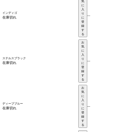
気
に
入
インディゴ
り
—
在庫切れ
に
登
録
す
る
お
気
に
入
ステルスブラック
り
—
在庫切れ
に
登
録
す
る
お
気
に
入
ディープブルー
り
—
在庫切れ
に
登
録
す
る