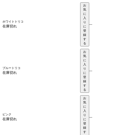
お
気
に
入
ホワイトトリコ
り
—
在庫切れ
に
登
録
す
る
お
気
に
入
ブルートリコ
り
—
在庫切れ
に
登
録
す
る
お
気
に
入
ピンク
り
—
在庫切れ
に
登
録
す