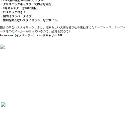
・1～3泊の旅行や出張にピッタリ！
・グリスパックキャスターで静かな走行。
・4輪キャスターは360°回転。
・TSAロック付き！
・開閉はジッパータイプ。
・性別を問わないスタイリッシュなデザイン。
飽きの来ないスタイリッシュさと、北欧らしい大胆な遊び心を兼ね備えたスーツケース。スーツケ
ース専門のメーカーが作っているので、品質も安心です。
innovator（イノベーター） ハードキャリー 38L