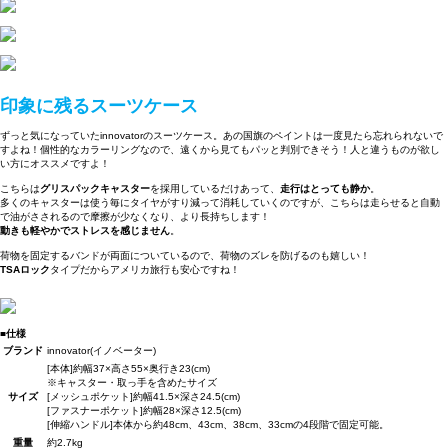
印象に残るスーツケース
ずっと気になっていたinnovatorのスーツケース。あの国旗のペイントは一度見たら忘れられないで
すよね！個性的なカラーリングなので、遠くから見てもパッと判別できそう！人と違うものが欲し
い方にオススメですよ！
こちらは
グリスパックキャスター
を採用しているだけあって、
走行はとっても静か
。
多くのキャスターは使う毎にタイヤがすり減って消耗していくのですが、こちらは走らせると自動
で油がさされるので摩擦が少なくなり、より長持ちします！
動きも軽やかでストレスを感じません
。
荷物を固定するバンドが両面についているので、荷物のズレを防げるのも嬉しい！
TSAロック
タイプだからアメリカ旅行も安心ですね！
■仕様
ブランド
innovator(イノベーター)
[本体]約幅37×高さ55×奥行き23(cm)
※キャスター・取っ手を含めたサイズ
サイズ
[メッシュポケット]約幅41.5×深さ24.5(cm)
[ファスナーポケット]約幅28×深さ12.5(cm)
[伸縮ハンドル]本体から約48cm、43cm、38cm、33cmの4段階で固定可能。
重量
約2.7kg