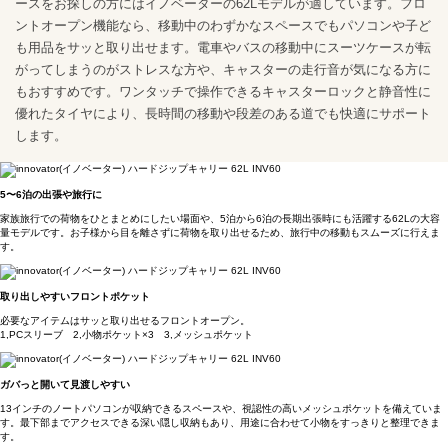
ースをお探しの方にはイノベーターの62Lモデルが適しています。フロ
ントオープン機能なら、移動中のわずかなスペースでもパソコンや子ど
も用品をサッと取り出せます。電車やバスの移動中にスーツケースが転
がってしまうのがストレスな方や、キャスターの走行音が気になる方に
もおすすめです。ワンタッチで操作できるキャスターロックと静音性に
優れたタイヤにより、長時間の移動や段差のある道でも快適にサポート
します。
5〜6泊の出張や旅行に
家族旅行での荷物をひとまとめにしたい場面や、5泊から6泊の長期出張時にも活躍する62Lの大容
量モデルです。お子様から目を離さずに荷物を取り出せるため、旅行中の移動もスムーズに行えま
す。
取り出しやすいフロントポケット
必要なアイテムはサッと取り出せるフロントオープン。
1,PCスリーブ 2,小物ポケット×3 3,メッシュポケット
ガバっと開いて見渡しやすい
13インチのノートパソコンが収納できるスペースや、視認性の高いメッシュポケットを備えていま
す。最下部までアクセスできる深い隠し収納もあり、用途に合わせて小物をすっきりと整理できま
す。