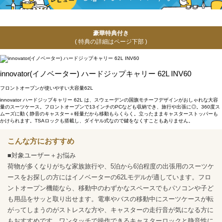
豪華特典付き
( 特典の詳細はページ下部 )
innovator(イノベーター) ハードジップキャリー 62L INV60
フロントオープンが使いやすい大容量62L
innovator ハードジップキャリー 62L は、スウェーデンの国旗モチーフデザインがおしゃれな大容
量のスーツケース。フロントオープンで13インチのPCなども収納でき、旅行や出張に◎。360度ス
ムーズに動く静音のキャスター＋軽量だから移動もらくらく。立ったままキャスターストッパーも
かけられます。TSAロックも搭載し、ダイヤル式なので鍵をなくすこともありません。
こんな方におすすめ
■対象ユーザー＋お悩み
荷物が多くなりがちな家族旅行や、5泊から6泊程度の出張用のスーツケ
ースをお探しの方にはイノベーターの62Lモデルが適しています。フロ
ントオープン機能なら、移動中のわずかなスペースでもパソコンや子ど
も用品をサッと取り出せます。電車やバスの移動中にスーツケースが転
がってしまうのがストレスな方や、キャスターの走行音が気になる方に
もおすすめです。ワンタッチで操作できるキャスターロックと静音性に