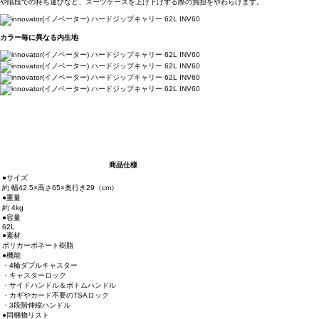
や階段での持ち運びなど、スーツケースを上げ下げする際の負担をやわらげます。
カラー毎に異なる内生地
商品仕様
●サイズ
約 幅42.5×高さ65×奥行き29（cm）
●重量
約 4kg
●容量
62L
●素材
ポリカーボネート樹脂
●機能
・4輪ダブルキャスター
・キャスターロック
・サイドハンドル＆ボトムハンドル
・カギやカード不要のTSAロック
・3段階伸縮ハンドル
●同梱物リスト