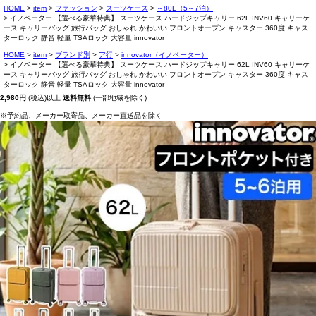
HOME
item
ファッション
スーツケース
～80L（5～7泊）
イノベーター 【選べる豪華特典】 スーツケース ハードジップキャリー 62L INV60 キャリーケ
ース キャリーバッグ 旅行バッグ おしゃれ かわいい フロントオープン キャスター 360度 キャス
ターロック 静音 軽量 TSAロック 大容量 innovator
HOME
item
ブランド別
ア行
innovator（イノベーター）
イノベーター 【選べる豪華特典】 スーツケース ハードジップキャリー 62L INV60 キャリーケ
ース キャリーバッグ 旅行バッグ おしゃれ かわいい フロントオープン キャスター 360度 キャス
ターロック 静音 軽量 TSAロック 大容量 innovator
2,980円
(税込)以上
送料無料
(一部地域を除く)
※予約品、メーカー取寄品、メーカー直送品を除く