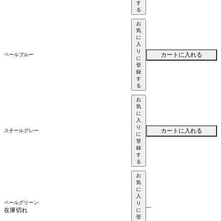
す
る
お
気
に
入
り
カートに入れる
ペールブルー
に
登
録
す
る
お
気
に
入
り
カートに入れる
スチールグレー
に
登
録
す
る
お
気
に
入
ペールグリーン
り
—
在庫切れ
に
登