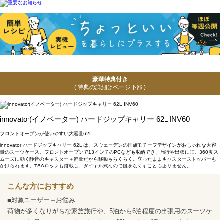
豪華特典付き
( 特典の詳細はページ下部 )
innovator(イノベーター) ハードジップキャリー 62L INV60
フロントオープンが使いやすい大容量62L
innovator ハードジップキャリー 62L は、スウェーデンの国旗モチーフデザインがおしゃれな大容
量のスーツケース。フロントオープンで13インチのPCなども収納でき、旅行や出張に◎。360度ス
ムーズに動く静音のキャスター＋軽量だから移動もらくらく。立ったままキャスターストッパーも
かけられます。TSAロックも搭載し、ダイヤル式なので鍵をなくすこともありません。
こんな方におすすめ
■対象ユーザー＋お悩み
荷物が多くなりがちな家族旅行や、5泊から6泊程度の出張用のスーツケ