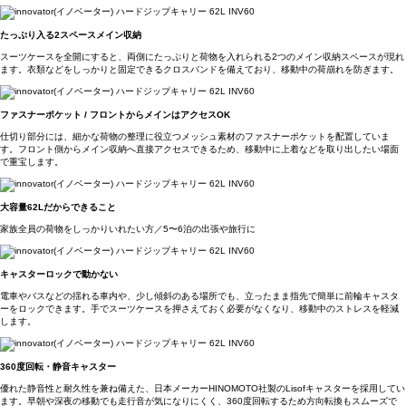
たっぷり入る2スペースメイン収納
スーツケースを全開にすると、両側にたっぷりと荷物を入れられる2つのメイン収納スペースが現れ
ます。衣類などをしっかりと固定できるクロスバンドを備えており、移動中の荷崩れを防ぎます。
ファスナーポケット / フロントからメインはアクセスOK
仕切り部分には、細かな荷物の整理に役立つメッシュ素材のファスナーポケットを配置していま
す。フロント側からメイン収納へ直接アクセスできるため、移動中に上着などを取り出したい場面
で重宝します。
大容量62Lだからできること
家族全員の荷物をしっかりいれたい方／5〜6泊の出張や旅行に
キャスターロックで動かない
電車やバスなどの揺れる車内や、少し傾斜のある場所でも、立ったまま指先で簡単に前輪キャスタ
ーをロックできます。手でスーツケースを押さえておく必要がなくなり、移動中のストレスを軽減
します。
360度回転・静音キャスター
優れた静音性と耐久性を兼ね備えた、日本メーカーHINOMOTO社製のLisofキャスターを採用してい
ます。早朝や深夜の移動でも走行音が気になりにくく、360度回転するため方向転換もスムーズで