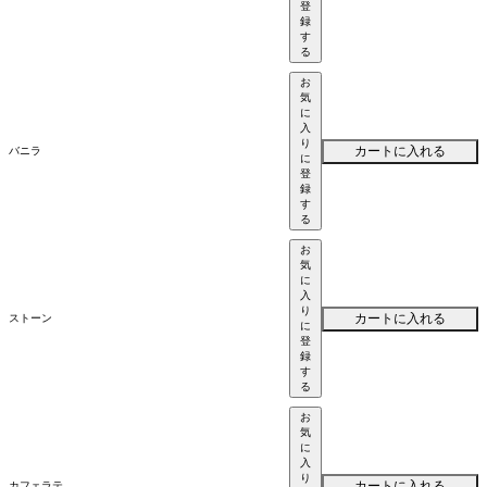
登
録
す
る
お
気
に
入
り
カートに入れる
バニラ
に
登
録
す
る
お
気
に
入
り
カートに入れる
ストーン
に
登
録
す
る
お
気
に
入
り
カートに入れる
カフェラテ