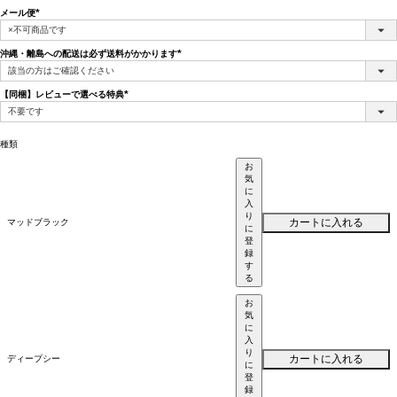
メール便
(必
須)
沖縄・離島への配送は必ず送料がかかります
(必
須)
【同梱】レビューで選べる特典
(必
須)
種類
お
気
に
入
り
カートに入れる
マッドブラック
に
登
録
す
る
お
気
に
入
り
カートに入れる
ディープシー
に
登
録