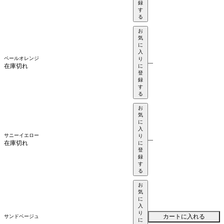
録
す
る
お
気
に
入
ペールオレンジ
り
—
在庫切れ
に
登
録
す
る
お
気
に
入
サニーイエロー
り
—
在庫切れ
に
登
録
す
る
お
気
に
入
り
カートに入れる
サンドベージュ
に