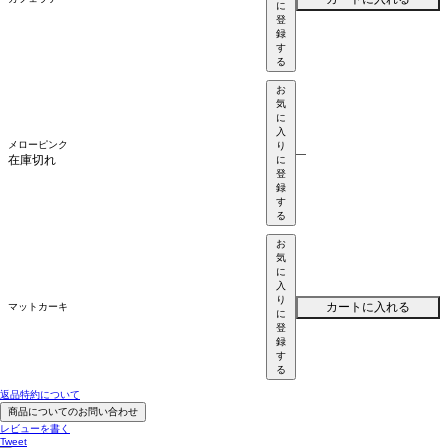
に
登
録
す
る
お
気
に
入
メローピンク
り
—
在庫切れ
に
登
録
す
る
お
気
に
入
り
カートに入れる
マットカーキ
に
登
録
す
る
返品特約について
商品についてのお問い合わせ
レビューを書く
Tweet