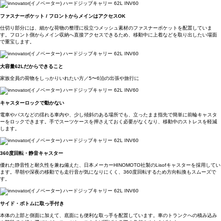
ファスナーポケット / フロントからメインはアクセスOK
仕切り部分には、細かな荷物の整理に役立つメッシュ素材のファスナーポケットを配置していま
す。フロント側からメイン収納へ直接アクセスできるため、移動中に上着などを取り出したい場面
で重宝します。
大容量62Lだからできること
家族全員の荷物をしっかりいれたい方／5〜6泊の出張や旅行に
キャスターロックで動かない
電車やバスなどの揺れる車内や、少し傾斜のある場所でも、立ったまま指先で簡単に前輪キャスタ
ーをロックできます。手でスーツケースを押さえておく必要がなくなり、移動中のストレスを軽減
します。
360度回転・静音キャスター
優れた静音性と耐久性を兼ね備えた、日本メーカーHINOMOTO社製のLisofキャスターを採用してい
ます。早朝や深夜の移動でも走行音が気になりにくく、360度回転するため方向転換もスムーズで
す。
サイド・ボトムに取っ手付き
本体の上部と側面に加えて、底面にも便利な取っ手を配置しています。車のトランクへの積み込み