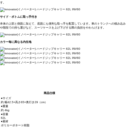
す。
サイド・ボトムに取っ手付き
本体の上部と側面に加えて、底面にも便利な取っ手を配置しています。車のトランクへの積み込み
や階段での持ち運びなど、スーツケースを上げ下げする際の負担をやわらげます。
カラー毎に異なる内生地
商品仕様
●サイズ
約 幅42.5×高さ65×奥行き29（cm）
●重量
約 4kg
●容量
62L
●素材
ポリカーボネート樹脂