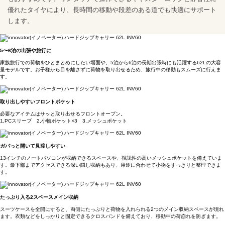
優れたタイヤにより、長時間の移動や段差のある道でも快適にサポート
します。
5〜6泊の出張や旅行に
家族旅行での荷物をひとまとめにしたい場面や、5泊から6泊の長期出張時にも活躍する62Lの大容
量モデルです。お子様から目を離さずに荷物を取り出せるため、旅行中の移動もスムーズに行えま
す。
取り出しやすいフロントポケット
必要なアイテムはサッと取り出せるフロントオープン。
1,PCスリーブ 2,小物ポケット×3 3,メッシュポケット
ガバっと開いて見渡しやすい
13インチのノートパソコンが収納できるスペースや、視認性の高いメッシュポケットを備えていま
す。最下部までアクセスできる深い隠し収納もあり、用途に合わせて小物をすっきりと整理できま
す。
たっぷり入る2スペースメイン収納
スーツケースを全開にすると、両側にたっぷりと荷物を入れられる2つのメイン収納スペースが現れ
ます。衣類などをしっかりと固定できるクロスバンドを備えており、移動中の荷崩れを防ぎます。