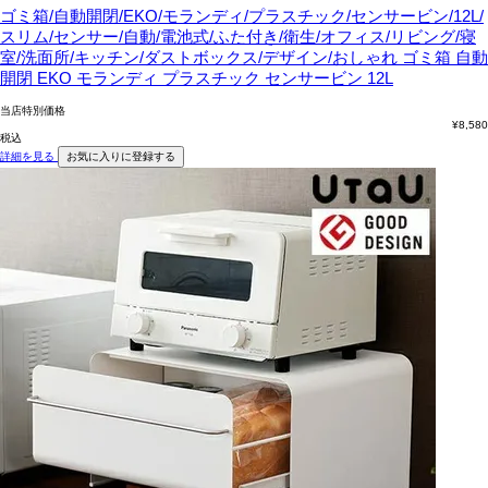
ゴミ箱/自動開閉/EKO/モランディ/プラスチック/センサービン/12L/
スリム/センサー/自動/電池式/ふた付き/衛生/オフィス/リビング/寝
室/洗面所/キッチン/ダストボックス/デザイン/おしゃれ
ゴミ箱 自動
開閉 EKO モランディ プラスチック センサービン 12L
当店特別価格
¥
8,580
税込
詳細を見る
お気に入りに登録する