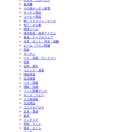
かき氷・フローズン
食洗機
その他キッチン家電
キッチン用品
コーヒー用品
鍋・フライパン・ケトル
包丁・まな板
調理ツール
保存容器・保存アイテム
食器・テーブルウェア
水筒・ポット・浄水・炭酸
ビール・ワイン関連
収納
キッチン
バス・洗面・ランドリー
衣類
玄関・屋外
リビング・居室
掃除用具
生活雑貨
バス・洗面
掃除・洗濯
ペット関連グッズ
キッズ・ベビー
エコ加湿器
生活用品
コスメ＆アロマ
文具・電卓
遊具
インテリア
照明・ライト
寝具・まくら