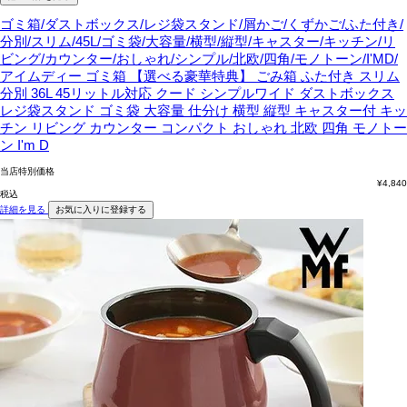
ゴミ箱/ダストボックス/レジ袋スタンド/屑かご/くずかご/ふた付き/
分別/スリム/45L/ゴミ袋/大容量/横型/縦型/キャスター/キッチン/リ
ビング/カウンター/おしゃれ/シンプル/北欧/四角/モノトーン/I'MD/
アイムディー
ゴミ箱 【選べる豪華特典】 ごみ箱 ふた付き スリム
分別 36L 45リットル対応 クード シンプルワイド ダストボックス
レジ袋スタンド ゴミ袋 大容量 仕分け 横型 縦型 キャスター付 キッ
チン リビング カウンター コンパクト おしゃれ 北欧 四角 モノトー
ン I'm D
当店特別価格
¥
4,840
税込
詳細を見る
お気に入りに登録する