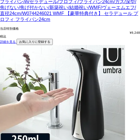
フライパン/ih/セラデュール/プロフィ/フライパン24cm/ガス/深型/
焦げない/焦げ付かない/新築祝い/結婚祝い/WMF/ヴェーエムエフ/
直径24cm/W0744246021
WMF 【豪華特典付き】 セラデュール プ
ロフィ フライパン24cm
当店特別価格
¥
6,248
税込
詳細を見る
お気に入りに登録する