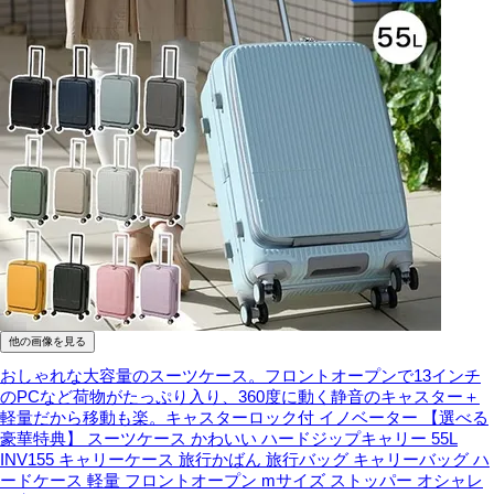
他の画像を見る
おしゃれな大容量のスーツケース。フロントオープンで13インチ
のPCなど荷物がたっぷり入り、360度に動く静音のキャスター＋
軽量だから移動も楽。キャスターロック付
イノベーター 【選べる
豪華特典】 スーツケース かわいい ハードジップキャリー 55L
INV155 キャリーケース 旅行かばん 旅行バッグ キャリーバッグ ハ
ードケース 軽量 フロントオープン mサイズ ストッパー オシャレ