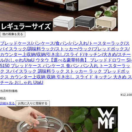
他の画像を見る
ブレッドケース/パンケース/食パン/パン入れ/トースターラック/ス
パイスラック/調味料ラック/ストッカー/ラック/ブレッドボックス/
カウンター上収納/収納/引き出し/スライド/キッチン/大きめ/スチー
ル/おしゃれ/UtaU
ウタウ【選べる豪華特典】 ブレッドドロワー SI-
5150 ブレッドケース パンケース 食パン パン入れ トースターラッ
ク スパイスラック 調味料ラック ストッカー ラック ブレッドボッ
クス カウンター上収納 収納 引き出し スライド キッチン 大きめ ス
チール おしゃれ UtaU
当店特別価格
¥
12,100
税込
詳細を見る
お気に入りに登録する