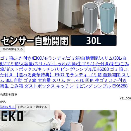
他の画像を見る
ゴミ箱/ふた付き/EKO/モランディ/ゴミ箱/自動開閉/スリム/30L/自
動/ゴミ箱/大容量/スリム/おしゃれ/四角/生ゴミ/ふた付き/衛生/ごみ
箱/ダストボックス/キッチン/リビング/シンプル/EK6288
ゴミ箱 ふ
た付き 【選べる豪華特典】 EKO モランディ ゴミ箱 自動開閉 スリ
ム 30L 自動 ゴミ箱 大容量 スリム おしゃれ 四角 生ゴミ ふた付き
衛生 ごみ箱 ダストボックス キッチン リビング シンプル EK6288
当店特別価格
¥
11,000
税込
詳細を見る
お気に入りに登録する