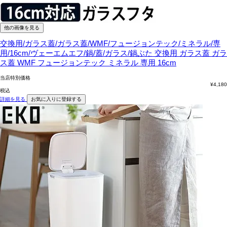
他の画像を見る
交換用/ガラス蓋/ガラス蓋/WMF/フュージョンテック/ミネラル/専
用/16cm/ヴェーエムエフ/鍋/蓋/ガラス/鍋ぶた
交換用 ガラス蓋 ガラ
ス蓋 WMF フュージョンテック ミネラル 専用 16cm
当店特別価格
¥
4,180
税込
詳細を見る
お気に入りに登録する