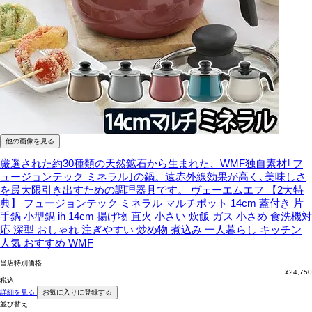
他の画像を見る
厳選された約30種類の天然鉱石から生まれた、WMF独自素材｢フ
ュージョンテック ミネラル｣の鍋。遠赤外線効果が高く､美味しさ
を最大限引き出すための調理器具です。
ヴェーエムエフ 【2大特
典】 フュージョンテック ミネラル マルチポット 14cm 蓋付き 片
手鍋 小型鍋 ih 14cm 揚げ物 直火 小さい 炊飯 ガス 小さめ 食洗機対
応 深型 おしゃれ 注ぎやすい 炒め物 煮込み 一人暮らし キッチン
人気 おすすめ WMF
当店特別価格
¥
24,750
税込
詳細を見る
お気に入りに登録する
並び替え