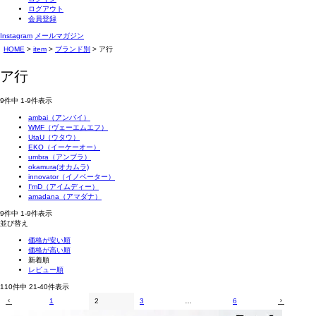
ログアウト
会員登録
Instagram
メールマガジン
HOME
item
ブランド別
ア行
ア行
9
件中
1
-
9
件表示
ambai（アンバイ）
WMF（ヴェーエムエフ）
UtaU（ウタウ）
EKO（イーケーオー）
umbra（アンブラ）
okamura(オカムラ)
innovator（イノベーター）
I'mD（アイムディー）
amadana（アマダナ）
9
件中
1
-
9
件表示
並び替え
価格が安い順
価格が高い順
新着順
レビュー順
110
件中
21
-
40
件表示
1
2
3
…
6