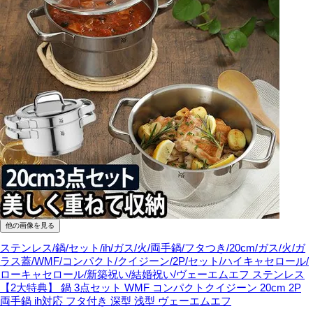
他の画像を見る
ステンレス/鍋/セット/ih/ガス/火/両手鍋/フタつき/20cm/ガス/火/ガ
ラス蓋/WMF/コンパクト/クイジーン/2P/セット/ハイキャセロール/
ローキャセロール/新築祝い/結婚祝い/ヴェーエムエフ
ステンレス
【2大特典】 鍋 3点セット WMF コンパクトクイジーン 20cm 2P
両手鍋 ih対応 フタ付き 深型 浅型 ヴェーエムエフ