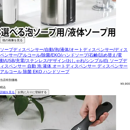
他の画像を見る
ソープディスペンサー/自動/泡/液体/オートディスペンサー/ディス
ペンサー/アルコール/除菌/EKO/ハンドソープ/石鹸/詰め替え/電
動/USB/充電/ステンレス/デザイン/おしゃれ/シンプル/白
ソープデ
ィスペンサー 自動 泡 液体 オートディスペンサー ディスペンサー
アルコール 除菌 EKO ハンドソープ
当店特別価格
¥
9,900
税込
詳細を見る
お気に入りに登録する