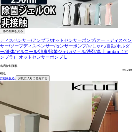
他の画像を見る
ディスペンサー/アンブラ/オットセンサーポンプ/オートディスペン
サー/ソープディスペンサー/センサーポンプ/おしゃれ/自動/ホルダ
ー/液体/アルコール/消毒/除菌ジェル/ジェル/洗剤/卓上
umbra（ア
ンブラ） オットセンサーポンプ L
当店特別価格
¥
4,950
税込
詳細を見る
お気に入りに登録する