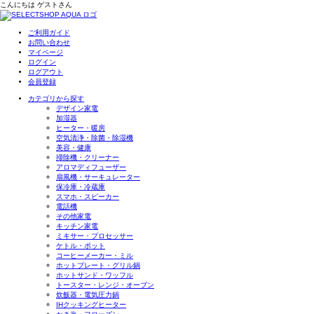
こんにちは
ゲスト
さん
ご利用ガイド
お問い合わせ
マイページ
ログイン
ログアウト
会員登録
カテゴリから探す
デザイン家電
加湿器
ヒーター・暖房
空気清浄・除菌・除湿機
美容・健康
掃除機・クリーナー
アロマディフューザー
扇風機・サーキュレーター
保冷庫・冷蔵庫
スマホ・スピーカー
電話機
その他家電
キッチン家電
ミキサー・プロセッサー
ケトル・ポット
コーヒーメーカー・ミル
ホットプレート・グリル鍋
ホットサンド・ワッフル
トースター・レンジ・オーブン
炊飯器・電気圧力鍋
IHクッキングヒーター