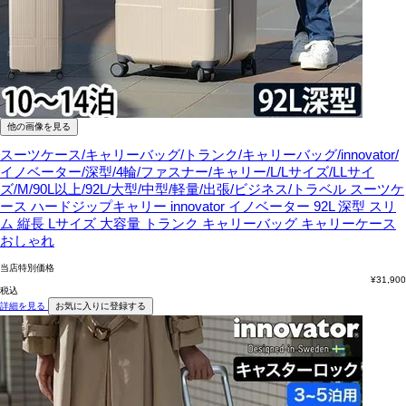
他の画像を見る
スーツケース/キャリーバッグ/トランク/キャリーバッグ/innovator/
イノベーター/深型/4輪/ファスナー/キャリー/L/Lサイズ/LLサイ
ズ/M/90L以上/92L/大型/中型/軽量/出張/ビジネス/トラベル
スーツケ
ース ハードジップキャリー innovator イノベーター 92L 深型 スリ
ム 縦長 Lサイズ 大容量 トランク キャリーバッグ キャリーケース
おしゃれ
当店特別価格
¥
31,900
税込
詳細を見る
お気に入りに登録する