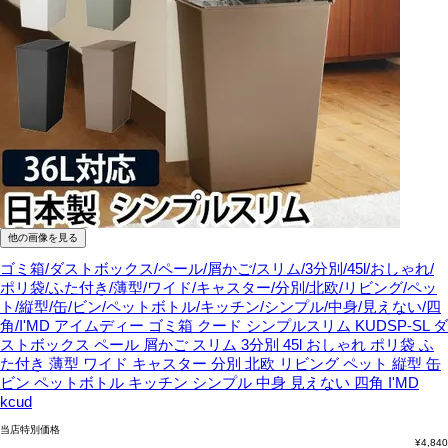
他の画像を見る
ゴミ箱/ダストボックス/ペール/屑かご/スリム/3分別/45l/おしゃれ/
ポリ袋/ふた付き/薄型/ワイド/キャスター/分別/北欧/リビング/ペッ
ト/縦型/缶/ビン/ペットボトル/キッチン/シンプル/中身/見えない/四
角/I'MD
アイムディー ゴミ箱 クード シンプルスリム KUDSP-SL ダ
ストボックス ペール 屑かご スリム 3分別 45l おしゃれ ポリ袋 ふ
た付き 薄型 ワイド キャスター 分別 北欧 リビング ペット 縦型 缶
ビン ペットボトル キッチン シンプル 中身 見えない 四角 I'MD
kcud
当店特別価格
¥
4,840