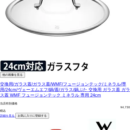
他の画像を見る
交換用/ガラス蓋/ガラス蓋/WMF/フュージョンテック/ミネラル/専
用/24cm/ヴェーエムエフ/鍋/蓋/ガラス/鍋ぶた
交換用 ガラス蓋 ガラ
ス蓋 WMF フュージョンテック ミネラル 専用 24cm
当店特別価格
¥
4,730
税込
詳細を見る
お気に入りに登録する