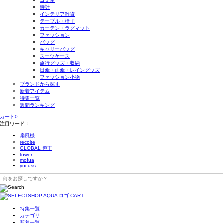
ゴミ箱
時計
インテリア雑貨
テーブル・椅子
カーテン・ラグマット
ファッション
バッグ
キャリーバッグ
スーツケース
旅行グッズ・収納
日傘・雨傘・レイングッズ
ファッション小物
ブランドから探す
新着アイテム
特集一覧
週間ランキング
カート
0
注目ワード：
扇風機
recolte
GLOBAL 包丁
tower
mofua
yucuss
CART
特集一覧
カテゴリ
新着一覧