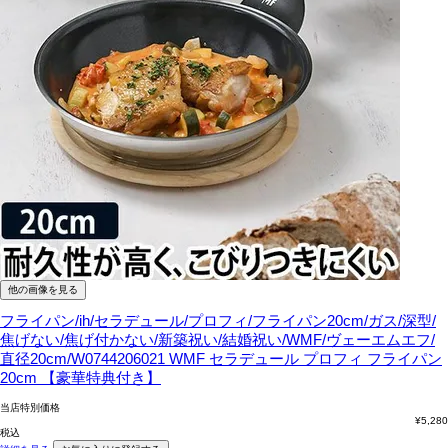
他の画像を見る
フライパン/ih/セラデュール/プロフィ/フライパン20cm/ガス/深型/
焦げない/焦げ付かない/新築祝い/結婚祝い/WMF/ヴェーエムエフ/
直径20cm/W0744206021
WMF セラデュール プロフィ フライパン
20cm 【豪華特典付き】
当店特別価格
¥
5,280
税込