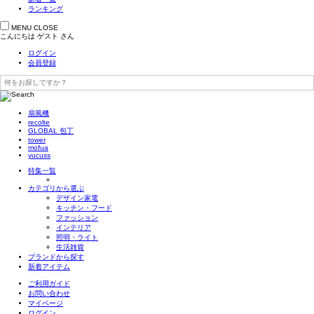
ランキング
MENU
CLOSE
こんにちは
ゲスト
さん
ログイン
会員登録
扇風機
recolte
GLOBAL 包丁
tower
mofua
yucuss
特集一覧
カテゴリから選ぶ
デザイン家電
キッチン・フード
ファッション
インテリア
照明・ライト
生活雑貨
ブランドから探す
新着アイテム
ご利用ガイド
お問い合わせ
マイページ
ログイン