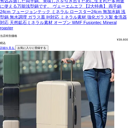
煮込み適した両手鍋。美味しさを引き出すために生まれた多用途
に使える万能浅型鍋です。
ヴェーエムエフ 【2大特典】 両手鍋
24cm フュージョンテック ミネラル ロースター24cm 無加水鍋 浅
型鍋 無水調理 ガラス蓋 IH対応 ミネラル素材 強化ガラス製 食洗器
対応 天然鉱石ミネラル素材 オーブン WMF Fusiontec Mineral
roaster
当店特別価格
¥
39,600
税込
詳細を見る
お気に入りに登録する