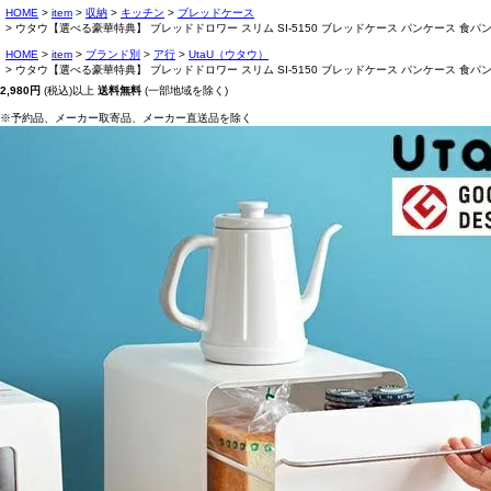
HOME
item
収納
キッチン
ブレッドケース
ウタウ【選べる豪華特典】 ブレッドドロワー スリム SI-5150 ブレッドケース パンケース 食パ
HOME
item
ブランド別
ア行
UtaU（ウタウ）
ウタウ【選べる豪華特典】 ブレッドドロワー スリム SI-5150 ブレッドケース パンケース 食パ
2,980円
(税込)以上
送料無料
(一部地域を除く)
※予約品、メーカー取寄品、メーカー直送品を除く