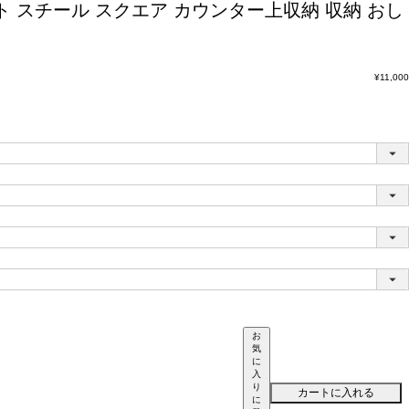
ト スチール スクエア カウンター上収納 収納 おし
¥
11,000
お
気
に
入
り
カートに入れる
に