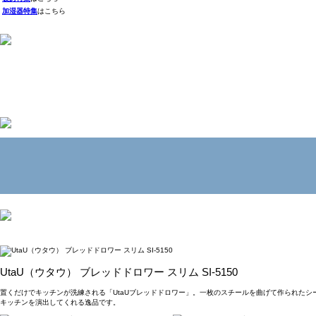
加湿器特集
はこちら
UtaU（ウタウ） ブレッドドロワー スリム SI-5150
置くだけでキッチンが洗練される「UtaUブレッドドロワー」。一枚のスチールを曲げて作られた
キッチンを演出してくれる逸品です。