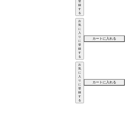
登
録
す
る
お
気
に
入
り
カートに入れる
に
登
録
す
る
お
気
に
入
り
カートに入れる
に
登
録
す
る