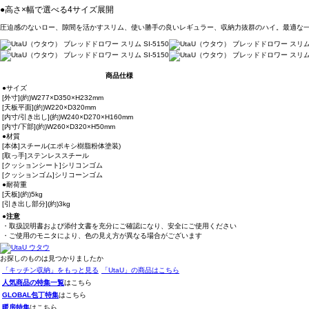
●高さ×幅で選べる4サイズ展開
圧迫感のないロー、隙間を活かすスリム、使い勝手の良いレギュラー、収納力抜群のハイ。最適な
商品仕様
●サイズ
[外寸](約)W277×D350×H232mm
[天板平面](約)W220×D320mm
[内寸/引き出し](約)W240×D270×H160mm
[内寸/下部](約)W260×D320×H50mm
●材質
[本体]スチール(エポキシ樹脂粉体塗装)
[取っ手]ステンレススチール
[クッションシート]シリコンゴム
[クッションゴム]シリコーンゴム
●耐荷重
[天板](約)5kg
[引き出し部分](約)3kg
●注意
・取扱説明書および添付文書を充分にご確認になり、安全にご使用ください
・ご使用のモニタにより、色の見え方が異なる場合がございます
お探しのものは見つかりましたか
「キッチン収納」をもっと見る
「UtaU」の商品はこちら
人気商品の特集一覧
はこちら
GLOBAL包丁特集
はこちら
暖房特集
はこちら