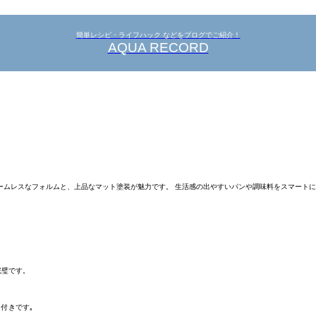
簡単レシピ・ライフハック などをブログでご紹介！
AQUA RECORD
シームレスなフォルムと、上品なマット塗装が魅力です。 生活感の出やすいパンや調味料をスマート
完璧です。
付きです｡