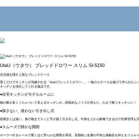
UtaU（ウタウ） ブレッドドロワー スリム SI-5150
生活感を隠す上質なブレッドケース
置くだけでキッチンが洗練される「UtaUブレッドドロワー」。一枚のスチールを曲げて作られた
キッチンを演出してくれる逸品です。
●自宅キッチンがモデルルームに
物の数が多くごちゃついて見えるキッチンが…視覚的なノイズが消えた、心まで整うキッチンに！
●探さない、迷わない引き出し式
前開きとは違い、奥の物までスッと手が届く引き出し式。中身を上から俯瞰できるので在庫管理も
●スムーズで静かな開閉
ローラー付きレールで驚くほど滑らかな開閉を実現。背面側に金属の不快な接触音を抑えるフェルト