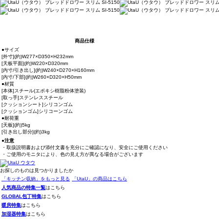
商品仕様
●サイズ
[外寸](約)W277×D350×H232mm
[天板平面](約)W220×D320mm
[内寸/引き出し](約)W240×D270×H160mm
[内寸/下部](約)W260×D320×H50mm
●材質
[本体]スチール(エポキシ樹脂粉体塗装)
[取っ手]ステンレススチール
[クッションシート]シリコンゴム
[クッションゴム]シリコーンゴム
●耐荷重
[天板](約)5kg
[引き出し部分](約)3kg
●注意
・取扱説明書および添付文書を充分にご確認になり、安全にご使用ください
・ご使用のモニタにより、色の見え方が異なる場合がございます
お探しのものは見つかりましたか
「キッチン収納」をもっと見る
「UtaU」の商品はこちら
人気商品の特集一覧
はこちら
GLOBAL包丁特集
はこちら
暖房特集
はこちら
加湿器特集
はこちら