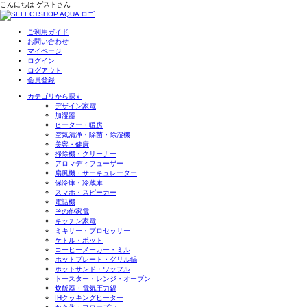
こんにちは
ゲスト
さん
ご利用ガイド
お問い合わせ
マイページ
ログイン
ログアウト
会員登録
カテゴリから探す
デザイン家電
加湿器
ヒーター・暖房
空気清浄・除菌・除湿機
美容・健康
掃除機・クリーナー
アロマディフューザー
扇風機・サーキュレーター
保冷庫・冷蔵庫
スマホ・スピーカー
電話機
その他家電
キッチン家電
ミキサー・プロセッサー
ケトル・ポット
コーヒーメーカー・ミル
ホットプレート・グリル鍋
ホットサンド・ワッフル
トースター・レンジ・オーブン
炊飯器・電気圧力鍋
IHクッキングヒーター