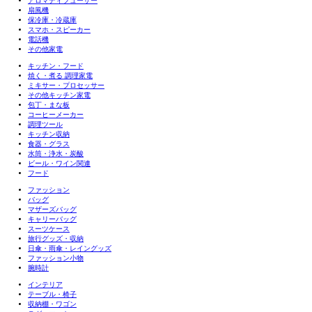
アロマディフューザー
扇風機
保冷庫・冷蔵庫
スマホ・スピーカー
電話機
その他家電
キッチン・フード
焼く・煮る 調理家電
ミキサー・プロセッサー
その他キッチン家電
包丁・まな板
コーヒーメーカー
調理ツール
キッチン収納
食器・グラス
水筒・浄水・炭酸
ビール・ワイン関連
フード
ファッション
バッグ
マザーズバッグ
キャリーバッグ
スーツケース
旅行グッズ・収納
日傘・雨傘・レイングッズ
ファッション小物
腕時計
インテリア
テーブル・椅子
収納棚・ワゴン