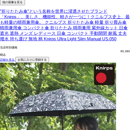
他の画像を見る
”折りたたみ傘”という名称を世界に浸透させたブランド
「Knirps」。美しさ、機能性、軽さが一つに！クニルプス史上、最
も軽量の晴雨兼用傘。
クニルプス 折りたたみ傘 軽量 折り畳み傘
晴雨兼用傘 コンパクト傘 折りたたみ 晴雨兼用 紫外線カット 日傘
遮光 遮熱 メンズ レディース 日傘 コンパクト 手動開閉 耐風 丈夫
撥水 持ち運び 無地 柄 Knirps Ultra Light Slim Manual US.050
当店特別価格
¥
6,380
税込
詳細を見る
お気に入りに登録する