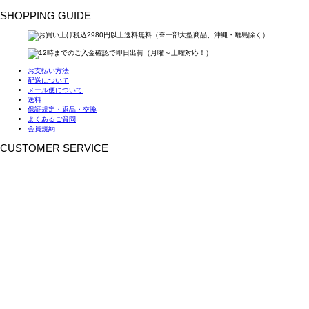
SHOPPING GUIDE
お支払い方法
配送について
メール便について
送料
保証規定・返品・交換
よくあるご質問
会員規約
CUSTOMER SERVICE
お電話：
045-869-6555
営業時間：10：00～12：30／13：30～17：00
（土日・祝祭日定休）
FAX：045-869-6556
MAIL：
info@importshopaqua.com
株式会社AQUA
〒244-0003
神奈川県横浜市戸塚区戸塚町6002-41
TWINS YAMAKI 2ビル 2階
OFFICIALS
新着情報をいち早くお届け！
Instagram
X
YouTube
メールマガジン