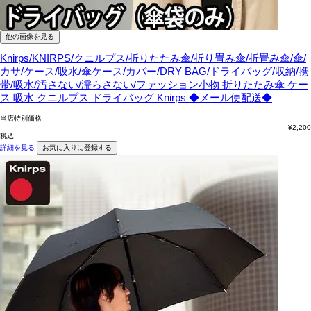
他の画像を見る
Knirps/KNIRPS/クニルプス/折りたたみ傘/折り畳み傘/折畳み傘/傘/
カサ/ケース/吸水/傘ケース/カバー/DRY BAG/ドライバッグ/収納/携
帯/吸水/汚さない/濡らさない/ファッション小物
折りたたみ傘 ケー
ス 吸水 クニルプス ドライバッグ Knirps ◆メール便配送◆
当店特別価格
¥
2,200
税込
詳細を見る
お気に入りに登録する