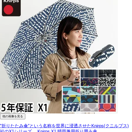
他の画像を見る
”折りたたみ傘”という名称を世界に浸透させたKnirps(クニルプス)
社のX1シリーズ。
Knirps X1 晴雨兼用折り畳み傘