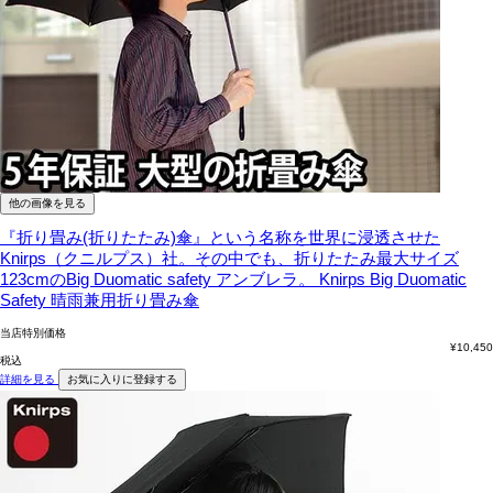
他の画像を見る
『折り畳み(折りたたみ)傘』という名称を世界に浸透させた
Knirps（クニルプス）社。その中でも、折りたたみ最大サイズ
123cmのBig Duomatic safety アンブレラ。
Knirps Big Duomatic
Safety 晴雨兼用折り畳み傘
当店特別価格
¥
10,450
税込
詳細を見る
お気に入りに登録する