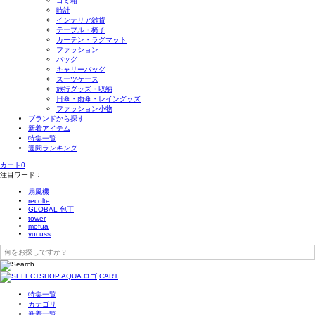
ゴミ箱
時計
インテリア雑貨
テーブル・椅子
カーテン・ラグマット
ファッション
バッグ
キャリーバッグ
スーツケース
旅行グッズ・収納
日傘・雨傘・レイングッズ
ファッション小物
ブランドから探す
新着アイテム
特集一覧
週間ランキング
カート
0
注目ワード：
扇風機
recolte
GLOBAL 包丁
tower
mofua
yucuss
CART
特集一覧
カテゴリ
新着一覧