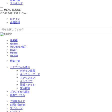
ランキング
MENU
CLOSE
こんにちは
ゲスト
さん
ログイン
会員登録
扇風機
recolte
GLOBAL 包丁
tower
mofua
yucuss
特集一覧
カテゴリから選ぶ
デザイン家電
キッチン・フード
ファッション
インテリア
照明・ライト
生活雑貨
ブランドから探す
新着アイテム
ご利用ガイド
お問い合わせ
マイページ
ログイン