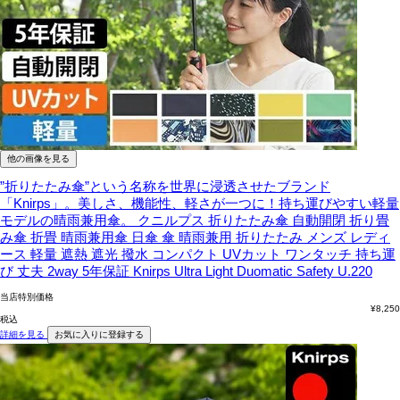
他の画像を見る
”折りたたみ傘”という名称を世界に浸透させたブランド
「Knirps」。美しさ、機能性、軽さが一つに！持ち運びやすい軽量
モデルの晴雨兼用傘。
クニルプス 折りたたみ傘 自動開閉 折り畳
み傘 折畳 晴雨兼用傘 日傘 傘 晴雨兼用 折りたたみ メンズ レディ
ース 軽量 遮熱 遮光 撥水 コンパクト UVカット ワンタッチ 持ち運
び 丈夫 2way 5年保証 Knirps Ultra Light Duomatic Safety U.220
当店特別価格
¥
8,250
税込
詳細を見る
お気に入りに登録する