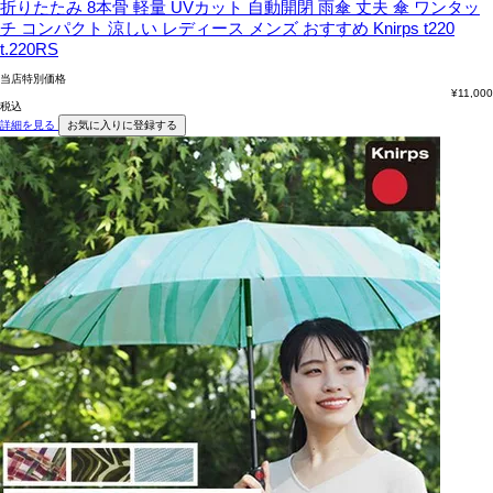
折りたたみ 8本骨 軽量 UVカット 自動開閉 雨傘 丈夫 傘 ワンタッ
チ コンパクト 涼しい レディース メンズ おすすめ Knirps t220
t.220RS
当店特別価格
¥
11,000
税込
詳細を見る
お気に入りに登録する