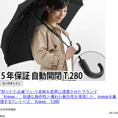
他の画像を見る
”折りたたみ傘”という名称を世界に浸透させたブランド
「Knirps」。快適な操作性と優れた耐久性を実現した、knirpsを象
徴するTシリーズ。
Knirps T.280
当店特別価格
¥
9,130
税込