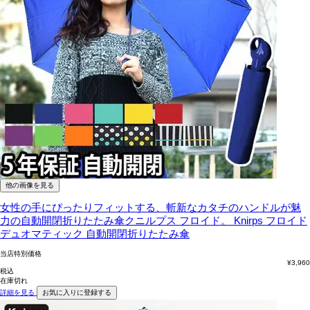
他の画像を見る
女性の手にぴったりフィットする、斬新なカタチのハンドルが魅
力の自動開閉折りたたみ傘クニルプス フロイド。
Knirps フロイド
デュオマティック 自動開閉折りたたみ傘
当店特別価格
¥
3,960
税込
在庫切れ
詳細を見る
お気に入りに登録する