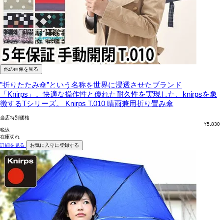
他の画像を見る
”折りたたみ傘”という名称を世界に浸透させたブランド
「Knirps」。快適な操作性と優れた耐久性を実現した、knirpsを象
徴するTシリーズ。
Knirps T.010 晴雨兼用折り畳み傘
当店特別価格
¥
5,830
税込
在庫切れ
詳細を見る
お気に入りに登録する