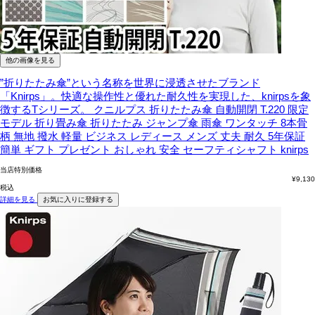
他の画像を見る
”折りたたみ傘”という名称を世界に浸透させたブランド
「Knirps」。快適な操作性と優れた耐久性を実現した、knirpsを象
徴するTシリーズ。
クニルプス 折りたたみ傘 自動開閉 T.220 限定
モデル 折り畳み傘 折りたたみ ジャンプ傘 雨傘 ワンタッチ 8本骨
柄 無地 撥水 軽量 ビジネス レディース メンズ 丈夫 耐久 5年保証
簡単 ギフト プレゼント おしゃれ 安全 セーフティシャフト knirps
当店特別価格
¥
9,130
税込
詳細を見る
お気に入りに登録する