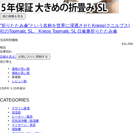
他の画像を見る
”折りたたみ傘”という名称を世界に浸透させたKnirps(クニルプス)
社のTopmatic SL。
Knirps Topmatic SL 日傘兼折りたたみ傘
当店特別価格
¥
11,000
税込
在庫切れ
詳細を見る
お気に入りに登録する
並び替え
価格が安い順
価格が高い順
新着順
レビュー順
15
件中
1
-
15
件表示
CATEGORIES
デザイン家電
加湿器
ヒーター・暖房
空気清浄機・除湿機
マッサージ・美容
掃除機