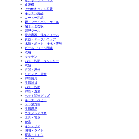
かき氷・フローズン
食洗機
その他キッチン家電
キッチン用品
コーヒー用品
鍋・フライパン・ケトル
包丁・まな板
調理ツール
保存容器・保存アイテム
食器・テーブルウェア
水筒・ポット・浄水・炭酸
ビール・ワイン関連
収納
キッチン
バス・洗面・ランドリー
衣類
玄関・屋外
リビング・居室
掃除用具
生活雑貨
バス・洗面
掃除・洗濯
ペット関連グッズ
キッズ・ベビー
エコ加湿器
生活用品
コスメ＆アロマ
文具・電卓
遊具
インテリア
照明・ライト
寝具・まくら