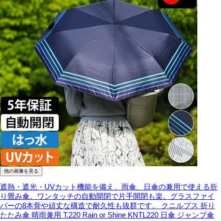
他の画像を見る
遮熱・遮光・UVカット機能を備え、雨傘、日傘の兼用で使える折
り畳み傘。ワンタッチの自動開閉で片手開閉も楽。グラスファイ
バーの8本骨や頑丈な構造で耐久性も抜群です。
クニルプス 折り
たたみ傘 晴雨兼用 T.220 Rain or Shine KNTL220 日傘 ジャンプ傘