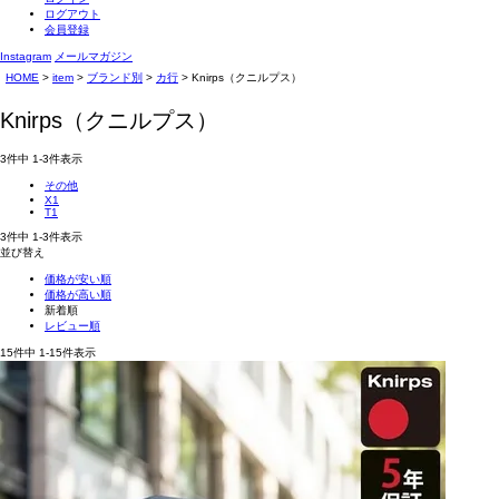
ログアウト
会員登録
Instagram
メールマガジン
HOME
item
ブランド別
カ行
Knirps（クニルプス）
Knirps（クニルプス）
3
件中
1
-
3
件表示
その他
X1
T1
3
件中
1
-
3
件表示
並び替え
価格が安い順
価格が高い順
新着順
レビュー順
15
件中
1
-
15
件表示