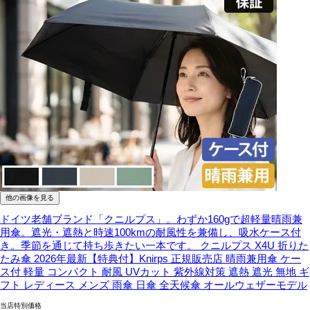
他の画像を見る
ドイツ老舗ブランド「クニルプス」。わずか160gで超軽量晴雨兼
用傘。遮光・遮熱と時速100kmの耐風性を兼備し、吸水ケース付
き。季節を通じて持ち歩きたい一本です。
クニルプス X4U 折りた
たみ傘 2026年最新【特典付】Knirps 正規販売店 晴雨兼用傘 ケー
ス付 軽量 コンパクト 耐風 UVカット 紫外線対策 遮熱 遮光 無地 ギ
フト レディース メンズ 雨傘 日傘 全天候傘 オールウェザーモデル
当店特別価格