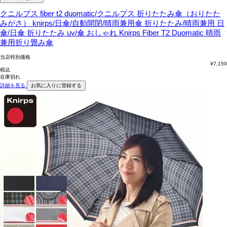
クニルプス fiber t2 duomatic/クニルプス 折りたたみ傘（おりたた
みがさ） knirps/日傘/自動開閉/晴雨兼用傘 折りたたみ/晴雨兼用 日
傘/日傘 折りたたみ uv/傘 おしゃれ
Knirps Fiber T2 Duomatic 晴雨
兼用折り畳み傘
当店特別価格
¥
7,150
税込
在庫切れ
詳細を見る
お気に入りに登録する