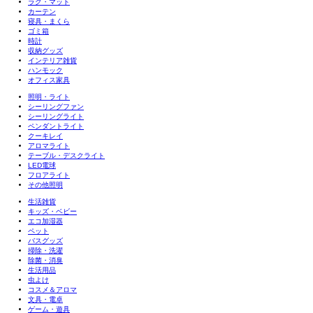
ラグ・マット
カーテン
寝具・まくら
ゴミ箱
時計
収納グッズ
インテリア雑貨
ハンモック
オフィス家具
照明・ライト
シーリングファン
シーリングライト
ペンダントライト
クーキレイ
アロマライト
テーブル・デスクライト
LED電球
フロアライト
その他照明
生活雑貨
キッズ・ベビー
エコ加湿器
ペット
バスグッズ
掃除・洗濯
除菌・消臭
生活用品
虫よけ
コスメ＆アロマ
文具・電卓
ゲーム・遊具