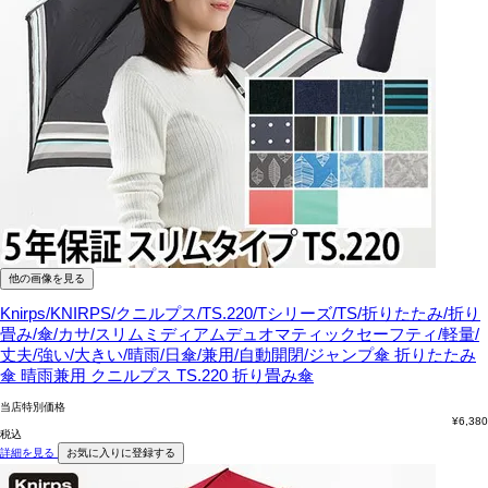
他の画像を見る
Knirps/KNIRPS/クニルプス/TS.220/Tシリーズ/TS/折りたたみ/折り
畳み/傘/カサ/スリムミディアムデュオマティックセーフティ/軽量/
丈夫/強い/大きい/晴雨/日傘/兼用/自動開閉/ジャンプ傘
折りたたみ
傘 晴雨兼用 クニルプス TS.220 折り畳み傘
当店特別価格
¥
6,380
税込
詳細を見る
お気に入りに登録する