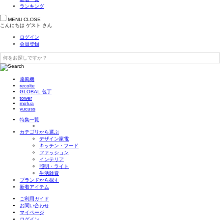
ランキング
MENU
CLOSE
こんにちは
ゲスト
さん
ログイン
会員登録
扇風機
recolte
GLOBAL 包丁
tower
mofua
yucuss
特集一覧
カテゴリから選ぶ
デザイン家電
キッチン・フード
ファッション
インテリア
照明・ライト
生活雑貨
ブランドから探す
新着アイテム
ご利用ガイド
お問い合わせ
マイページ
ログイン