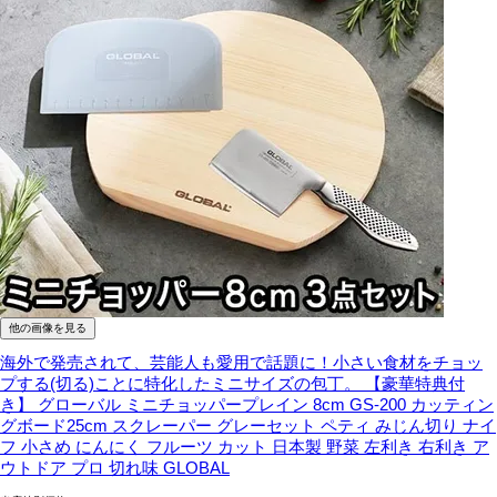
他の画像を見る
海外で発売されて、芸能人も愛用で話題に！小さい食材をチョッ
プする(切る)ことに特化したミニサイズの包丁。
【豪華特典付
き】 グローバル ミニチョッパープレイン 8cm GS-200 カッティン
グボード25cm スクレーパー グレーセット ペティ みじん切り ナイ
フ 小さめ にんにく フルーツ カット 日本製 野菜 左利き 右利き ア
ウトドア プロ 切れ味 GLOBAL