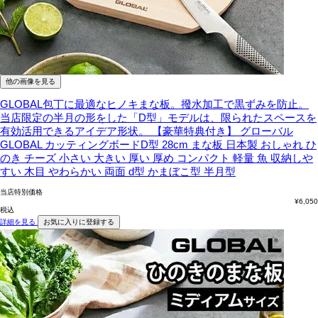
他の画像を見る
GLOBAL包丁に最適なヒノキまな板。撥水加工で黒ずみを防止。
当店限定の半月の形をした「D型」モデルは、限られたスペースを
有効活用できるアイデア形状。
【豪華特典付き】 グローバル
GLOBAL カッティングボードD型 28cm まな板 日本製 おしゃれ ひ
のき チーズ 小さい 大きい 厚い 厚め コンパクト 軽量 魚 収納しや
すい 木目 やわらかい 両面 d型 かまぼこ型 半月型
当店特別価格
¥
6,050
税込
詳細を見る
お気に入りに登録する