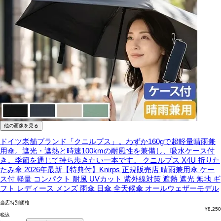
他の画像を見る
ドイツ老舗ブランド「クニルプス」。わずか160gで超軽量晴雨兼
用傘。遮光・遮熱と時速100kmの耐風性を兼備し、吸水ケース付
き。季節を通じて持ち歩きたい一本です。
クニルプス X4U 折りた
たみ傘 2026年最新【特典付】Knirps 正規販売店 晴雨兼用傘 ケー
ス付 軽量 コンパクト 耐風 UVカット 紫外線対策 遮熱 遮光 無地 ギ
フト レディース メンズ 雨傘 日傘 全天候傘 オールウェザーモデル
当店特別価格
¥
8,250
税込