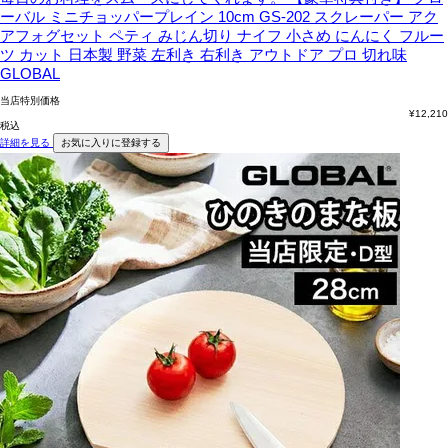
ーバル ミニチョッパープレイン 10cm GS-202 スクレーパー アク
アフォグセット ペティ みじん切り ナイフ 小さめ にんにく フルー
ツ カット 日本製 野菜 左利き 右利き アウトドア プロ 切れ味
GLOBAL
当店特別価格
¥
12,210
税込
詳細を見る
お気に入りに登録する