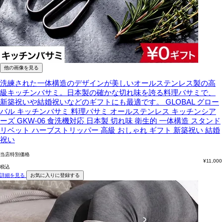
他の画像を見る
洗練された一体構造のデザインが美しいオールステンレス製の高
級キッチンバサミ。日本製の確かな切れ味を誇る料理バサミで、
新築祝いや結婚祝いなどのギフトにも最適です。
GLOBAL グロー
バル キッチンバサミ 料理バサミ オールステンレス キッチンシア
ーズ GKW-06 食洗機対応 日本製 切れ味 衛生的 一体構造 スタンド
リベット ハーブストリッパー 高級 おしゃれ ギフト 新築祝い 結婚
祝い
当店特別価格
¥
11,000
税込
詳細を見る
お気に入りに登録する