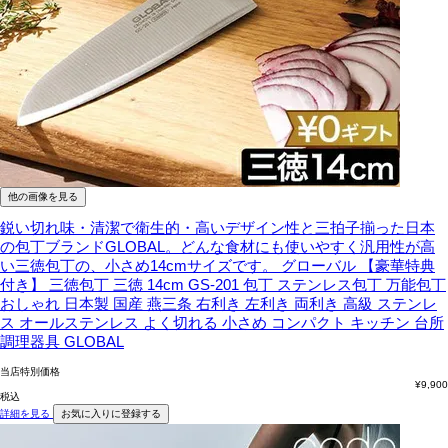
他の画像を見る
鋭い切れ味・清潔で衛生的・高いデザイン性と三拍子揃った日本
の包丁ブランドGLOBAL。どんな食材にも使いやすく汎用性が高
い三徳包丁の、小さめ14cmサイズです。
グローバル 【豪華特典
付き】 三徳包丁 三徳 14cm GS-201 包丁 ステンレス包丁 万能包丁
おしゃれ 日本製 国産 燕三条 右利き 左利き 両利き 高級 ステンレ
ス オールステンレス よく切れる 小さめ コンパクト キッチン 台所
調理器具 GLOBAL
当店特別価格
¥
9,900
税込
詳細を見る
お気に入りに登録する