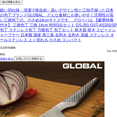
他の画像を見る
鋭い切れ味・清潔で衛生的・高いデザイン性と三拍子揃った日本
の包丁ブランドGLOBAL。どんな食材にも使いやすく汎用性が高
い三徳包丁の、小さめ14cmサイズです。
グローバル 【豪華特典
付き】 三徳包丁 三徳 14cm 特別3点セット GS-201 GST-AS201/SP
包丁 ステンレス包丁 万能包丁 包丁セット 研ぎ器 研ぎ スピードシ
ャープナー 日本製 国産 燕三条 右利き 左利き 高級 ステンレス オ
ールステンレス よく切れる 小さめ コンパクト
当店特別価格
¥
11,550
税込
詳細を見る
お気に入りに登録する