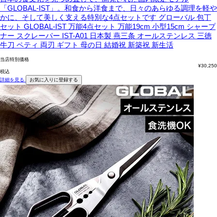
「GLOBAL-IST」。和食から洋食まで、日々のあらゆる調理を軽や
かに、そして美しく支える特別な4点セットです
グローバル 包丁
セット GLOBAL-IST 万能4点セット 万能19cm 小型15cm シャープ
ナー スクレーパー IST-A01 日本製 燕三条 オールステンレス 三徳
牛刀 ペティ 両刃 ギフト 母の日 結婚祝 新築祝 新生活
当店特別価格
¥
30,250
税込
詳細を見る
お気に入りに登録する