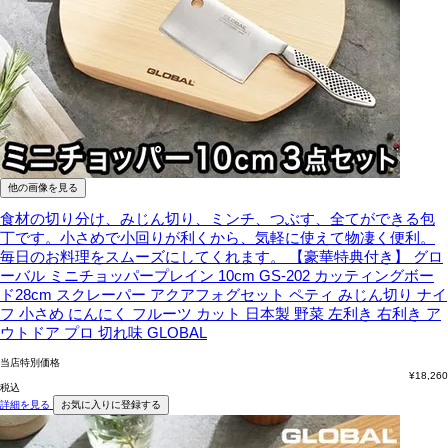
他の画像を見る
食材の切り分け、みじん切り、ミンチ、つぶす、全てができる包
丁です。小さめで小回りが利くから、気軽に使えて物凄く便利。
毎日のお料理をスムーズにしてくれます。
【豪華特典付き】 グロ
ーバル ミニチョッパープレイン 10cm GS-202 カッティングボー
ド28cm スクレーパー アクアフォグセット ペティ みじん切り ナイ
フ 小さめ にんにく フルーツ カット 日本製 野菜 左利き 右利き ア
ウトドア プロ 切れ味 GLOBAL
当店特別価格
¥
18,260
税込
詳細を見る
お気に入りに登録する