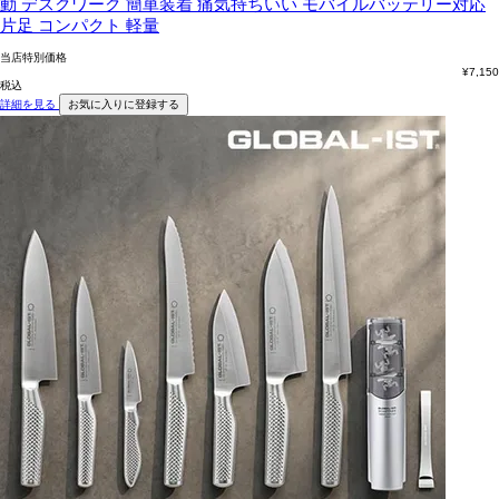
動 デスクワーク 簡単装着 痛気持ちいい モバイルバッテリー対応
片足 コンパクト 軽量
当店特別価格
¥
7,150
税込
詳細を見る
お気に入りに登録する