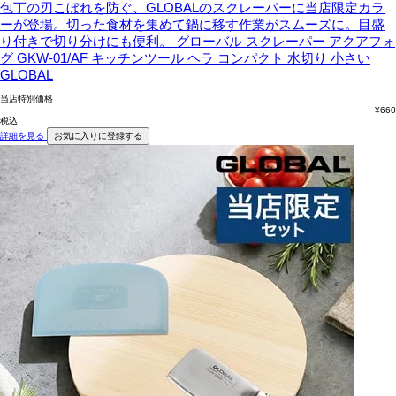
包丁の刃こぼれを防ぐ、GLOBALのスクレーパーに当店限定カラ
ーが登場。切った食材を集めて鍋に移す作業がスムーズに。目盛
り付きで切り分けにも便利。
グローバル スクレーパー アクアフォ
グ GKW-01/AF キッチンツール ヘラ コンパクト 水切り 小さい
GLOBAL
当店特別価格
¥
660
税込
詳細を見る
お気に入りに登録する