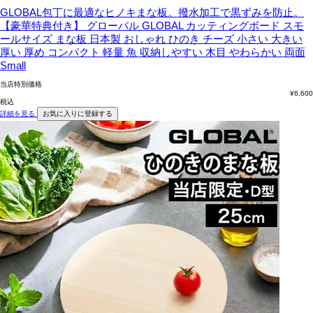
GLOBAL包丁に最適なヒノキまな板。撥水加工で黒ずみを防止。
【豪華特典付き】 グローバル GLOBAL カッティングボード スモ
ールサイズ まな板 日本製 おしゃれ ひのき チーズ 小さい 大きい
厚い 厚め コンパクト 軽量 魚 収納しやすい 木目 やわらかい 両面
Small
当店特別価格
¥
6,600
税込
詳細を見る
お気に入りに登録する