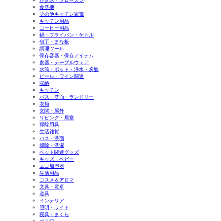
かき氷・フローズン
食洗機
その他キッチン家電
キッチン用品
コーヒー用品
鍋・フライパン・ケトル
包丁・まな板
調理ツール
保存容器・保存アイテム
食器・テーブルウェア
水筒・ポット・浄水・炭酸
ビール・ワイン関連
収納
キッチン
バス・洗面・ランドリー
衣類
玄関・屋外
リビング・居室
掃除用具
生活雑貨
バス・洗面
掃除・洗濯
ペット関連グッズ
キッズ・ベビー
エコ加湿器
生活用品
コスメ＆アロマ
文具・電卓
遊具
インテリア
照明・ライト
寝具・まくら