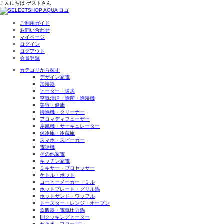
こんにちは
ゲスト
さん
ご利用ガイド
お問い合わせ
マイページ
ログイン
ログアウト
会員登録
カテゴリから探す
デザイン家電
加湿器
ヒーター・暖房
空気清浄・除菌・除湿機
美容・健康
掃除機・クリーナー
アロマディフューザー
扇風機・サーキュレーター
保冷庫・冷蔵庫
スマホ・スピーカー
電話機
その他家電
キッチン家電
ミキサー・プロセッサー
ケトル・ポット
コーヒーメーカー・ミル
ホットプレート・グリル鍋
ホットサンド・ワッフル
トースター・レンジ・オーブン
炊飯器・電気圧力鍋
IHクッキングヒーター