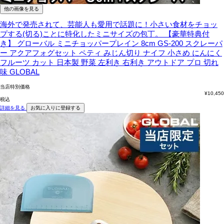
他の画像を見る
海外で発売されて、芸能人も愛用で話題に！小さい食材をチョッ
プする(切る)ことに特化したミニサイズの包丁。
【豪華特典付
き】 グローバル ミニチョッパープレイン 8cm GS-200 スクレーパ
ー アクアフォグセット ペティ みじん切り ナイフ 小さめ にんにく
フルーツ カット 日本製 野菜 左利き 右利き アウトドア プロ 切れ
味 GLOBAL
当店特別価格
¥
10,450
税込
詳細を見る
お気に入りに登録する