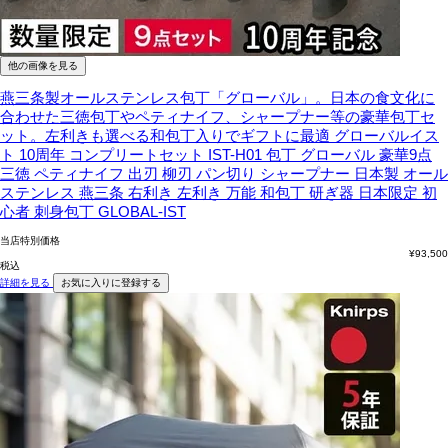
他の画像を見る
燕三条製オールステンレス包丁「グローバル」。日本の食文化に
合わせた三徳包丁やペティナイフ、シャープナー等の豪華包丁セ
ット。左利きも選べる和包丁入りでギフトに最適
グローバルイス
ト 10周年 コンプリートセット IST-H01 包丁 グローバル 豪華9点
三徳 ペティナイフ 出刃 柳刃 パン切り シャープナー 日本製 オール
ステンレス 燕三条 右利き 左利き 万能 和包丁 研ぎ器 日本限定 初
心者 刺身包丁 GLOBAL-IST
当店特別価格
¥
93,500
税込
詳細を見る
お気に入りに登録する