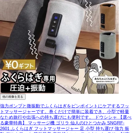
他の画像を見る
強力ポンプと微振動でふくらはぎをピンポイントにケアするフッ
トマッサージャーです。巻くだけで簡単に装着でき、小型で軽量
なため旅行や出張への持ち運びにも便利です。
ドウシシャ 【選べ
る豪華特典】 マッサージ機 ゴリラ 仙人のひとつかみ SNGRF-
2601 ふくらはぎ フットマッサージャー 足 小型 持ち運び 強力 振