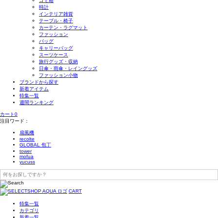
ゴミ箱
時計
インテリア雑貨
テーブル・椅子
カーテン・ラグマット
ファッション
バッグ
キャリーバッグ
スーツケース
旅行グッズ・収納
日傘・雨傘・レイングッズ
ファッション小物
ブランドから探す
新着アイテム
特集一覧
週間ランキング
カート
0
注目ワード：
扇風機
recolte
GLOBAL 包丁
tower
mofua
yucuss
CART
特集一覧
カテゴリ
新着一覧