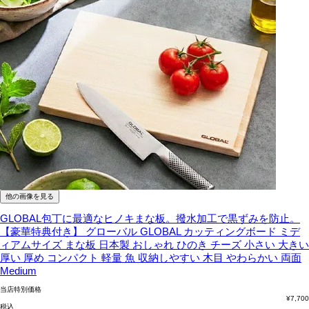
他の画像を見る
GLOBAL包丁に最適なヒノキまな板。撥水加工で黒ずみを防止。
【豪華特典付き】 グローバル GLOBAL カッティングボード ミデ
ィアムサイズ まな板 日本製 おしゃれ ひのき チーズ 小さい 大きい
厚い 厚め コンパクト 軽量 魚 収納しやすい 木目 やわらかい 両面
Medium
当店特別価格
¥
7,700
税込