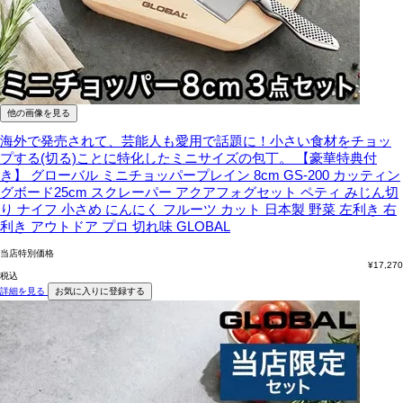
他の画像を見る
海外で発売されて、芸能人も愛用で話題に！小さい食材をチョッ
プする(切る)ことに特化したミニサイズの包丁。
【豪華特典付
き】 グローバル ミニチョッパープレイン 8cm GS-200 カッティン
グボード25cm スクレーパー アクアフォグセット ペティ みじん切
り ナイフ 小さめ にんにく フルーツ カット 日本製 野菜 左利き 右
利き アウトドア プロ 切れ味 GLOBAL
当店特別価格
¥
17,270
税込
詳細を見る
お気に入りに登録する