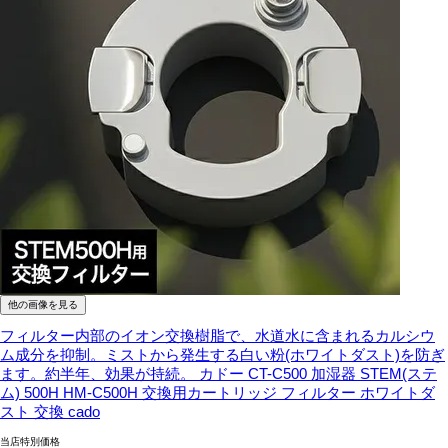
他の画像を見る
フィルター内部のイオン交換樹脂で、水道水に含まれるカルシウ
ム成分を抑制。ミストから発生する白い粉(ホワイトダスト)を防ぎ
ます。約半年、効果が持続。
カドー CT-C500 加湿器 STEM(ステ
ム) 500H HM-C500H 交換用カートリッジ フィルター ホワイトダ
スト 交換 cado
当店特別価格