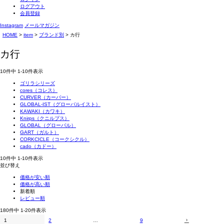
ログアウト
会員登録
Instagram
メールマガジン
HOME
item
ブランド別
カ行
カ行
10
件中
1
-
10
件表示
ゴリラシリーズ
cores（コレス）
CURVER（カーバー）
GLOBAL-IST（グローバルイスト）
KAWAKI（カワキ）
Knirps（クニルプス）
GLOBAL（グローバル）
GART（ガルト）
CORKCICLE（コークシクル）
cado（カドー）
10
件中
1
-
10
件表示
並び替え
価格が安い順
価格が高い順
新着順
レビュー順
180
件中
1
-
20
件表示
1
2
…
9