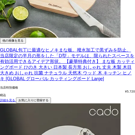
他の画像を見る
GLOBAL包丁に最適なヒノキまな板。撥水加工で黒ずみを防止。
当店限定の半月の形をした「D型」モデルは、限られたスペースを
有効活用できるアイデア形状。
【豪華特典付き】 まな板 カッティ
ングボード ひのき 大きい 日本製 長方形 おしゃれ 丈夫 木製 木目
大きめ おしゃれ 抗菌 ナチュラル 天然木 ウッド 木 キッチン ヒノ
キ [GLOBAL グローバル カッティングボード Large]
当店特別価格
¥
5,720
税込
詳細を見る
お気に入りに登録する