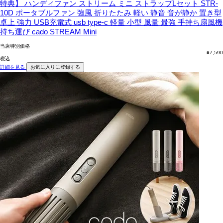
特典】 ハンディファン ストリーム ミニ ストラップLセット STR-
10D ポータブルファン 強風 折りたたみ 軽い 静音 音が静か 置き型
卓上 強力 USB充電式 usb type-c 軽量 小型 風量 最強 手持ち扇風機
持ち運び cado STREAM Mini
当店特別価格
¥
7,590
税込
詳細を見る
お気に入りに登録する