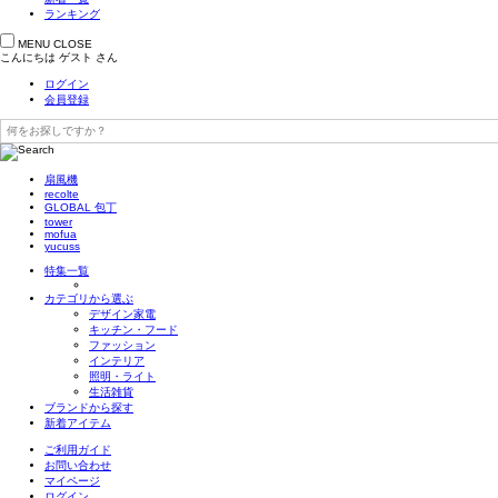
ランキング
MENU
CLOSE
こんにちは
ゲスト
さん
ログイン
会員登録
扇風機
recolte
GLOBAL 包丁
tower
mofua
yucuss
特集一覧
カテゴリから選ぶ
デザイン家電
キッチン・フード
ファッション
インテリア
照明・ライト
生活雑貨
ブランドから探す
新着アイテム
ご利用ガイド
お問い合わせ
マイページ
ログイン