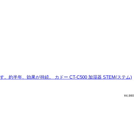
ます。約半年、効果が持続。
カドー CT-C500 加湿器 STEM(ステム)
¥
4,980