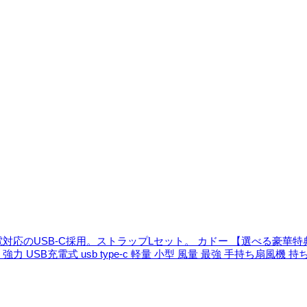
対応のUSB-C採用。ストラップLセット。
カドー 【選べる豪華特典
SB充電式 usb type-c 軽量 小型 風量 最強 手持ち扇風機 持ち運び 