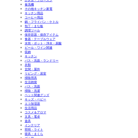
かき氷・フローズン
食洗機
その他キッチン家電
キッチン用品
コーヒー用品
鍋・フライパン・ケトル
包丁・まな板
調理ツール
保存容器・保存アイテム
食器・テーブルウェア
水筒・ポット・浄水・炭酸
ビール・ワイン関連
収納
キッチン
バス・洗面・ランドリー
衣類
玄関・屋外
リビング・居室
掃除用具
生活雑貨
バス・洗面
掃除・洗濯
ペット関連グッズ
キッズ・ベビー
エコ加湿器
生活用品
コスメ＆アロマ
文具・電卓
遊具
インテリア
照明・ライト
寝具・まくら