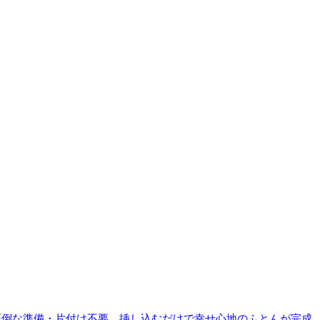
面倒な準備・片付け不要、挿し込むだけで幸せ心地のふとんが完成