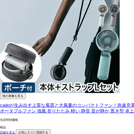
他の画像を見る
cadoが生み出す上質な風質と大風量のコンパクトファン！急速充電
ポータブルファン 強風 折りたたみ 軽い 静音 音が静か 置き型 卓上 強力 U
当店特別価格
税込
詳細を見る
お気に入りに登録する