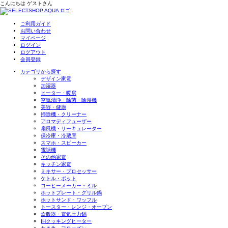
こんにちは
ゲスト
さん
ご利用ガイド
お問い合わせ
マイページ
ログイン
ログアウト
会員登録
カテゴリから探す
デザイン家電
加湿器
ヒーター・暖房
空気清浄・除菌・除湿機
美容・健康
掃除機・クリーナー
アロマディフューザー
扇風機・サーキュレーター
保冷庫・冷蔵庫
スマホ・スピーカー
電話機
その他家電
キッチン家電
ミキサー・プロセッサー
ケトル・ポット
コーヒーメーカー・ミル
ホットプレート・グリル鍋
ホットサンド・ワッフル
トースター・レンジ・オーブン
炊飯器・電気圧力鍋
IHクッキングヒーター