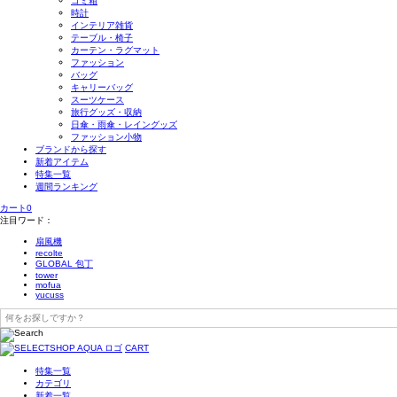
ゴミ箱
時計
インテリア雑貨
テーブル・椅子
カーテン・ラグマット
ファッション
バッグ
キャリーバッグ
スーツケース
旅行グッズ・収納
日傘・雨傘・レイングッズ
ファッション小物
ブランドから探す
新着アイテム
特集一覧
週間ランキング
カート
0
注目ワード：
扇風機
recolte
GLOBAL 包丁
tower
mofua
yucuss
CART
特集一覧
カテゴリ
新着一覧