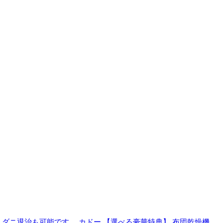
。ダニ退治も可能です。
カドー 【選べる豪華特典】 布団乾燥機